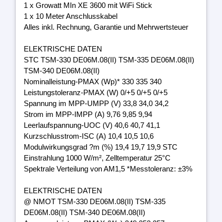
1 x Growatt MIn XE 3600 mit WiFi Stick
1 x 10 Meter Anschlusskabel
Alles inkl. Rechnung, Garantie und Mehrwertsteuer
ELEKTRISCHE DATEN
STC TSM-330 DE06M.08(II) TSM-335 DE06M.08(II)
TSM-340 DE06M.08(II)
Nominalleistung-PMAX (Wp)* 330 335 340
Leistungstoleranz-PMAX (W) 0/+5 0/+5 0/+5
Spannung im MPP-UMPP (V) 33,8 34,0 34,2
Strom im MPP-IMPP (A) 9,76 9,85 9,94
Leerlaufspannung-UOC (V) 40,6 40,7 41,1
Kurzschlusstrom-ISC (A) 10,4 10,5 10,6
Modulwirkungsgrad ?m (%) 19,4 19,7 19,9 STC
Einstrahlung 1000 W/m², Zelltemperatur 25°C
Spektrale Verteilung von AM1,5 *Messtoleranz: ±3%
ELEKTRISCHE DATEN
@ NMOT TSM-330 DE06M.08(II) TSM-335
DE06M.08(II) TSM-340 DE06M.08(II)