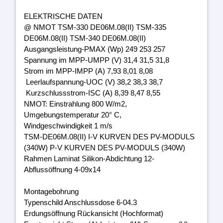
ELEKTRISCHE DATEN
@ NMOT TSM-330 DE06M.08(II) TSM-335
DE06M.08(II) TSM-340 DE06M.08(II)
Ausgangsleistung-PMAX (Wp) 249 253 257
Spannung im MPP-UMPP (V) 31,4 31,5 31,8
Strom im MPP-IMPP (A) 7,93 8,01 8,08
Leerlaufspannung-UOC (V) 38,2 38,3 38,7
Kurzschlussstrom-ISC (A) 8,39 8,47 8,55
NMOT: Einstrahlung 800 W/m2,
Umgebungstemperatur 20° C,
Windgeschwindigkeit 1 m/s
TSM-DE06M.08(II) I-V KURVEN DES PV-MODULS
(340W) P-V KURVEN DES PV-MODULS (340W)
Rahmen Laminat Silikon-Abdichtung 12-
Abflussöffnung 4-09x14
Montagebohrung
Typenschild Anschlussdose 6-04.3
Erdungsöffnung Rückansicht (Hochformat)