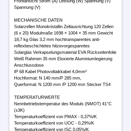
Frontansicht Strom (A) Leistung (W) Spannung (V)
Spannung (V)
MECHANISCHE DATEN
Solarzellen Monokristallin Zellausrichtung 120 Zellen
(6 x 20) Modulmaße 1698 × 1004 × 35 mm Gewicht
18,7 kg Glas 3,2 mm hochtransparentes anti-
reflexbeschichtetes hitzevorgespanntes
Solarglas Verkapselungsmaterial EVA Rückseitenfolie
Weiß Rahmen 35 mm Eloxierte Aluminiumlegierung
Anschlussdose
IP 68 Kabel Photovoltaikkabel 4,0mm²
Hochformat: N 140 mm/P 285 mm,
Querformat: N 1200 mm /P 1200 mm Stecker TS4
TEMPERATURWERTE
Nennbetriebstemperatur des Moduls (NMOT) 41°C
(±3K)
Temperaturkoeffizient von PMAX - 0,37%/K
Temperaturkoeffizient von UOC - 0,29%/K
Temperaturkoeffizient von ISC 0,05%/K