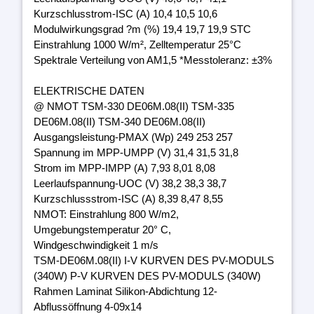
Kurzschlusstrom-ISC (A) 10,4 10,5 10,6
Modulwirkungsgrad ?m (%) 19,4 19,7 19,9 STC
Einstrahlung 1000 W/m², Zelltemperatur 25°C
Spektrale Verteilung von AM1,5 *Messtoleranz: ±3%
ELEKTRISCHE DATEN
@ NMOT TSM-330 DE06M.08(II) TSM-335
DE06M.08(II) TSM-340 DE06M.08(II)
Ausgangsleistung-PMAX (Wp) 249 253 257
Spannung im MPP-UMPP (V) 31,4 31,5 31,8
Strom im MPP-IMPP (A) 7,93 8,01 8,08
Leerlaufspannung-UOC (V) 38,2 38,3 38,7
Kurzschlussstrom-ISC (A) 8,39 8,47 8,55
NMOT: Einstrahlung 800 W/m2,
Umgebungstemperatur 20° C,
Windgeschwindigkeit 1 m/s
TSM-DE06M.08(II) I-V KURVEN DES PV-MODULS
(340W) P-V KURVEN DES PV-MODULS (340W)
Rahmen Laminat Silikon-Abdichtung 12-
Abflussöffnung 4-09x14