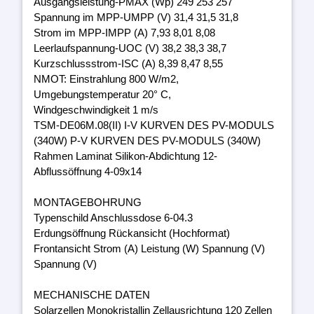
Ausgangsleistung-PMAX (Wp) 249 253 257
Spannung im MPP-UMPP (V) 31,4 31,5 31,8
Strom im MPP-IMPP (A) 7,93 8,01 8,08
Leerlaufspannung-UOC (V) 38,2 38,3 38,7
Kurzschlussstrom-ISC (A) 8,39 8,47 8,55
NMOT: Einstrahlung 800 W/m2,
Umgebungstemperatur 20° C,
Windgeschwindigkeit 1 m/s
TSM-DE06M.08(II) I-V KURVEN DES PV-MODULS
(340W) P-V KURVEN DES PV-MODULS (340W)
Rahmen Laminat Silikon-Abdichtung 12-
Abflussöffnung 4-09x14
MONTAGEBOHRUNG
Typenschild Anschlussdose 6-04.3
Erdungsöffnung Rückansicht (Hochformat)
Frontansicht Strom (A) Leistung (W) Spannung (V)
Spannung (V)
MECHANISCHE DATEN
Solarzellen Monokristallin Zellausrichtung 120 Zellen