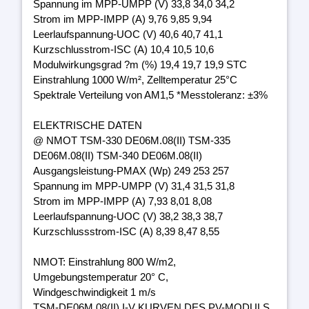
Spannung im MPP-UMPP (V) 33,8 34,0 34,2
Strom im MPP-IMPP (A) 9,76 9,85 9,94
Leerlaufspannung-UOC (V) 40,6 40,7 41,1
Kurzschlusstrom-ISC (A) 10,4 10,5 10,6
Modulwirkungsgrad ?m (%) 19,4 19,7 19,9 STC
Einstrahlung 1000 W/m², Zelltemperatur 25°C
Spektrale Verteilung von AM1,5 *Messtoleranz: ±3%
ELEKTRISCHE DATEN
@ NMOT TSM-330 DE06M.08(II) TSM-335
DE06M.08(II) TSM-340 DE06M.08(II)
Ausgangsleistung-PMAX (Wp) 249 253 257
Spannung im MPP-UMPP (V) 31,4 31,5 31,8
Strom im MPP-IMPP (A) 7,93 8,01 8,08
Leerlaufspannung-UOC (V) 38,2 38,3 38,7
Kurzschlussstrom-ISC (A) 8,39 8,47 8,55
NMOT: Einstrahlung 800 W/m2,
Umgebungstemperatur 20° C,
Windgeschwindigkeit 1 m/s
TSM-DE06M.08(II) I-V KURVEN DES PV-MODULS