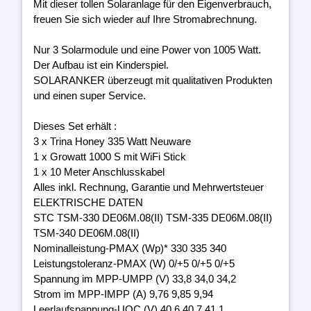
Mit dieser tollen Solaranlage für den Eigenverbrauch,
freuen Sie sich wieder auf Ihre Stromabrechnung.
Nur 3 Solarmodule und eine Power von 1005 Watt.
Der Aufbau ist ein Kinderspiel.
SOLARANKER überzeugt mit qualitativen Produkten
und einen super Service.
Dieses Set erhält :
3 x Trina Honey 335 Watt Neuware
1 x Growatt 1000 S mit WiFi Stick
1 x 10 Meter Anschlusskabel
Alles inkl. Rechnung, Garantie und Mehrwertsteuer
ELEKTRISCHE DATEN
STC TSM-330 DE06M.08(II) TSM-335 DE06M.08(II)
TSM-340 DE06M.08(II)
Nominalleistung-PMAX (Wp)* 330 335 340
Leistungstoleranz-PMAX (W) 0/+5 0/+5 0/+5
Spannung im MPP-UMPP (V) 33,8 34,0 34,2
Strom im MPP-IMPP (A) 9,76 9,85 9,94
Leerlaufspannung-UOC (V) 40,6 40,7 41,1