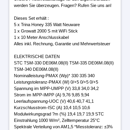
werden Sie überzeugen. Fragen? Rufen Sie uns an!
Dieses Set erhält :
5 x Trina Honey 335 Watt Neuware
1 x Growatt 2000 S mit WiFi Stick
1 x 10 Meter Anschlusskabel
Alles inkl. Rechnung, Garantie und Mehrwertsteuer
ELEKTRISCHE DATEN
STC TSM-330 DE06M.08(II) TSM-335 DE06M.08(II)
TSM-340 DE06M.08(II)
Nominalleistung-PMAX (Wp)* 330 335 340
Leistungstoleranz-PMAX (W) 0/+5 0/+5 0/+5
Spannung im MPP-UMPP (V) 33,8 34,0 34,2
Strom im MPP-IMPP (A) 9,76 9,85 9,94
Leerlaufspannung-UOC (V) 40,6 40,7 41,1
Kurzschlusstrom-ISC (A) 10,4 10,5 10,6
Modulwirkungsgrad ?m (%) 19,4 19,7 19,9 STC
Einstrahlung 1000 W/m², Zelltemperatur 25°C
Spektrale Verteilung von AM1,5 *Messtoleranz: ±3%