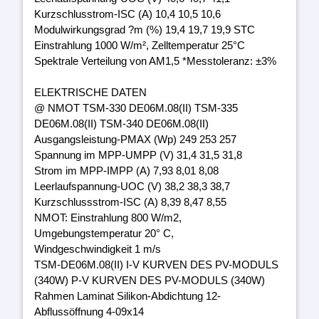
Kurzschlusstrom-ISC (A) 10,4 10,5 10,6
Modulwirkungsgrad ?m (%) 19,4 19,7 19,9 STC
Einstrahlung 1000 W/m², Zelltemperatur 25°C
Spektrale Verteilung von AM1,5 *Messtoleranz: ±3%
ELEKTRISCHE DATEN
@ NMOT TSM-330 DE06M.08(II) TSM-335
DE06M.08(II) TSM-340 DE06M.08(II)
Ausgangsleistung-PMAX (Wp) 249 253 257
Spannung im MPP-UMPP (V) 31,4 31,5 31,8
Strom im MPP-IMPP (A) 7,93 8,01 8,08
Leerlaufspannung-UOC (V) 38,2 38,3 38,7
Kurzschlussstrom-ISC (A) 8,39 8,47 8,55
NMOT: Einstrahlung 800 W/m2,
Umgebungstemperatur 20° C,
Windgeschwindigkeit 1 m/s
TSM-DE06M.08(II) I-V KURVEN DES PV-MODULS
(340W) P-V KURVEN DES PV-MODULS (340W)
Rahmen Laminat Silikon-Abdichtung 12-
Abflussöffnung 4-09x14