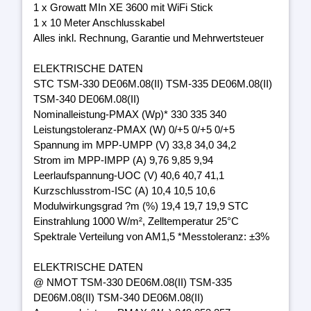
1 x Growatt MIn XE 3600 mit WiFi Stick
1 x 10 Meter Anschlusskabel
Alles inkl. Rechnung, Garantie und Mehrwertsteuer
ELEKTRISCHE DATEN
STC TSM-330 DE06M.08(II) TSM-335 DE06M.08(II)
TSM-340 DE06M.08(II)
Nominalleistung-PMAX (Wp)* 330 335 340
Leistungstoleranz-PMAX (W) 0/+5 0/+5 0/+5
Spannung im MPP-UMPP (V) 33,8 34,0 34,2
Strom im MPP-IMPP (A) 9,76 9,85 9,94
Leerlaufspannung-UOC (V) 40,6 40,7 41,1
Kurzschlusstrom-ISC (A) 10,4 10,5 10,6
Modulwirkungsgrad ?m (%) 19,4 19,7 19,9 STC
Einstrahlung 1000 W/m², Zelltemperatur 25°C
Spektrale Verteilung von AM1,5 *Messtoleranz: ±3%
ELEKTRISCHE DATEN
@ NMOT TSM-330 DE06M.08(II) TSM-335
DE06M.08(II) TSM-340 DE06M.08(II)