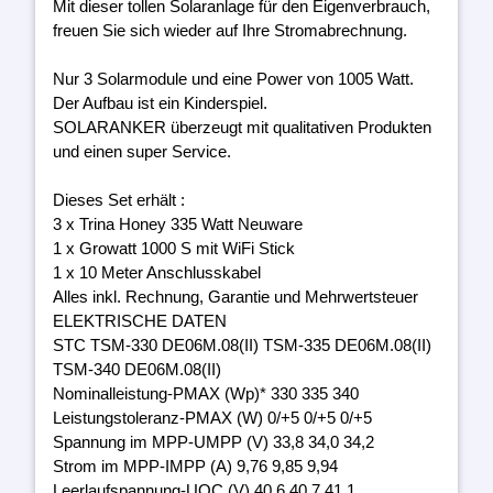
Mit dieser tollen Solaranlage für den Eigenverbrauch,
freuen Sie sich wieder auf Ihre Stromabrechnung.
Nur 3 Solarmodule und eine Power von 1005 Watt.
Der Aufbau ist ein Kinderspiel.
SOLARANKER überzeugt mit qualitativen Produkten
und einen super Service.
Dieses Set erhält :
3 x Trina Honey 335 Watt Neuware
1 x Growatt 1000 S mit WiFi Stick
1 x 10 Meter Anschlusskabel
Alles inkl. Rechnung, Garantie und Mehrwertsteuer
ELEKTRISCHE DATEN
STC TSM-330 DE06M.08(II) TSM-335 DE06M.08(II)
TSM-340 DE06M.08(II)
Nominalleistung-PMAX (Wp)* 330 335 340
Leistungstoleranz-PMAX (W) 0/+5 0/+5 0/+5
Spannung im MPP-UMPP (V) 33,8 34,0 34,2
Strom im MPP-IMPP (A) 9,76 9,85 9,94
Leerlaufspannung-UOC (V) 40,6 40,7 41,1