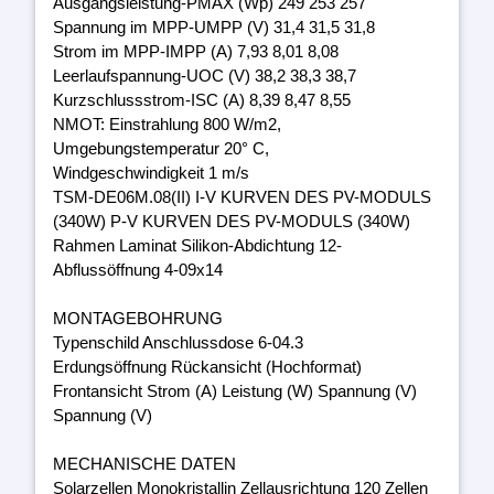
Ausgangsleistung-PMAX (Wp) 249 253 257
Spannung im MPP-UMPP (V) 31,4 31,5 31,8
Strom im MPP-IMPP (A) 7,93 8,01 8,08
Leerlaufspannung-UOC (V) 38,2 38,3 38,7
Kurzschlussstrom-ISC (A) 8,39 8,47 8,55
NMOT: Einstrahlung 800 W/m2,
Umgebungstemperatur 20° C,
Windgeschwindigkeit 1 m/s
TSM-DE06M.08(II) I-V KURVEN DES PV-MODULS
(340W) P-V KURVEN DES PV-MODULS (340W)
Rahmen Laminat Silikon-Abdichtung 12-
Abflussöffnung 4-09x14
MONTAGEBOHRUNG
Typenschild Anschlussdose 6-04.3
Erdungsöffnung Rückansicht (Hochformat)
Frontansicht Strom (A) Leistung (W) Spannung (V)
Spannung (V)
MECHANISCHE DATEN
Solarzellen Monokristallin Zellausrichtung 120 Zellen