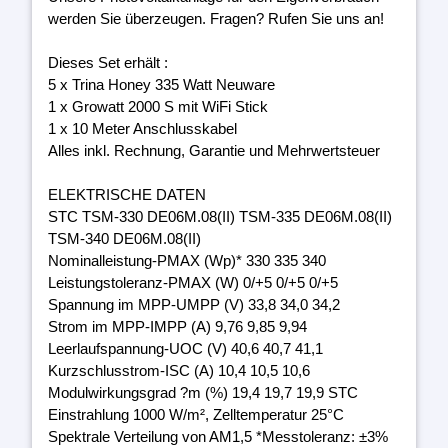
werden Sie überzeugen. Fragen? Rufen Sie uns an!
Dieses Set erhält :
5 x Trina Honey 335 Watt Neuware
1 x Growatt 2000 S mit WiFi Stick
1 x 10 Meter Anschlusskabel
Alles inkl. Rechnung, Garantie und Mehrwertsteuer
ELEKTRISCHE DATEN
STC TSM-330 DE06M.08(II) TSM-335 DE06M.08(II)
TSM-340 DE06M.08(II)
Nominalleistung-PMAX (Wp)* 330 335 340
Leistungstoleranz-PMAX (W) 0/+5 0/+5 0/+5
Spannung im MPP-UMPP (V) 33,8 34,0 34,2
Strom im MPP-IMPP (A) 9,76 9,85 9,94
Leerlaufspannung-UOC (V) 40,6 40,7 41,1
Kurzschlusstrom-ISC (A) 10,4 10,5 10,6
Modulwirkungsgrad ?m (%) 19,4 19,7 19,9 STC
Einstrahlung 1000 W/m², Zelltemperatur 25°C
Spektrale Verteilung von AM1,5 *Messtoleranz: ±3%