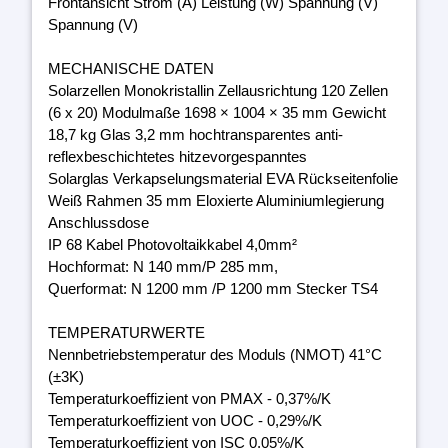
Frontansicht Strom (A) Leistung (W) Spannung (V)
Spannung (V)
MECHANISCHE DATEN
Solarzellen Monokristallin Zellausrichtung 120 Zellen
(6 x 20) Modulmaße 1698 × 1004 × 35 mm Gewicht
18,7 kg Glas 3,2 mm hochtransparentes anti-
reflexbeschichtetes hitzevorgespanntes
Solarglas Verkapselungsmaterial EVA Rückseitenfolie
Weiß Rahmen 35 mm Eloxierte Aluminiumlegierung
Anschlussdose
IP 68 Kabel Photovoltaikkabel 4,0mm²
Hochformat: N 140 mm/P 285 mm,
Querformat: N 1200 mm /P 1200 mm Stecker TS4
TEMPERATURWERTE
Nennbetriebstemperatur des Moduls (NMOT) 41°C
(±3K)
Temperaturkoeffizient von PMAX - 0,37%/K
Temperaturkoeffizient von UOC - 0,29%/K
Temperaturkoeffizient von ISC 0,05%/K