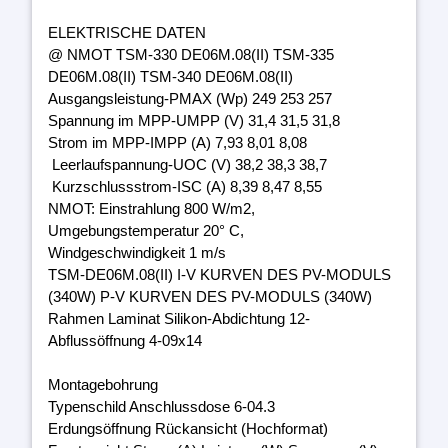
ELEKTRISCHE DATEN
@ NMOT TSM-330 DE06M.08(II) TSM-335
DE06M.08(II) TSM-340 DE06M.08(II)
Ausgangsleistung-PMAX (Wp) 249 253 257
Spannung im MPP-UMPP (V) 31,4 31,5 31,8
Strom im MPP-IMPP (A) 7,93 8,01 8,08
Leerlaufspannung-UOC (V) 38,2 38,3 38,7
Kurzschlussstrom-ISC (A) 8,39 8,47 8,55
NMOT: Einstrahlung 800 W/m2,
Umgebungstemperatur 20° C,
Windgeschwindigkeit 1 m/s
TSM-DE06M.08(II) I-V KURVEN DES PV-MODULS
(340W) P-V KURVEN DES PV-MODULS (340W)
Rahmen Laminat Silikon-Abdichtung 12-
Abflussöffnung 4-09x14
Montagebohrung
Typenschild Anschlussdose 6-04.3
Erdungsöffnung Rückansicht (Hochformat)