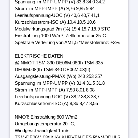
Spannung im MPP-UMPP (V) 33,8 34,0 34,2
Strom im MPP-IMPP (A) 9,76 9,85 9,94
Leerlaufspannung-UOC (V) 40,6 40,7 41,1
Kurzschlusstrom-ISC (A) 10,4 10,5 10,6
Modulwirkungsgrad ?m (%) 19,4 19,7 19,9 STC
Einstrahlung 1000 W/m², Zelltemperatur 25°C
Spektrale Verteilung von AM1,5 *Messtoleranz: ±3%
ELEKTRISCHE DATEN
@ NMOT TSM-330 DE06M.08(II) TSM-335
DE06M.08(II) TSM-340 DE06M.08(II)
Ausgangsleistung-PMAX (Wp) 249 253 257
Spannung im MPP-UMPP (V) 31,4 31,5 31,8
Strom im MPP-IMPP (A) 7,93 8,01 8,08
Leerlaufspannung-UOC (V) 38,2 38,3 38,7
Kurzschlussstrom-ISC (A) 8,39 8,47 8,55
NMOT: Einstrahlung 800 W/m2,
Umgebungstemperatur 20° C,
Windgeschwindigkeit 1 m/s
TSM-DE06M.08(II) I-V KURVEN DES PV-MODULS