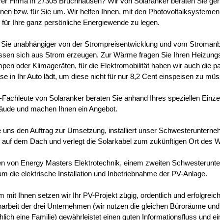
hrer Firma in 27305 Bruchhausen? Wir von Solaranker beraten Sie ge
hnen bzw. für Sie um. Wir helfen Ihnen, mit den Photovoltaiksystemen
 für Ihre ganz persönliche Energiewende zu legen.
Sie unabhängiger von der Strompreisentwicklung und vom Stroman
lassen sich aus Strom erzeugen. Zur Wärme fragen Sie Ihren Heizun
n oder Klimageräten, für die Elektromobilität haben wir auch die p
e in Ihr Auto lädt, um diese nicht für nur 8,2 Cent einspeisen zu mü
Fachleute von Solaranker beraten Sie anhand Ihres speziellen Einzel
äude und machen Ihnen ein Angebot.
ie uns den Auftrag zur Umsetzung, installiert unser Schwesteruntern
auf dem Dach und verlegt die Solarkabel zum zukünftigen Ort des W
en von Energy Masters Elektrotechnik, einem zweiten Schwesterun
um die elektrische Installation und Inbetriebnahme der PV-Anlage.
mit Ihnen setzen wir Ihr PV-Projekt zügig, ordentlich und erfolgreic
beit der drei Unternehmen (wir nutzen die gleichen Büroräume und 
hlich eine Familie) gewährleistet einen guten Informationsfluss und e