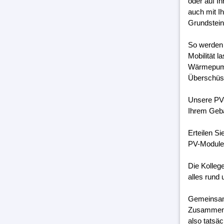
oder auf I
auch mit I
Grundstein
So werden 
Mobilität 
Wärmepumpe
Überschüss
Unsere PV-
Ihrem Geb
Erteilen S
PV-Module 
Die Kolleg
alles rund 
Gemeinsam 
Zusammenar
also tatsäc