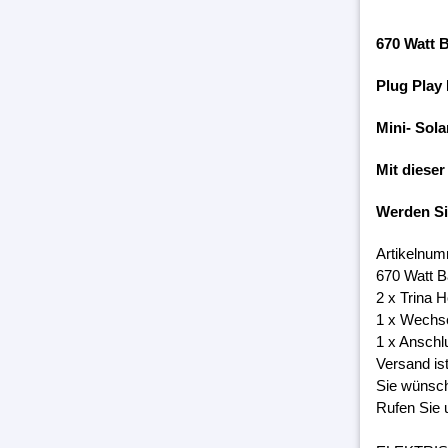
670 Watt 
Plug Play
Mini- Sola
Mit dieser
Werden S
Artikelnum
670 Watt 
2 x Trina 
1 x Wechs
1 x Anschl
Versand is
Sie wünsch
Rufen Sie 