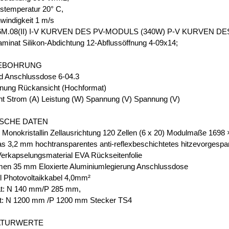
temperatur 20° C,
indigkeit 1 m/s
M.08(II) I-V KURVEN DES PV-MODULS (340W) P-V KURVEN D
inat Silikon-Abdichtung 12-Abflussöffnung 4-09x14;
EBOHRUNG
d Anschlussdose 6-04.3
nung Rückansicht (Hochformat)
ht Strom (A) Leistung (W) Spannung (V) Spannung (V)
SCHE DATEN
n Monokristallin Zellausrichtung 120 Zellen (6 x 20) Modulmaße 169
as 3,2 mm hochtransparentes anti-reflexbeschichtetes hitzevorgespa
Verkapselungsmaterial EVA Rückseitenfolie
en 35 mm Eloxierte Aluminiumlegierung Anschlussdose
l Photovoltaikkabel 4,0mm²
t: N 140 mm/P 285 mm,
t: N 1200 mm /P 1200 mm Stecker TS4
ATURWERTE