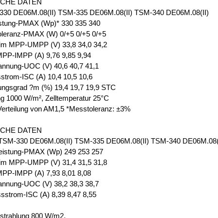
SCHE DATEN
30 DE06M.08(II) TSM-335 DE06M.08(II) TSM-340 DE06M.08(II)
istung-PMAX (Wp)* 330 335 340
oleranz-PMAX (W) 0/+5 0/+5 0/+5
im MPP-UMPP (V) 33,8 34,0 34,2
PP-IMPP (A) 9,76 9,85 9,94
annung-UOC (V) 40,6 40,7 41,1
strom-ISC (A) 10,4 10,5 10,6
ungsgrad ?m (%) 19,4 19,7 19,9 STC
ng 1000 W/m², Zelltemperatur 25°C
Verteilung von AM1,5 *Messtoleranz: ±3%
SCHE DATEN
M-330 DE06M.08(II) TSM-335 DE06M.08(II) TSM-340 DE06M.08(I
eistung-PMAX (Wp) 249 253 257
im MPP-UMPP (V) 31,4 31,5 31,8
PP-IMPP (A) 7,93 8,01 8,08
annung-UOC (V) 38,2 38,3 38,7
sstrom-ISC (A) 8,39 8,47 8,55
strahlung 800 W/m2,