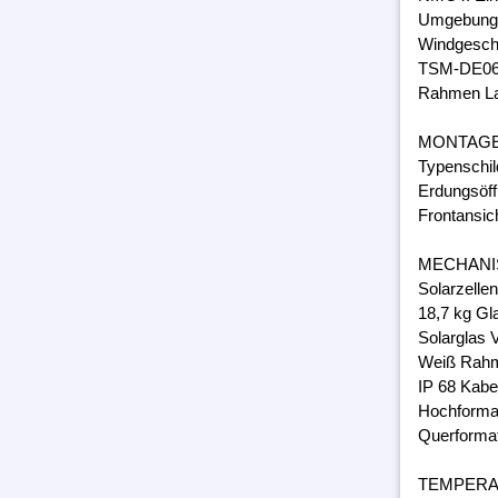
Umgebungs
Windgeschw
TSM-DE06
Rahmen Lam
MONTAG
Typenschil
Erdungsöff
Frontansic
MECHANI
Solarzelle
18,7 kg Gl
Solarglas 
Weiß Rahm
IP 68 Kabe
Hochforma
Querforma
TEMPER