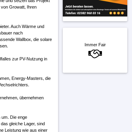
rne und setzen das Projekt
 von Growatt, Ihren
bieter. Auch Wärme und
gsbauer nach
assende Wallbox, die solare
Immer Fair
ssen.
falles zur PV-Nutzung in
ehmen, Energy-Masters, die
echselrichters.
ternehmen, übernehmen
h um. Die enge
das gleiche Lager, sind
ine Leistung wie aus einer