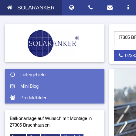
SOLARANKER
PV ANLAGE AUF WUNSCH MIT MONTAGE IN 27305 BRUCHHAUS
02382 
Liefergebiete
Mini Blog
Produktbilder
Balkonanlage auf Wunsch mit Montage in
27305 Bruchhausen