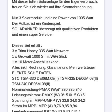
Mit dieser tollen Solaranlage für den Eigenverbrauch,
freuen Sie sich wieder auf Ihre Stromabrechnung.
Nur 3 Solarmodule und eine Power von 1005 Watt.
Der Aufbau ist ein Kinderspiel.
SOLARANKER überzeugt mit qualitativen Produkten
und einen super Service.
Dieses Set erhält :
3 x Trina Honey 335 Watt Neuware
1 x Growatt 1000 S mit WiFi Stick
1 x 10 Meter Anschlusskabel
Alles inkl. Rechnung, Garantie und Mehrwertsteuer
ELEKTRISCHE DATEN
STC TSM-330 DE06M.08(II) TSM-335 DE06M.08(II)
TSM-340 DE06M.08(II)
Nominalleistung-PMAX (Wp)* 330 335 340
Leistungstoleranz-PMAX (W) 0/+5 0/+5 0/+5
Spannung im MPP-UMPP (V) 33,8 34,0 34,2
Strom im MPP-IMPP (A) 9,76 9,85 9,94
Leerlaufspannung-UOC (V) 40,6 40,7 41,1