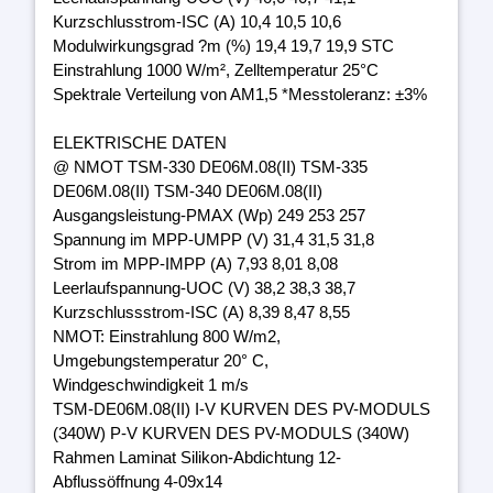
Kurzschlusstrom-ISC (A) 10,4 10,5 10,6
Modulwirkungsgrad ?m (%) 19,4 19,7 19,9 STC
Einstrahlung 1000 W/m², Zelltemperatur 25°C
Spektrale Verteilung von AM1,5 *Messtoleranz: ±3%
ELEKTRISCHE DATEN
@ NMOT TSM-330 DE06M.08(II) TSM-335
DE06M.08(II) TSM-340 DE06M.08(II)
Ausgangsleistung-PMAX (Wp) 249 253 257
Spannung im MPP-UMPP (V) 31,4 31,5 31,8
Strom im MPP-IMPP (A) 7,93 8,01 8,08
Leerlaufspannung-UOC (V) 38,2 38,3 38,7
Kurzschlussstrom-ISC (A) 8,39 8,47 8,55
NMOT: Einstrahlung 800 W/m2,
Umgebungstemperatur 20° C,
Windgeschwindigkeit 1 m/s
TSM-DE06M.08(II) I-V KURVEN DES PV-MODULS
(340W) P-V KURVEN DES PV-MODULS (340W)
Rahmen Laminat Silikon-Abdichtung 12-
Abflussöffnung 4-09x14