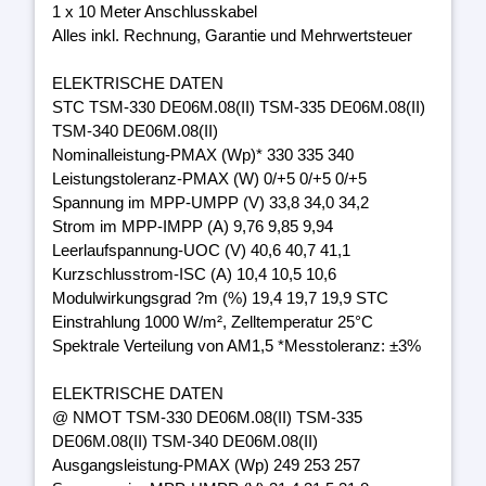
1 x 10 Meter Anschlusskabel
Alles inkl. Rechnung, Garantie und Mehrwertsteuer
ELEKTRISCHE DATEN
STC TSM-330 DE06M.08(II) TSM-335 DE06M.08(II)
TSM-340 DE06M.08(II)
Nominalleistung-PMAX (Wp)* 330 335 340
Leistungstoleranz-PMAX (W) 0/+5 0/+5 0/+5
Spannung im MPP-UMPP (V) 33,8 34,0 34,2
Strom im MPP-IMPP (A) 9,76 9,85 9,94
Leerlaufspannung-UOC (V) 40,6 40,7 41,1
Kurzschlusstrom-ISC (A) 10,4 10,5 10,6
Modulwirkungsgrad ?m (%) 19,4 19,7 19,9 STC
Einstrahlung 1000 W/m², Zelltemperatur 25°C
Spektrale Verteilung von AM1,5 *Messtoleranz: ±3%
ELEKTRISCHE DATEN
@ NMOT TSM-330 DE06M.08(II) TSM-335
DE06M.08(II) TSM-340 DE06M.08(II)
Ausgangsleistung-PMAX (Wp) 249 253 257