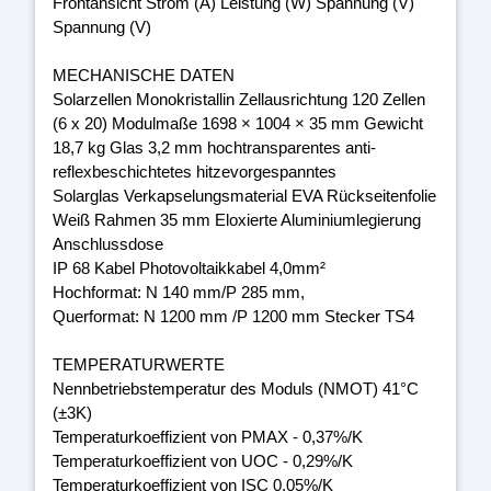
Frontansicht Strom (A) Leistung (W) Spannung (V)
Spannung (V)
MECHANISCHE DATEN
Solarzellen Monokristallin Zellausrichtung 120 Zellen
(6 x 20) Modulmaße 1698 × 1004 × 35 mm Gewicht
18,7 kg Glas 3,2 mm hochtransparentes anti-
reflexbeschichtetes hitzevorgespanntes
Solarglas Verkapselungsmaterial EVA Rückseitenfolie
Weiß Rahmen 35 mm Eloxierte Aluminiumlegierung
Anschlussdose
IP 68 Kabel Photovoltaikkabel 4,0mm²
Hochformat: N 140 mm/P 285 mm,
Querformat: N 1200 mm /P 1200 mm Stecker TS4
TEMPERATURWERTE
Nennbetriebstemperatur des Moduls (NMOT) 41°C
(±3K)
Temperaturkoeffizient von PMAX - 0,37%/K
Temperaturkoeffizient von UOC - 0,29%/K
Temperaturkoeffizient von ISC 0,05%/K