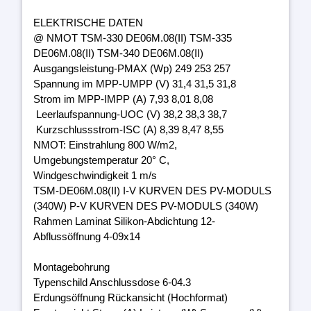
ELEKTRISCHE DATEN
@ NMOT TSM-330 DE06M.08(II) TSM-335
DE06M.08(II) TSM-340 DE06M.08(II)
Ausgangsleistung-PMAX (Wp) 249 253 257
Spannung im MPP-UMPP (V) 31,4 31,5 31,8
Strom im MPP-IMPP (A) 7,93 8,01 8,08
Leerlaufspannung-UOC (V) 38,2 38,3 38,7
Kurzschlussstrom-ISC (A) 8,39 8,47 8,55
NMOT: Einstrahlung 800 W/m2,
Umgebungstemperatur 20° C,
Windgeschwindigkeit 1 m/s
TSM-DE06M.08(II) I-V KURVEN DES PV-MODULS
(340W) P-V KURVEN DES PV-MODULS (340W)
Rahmen Laminat Silikon-Abdichtung 12-
Abflussöffnung 4-09x14
Montagebohrung
Typenschild Anschlussdose 6-04.3
Erdungsöffnung Rückansicht (Hochformat)