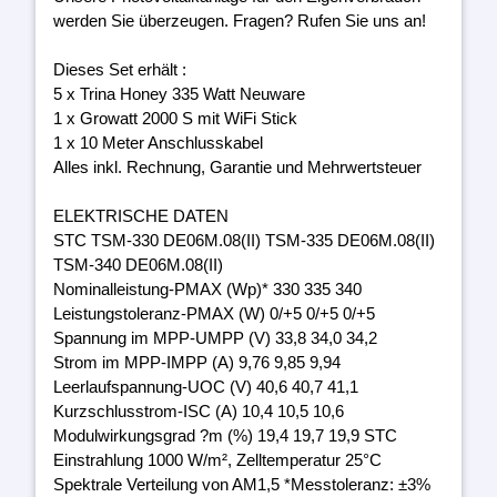
werden Sie überzeugen. Fragen? Rufen Sie uns an!
Dieses Set erhält :
5 x Trina Honey 335 Watt Neuware
1 x Growatt 2000 S mit WiFi Stick
1 x 10 Meter Anschlusskabel
Alles inkl. Rechnung, Garantie und Mehrwertsteuer
ELEKTRISCHE DATEN
STC TSM-330 DE06M.08(II) TSM-335 DE06M.08(II)
TSM-340 DE06M.08(II)
Nominalleistung-PMAX (Wp)* 330 335 340
Leistungstoleranz-PMAX (W) 0/+5 0/+5 0/+5
Spannung im MPP-UMPP (V) 33,8 34,0 34,2
Strom im MPP-IMPP (A) 9,76 9,85 9,94
Leerlaufspannung-UOC (V) 40,6 40,7 41,1
Kurzschlusstrom-ISC (A) 10,4 10,5 10,6
Modulwirkungsgrad ?m (%) 19,4 19,7 19,9 STC
Einstrahlung 1000 W/m², Zelltemperatur 25°C
Spektrale Verteilung von AM1,5 *Messtoleranz: ±3%