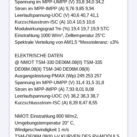
Spannung im MPP-UMPP (V) 33,8 34,0 34,2
Strom im MPP-IMPP (A) 9,76 9,85 9,94
Leerlaufspannung-UOC (V) 40,6 40,7 41,1
Kurzschlusstrom-ISC (A) 10,4 10,5 10,6
Modulwirkungsgrad ?m (%) 19,4 19,7 19,9 STC
Einstrahlung 1000 W/m², Zelltemperatur 25°C
Spektrale Verteilung von AM1,5 *Messtoleranz: ±3%
ELEKTRISCHE DATEN
@ NMOT TSM-330 DE06M.08(II) TSM-335
DE06M.08(II) TSM-340 DE06M.08(II)
Ausgangsleistung-PMAX (Wp) 249 253 257
Spannung im MPP-UMPP (V) 31,4 31,5 31,8
Strom im MPP-IMPP (A) 7,93 8,01 8,08
Leerlaufspannung-UOC (V) 38,2 38,3 38,7
Kurzschlussstrom-ISC (A) 8,39 8,47 8,55
NMOT: Einstrahlung 800 W/m2,
Umgebungstemperatur 20° C,
Windgeschwindigkeit 1 m/s
TSM-DE06M.08(II) I-V KURVEN DES PV-MODULS