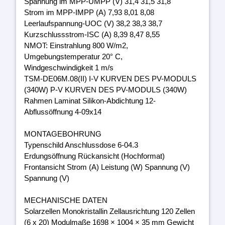
Spannung im MPP-UMPP (V) 31,4 31,5 31,8
Strom im MPP-IMPP (A) 7,93 8,01 8,08
Leerlaufspannung-UOC (V) 38,2 38,3 38,7
Kurzschlussstrom-ISC (A) 8,39 8,47 8,55
NMOT: Einstrahlung 800 W/m2,
Umgebungstemperatur 20° C,
Windgeschwindigkeit 1 m/s
TSM-DE06M.08(II) I-V KURVEN DES PV-MODULS
(340W) P-V KURVEN DES PV-MODULS (340W)
Rahmen Laminat Silikon-Abdichtung 12-
Abflussöffnung 4-09x14
MONTAGEBOHRUNG
Typenschild Anschlussdose 6-04.3
Erdungsöffnung Rückansicht (Hochformat)
Frontansicht Strom (A) Leistung (W) Spannung (V)
Spannung (V)
MECHANISCHE DATEN
Solarzellen Monokristallin Zellausrichtung 120 Zellen
(6 x 20) Modulmaße 1698 × 1004 × 35 mm Gewicht