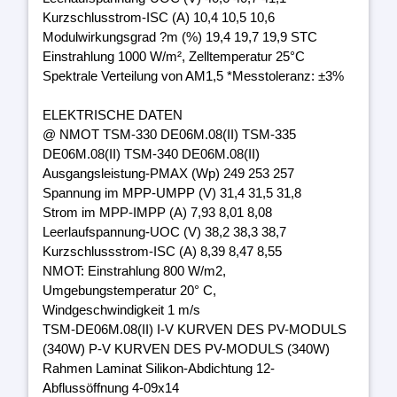
Kurzschlusstrom-ISC (A) 10,4 10,5 10,6
Modulwirkungsgrad ?m (%) 19,4 19,7 19,9 STC
Einstrahlung 1000 W/m², Zelltemperatur 25°C
Spektrale Verteilung von AM1,5 *Messtoleranz: ±3%
ELEKTRISCHE DATEN
@ NMOT TSM-330 DE06M.08(II) TSM-335
DE06M.08(II) TSM-340 DE06M.08(II)
Ausgangsleistung-PMAX (Wp) 249 253 257
Spannung im MPP-UMPP (V) 31,4 31,5 31,8
Strom im MPP-IMPP (A) 7,93 8,01 8,08
Leerlaufspannung-UOC (V) 38,2 38,3 38,7
Kurzschlussstrom-ISC (A) 8,39 8,47 8,55
NMOT: Einstrahlung 800 W/m2,
Umgebungstemperatur 20° C,
Windgeschwindigkeit 1 m/s
TSM-DE06M.08(II) I-V KURVEN DES PV-MODULS
(340W) P-V KURVEN DES PV-MODULS (340W)
Rahmen Laminat Silikon-Abdichtung 12-
Abflussöffnung 4-09x14