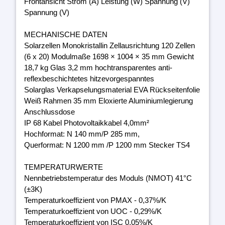
Frontansicht Strom (A) Leistung (W) Spannung (V)
Spannung (V)
MECHANISCHE DATEN
Solarzellen Monokristallin Zellausrichtung 120 Zellen
(6 x 20) Modulmaße 1698 × 1004 × 35 mm Gewicht
18,7 kg Glas 3,2 mm hochtransparentes anti-
reflexbeschichtetes hitzevorgespanntes
Solarglas Verkapselungsmaterial EVA Rückseitenfolie
Weiß Rahmen 35 mm Eloxierte Aluminiumlegierung
Anschlussdose
IP 68 Kabel Photovoltaikkabel 4,0mm²
Hochformat: N 140 mm/P 285 mm,
Querformat: N 1200 mm /P 1200 mm Stecker TS4
TEMPERATURWERTE
Nennbetriebstemperatur des Moduls (NMOT) 41°C
(±3K)
Temperaturkoeffizient von PMAX - 0,37%/K
Temperaturkoeffizient von UOC - 0,29%/K
Temperaturkoeffizient von ISC 0,05%/K