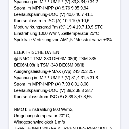
Spannung im MPP-UMPP (V) 33,8 34,0 34,2
Strom im MPP-IMPP (A) 9,76 9,85 9,94
Leerlaufspannung-UOC (V) 40,6 40,7 41,1
Kurzschlusstrom-ISC (A) 10,4 10,5 10,6
Modulwirkungsgrad ?m (%) 19,4 19,7 19,9 STC
Einstrahlung 1000 W/m², Zelltemperatur 25°C
Spektrale Verteilung von AM1,5 *Messtoleranz: ±3%
ELEKTRISCHE DATEN
@ NMOT TSM-330 DE06M.08(II) TSM-335
DE06M.08(II) TSM-340 DE06M.08(II)
Ausgangsleistung-PMAX (Wp) 249 253 257
Spannung im MPP-UMPP (V) 31,4 31,5 31,8
Strom im MPP-IMPP (A) 7,93 8,01 8,08
Leerlaufspannung-UOC (V) 38,2 38,3 38,7
Kurzschlussstrom-ISC (A) 8,39 8,47 8,55
NMOT: Einstrahlung 800 W/m2,
Umgebungstemperatur 20° C,
Windgeschwindigkeit 1 m/s
TSM-DE06M.08(II) I-V KURVEN DES PV-MODULS