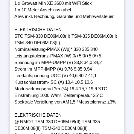
1 x Growatt MIn XE 3600 mit WiFi Stick
1 x 10 Meter Anschlusskabel
Alles inkl. Rechnung, Garantie und Mehrwertsteuer
ELEKTRISCHE DATEN
STC TSM-330 DE06M.08(II) TSM-335 DE06M.08(II)
TSM-340 DE06M.08(II)
Nominalleistung-PMAX (Wp)* 330 335 340
Leistungstoleranz-PMAX (W) 0/+5 0/+5 0/+5
Spannung im MPP-UMPP (V) 33,8 34,0 34,2
Strom im MPP-IMPP (A) 9,76 9,85 9,94
Leerlaufspannung-UOC (V) 40,6 40,7 41,1
Kurzschlusstrom-ISC (A) 10,4 10,5 10,6
Modulwirkungsgrad ?m (%) 19,4 19,7 19,9 STC
Einstrahlung 1000 W/m², Zelltemperatur 25°C
Spektrale Verteilung von AM1,5 *Messtoleranz: ±3%
ELEKTRISCHE DATEN
@ NMOT TSM-330 DE06M.08(II) TSM-335
DE06M.08(II) TSM-340 DE06M.08(II)