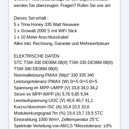
werden Sie überzeugen. Fragen? Rufen Sie uns an!
Dieses Set erhält :
5 x Trina Honey 335 Watt Neuware
1 x Growatt 2000 S mit WiFi Stick
1 x 10 Meter Anschlusskabel
Alles inkl. Rechnung, Garantie und Mehrwertsteuer
ELEKTRISCHE DATEN
STC TSM-330 DE06M.08(II) TSM-335 DE06M.08(II)
TSM-340 DE06M.08(II)
Nominalleistung-PMAX (Wp)* 330 335 340
Leistungstoleranz-PMAX (W) 0/+5 0/+5 0/+5
Spannung im MPP-UMPP (V) 33,8 34,0 34,2
Strom im MPP-IMPP (A) 9,76 9,85 9,94
Leerlaufspannung-UOC (V) 40,6 40,7 41,1
Kurzschlusstrom-ISC (A) 10,4 10,5 10,6
Modulwirkungsgrad ?m (%) 19,4 19,7 19,9 STC
Einstrahlung 1000 W/m², Zelltemperatur 25°C
Spektrale Verteilung von AM1,5 *Messtoleranz: ±3%