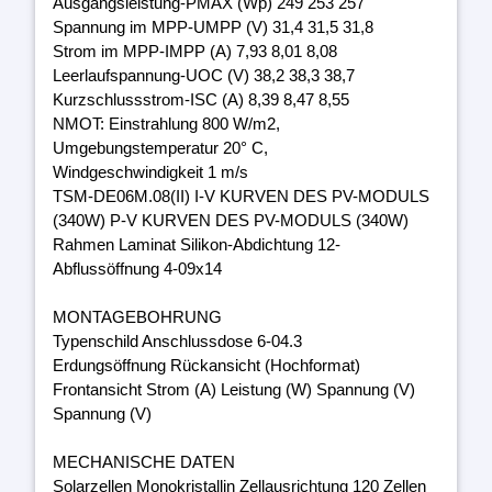
Ausgangsleistung-PMAX (Wp) 249 253 257
Spannung im MPP-UMPP (V) 31,4 31,5 31,8
Strom im MPP-IMPP (A) 7,93 8,01 8,08
Leerlaufspannung-UOC (V) 38,2 38,3 38,7
Kurzschlussstrom-ISC (A) 8,39 8,47 8,55
NMOT: Einstrahlung 800 W/m2,
Umgebungstemperatur 20° C,
Windgeschwindigkeit 1 m/s
TSM-DE06M.08(II) I-V KURVEN DES PV-MODULS
(340W) P-V KURVEN DES PV-MODULS (340W)
Rahmen Laminat Silikon-Abdichtung 12-
Abflussöffnung 4-09x14
MONTAGEBOHRUNG
Typenschild Anschlussdose 6-04.3
Erdungsöffnung Rückansicht (Hochformat)
Frontansicht Strom (A) Leistung (W) Spannung (V)
Spannung (V)
MECHANISCHE DATEN
Solarzellen Monokristallin Zellausrichtung 120 Zellen