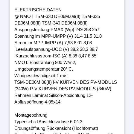
ELEKTRISCHE DATEN
@ NMOT TSM-330 DE06M.08(II) TSM-335
DE06M.08(II) TSM-340 DE06M.08(II)
Ausgangsleistung-PMAX (Wp) 249 253 257
Spannung im MPP-UMPP (V) 31,4 31,5 31,8
Strom im MPP-IMPP (A) 7,93 8,01 8,08
Leerlaufspannung-UOC (V) 38,2 38,3 38,7
Kurzschlussstrom-ISC (A) 8,39 8,47 8,55
NMOT: Einstrahlung 800 W/m2,
Umgebungstemperatur 20° C,
Windgeschwindigkeit 1 m/s
TSM-DE06M.08(II) I-V KURVEN DES PV-MODULS
(340W) P-V KURVEN DES PV-MODULS (340W)
Rahmen Laminat Silikon-Abdichtung 12-
Abflussöffnung 4-09x14
Montagebohrung
Typenschild Anschlussdose 6-04.3
Erdungsöffnung Rückansicht (Hochformat)