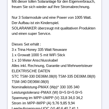
Mit dieser tollen Solaranlage für den Eigenverbrauch,
freuen Sie sich wieder auf Ihre Stromabrechnung.
Nur 3 Solarmodule und eine Power von 1005 Watt.
Der Aufbau ist ein Kinderspiel.
SOLARANKER überzeugt mit qualitativen Produkten
und einen super Service.
Dieses Set erhält :
3 x Trina Honey 335 Watt Neuware
1 x Growatt 1000 S mit WiFi Stick
1 x 10 Meter Anschlusskabel
Alles inkl. Rechnung, Garantie und Mehrwertsteuer
ELEKTRISCHE DATEN
STC TSM-330 DE06M.08(II) TSM-335 DE06M.08(II)
TSM-340 DE06M.08(II)
Nominalleistung-PMAX (Wp)* 330 335 340
Leistungstoleranz-PMAX (W) 0/+5 0/+5 0/+5
Spannung im MPP-UMPP (V) 33,8 34,0 34,2
Strom im MPP-IMPP (A) 9,76 9,85 9,94
Leerlaufspannung-UOC (V) 40,6 40,7 41,1