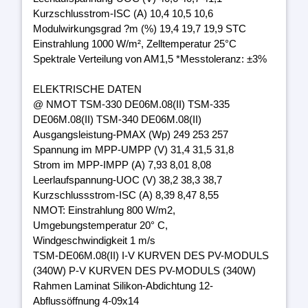
Kurzschlusstrom-ISC (A) 10,4 10,5 10,6
Modulwirkungsgrad ?m (%) 19,4 19,7 19,9 STC
Einstrahlung 1000 W/m², Zelltemperatur 25°C
Spektrale Verteilung von AM1,5 *Messtoleranz: ±3%
ELEKTRISCHE DATEN
@ NMOT TSM-330 DE06M.08(II) TSM-335
DE06M.08(II) TSM-340 DE06M.08(II)
Ausgangsleistung-PMAX (Wp) 249 253 257
Spannung im MPP-UMPP (V) 31,4 31,5 31,8
Strom im MPP-IMPP (A) 7,93 8,01 8,08
Leerlaufspannung-UOC (V) 38,2 38,3 38,7
Kurzschlussstrom-ISC (A) 8,39 8,47 8,55
NMOT: Einstrahlung 800 W/m2,
Umgebungstemperatur 20° C,
Windgeschwindigkeit 1 m/s
TSM-DE06M.08(II) I-V KURVEN DES PV-MODULS
(340W) P-V KURVEN DES PV-MODULS (340W)
Rahmen Laminat Silikon-Abdichtung 12-
Abflussöffnung 4-09x14