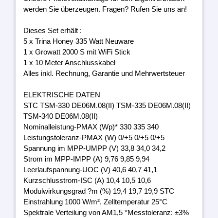
werden Sie überzeugen. Fragen? Rufen Sie uns an!
Dieses Set erhält :
5 x Trina Honey 335 Watt Neuware
1 x Growatt 2000 S mit WiFi Stick
1 x 10 Meter Anschlusskabel
Alles inkl. Rechnung, Garantie und Mehrwertsteuer
ELEKTRISCHE DATEN
STC TSM-330 DE06M.08(II) TSM-335 DE06M.08(II)
TSM-340 DE06M.08(II)
Nominalleistung-PMAX (Wp)* 330 335 340
Leistungstoleranz-PMAX (W) 0/+5 0/+5 0/+5
Spannung im MPP-UMPP (V) 33,8 34,0 34,2
Strom im MPP-IMPP (A) 9,76 9,85 9,94
Leerlaufspannung-UOC (V) 40,6 40,7 41,1
Kurzschlusstrom-ISC (A) 10,4 10,5 10,6
Modulwirkungsgrad ?m (%) 19,4 19,7 19,9 STC
Einstrahlung 1000 W/m², Zelltemperatur 25°C
Spektrale Verteilung von AM1,5 *Messtoleranz: ±3%