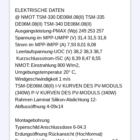
ELEKTRISCHE DATEN
@ NMOT TSM-330 DE06M.08(II) TSM-335
DE06M.08(II) TSM-340 DE06M.08(II)
Ausgangsleistung-PMAX (Wp) 249 253 257
Spannung im MPP-UMPP (V) 31,4 31,5 31,8
Strom im MPP-IMPP (A) 7,93 8,01 8,08
Leerlaufspannung-UOC (V) 38,2 38,3 38,7
Kurzschlussstrom-ISC (A) 8,39 8,47 8,55
NMOT: Einstrahlung 800 W/m2,
Umgebungstemperatur 20° C,
Windgeschwindigkeit 1 m/s
TSM-DE06M.08(II) I-V KURVEN DES PV-MODULS
(340W) P-V KURVEN DES PV-MODULS (340W)
Rahmen Laminat Silikon-Abdichtung 12-
Abflussöffnung 4-09x14
Montagebohrung
Typenschild Anschlussdose 6-04.3
Erdungsöffnung Rückansicht (Hochformat)