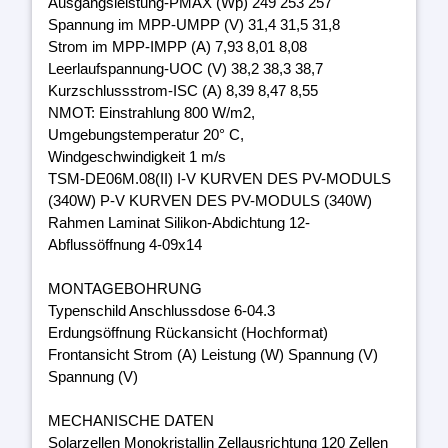
Ausgangsleistung-PMAX (Wp) 249 253 257
Spannung im MPP-UMPP (V) 31,4 31,5 31,8
Strom im MPP-IMPP (A) 7,93 8,01 8,08
Leerlaufspannung-UOC (V) 38,2 38,3 38,7
Kurzschlussstrom-ISC (A) 8,39 8,47 8,55
NMOT: Einstrahlung 800 W/m2,
Umgebungstemperatur 20° C,
Windgeschwindigkeit 1 m/s
TSM-DE06M.08(II) I-V KURVEN DES PV-MODULS
(340W) P-V KURVEN DES PV-MODULS (340W)
Rahmen Laminat Silikon-Abdichtung 12-
Abflussöffnung 4-09x14
MONTAGEBOHRUNG
Typenschild Anschlussdose 6-04.3
Erdungsöffnung Rückansicht (Hochformat)
Frontansicht Strom (A) Leistung (W) Spannung (V)
Spannung (V)
MECHANISCHE DATEN
Solarzellen Monokristallin Zellausrichtung 120 Zellen