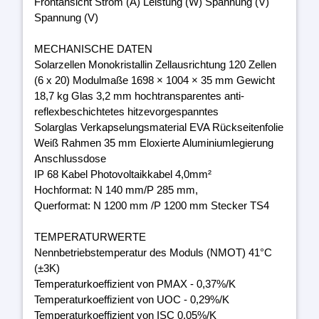
Frontansicht Strom (A) Leistung (W) Spannung (V)
Spannung (V)
MECHANISCHE DATEN
Solarzellen Monokristallin Zellausrichtung 120 Zellen
(6 x 20) Modulmaße 1698 × 1004 × 35 mm Gewicht
18,7 kg Glas 3,2 mm hochtransparentes anti-
reflexbeschichtetes hitzevorgespanntes
Solarglas Verkapselungsmaterial EVA Rückseitenfolie
Weiß Rahmen 35 mm Eloxierte Aluminiumlegierung
Anschlussdose
IP 68 Kabel Photovoltaikkabel 4,0mm²
Hochformat: N 140 mm/P 285 mm,
Querformat: N 1200 mm /P 1200 mm Stecker TS4
TEMPERATURWERTE
Nennbetriebstemperatur des Moduls (NMOT) 41°C
(±3K)
Temperaturkoeffizient von PMAX - 0,37%/K
Temperaturkoeffizient von UOC - 0,29%/K
Temperaturkoeffizient von ISC 0,05%/K