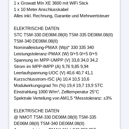
1 x Growatt MIn XE 3600 mit WiFi Stick
1 x 10 Meter Anschlusskabel
Alles inkl. Rechnung, Garantie und Mehrwertsteuer
ELEKTRISCHE DATEN
STC TSM-330 DE06M.08(II) TSM-335 DE06M.08(II)
TSM-340 DE06M.08(II)
Nominalleistung-PMAX (Wp)* 330 335 340
Leistungstoleranz-PMAX (W) 0/+5 0/+5 0/+5
Spannung im MPP-UMPP (V) 33,8 34,0 34,2
Strom im MPP-IMPP (A) 9,76 9,85 9,94
Leerlaufspannung-UOC (V) 40,6 40,7 41,1
Kurzschlusstrom-ISC (A) 10,4 10,5 10,6
Modulwirkungsgrad ?m (%) 19,4 19,7 19,9 STC
Einstrahlung 1000 W/m², Zelltemperatur 25°C
Spektrale Verteilung von AM1,5 *Messtoleranz: ±3%
ELEKTRISCHE DATEN
@ NMOT TSM-330 DE06M.08(II) TSM-335
DE06M.08(II) TSM-340 DE06M.08(II)