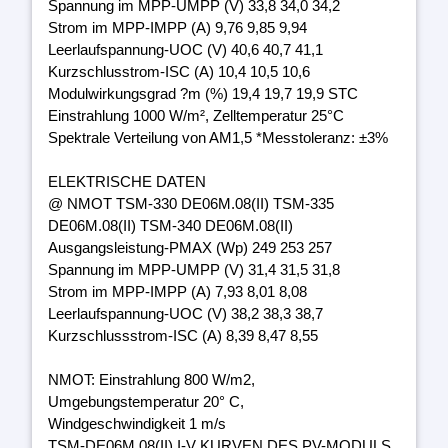
Spannung im MPP-UMPP (V) 33,8 34,0 34,2
Strom im MPP-IMPP (A) 9,76 9,85 9,94
Leerlaufspannung-UOC (V) 40,6 40,7 41,1
Kurzschlusstrom-ISC (A) 10,4 10,5 10,6
Modulwirkungsgrad ?m (%) 19,4 19,7 19,9 STC
Einstrahlung 1000 W/m², Zelltemperatur 25°C
Spektrale Verteilung von AM1,5 *Messtoleranz: ±3%
ELEKTRISCHE DATEN
@ NMOT TSM-330 DE06M.08(II) TSM-335
DE06M.08(II) TSM-340 DE06M.08(II)
Ausgangsleistung-PMAX (Wp) 249 253 257
Spannung im MPP-UMPP (V) 31,4 31,5 31,8
Strom im MPP-IMPP (A) 7,93 8,01 8,08
Leerlaufspannung-UOC (V) 38,2 38,3 38,7
Kurzschlussstrom-ISC (A) 8,39 8,47 8,55
NMOT: Einstrahlung 800 W/m2,
Umgebungstemperatur 20° C,
Windgeschwindigkeit 1 m/s
TSM-DE06M.08(II) I-V KURVEN DES PV-MODULS