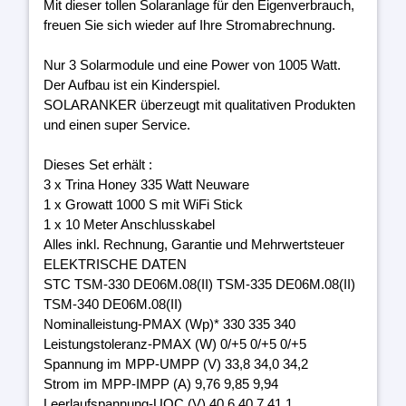
Mit dieser tollen Solaranlage für den Eigenverbrauch,
freuen Sie sich wieder auf Ihre Stromabrechnung.
Nur 3 Solarmodule und eine Power von 1005 Watt.
Der Aufbau ist ein Kinderspiel.
SOLARANKER überzeugt mit qualitativen Produkten
und einen super Service.
Dieses Set erhält :
3 x Trina Honey 335 Watt Neuware
1 x Growatt 1000 S mit WiFi Stick
1 x 10 Meter Anschlusskabel
Alles inkl. Rechnung, Garantie und Mehrwertsteuer
ELEKTRISCHE DATEN
STC TSM-330 DE06M.08(II) TSM-335 DE06M.08(II)
TSM-340 DE06M.08(II)
Nominalleistung-PMAX (Wp)* 330 335 340
Leistungstoleranz-PMAX (W) 0/+5 0/+5 0/+5
Spannung im MPP-UMPP (V) 33,8 34,0 34,2
Strom im MPP-IMPP (A) 9,76 9,85 9,94
Leerlaufspannung-UOC (V) 40,6 40,7 41,1