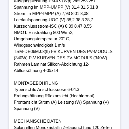
Ausgangsleistung-PMAX (Wp) 249 253 257
Spannung im MPP-UMPP (V) 31,4 31,5 31,8
Strom im MPP-IMPP (A) 7,93 8,01 8,08
Leerlaufspannung-UOC (V) 38,2 38,3 38,7
Kurzschlussstrom-ISC (A) 8,39 8,47 8,55
NMOT: Einstrahlung 800 W/m2,
Umgebungstemperatur 20° C,
Windgeschwindigkeit 1 m/s
TSM-DE06M.08(II) I-V KURVEN DES PV-MODULS
(340W) P-V KURVEN DES PV-MODULS (340W)
Rahmen Laminat Silikon-Abdichtung 12-
Abflussöffnung 4-09x14
MONTAGEBOHRUNG
Typenschild Anschlussdose 6-04.3
Erdungsöffnung Rückansicht (Hochformat)
Frontansicht Strom (A) Leistung (W) Spannung (V)
Spannung (V)
MECHANISCHE DATEN
Solarzellen Monokristallin Zellausrichtung 120 Zellen