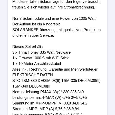
Mit dieser tollen Solaranlage für den Eigenverbrauch,
freuen Sie sich wieder auf Ihre Stromabrechnung.
Nur 3 Solarmodule und eine Power von 1005 Watt.
Der Aufbau ist ein Kinderspiel.
SOLARANKER überzeugt mit qualitativen Produkten
und einen super Service.
Dieses Set erhält :
3 x Trina Honey 335 Watt Neuware
1 x Growatt 1000 S mit WiFi Stick
1 x 10 Meter Anschlusskabel
Alles inkl. Rechnung, Garantie und Mehrwertsteuer
ELEKTRISCHE DATEN
STC TSM-330 DE06M.08(II) TSM-335 DE06M.08(II)
TSM-340 DE06M.08(II)
Nominalleistung-PMAX (Wp)* 330 335 340
Leistungstoleranz-PMAX (W) 0/+5 0/+5 0/+5
Spannung im MPP-UMPP (V) 33,8 34,0 34,2
Strom im MPP-IMPP (A) 9,76 9,85 9,94
Leerlaufspannung-UOC (V) 40,6 40,7 41,1