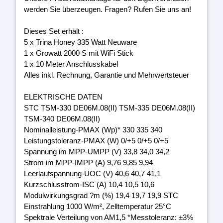
werden Sie überzeugen. Fragen? Rufen Sie uns an!
Dieses Set erhält :
5 x Trina Honey 335 Watt Neuware
1 x Growatt 2000 S mit WiFi Stick
1 x 10 Meter Anschlusskabel
Alles inkl. Rechnung, Garantie und Mehrwertsteuer
ELEKTRISCHE DATEN
STC TSM-330 DE06M.08(II) TSM-335 DE06M.08(II)
TSM-340 DE06M.08(II)
Nominalleistung-PMAX (Wp)* 330 335 340
Leistungstoleranz-PMAX (W) 0/+5 0/+5 0/+5
Spannung im MPP-UMPP (V) 33,8 34,0 34,2
Strom im MPP-IMPP (A) 9,76 9,85 9,94
Leerlaufspannung-UOC (V) 40,6 40,7 41,1
Kurzschlusstrom-ISC (A) 10,4 10,5 10,6
Modulwirkungsgrad ?m (%) 19,4 19,7 19,9 STC
Einstrahlung 1000 W/m², Zelltemperatur 25°C
Spektrale Verteilung von AM1,5 *Messtoleranz: ±3%