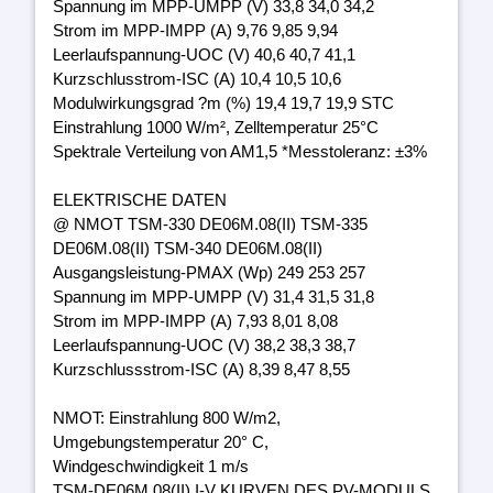
Spannung im MPP-UMPP (V) 33,8 34,0 34,2
Strom im MPP-IMPP (A) 9,76 9,85 9,94
Leerlaufspannung-UOC (V) 40,6 40,7 41,1
Kurzschlusstrom-ISC (A) 10,4 10,5 10,6
Modulwirkungsgrad ?m (%) 19,4 19,7 19,9 STC
Einstrahlung 1000 W/m², Zelltemperatur 25°C
Spektrale Verteilung von AM1,5 *Messtoleranz: ±3%
ELEKTRISCHE DATEN
@ NMOT TSM-330 DE06M.08(II) TSM-335
DE06M.08(II) TSM-340 DE06M.08(II)
Ausgangsleistung-PMAX (Wp) 249 253 257
Spannung im MPP-UMPP (V) 31,4 31,5 31,8
Strom im MPP-IMPP (A) 7,93 8,01 8,08
Leerlaufspannung-UOC (V) 38,2 38,3 38,7
Kurzschlussstrom-ISC (A) 8,39 8,47 8,55
NMOT: Einstrahlung 800 W/m2,
Umgebungstemperatur 20° C,
Windgeschwindigkeit 1 m/s
TSM-DE06M.08(II) I-V KURVEN DES PV-MODULS