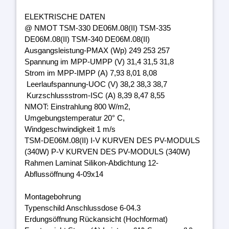
ELEKTRISCHE DATEN
@ NMOT TSM-330 DE06M.08(II) TSM-335
DE06M.08(II) TSM-340 DE06M.08(II)
Ausgangsleistung-PMAX (Wp) 249 253 257
Spannung im MPP-UMPP (V) 31,4 31,5 31,8
Strom im MPP-IMPP (A) 7,93 8,01 8,08
Leerlaufspannung-UOC (V) 38,2 38,3 38,7
Kurzschlussstrom-ISC (A) 8,39 8,47 8,55
NMOT: Einstrahlung 800 W/m2,
Umgebungstemperatur 20° C,
Windgeschwindigkeit 1 m/s
TSM-DE06M.08(II) I-V KURVEN DES PV-MODULS
(340W) P-V KURVEN DES PV-MODULS (340W)
Rahmen Laminat Silikon-Abdichtung 12-
Abflussöffnung 4-09x14
Montagebohrung
Typenschild Anschlussdose 6-04.3
Erdungsöffnung Rückansicht (Hochformat)