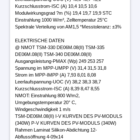
Kurzschlusstrom-ISC (A) 10,4 10,5 10,6
Modulwirkungsgrad ?m (%) 19,4 19,7 19,9 STC
Einstrahlung 1000 W/m², Zelltemperatur 25°C
Spektrale Verteilung von AM1,5 *Messtoleranz: ±3%
ELEKTRISCHE DATEN
@ NMOT TSM-330 DE06M.08(II) TSM-335
DE06M.08(II) TSM-340 DE06M.08(II)
Ausgangsleistung-PMAX (Wp) 249 253 257
Spannung im MPP-UMPP (V) 31,4 31,5 31,8
Strom im MPP-IMPP (A) 7,93 8,01 8,08
Leerlaufspannung-UOC (V) 38,2 38,3 38,7
Kurzschlussstrom-ISC (A) 8,39 8,47 8,55
NMOT: Einstrahlung 800 W/m2,
Umgebungstemperatur 20° C,
Windgeschwindigkeit 1 m/s
TSM-DE06M.08(II) I-V KURVEN DES PV-MODULS
(340W) P-V KURVEN DES PV-MODULS (340W)
Rahmen Laminat Silikon-Abdichtung 12-
Abflussöffnung 4-09x14