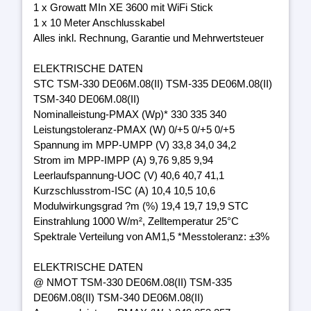
1 x Growatt MIn XE 3600 mit WiFi Stick
1 x 10 Meter Anschlusskabel
Alles inkl. Rechnung, Garantie und Mehrwertsteuer
ELEKTRISCHE DATEN
STC TSM-330 DE06M.08(II) TSM-335 DE06M.08(II)
TSM-340 DE06M.08(II)
Nominalleistung-PMAX (Wp)* 330 335 340
Leistungstoleranz-PMAX (W) 0/+5 0/+5 0/+5
Spannung im MPP-UMPP (V) 33,8 34,0 34,2
Strom im MPP-IMPP (A) 9,76 9,85 9,94
Leerlaufspannung-UOC (V) 40,6 40,7 41,1
Kurzschlusstrom-ISC (A) 10,4 10,5 10,6
Modulwirkungsgrad ?m (%) 19,4 19,7 19,9 STC
Einstrahlung 1000 W/m², Zelltemperatur 25°C
Spektrale Verteilung von AM1,5 *Messtoleranz: ±3%
ELEKTRISCHE DATEN
@ NMOT TSM-330 DE06M.08(II) TSM-335
DE06M.08(II) TSM-340 DE06M.08(II)