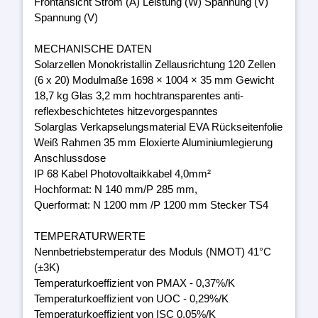
Frontansicht Strom (A) Leistung (W) Spannung (V)
Spannung (V)
MECHANISCHE DATEN
Solarzellen Monokristallin Zellausrichtung 120 Zellen
(6 x 20) Modulmaße 1698 × 1004 × 35 mm Gewicht
18,7 kg Glas 3,2 mm hochtransparentes anti-
reflexbeschichtetes hitzevorgespanntes
Solarglas Verkapselungsmaterial EVA Rückseitenfolie
Weiß Rahmen 35 mm Eloxierte Aluminiumlegierung
Anschlussdose
IP 68 Kabel Photovoltaikkabel 4,0mm²
Hochformat: N 140 mm/P 285 mm,
Querformat: N 1200 mm /P 1200 mm Stecker TS4
TEMPERATURWERTE
Nennbetriebstemperatur des Moduls (NMOT) 41°C
(±3K)
Temperaturkoeffizient von PMAX - 0,37%/K
Temperaturkoeffizient von UOC - 0,29%/K
Temperaturkoeffizient von ISC 0,05%/K