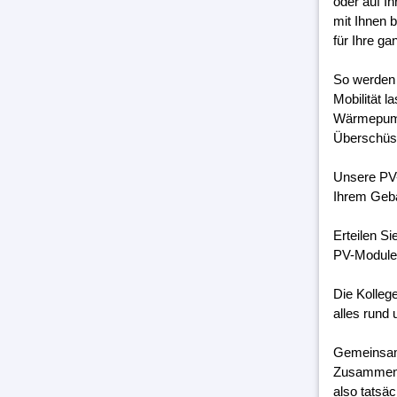
oder auf I
mit Ihnen 
für Ihre g
So werden 
Mobilität 
Wärmepumpe
Überschüss
Unsere PV-
Ihrem Geb
Erteilen S
PV-Module 
Die Kolleg
alles rund 
Gemeinsam 
Zusammenar
also tatsäc