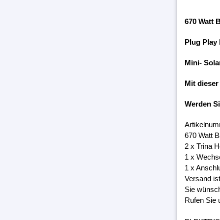
670 Watt 
Plug Play
Mini- Sola
Mit dieser
Werden S
Artikelnum
670 Watt 
2 x Trina 
1 x Wechs
1 x Anschl
Versand is
Sie wünsch
Rufen Sie 