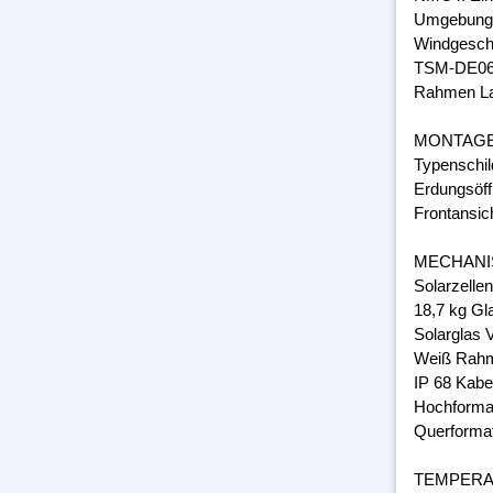
Umgebungs
Windgeschw
TSM-DE06
Rahmen Lam
MONTAG
Typenschil
Erdungsöff
Frontansic
MECHANI
Solarzelle
18,7 kg Gl
Solarglas 
Weiß Rahm
IP 68 Kabe
Hochforma
Querforma
TEMPER