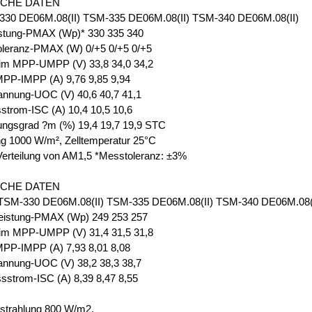
SCHE DATEN
30 DE06M.08(II) TSM-335 DE06M.08(II) TSM-340 DE06M.08(II)
istung-PMAX (Wp)* 330 335 340
oleranz-PMAX (W) 0/+5 0/+5 0/+5
im MPP-UMPP (V) 33,8 34,0 34,2
PP-IMPP (A) 9,76 9,85 9,94
annung-UOC (V) 40,6 40,7 41,1
strom-ISC (A) 10,4 10,5 10,6
ungsgrad ?m (%) 19,4 19,7 19,9 STC
ng 1000 W/m², Zelltemperatur 25°C
Verteilung von AM1,5 *Messtoleranz: ±3%
SCHE DATEN
M-330 DE06M.08(II) TSM-335 DE06M.08(II) TSM-340 DE06M.08(I
eistung-PMAX (Wp) 249 253 257
im MPP-UMPP (V) 31,4 31,5 31,8
PP-IMPP (A) 7,93 8,01 8,08
annung-UOC (V) 38,2 38,3 38,7
sstrom-ISC (A) 8,39 8,47 8,55
strahlung 800 W/m2,