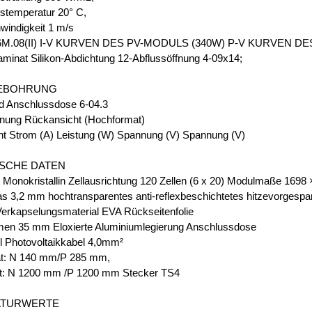
temperatur 20° C,
indigkeit 1 m/s
M.08(II) I-V KURVEN DES PV-MODULS (340W) P-V KURVEN D
inat Silikon-Abdichtung 12-Abflussöffnung 4-09x14;
EBOHRUNG
d Anschlussdose 6-04.3
nung Rückansicht (Hochformat)
ht Strom (A) Leistung (W) Spannung (V) Spannung (V)
SCHE DATEN
n Monokristallin Zellausrichtung 120 Zellen (6 x 20) Modulmaße 169
as 3,2 mm hochtransparentes anti-reflexbeschichtetes hitzevorgespa
Verkapselungsmaterial EVA Rückseitenfolie
en 35 mm Eloxierte Aluminiumlegierung Anschlussdose
l Photovoltaikkabel 4,0mm²
t: N 140 mm/P 285 mm,
t: N 1200 mm /P 1200 mm Stecker TS4
ATURWERTE