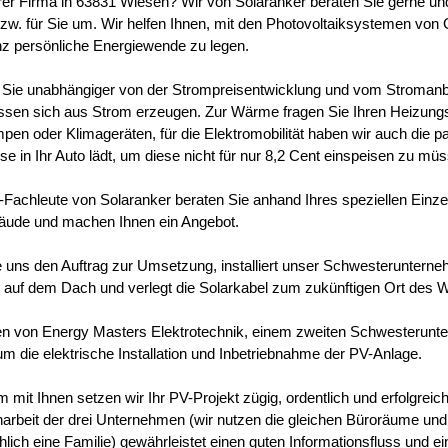
hrer Firma in 63831 Wiesen? Wir von Solaranker beraten Sie gerne un
bzw. für Sie um. Wir helfen Ihnen, mit den Photovoltaiksystemen von 
anz persönliche Energiewende zu legen.
Sie unabhängiger von der Strompreisentwicklung und vom Stroman
lassen sich aus Strom erzeugen. Zur Wärme fragen Sie Ihren Heizun
n oder Klimageräten, für die Elektromobilität haben wir auch die p
e in Ihr Auto lädt, um diese nicht für nur 8,2 Cent einspeisen zu mü
Fachleute von Solaranker beraten Sie anhand Ihres speziellen Einzel
äude und machen Ihnen ein Angebot.
ie uns den Auftrag zur Umsetzung, installiert unser Schwesteruntern
auf dem Dach und verlegt die Solarkabel zum zukünftigen Ort des W
en von Energy Masters Elektrotechnik, einem zweiten Schwesterun
um die elektrische Installation und Inbetriebnahme der PV-Anlage.
mit Ihnen setzen wir Ihr PV-Projekt zügig, ordentlich und erfolgreic
beit der drei Unternehmen (wir nutzen die gleichen Büroräume und 
hlich eine Familie) gewährleistet einen guten Informationsfluss und e