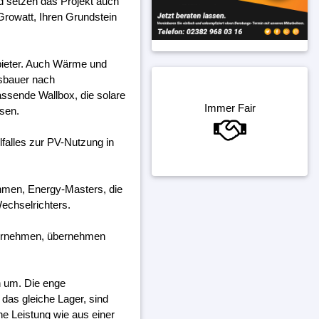
d setzen das Projekt auch
Growatt, Ihren Grundstein
bieter. Auch Wärme und
gsbauer nach
assende Wallbox, die solare
Immer Fair
ssen.
falles zur PV-Nutzung in
ehmen, Energy-Masters, die
echselrichters.
ternehmen, übernehmen
h um. Die enge
das gleiche Lager, sind
ine Leistung wie aus einer