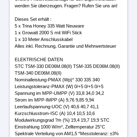
werden Sie überzeugen. Fragen? Rufen Sie uns an!
Dieses Set erhält :
5 x Trina Honey 335 Watt Neuware
1 x Growatt 2000 S mit WiFi Stick
1 x 10 Meter Anschlusskabel
Alles inkl. Rechnung, Garantie und Mehrwertsteuer
ELEKTRISCHE DATEN
STC TSM-330 DE06M.08(II) TSM-335 DE06M.08(II)
TSM-340 DE06M.08(II)
Nominalleistung-PMAX (Wp)* 330 335 340
Leistungstoleranz-PMAX (W) 0/+5 0/+5 0/+5
Spannung im MPP-UMPP (V) 33,8 34,0 34,2
Strom im MPP-IMPP (A) 9,76 9,85 9,94
Leerlaufspannung-UOC (V) 40,6 40,7 41,1
Kurzschlusstrom-ISC (A) 10,4 10,5 10,6
Modulwirkungsgrad ?m (%) 19,4 19,7 19,9 STC
Einstrahlung 1000 W/m², Zelltemperatur 25°C
Spektrale Verteilung von AM1,5 *Messtoleranz: ±3%