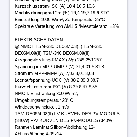
Kurzschlusstrom-ISC (A) 10,4 10,5 10,6
Modulwirkungsgrad ?m (%) 19,4 19,7 19,9 STC
Einstrahlung 1000 W/m², Zelltemperatur 25°C
Spektrale Verteilung von AM1,5 *Messtoleranz: ±3%
ELEKTRISCHE DATEN
@ NMOT TSM-330 DE06M.08(II) TSM-335
DE06M.08(II) TSM-340 DE06M.08(II)
Ausgangsleistung-PMAX (Wp) 249 253 257
Spannung im MPP-UMPP (V) 31,4 31,5 31,8
Strom im MPP-IMPP (A) 7,93 8,01 8,08
Leerlaufspannung-UOC (V) 38,2 38,3 38,7
Kurzschlussstrom-ISC (A) 8,39 8,47 8,55
NMOT: Einstrahlung 800 W/m2,
Umgebungstemperatur 20° C,
Windgeschwindigkeit 1 m/s
TSM-DE06M.08(II) I-V KURVEN DES PV-MODULS
(340W) P-V KURVEN DES PV-MODULS (340W)
Rahmen Laminat Silikon-Abdichtung 12-
Abflussöffnung 4-09x14