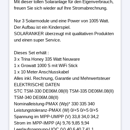
Mit dieser tollen Solaranlage für den Eigenverbrauch,
freuen Sie sich wieder auf Ihre Stromabrechnung.
Nur 3 Solarmodule und eine Power von 1005 Watt.
Der Aufbau ist ein Kinderspiel.
SOLARANKER überzeugt mit qualitativen Produkten
und einen super Service.
Dieses Set erhält :
3 x Trina Honey 335 Watt Neuware
1 x Growatt 1000 S mit WiFi Stick
1 x 10 Meter Anschlusskabel
Alles inkl. Rechnung, Garantie und Mehrwertsteuer
ELEKTRISCHE DATEN
STC TSM-330 DE06M.08(II) TSM-335 DE06M.08(II)
TSM-340 DE06M.08(II)
Nominalleistung-PMAX (Wp)* 330 335 340
Leistungstoleranz-PMAX (W) 0/+5 0/+5 0/+5
Spannung im MPP-UMPP (V) 33,8 34,0 34,2
Strom im MPP-IMPP (A) 9,76 9,85 9,94
Leerlaufspannung-UOC (V) 40,6 40,7 41,1