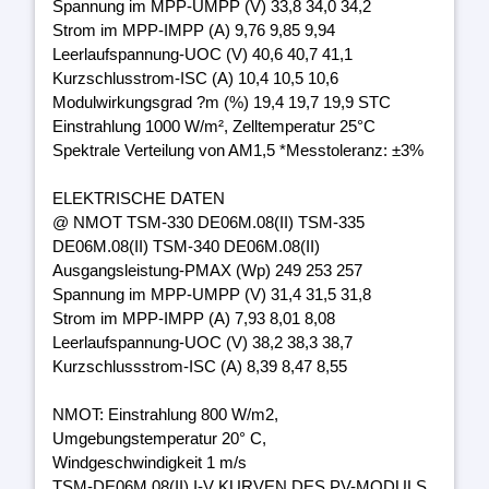
Spannung im MPP-UMPP (V) 33,8 34,0 34,2
Strom im MPP-IMPP (A) 9,76 9,85 9,94
Leerlaufspannung-UOC (V) 40,6 40,7 41,1
Kurzschlusstrom-ISC (A) 10,4 10,5 10,6
Modulwirkungsgrad ?m (%) 19,4 19,7 19,9 STC
Einstrahlung 1000 W/m², Zelltemperatur 25°C
Spektrale Verteilung von AM1,5 *Messtoleranz: ±3%
ELEKTRISCHE DATEN
@ NMOT TSM-330 DE06M.08(II) TSM-335
DE06M.08(II) TSM-340 DE06M.08(II)
Ausgangsleistung-PMAX (Wp) 249 253 257
Spannung im MPP-UMPP (V) 31,4 31,5 31,8
Strom im MPP-IMPP (A) 7,93 8,01 8,08
Leerlaufspannung-UOC (V) 38,2 38,3 38,7
Kurzschlussstrom-ISC (A) 8,39 8,47 8,55
NMOT: Einstrahlung 800 W/m2,
Umgebungstemperatur 20° C,
Windgeschwindigkeit 1 m/s
TSM-DE06M.08(II) I-V KURVEN DES PV-MODULS