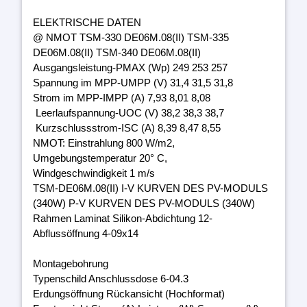
ELEKTRISCHE DATEN
@ NMOT TSM-330 DE06M.08(II) TSM-335
DE06M.08(II) TSM-340 DE06M.08(II)
Ausgangsleistung-PMAX (Wp) 249 253 257
Spannung im MPP-UMPP (V) 31,4 31,5 31,8
Strom im MPP-IMPP (A) 7,93 8,01 8,08
Leerlaufspannung-UOC (V) 38,2 38,3 38,7
Kurzschlussstrom-ISC (A) 8,39 8,47 8,55
NMOT: Einstrahlung 800 W/m2,
Umgebungstemperatur 20° C,
Windgeschwindigkeit 1 m/s
TSM-DE06M.08(II) I-V KURVEN DES PV-MODULS
(340W) P-V KURVEN DES PV-MODULS (340W)
Rahmen Laminat Silikon-Abdichtung 12-
Abflussöffnung 4-09x14
Montagebohrung
Typenschild Anschlussdose 6-04.3
Erdungsöffnung Rückansicht (Hochformat)