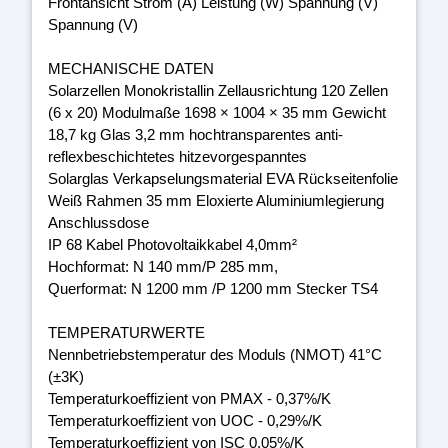
Frontansicht Strom (A) Leistung (W) Spannung (V)
Spannung (V)
MECHANISCHE DATEN
Solarzellen Monokristallin Zellausrichtung 120 Zellen
(6 x 20) Modulmaße 1698 × 1004 × 35 mm Gewicht
18,7 kg Glas 3,2 mm hochtransparentes anti-
reflexbeschichtetes hitzevorgespanntes
Solarglas Verkapselungsmaterial EVA Rückseitenfolie
Weiß Rahmen 35 mm Eloxierte Aluminiumlegierung
Anschlussdose
IP 68 Kabel Photovoltaikkabel 4,0mm²
Hochformat: N 140 mm/P 285 mm,
Querformat: N 1200 mm /P 1200 mm Stecker TS4
TEMPERATURWERTE
Nennbetriebstemperatur des Moduls (NMOT) 41°C
(±3K)
Temperaturkoeffizient von PMAX - 0,37%/K
Temperaturkoeffizient von UOC - 0,29%/K
Temperaturkoeffizient von ISC 0,05%/K