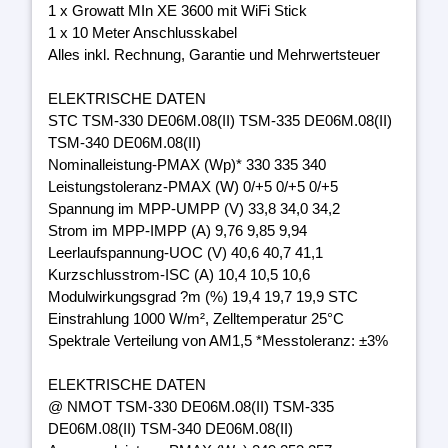
1 x Growatt MIn XE 3600 mit WiFi Stick
1 x 10 Meter Anschlusskabel
Alles inkl. Rechnung, Garantie und Mehrwertsteuer
ELEKTRISCHE DATEN
STC TSM-330 DE06M.08(II) TSM-335 DE06M.08(II)
TSM-340 DE06M.08(II)
Nominalleistung-PMAX (Wp)* 330 335 340
Leistungstoleranz-PMAX (W) 0/+5 0/+5 0/+5
Spannung im MPP-UMPP (V) 33,8 34,0 34,2
Strom im MPP-IMPP (A) 9,76 9,85 9,94
Leerlaufspannung-UOC (V) 40,6 40,7 41,1
Kurzschlusstrom-ISC (A) 10,4 10,5 10,6
Modulwirkungsgrad ?m (%) 19,4 19,7 19,9 STC
Einstrahlung 1000 W/m², Zelltemperatur 25°C
Spektrale Verteilung von AM1,5 *Messtoleranz: ±3%
ELEKTRISCHE DATEN
@ NMOT TSM-330 DE06M.08(II) TSM-335
DE06M.08(II) TSM-340 DE06M.08(II)