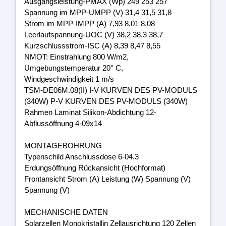
Ausgangsleistung-PMAX (Wp) 249 253 257
Spannung im MPP-UMPP (V) 31,4 31,5 31,8
Strom im MPP-IMPP (A) 7,93 8,01 8,08
Leerlaufspannung-UOC (V) 38,2 38,3 38,7
Kurzschlussstrom-ISC (A) 8,39 8,47 8,55
NMOT: Einstrahlung 800 W/m2,
Umgebungstemperatur 20° C,
Windgeschwindigkeit 1 m/s
TSM-DE06M.08(II) I-V KURVEN DES PV-MODULS
(340W) P-V KURVEN DES PV-MODULS (340W)
Rahmen Laminat Silikon-Abdichtung 12-
Abflussöffnung 4-09x14
MONTAGEBOHRUNG
Typenschild Anschlussdose 6-04.3
Erdungsöffnung Rückansicht (Hochformat)
Frontansicht Strom (A) Leistung (W) Spannung (V)
Spannung (V)
MECHANISCHE DATEN
Solarzellen Monokristallin Zellausrichtung 120 Zellen