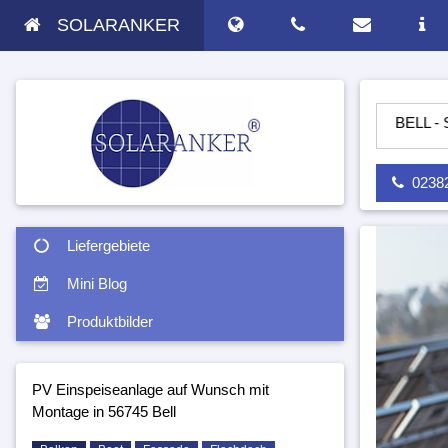
SOLARANKER
NLAGE AUF WUNSCH MIT MONTAGE IN 56745 BELL - SOLARAN
02382 
Liefergebiete
Mini Blog
Produktbilder
PV Einspeiseanlage auf Wunsch mit
Montage in 56745 Bell