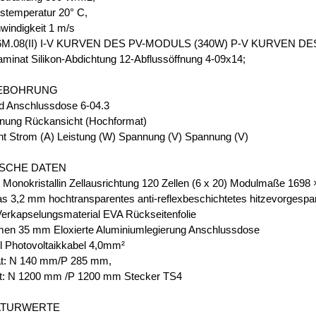
temperatur 20° C,
indigkeit 1 m/s
M.08(II) I-V KURVEN DES PV-MODULS (340W) P-V KURVEN D
inat Silikon-Abdichtung 12-Abflussöffnung 4-09x14;
EBOHRUNG
d Anschlussdose 6-04.3
nung Rückansicht (Hochformat)
ht Strom (A) Leistung (W) Spannung (V) Spannung (V)
SCHE DATEN
n Monokristallin Zellausrichtung 120 Zellen (6 x 20) Modulmaße 169
as 3,2 mm hochtransparentes anti-reflexbeschichtetes hitzevorgespa
Verkapselungsmaterial EVA Rückseitenfolie
en 35 mm Eloxierte Aluminiumlegierung Anschlussdose
l Photovoltaikkabel 4,0mm²
t: N 140 mm/P 285 mm,
t: N 1200 mm /P 1200 mm Stecker TS4
ATURWERTE