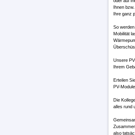
oder auf I
Ihnen bzw.
Ihre ganz 
So werden 
Mobilität 
Wärmepumpe
Überschüss
Unsere PV-
Ihrem Geb
Erteilen S
PV-Module 
Die Kolleg
alles rund 
Gemeinsam 
Zusammenar
also tatsäc