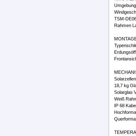
Umgebungs
Windgeschw
TSM-DE06
Rahmen Lam
MONTAG
Typenschil
Erdungsöff
Frontansic
MECHANI
Solarzelle
18,7 kg Gl
Solarglas 
Weiß Rahm
IP 68 Kabe
Hochforma
Querforma
TEMPER