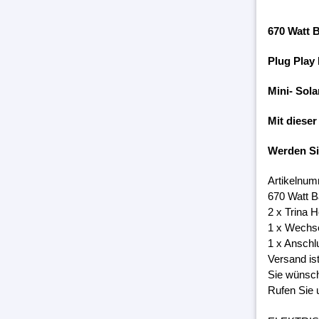
670 Watt 
Plug Play
Mini- Sola
Mit dieser
Werden S
Artikelnum
670 Watt B
2 x Trina 
1 x Wechs
1 x Anschl
Versand is
Sie wünsch
Rufen Sie 