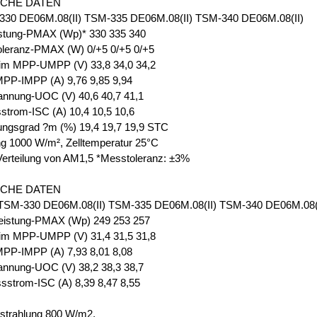
SCHE DATEN
30 DE06M.08(II) TSM-335 DE06M.08(II) TSM-340 DE06M.08(II)
istung-PMAX (Wp)* 330 335 340
oleranz-PMAX (W) 0/+5 0/+5 0/+5
im MPP-UMPP (V) 33,8 34,0 34,2
PP-IMPP (A) 9,76 9,85 9,94
annung-UOC (V) 40,6 40,7 41,1
strom-ISC (A) 10,4 10,5 10,6
ungsgrad ?m (%) 19,4 19,7 19,9 STC
ng 1000 W/m², Zelltemperatur 25°C
Verteilung von AM1,5 *Messtoleranz: ±3%
SCHE DATEN
M-330 DE06M.08(II) TSM-335 DE06M.08(II) TSM-340 DE06M.08(I
eistung-PMAX (Wp) 249 253 257
im MPP-UMPP (V) 31,4 31,5 31,8
PP-IMPP (A) 7,93 8,01 8,08
annung-UOC (V) 38,2 38,3 38,7
sstrom-ISC (A) 8,39 8,47 8,55
strahlung 800 W/m2,