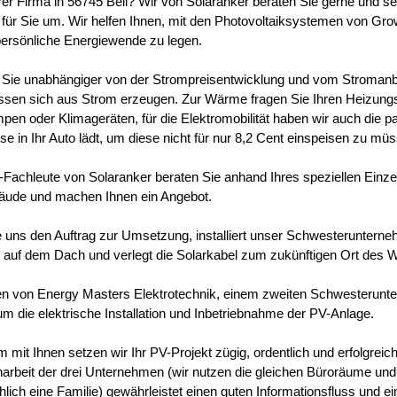
hrer Firma in 56745 Bell? Wir von Solaranker beraten Sie gerne und s
 für Sie um. Wir helfen Ihnen, mit den Photovoltaiksystemen von Grow
persönliche Energiewende zu legen.
Sie unabhängiger von der Strompreisentwicklung und vom Stroman
lassen sich aus Strom erzeugen. Zur Wärme fragen Sie Ihren Heizun
n oder Klimageräten, für die Elektromobilität haben wir auch die p
e in Ihr Auto lädt, um diese nicht für nur 8,2 Cent einspeisen zu mü
Fachleute von Solaranker beraten Sie anhand Ihres speziellen Einzel
äude und machen Ihnen ein Angebot.
ie uns den Auftrag zur Umsetzung, installiert unser Schwesteruntern
auf dem Dach und verlegt die Solarkabel zum zukünftigen Ort des W
en von Energy Masters Elektrotechnik, einem zweiten Schwesterun
um die elektrische Installation und Inbetriebnahme der PV-Anlage.
mit Ihnen setzen wir Ihr PV-Projekt zügig, ordentlich und erfolgreic
beit der drei Unternehmen (wir nutzen die gleichen Büroräume und 
hlich eine Familie) gewährleistet einen guten Informationsfluss und e