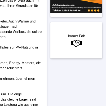
etzen das Projekt auch mit
att, Ihren Grundstein für
bieter. Auch Wärme und
gsbauer nach
assende Wallbox, die solare
Immer Fair
ssen.
falles zur PV-Nutzung in
ehmen, Energy-Masters, die
echselrichters.
ternehmen, übernehmen
h um. Die enge
das gleiche Lager, sind
ine Leistung wie aus einer