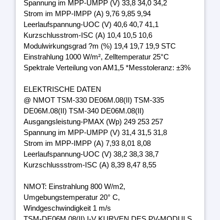
Spannung im MPP-UMPP (V) 33,8 34,0 34,2
Strom im MPP-IMPP (A) 9,76 9,85 9,94
Leerlaufspannung-UOC (V) 40,6 40,7 41,1
Kurzschlusstrom-ISC (A) 10,4 10,5 10,6
Modulwirkungsgrad ?m (%) 19,4 19,7 19,9 STC
Einstrahlung 1000 W/m², Zelltemperatur 25°C
Spektrale Verteilung von AM1,5 *Messtoleranz: ±3%
ELEKTRISCHE DATEN
@ NMOT TSM-330 DE06M.08(II) TSM-335
DE06M.08(II) TSM-340 DE06M.08(II)
Ausgangsleistung-PMAX (Wp) 249 253 257
Spannung im MPP-UMPP (V) 31,4 31,5 31,8
Strom im MPP-IMPP (A) 7,93 8,01 8,08
Leerlaufspannung-UOC (V) 38,2 38,3 38,7
Kurzschlussstrom-ISC (A) 8,39 8,47 8,55
NMOT: Einstrahlung 800 W/m2,
Umgebungstemperatur 20° C,
Windgeschwindigkeit 1 m/s
TSM-DE06M.08(II) I-V KURVEN DES PV-MODULS