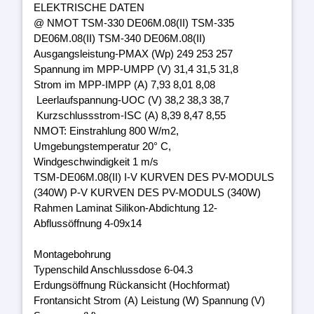
ELEKTRISCHE DATEN
@ NMOT TSM-330 DE06M.08(II) TSM-335
DE06M.08(II) TSM-340 DE06M.08(II)
Ausgangsleistung-PMAX (Wp) 249 253 257
Spannung im MPP-UMPP (V) 31,4 31,5 31,8
Strom im MPP-IMPP (A) 7,93 8,01 8,08
Leerlaufspannung-UOC (V) 38,2 38,3 38,7
Kurzschlussstrom-ISC (A) 8,39 8,47 8,55
NMOT: Einstrahlung 800 W/m2,
Umgebungstemperatur 20° C,
Windgeschwindigkeit 1 m/s
TSM-DE06M.08(II) I-V KURVEN DES PV-MODULS
(340W) P-V KURVEN DES PV-MODULS (340W)
Rahmen Laminat Silikon-Abdichtung 12-
Abflussöffnung 4-09x14
Montagebohrung
Typenschild Anschlussdose 6-04.3
Erdungsöffnung Rückansicht (Hochformat)
Frontansicht Strom (A) Leistung (W) Spannung (V)