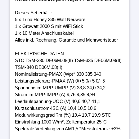
Dieses Set erhält :
5 x Trina Honey 335 Watt Neuware
1 x Growatt 2000 S mit WiFi Stick
1 x 10 Meter Anschlusskabel
Alles inkl. Rechnung, Garantie und Mehrwertsteuer
ELEKTRISCHE DATEN
STC TSM-330 DE06M.08(II) TSM-335 DE06M.08(II)
TSM-340 DE06M.08(II)
Nominalleistung-PMAX (Wp)* 330 335 340
Leistungstoleranz-PMAX (W) 0/+5 0/+5 0/+5
Spannung im MPP-UMPP (V) 33,8 34,0 34,2
Strom im MPP-IMPP (A) 9,76 9,85 9,94
Leerlaufspannung-UOC (V) 40,6 40,7 41,1
Kurzschlusstrom-ISC (A) 10,4 10,5 10,6
Modulwirkungsgrad ?m (%) 19,4 19,7 19,9 STC
Einstrahlung 1000 W/m², Zelltemperatur 25°C
Spektrale Verteilung von AM1,5 *Messtoleranz: ±3%