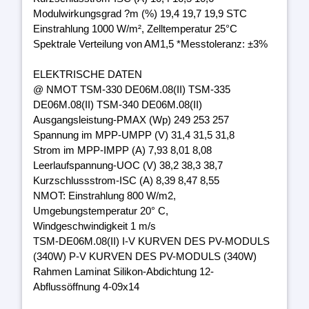
Modulwirkungsgrad ?m (%) 19,4 19,7 19,9 STC
Einstrahlung 1000 W/m², Zelltemperatur 25°C
Spektrale Verteilung von AM1,5 *Messtoleranz: ±3%
ELEKTRISCHE DATEN
@ NMOT TSM-330 DE06M.08(II) TSM-335
DE06M.08(II) TSM-340 DE06M.08(II)
Ausgangsleistung-PMAX (Wp) 249 253 257
Spannung im MPP-UMPP (V) 31,4 31,5 31,8
Strom im MPP-IMPP (A) 7,93 8,01 8,08
Leerlaufspannung-UOC (V) 38,2 38,3 38,7
Kurzschlussstrom-ISC (A) 8,39 8,47 8,55
NMOT: Einstrahlung 800 W/m2,
Umgebungstemperatur 20° C,
Windgeschwindigkeit 1 m/s
TSM-DE06M.08(II) I-V KURVEN DES PV-MODULS
(340W) P-V KURVEN DES PV-MODULS (340W)
Rahmen Laminat Silikon-Abdichtung 12-
Abflussöffnung 4-09x14