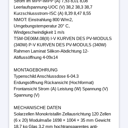
Strom im MPP-IMPP (A) 7,93 8,01 8,08
Leerlaufspannung-UOC (V) 38,2 38,3 38,7
Kurzschlussstrom-ISC (A) 8,39 8,47 8,55
NMOT: Einstrahlung 800 W/m2,
Umgebungstemperatur 20° C,
Windgeschwindigkeit 1 m/s
TSM-DE06M.08(II) I-V KURVEN DES PV-MODULS
(340W) P-V KURVEN DES PV-MODULS (340W)
Rahmen Laminat Silikon-Abdichtung 12-
Abflussöffnung 4-09x14
MONTAGEBOHRUNG
Typenschild Anschlussdose 6-04.3
Erdungsöffnung Rückansicht (Hochformat)
Frontansicht Strom (A) Leistung (W) Spannung (V)
Spannung (V)
MECHANISCHE DATEN
Solarzellen Monokristallin Zellausrichtung 120 Zellen
(6 x 20) Modulmaße 1698 × 1004 × 35 mm Gewicht
18,7 kg Glas 3,2 mm hochtransparentes anti-