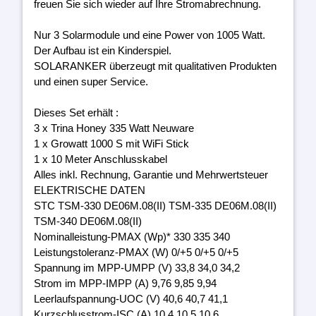
freuen Sie sich wieder auf Ihre Stromabrechnung.
Nur 3 Solarmodule und eine Power von 1005 Watt.
Der Aufbau ist ein Kinderspiel.
SOLARANKER überzeugt mit qualitativen Produkten
und einen super Service.
Dieses Set erhält :
3 x Trina Honey 335 Watt Neuware
1 x Growatt 1000 S mit WiFi Stick
1 x 10 Meter Anschlusskabel
Alles inkl. Rechnung, Garantie und Mehrwertsteuer
ELEKTRISCHE DATEN
STC TSM-330 DE06M.08(II) TSM-335 DE06M.08(II)
TSM-340 DE06M.08(II)
Nominalleistung-PMAX (Wp)* 330 335 340
Leistungstoleranz-PMAX (W) 0/+5 0/+5 0/+5
Spannung im MPP-UMPP (V) 33,8 34,0 34,2
Strom im MPP-IMPP (A) 9,76 9,85 9,94
Leerlaufspannung-UOC (V) 40,6 40,7 41,1
Kurzschlusstrom-ISC (A) 10,4 10,5 10,6