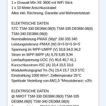
1 x Growatt MIn XE 3600 mit WiFi Stick
1 x 10 Meter Anschlusskabel
Alles inkl. Rechnung, Garantie und Mehrwertsteuer
ELEKTRISCHE DATEN
STC TSM-330 DE06M.08(II) TSM-335 DE06M.08(II)
TSM-340 DE06M.08(II)
Nominalleistung-PMAX (Wp)* 330 335 340
Leistungstoleranz-PMAX (W) 0/+5 0/+5 0/+5
Spannung im MPP-UMPP (V) 33,8 34,0 34,2
Strom im MPP-IMPP (A) 9,76 9,85 9,94
Leerlaufspannung-UOC (V) 40,6 40,7 41,1
Kurzschlusstrom-ISC (A) 10,4 10,5 10,6
Modulwirkungsgrad ?m (%) 19,4 19,7 19,9 STC
Einstrahlung 1000 W/m², Zelltemperatur 25°C
Spektrale Verteilung von AM1,5 *Messtoleranz: ±3%
ELEKTRISCHE DATEN
@ NMOT TSM-330 DE06M.08(II) TSM-335
DE06M.08(II) TSM-340 DE06M.08(II)