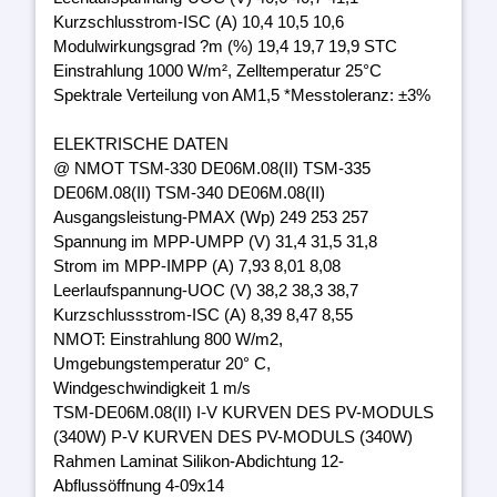
Kurzschlusstrom-ISC (A) 10,4 10,5 10,6
Modulwirkungsgrad ?m (%) 19,4 19,7 19,9 STC
Einstrahlung 1000 W/m², Zelltemperatur 25°C
Spektrale Verteilung von AM1,5 *Messtoleranz: ±3%
ELEKTRISCHE DATEN
@ NMOT TSM-330 DE06M.08(II) TSM-335
DE06M.08(II) TSM-340 DE06M.08(II)
Ausgangsleistung-PMAX (Wp) 249 253 257
Spannung im MPP-UMPP (V) 31,4 31,5 31,8
Strom im MPP-IMPP (A) 7,93 8,01 8,08
Leerlaufspannung-UOC (V) 38,2 38,3 38,7
Kurzschlussstrom-ISC (A) 8,39 8,47 8,55
NMOT: Einstrahlung 800 W/m2,
Umgebungstemperatur 20° C,
Windgeschwindigkeit 1 m/s
TSM-DE06M.08(II) I-V KURVEN DES PV-MODULS
(340W) P-V KURVEN DES PV-MODULS (340W)
Rahmen Laminat Silikon-Abdichtung 12-
Abflussöffnung 4-09x14