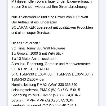
Mit dieser tollen Solaranlage für den Eigenverbrauch,
freuen Sie sich wieder auf Ihre Stromabrechnung.
Nur 3 Solarmodule und eine Power von 1005 Watt.
Der Aufbau ist ein Kinderspiel.
SOLARANKER überzeugt mit qualitativen Produkten
und einen super Service.
Dieses Set erhält :
3 x Trina Honey 335 Watt Neuware
1 x Growatt 1000 S mit WiFi Stick
1 x 10 Meter Anschlusskabel
Alles inkl. Rechnung, Garantie und Mehrwertsteuer
ELEKTRISCHE DATEN
STC TSM-330 DE06M.08(II) TSM-335 DE06M.08(II)
TSM-340 DE06M.08(II)
Nominalleistung-PMAX (Wp)* 330 335 340
Leistungstoleranz-PMAX (W) 0/+5 0/+5 0/+5
Spannung im MPP-UMPP (V) 33,8 34,0 34,2
Strom im MPP-IMPP (A) 9,76 9,85 9,94
Leerlaufspannung-UOC (V) 40,6 40,7 41,1