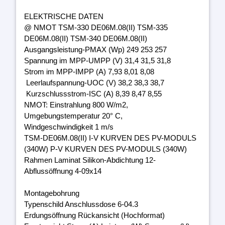
ELEKTRISCHE DATEN
@ NMOT TSM-330 DE06M.08(II) TSM-335
DE06M.08(II) TSM-340 DE06M.08(II)
Ausgangsleistung-PMAX (Wp) 249 253 257
Spannung im MPP-UMPP (V) 31,4 31,5 31,8
Strom im MPP-IMPP (A) 7,93 8,01 8,08
Leerlaufspannung-UOC (V) 38,2 38,3 38,7
Kurzschlussstrom-ISC (A) 8,39 8,47 8,55
NMOT: Einstrahlung 800 W/m2,
Umgebungstemperatur 20° C,
Windgeschwindigkeit 1 m/s
TSM-DE06M.08(II) I-V KURVEN DES PV-MODULS
(340W) P-V KURVEN DES PV-MODULS (340W)
Rahmen Laminat Silikon-Abdichtung 12-
Abflussöffnung 4-09x14
Montagebohrung
Typenschild Anschlussdose 6-04.3
Erdungsöffnung Rückansicht (Hochformat)