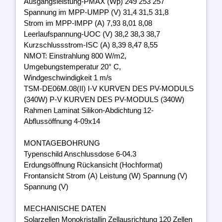
Ausgangsleistung-PMAX (Wp) 249 253 257
Spannung im MPP-UMPP (V) 31,4 31,5 31,8
Strom im MPP-IMPP (A) 7,93 8,01 8,08
Leerlaufspannung-UOC (V) 38,2 38,3 38,7
Kurzschlussstrom-ISC (A) 8,39 8,47 8,55
NMOT: Einstrahlung 800 W/m2,
Umgebungstemperatur 20° C,
Windgeschwindigkeit 1 m/s
TSM-DE06M.08(II) I-V KURVEN DES PV-MODULS
(340W) P-V KURVEN DES PV-MODULS (340W)
Rahmen Laminat Silikon-Abdichtung 12-
Abflussöffnung 4-09x14
MONTAGEBOHRUNG
Typenschild Anschlussdose 6-04.3
Erdungsöffnung Rückansicht (Hochformat)
Frontansicht Strom (A) Leistung (W) Spannung (V)
Spannung (V)
MECHANISCHE DATEN
Solarzellen Monokristallin Zellausrichtung 120 Zellen