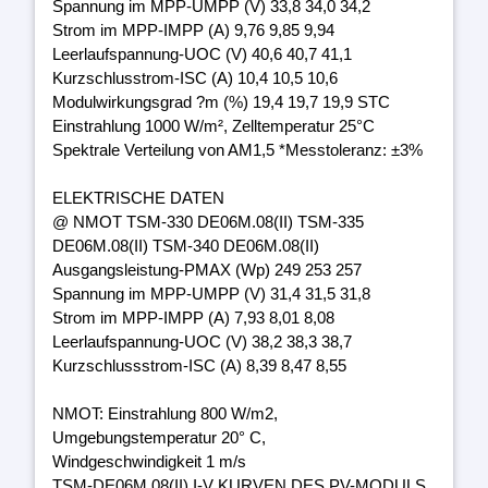
Spannung im MPP-UMPP (V) 33,8 34,0 34,2
Strom im MPP-IMPP (A) 9,76 9,85 9,94
Leerlaufspannung-UOC (V) 40,6 40,7 41,1
Kurzschlusstrom-ISC (A) 10,4 10,5 10,6
Modulwirkungsgrad ?m (%) 19,4 19,7 19,9 STC
Einstrahlung 1000 W/m², Zelltemperatur 25°C
Spektrale Verteilung von AM1,5 *Messtoleranz: ±3%
ELEKTRISCHE DATEN
@ NMOT TSM-330 DE06M.08(II) TSM-335
DE06M.08(II) TSM-340 DE06M.08(II)
Ausgangsleistung-PMAX (Wp) 249 253 257
Spannung im MPP-UMPP (V) 31,4 31,5 31,8
Strom im MPP-IMPP (A) 7,93 8,01 8,08
Leerlaufspannung-UOC (V) 38,2 38,3 38,7
Kurzschlussstrom-ISC (A) 8,39 8,47 8,55
NMOT: Einstrahlung 800 W/m2,
Umgebungstemperatur 20° C,
Windgeschwindigkeit 1 m/s
TSM-DE06M.08(II) I-V KURVEN DES PV-MODULS