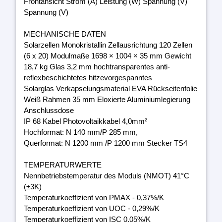
Frontansicht Strom (A) Leistung (W) Spannung (V)
Spannung (V)
MECHANISCHE DATEN
Solarzellen Monokristallin Zellausrichtung 120 Zellen
(6 x 20) Modulmaße 1698 × 1004 × 35 mm Gewicht
18,7 kg Glas 3,2 mm hochtransparentes anti-
reflexbeschichtetes hitzevorgespanntes
Solarglas Verkapselungsmaterial EVA Rückseitenfolie
Weiß Rahmen 35 mm Eloxierte Aluminiumlegierung
Anschlussdose
IP 68 Kabel Photovoltaikkabel 4,0mm²
Hochformat: N 140 mm/P 285 mm,
Querformat: N 1200 mm /P 1200 mm Stecker TS4
TEMPERATURWERTE
Nennbetriebstemperatur des Moduls (NMOT) 41°C
(±3K)
Temperaturkoeffizient von PMAX - 0,37%/K
Temperaturkoeffizient von UOC - 0,29%/K
Temperaturkoeffizient von ISC 0,05%/K