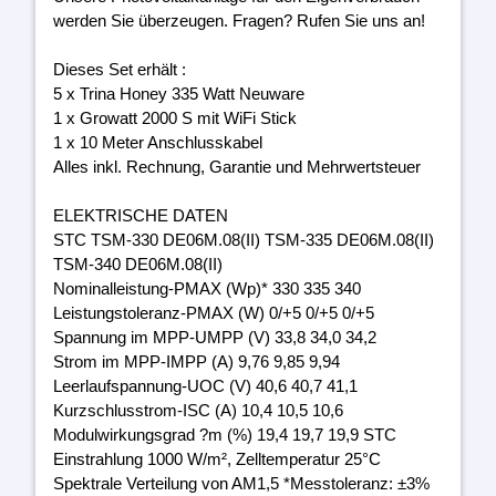
werden Sie überzeugen. Fragen? Rufen Sie uns an!
Dieses Set erhält :
5 x Trina Honey 335 Watt Neuware
1 x Growatt 2000 S mit WiFi Stick
1 x 10 Meter Anschlusskabel
Alles inkl. Rechnung, Garantie und Mehrwertsteuer
ELEKTRISCHE DATEN
STC TSM-330 DE06M.08(II) TSM-335 DE06M.08(II)
TSM-340 DE06M.08(II)
Nominalleistung-PMAX (Wp)* 330 335 340
Leistungstoleranz-PMAX (W) 0/+5 0/+5 0/+5
Spannung im MPP-UMPP (V) 33,8 34,0 34,2
Strom im MPP-IMPP (A) 9,76 9,85 9,94
Leerlaufspannung-UOC (V) 40,6 40,7 41,1
Kurzschlusstrom-ISC (A) 10,4 10,5 10,6
Modulwirkungsgrad ?m (%) 19,4 19,7 19,9 STC
Einstrahlung 1000 W/m², Zelltemperatur 25°C
Spektrale Verteilung von AM1,5 *Messtoleranz: ±3%