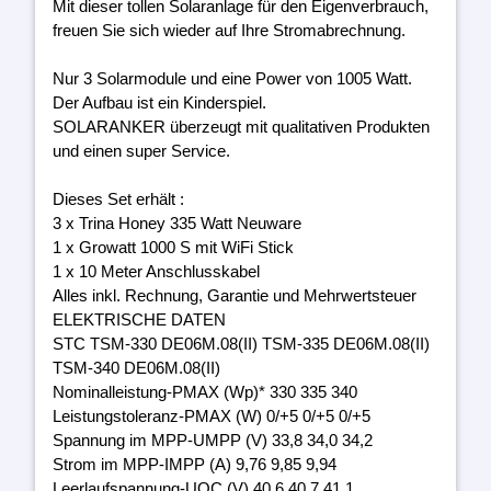
Mit dieser tollen Solaranlage für den Eigenverbrauch,
freuen Sie sich wieder auf Ihre Stromabrechnung.
Nur 3 Solarmodule und eine Power von 1005 Watt.
Der Aufbau ist ein Kinderspiel.
SOLARANKER überzeugt mit qualitativen Produkten
und einen super Service.
Dieses Set erhält :
3 x Trina Honey 335 Watt Neuware
1 x Growatt 1000 S mit WiFi Stick
1 x 10 Meter Anschlusskabel
Alles inkl. Rechnung, Garantie und Mehrwertsteuer
ELEKTRISCHE DATEN
STC TSM-330 DE06M.08(II) TSM-335 DE06M.08(II)
TSM-340 DE06M.08(II)
Nominalleistung-PMAX (Wp)* 330 335 340
Leistungstoleranz-PMAX (W) 0/+5 0/+5 0/+5
Spannung im MPP-UMPP (V) 33,8 34,0 34,2
Strom im MPP-IMPP (A) 9,76 9,85 9,94
Leerlaufspannung-UOC (V) 40,6 40,7 41,1