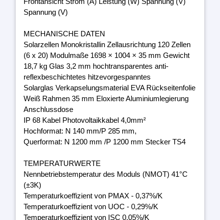
Frontansicht Strom (A) Leistung (W) Spannung (V)
Spannung (V)
MECHANISCHE DATEN
Solarzellen Monokristallin Zellausrichtung 120 Zellen
(6 x 20) Modulmaße 1698 × 1004 × 35 mm Gewicht
18,7 kg Glas 3,2 mm hochtransparentes anti-
reflexbeschichtetes hitzevorgespanntes
Solarglas Verkapselungsmaterial EVA Rückseitenfolie
Weiß Rahmen 35 mm Eloxierte Aluminiumlegierung
Anschlussdose
IP 68 Kabel Photovoltaikkabel 4,0mm²
Hochformat: N 140 mm/P 285 mm,
Querformat: N 1200 mm /P 1200 mm Stecker TS4
TEMPERATURWERTE
Nennbetriebstemperatur des Moduls (NMOT) 41°C
(±3K)
Temperaturkoeffizient von PMAX - 0,37%/K
Temperaturkoeffizient von UOC - 0,29%/K
Temperaturkoeffizient von ISC 0,05%/K