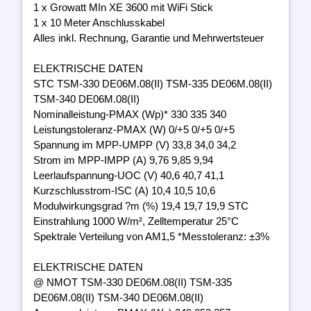
1 x Growatt MIn XE 3600 mit WiFi Stick
1 x 10 Meter Anschlusskabel
Alles inkl. Rechnung, Garantie und Mehrwertsteuer
ELEKTRISCHE DATEN
STC TSM-330 DE06M.08(II) TSM-335 DE06M.08(II)
TSM-340 DE06M.08(II)
Nominalleistung-PMAX (Wp)* 330 335 340
Leistungstoleranz-PMAX (W) 0/+5 0/+5 0/+5
Spannung im MPP-UMPP (V) 33,8 34,0 34,2
Strom im MPP-IMPP (A) 9,76 9,85 9,94
Leerlaufspannung-UOC (V) 40,6 40,7 41,1
Kurzschlusstrom-ISC (A) 10,4 10,5 10,6
Modulwirkungsgrad ?m (%) 19,4 19,7 19,9 STC
Einstrahlung 1000 W/m², Zelltemperatur 25°C
Spektrale Verteilung von AM1,5 *Messtoleranz: ±3%
ELEKTRISCHE DATEN
@ NMOT TSM-330 DE06M.08(II) TSM-335
DE06M.08(II) TSM-340 DE06M.08(II)