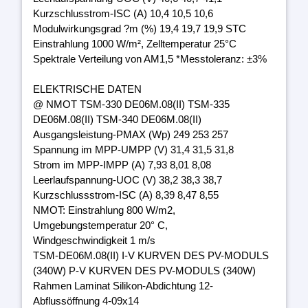
Kurzschlusstrom-ISC (A) 10,4 10,5 10,6
Modulwirkungsgrad ?m (%) 19,4 19,7 19,9 STC
Einstrahlung 1000 W/m², Zelltemperatur 25°C
Spektrale Verteilung von AM1,5 *Messtoleranz: ±3%
ELEKTRISCHE DATEN
@ NMOT TSM-330 DE06M.08(II) TSM-335
DE06M.08(II) TSM-340 DE06M.08(II)
Ausgangsleistung-PMAX (Wp) 249 253 257
Spannung im MPP-UMPP (V) 31,4 31,5 31,8
Strom im MPP-IMPP (A) 7,93 8,01 8,08
Leerlaufspannung-UOC (V) 38,2 38,3 38,7
Kurzschlussstrom-ISC (A) 8,39 8,47 8,55
NMOT: Einstrahlung 800 W/m2,
Umgebungstemperatur 20° C,
Windgeschwindigkeit 1 m/s
TSM-DE06M.08(II) I-V KURVEN DES PV-MODULS
(340W) P-V KURVEN DES PV-MODULS (340W)
Rahmen Laminat Silikon-Abdichtung 12-
Abflussöffnung 4-09x14