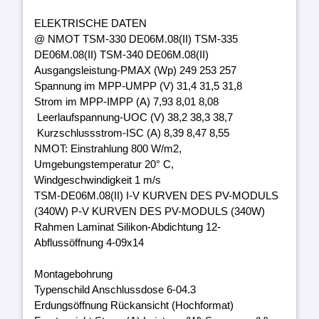
ELEKTRISCHE DATEN
@ NMOT TSM-330 DE06M.08(II) TSM-335
DE06M.08(II) TSM-340 DE06M.08(II)
Ausgangsleistung-PMAX (Wp) 249 253 257
Spannung im MPP-UMPP (V) 31,4 31,5 31,8
Strom im MPP-IMPP (A) 7,93 8,01 8,08
Leerlaufspannung-UOC (V) 38,2 38,3 38,7
Kurzschlussstrom-ISC (A) 8,39 8,47 8,55
NMOT: Einstrahlung 800 W/m2,
Umgebungstemperatur 20° C,
Windgeschwindigkeit 1 m/s
TSM-DE06M.08(II) I-V KURVEN DES PV-MODULS
(340W) P-V KURVEN DES PV-MODULS (340W)
Rahmen Laminat Silikon-Abdichtung 12-
Abflussöffnung 4-09x14
Montagebohrung
Typenschild Anschlussdose 6-04.3
Erdungsöffnung Rückansicht (Hochformat)