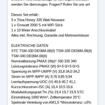
werden Sie überzeugen. Fragen? Rufen Sie uns an!
Dieses Set erhält :
5 x Trina Honey 335 Watt Neuware
1 x Growatt 2000 S mit WiFi Stick
1 x 10 Meter Anschlusskabel
Alles inkl. Rechnung, Garantie und Mehrwertsteuer
ELEKTRISCHE DATEN
STC TSM-330 DE06M.08(II) TSM-335 DE06M.08(II)
TSM-340 DE06M.08(II)
Nominalleistung-PMAX (Wp)* 330 335 340
Leistungstoleranz-PMAX (W) 0/+5 0/+5 0/+5
Spannung im MPP-UMPP (V) 33,8 34,0 34,2
Strom im MPP-IMPP (A) 9,76 9,85 9,94
Leerlaufspannung-UOC (V) 40,6 40,7 41,1
Kurzschlusstrom-ISC (A) 10,4 10,5 10,6
Modulwirkungsgrad ?m (%) 19,4 19,7 19,9 STC
Einstrahlung 1000 W/m², Zelltemperatur 25°C
Spektrale Verteilung von AM1,5 *Messtoleranz: ±3%