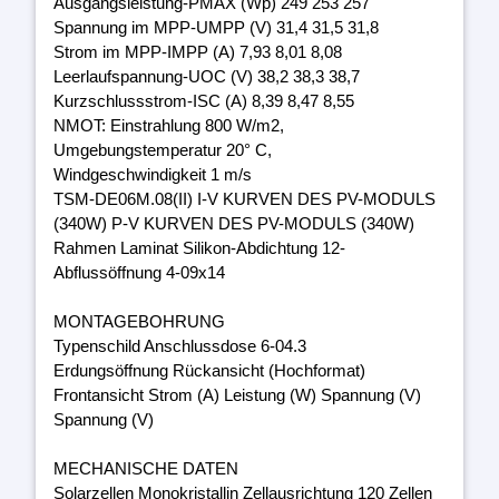
Ausgangsleistung-PMAX (Wp) 249 253 257
Spannung im MPP-UMPP (V) 31,4 31,5 31,8
Strom im MPP-IMPP (A) 7,93 8,01 8,08
Leerlaufspannung-UOC (V) 38,2 38,3 38,7
Kurzschlussstrom-ISC (A) 8,39 8,47 8,55
NMOT: Einstrahlung 800 W/m2,
Umgebungstemperatur 20° C,
Windgeschwindigkeit 1 m/s
TSM-DE06M.08(II) I-V KURVEN DES PV-MODULS
(340W) P-V KURVEN DES PV-MODULS (340W)
Rahmen Laminat Silikon-Abdichtung 12-
Abflussöffnung 4-09x14
MONTAGEBOHRUNG
Typenschild Anschlussdose 6-04.3
Erdungsöffnung Rückansicht (Hochformat)
Frontansicht Strom (A) Leistung (W) Spannung (V)
Spannung (V)
MECHANISCHE DATEN
Solarzellen Monokristallin Zellausrichtung 120 Zellen