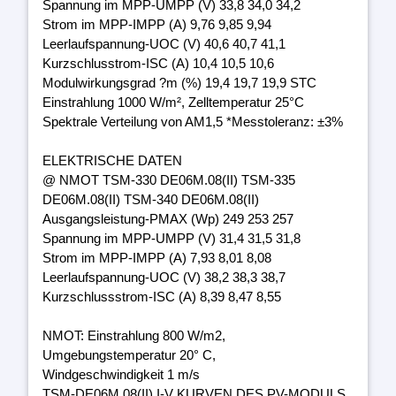
Spannung im MPP-UMPP (V) 33,8 34,0 34,2
Strom im MPP-IMPP (A) 9,76 9,85 9,94
Leerlaufspannung-UOC (V) 40,6 40,7 41,1
Kurzschlusstrom-ISC (A) 10,4 10,5 10,6
Modulwirkungsgrad ?m (%) 19,4 19,7 19,9 STC
Einstrahlung 1000 W/m², Zelltemperatur 25°C
Spektrale Verteilung von AM1,5 *Messtoleranz: ±3%
ELEKTRISCHE DATEN
@ NMOT TSM-330 DE06M.08(II) TSM-335
DE06M.08(II) TSM-340 DE06M.08(II)
Ausgangsleistung-PMAX (Wp) 249 253 257
Spannung im MPP-UMPP (V) 31,4 31,5 31,8
Strom im MPP-IMPP (A) 7,93 8,01 8,08
Leerlaufspannung-UOC (V) 38,2 38,3 38,7
Kurzschlussstrom-ISC (A) 8,39 8,47 8,55
NMOT: Einstrahlung 800 W/m2,
Umgebungstemperatur 20° C,
Windgeschwindigkeit 1 m/s
TSM-DE06M.08(II) I-V KURVEN DES PV-MODULS