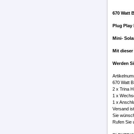
670 Watt 
Plug Play
Mini- Sola
Mit dieser
Werden S
Artikelnum
670 Watt B
2 x Trina 
1 x Wechs
1 x Anschl
Versand is
Sie wünsch
Rufen Sie 