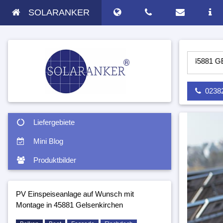
SOLARANKER
PV ANLAGE AUF WUNSCH MIT MONTAGE IN 45881 GELSENKIR
02382 
Liefergebiete
Mini Blog
Produktbilder
PV Einspeiseanlage auf Wunsch mit
Montage in 45881 Gelsenkirchen