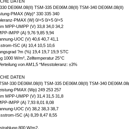
SCHE DATEN
30 DE06M.08(II) TSM-335 DE06M.08(II) TSM-340 DE06M.08(II)
istung-PMAX (Wp)* 330 335 340
oleranz-PMAX (W) 0/+5 0/+5 0/+5
im MPP-UMPP (V) 33,8 34,0 34,2
PP-IMPP (A) 9,76 9,85 9,94
annung-UOC (V) 40,6 40,7 41,1
strom-ISC (A) 10,4 10,5 10,6
ungsgrad ?m (%) 19,4 19,7 19,9 STC
ng 1000 W/m², Zelltemperatur 25°C
Verteilung von AM1,5 *Messtoleranz: ±3%
SCHE DATEN
M-330 DE06M.08(II) TSM-335 DE06M.08(II) TSM-340 DE06M.08(I
eistung-PMAX (Wp) 249 253 257
im MPP-UMPP (V) 31,4 31,5 31,8
PP-IMPP (A) 7,93 8,01 8,08
annung-UOC (V) 38,2 38,3 38,7
sstrom-ISC (A) 8,39 8,47 8,55
strahlung 800 W/m2,