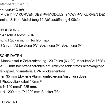
temperatur 20° C,
indigkeit 1 m/s
M.08(II) I-V KURVEN DES PV-MODULS (340W) P-V KURVEN D
inat Silikon-Abdichtung 12-Abflussöffnung 4-09x14;
EBOHRUNG
d Anschlussdose 6-04.3
nung Rückansicht (Hochformat)
ht Strom (A) Leistung (W) Spannung (V) Spannung (V)
SCHE DATEN
n Monokristallin Zellausrichtung 120 Zellen (6 x 20) Modulmaße 169
as 3,2 mm hochtransparentes anti-reflexbeschichtetes hitzevorgespa
Verkapselungsmaterial EVA Rückseitenfolie
en 35 mm Eloxierte Aluminiumlegierung Anschlussdose
l Photovoltaikkabel 4,0mm²
t: N 140 mm/P 285 mm,
t: N 1200 mm /P 1200 mm Stecker TS4
ATURWERTE