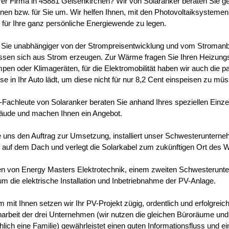
hrer Firma in 45881 Gelsenkirchen? Wir von Solaranker beraten Sie g
hnen bzw. für Sie um. Wir helfen Ihnen, mit den Photovoltaiksystemen
 für Ihre ganz persönliche Energiewende zu legen.
Sie unabhängiger von der Strompreisentwicklung und vom Stroman
lassen sich aus Strom erzeugen. Zur Wärme fragen Sie Ihren Heizun
n oder Klimageräten, für die Elektromobilität haben wir auch die p
e in Ihr Auto lädt, um diese nicht für nur 8,2 Cent einspeisen zu mü
Fachleute von Solaranker beraten Sie anhand Ihres speziellen Einzel
äude und machen Ihnen ein Angebot.
ie uns den Auftrag zur Umsetzung, installiert unser Schwesteruntern
auf dem Dach und verlegt die Solarkabel zum zukünftigen Ort des W
en von Energy Masters Elektrotechnik, einem zweiten Schwesterun
um die elektrische Installation und Inbetriebnahme der PV-Anlage.
mit Ihnen setzen wir Ihr PV-Projekt zügig, ordentlich und erfolgreic
beit der drei Unternehmen (wir nutzen die gleichen Büroräume und 
hlich eine Familie) gewährleistet einen guten Informationsfluss und e