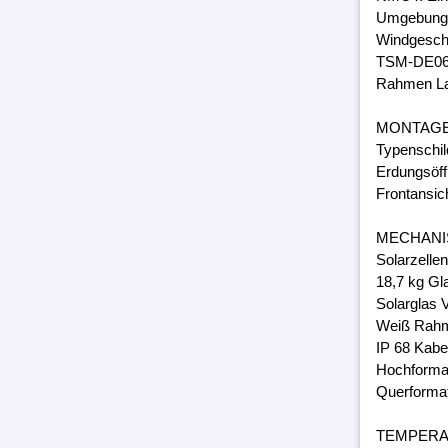
Umgebungs
Windgeschw
TSM-DE06
Rahmen Lam
MONTAG
Typenschil
Erdungsöff
Frontansic
MECHANI
Solarzelle
18,7 kg Gl
Solarglas 
Weiß Rahm
IP 68 Kabe
Hochforma
Querforma
TEMPER