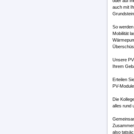
oder auf I
auch mit I
Grundstein
So werden 
Mobilität 
Wärmepumpe
Überschüss
Unsere PV-
Ihrem Geb
Erteilen S
PV-Module 
Die Kolleg
alles rund 
Gemeinsam 
Zusammenar
also tatsäc