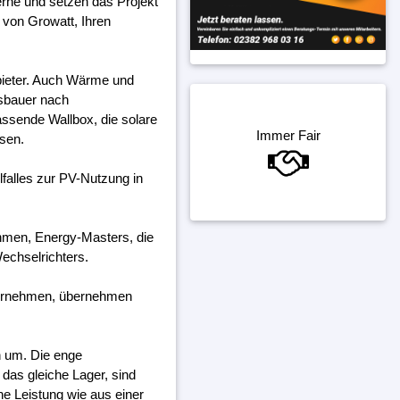
erne und setzen das Projekt
 von Growatt, Ihren
bieter. Auch Wärme und
gsbauer nach
assende Wallbox, die solare
Immer Fair
ssen.
falles zur PV-Nutzung in
ehmen, Energy-Masters, die
echselrichters.
ternehmen, übernehmen
h um. Die enge
das gleiche Lager, sind
ine Leistung wie aus einer