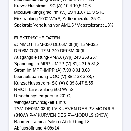
Kurzschlusstrom-ISC (A) 10,4 10,5 10,6
Modulwirkungsgrad ?m (%) 19,4 19,7 19,9 STC
Einstrahlung 1000 W/m², Zelltemperatur 25°C
Spektrale Verteilung von AM1,5 *Messtoleranz: ±3%
ELEKTRISCHE DATEN
@ NMOT TSM-330 DE06M.08(II) TSM-335
DE06M.08(II) TSM-340 DE06M.08(II)
Ausgangsleistung-PMAX (Wp) 249 253 257
Spannung im MPP-UMPP (V) 31,4 31,5 31,8
Strom im MPP-IMPP (A) 7,93 8,01 8,08
Leerlaufspannung-UOC (V) 38,2 38,3 38,7
Kurzschlussstrom-ISC (A) 8,39 8,47 8,55
NMOT: Einstrahlung 800 W/m2,
Umgebungstemperatur 20° C,
Windgeschwindigkeit 1 m/s
TSM-DE06M.08(II) I-V KURVEN DES PV-MODULS
(340W) P-V KURVEN DES PV-MODULS (340W)
Rahmen Laminat Silikon-Abdichtung 12-
Abflussöffnung 4-09x14