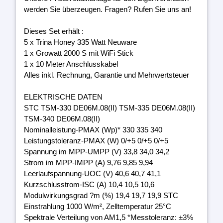
werden Sie überzeugen. Fragen? Rufen Sie uns an!
Dieses Set erhält :
5 x Trina Honey 335 Watt Neuware
1 x Growatt 2000 S mit WiFi Stick
1 x 10 Meter Anschlusskabel
Alles inkl. Rechnung, Garantie und Mehrwertsteuer
ELEKTRISCHE DATEN
STC TSM-330 DE06M.08(II) TSM-335 DE06M.08(II)
TSM-340 DE06M.08(II)
Nominalleistung-PMAX (Wp)* 330 335 340
Leistungstoleranz-PMAX (W) 0/+5 0/+5 0/+5
Spannung im MPP-UMPP (V) 33,8 34,0 34,2
Strom im MPP-IMPP (A) 9,76 9,85 9,94
Leerlaufspannung-UOC (V) 40,6 40,7 41,1
Kurzschlusstrom-ISC (A) 10,4 10,5 10,6
Modulwirkungsgrad ?m (%) 19,4 19,7 19,9 STC
Einstrahlung 1000 W/m², Zelltemperatur 25°C
Spektrale Verteilung von AM1,5 *Messtoleranz: ±3%