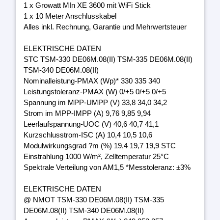
1 x Growatt MIn XE 3600 mit WiFi Stick
1 x 10 Meter Anschlusskabel
Alles inkl. Rechnung, Garantie und Mehrwertsteuer
ELEKTRISCHE DATEN
STC TSM-330 DE06M.08(II) TSM-335 DE06M.08(II)
TSM-340 DE06M.08(II)
Nominalleistung-PMAX (Wp)* 330 335 340
Leistungstoleranz-PMAX (W) 0/+5 0/+5 0/+5
Spannung im MPP-UMPP (V) 33,8 34,0 34,2
Strom im MPP-IMPP (A) 9,76 9,85 9,94
Leerlaufspannung-UOC (V) 40,6 40,7 41,1
Kurzschlusstrom-ISC (A) 10,4 10,5 10,6
Modulwirkungsgrad ?m (%) 19,4 19,7 19,9 STC
Einstrahlung 1000 W/m², Zelltemperatur 25°C
Spektrale Verteilung von AM1,5 *Messtoleranz: ±3%
ELEKTRISCHE DATEN
@ NMOT TSM-330 DE06M.08(II) TSM-335
DE06M.08(II) TSM-340 DE06M.08(II)