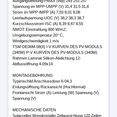
Ausgangsleistung-PMAX (Wp) 249 253 257
Spannung im MPP-UMPP (V) 31,4 31,5 31,8
Strom im MPP-IMPP (A) 7,93 8,01 8,08
Leerlaufspannung-UOC (V) 38,2 38,3 38,7
Kurzschlussstrom-ISC (A) 8,39 8,47 8,55
NMOT: Einstrahlung 800 W/m2,
Umgebungstemperatur 20° C,
Windgeschwindigkeit 1 m/s
TSM-DE06M.08(II) I-V KURVEN DES PV-MODULS
(340W) P-V KURVEN DES PV-MODULS (340W)
Rahmen Laminat Silikon-Abdichtung 12-
Abflussöffnung 4-09x14
MONTAGEBOHRUNG
Typenschild Anschlussdose 6-04.3
Erdungsöffnung Rückansicht (Hochformat)
Frontansicht Strom (A) Leistung (W) Spannung (V)
Spannung (V)
MECHANISCHE DATEN
Solarzellen Monokristallin Zellausrichtung 120 Zellen