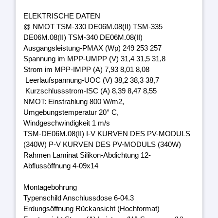
ELEKTRISCHE DATEN
@ NMOT TSM-330 DE06M.08(II) TSM-335
DE06M.08(II) TSM-340 DE06M.08(II)
Ausgangsleistung-PMAX (Wp) 249 253 257
Spannung im MPP-UMPP (V) 31,4 31,5 31,8
Strom im MPP-IMPP (A) 7,93 8,01 8,08
Leerlaufspannung-UOC (V) 38,2 38,3 38,7
Kurzschlussstrom-ISC (A) 8,39 8,47 8,55
NMOT: Einstrahlung 800 W/m2,
Umgebungstemperatur 20° C,
Windgeschwindigkeit 1 m/s
TSM-DE06M.08(II) I-V KURVEN DES PV-MODULS
(340W) P-V KURVEN DES PV-MODULS (340W)
Rahmen Laminat Silikon-Abdichtung 12-
Abflussöffnung 4-09x14
Montagebohrung
Typenschild Anschlussdose 6-04.3
Erdungsöffnung Rückansicht (Hochformat)