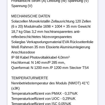
Frontansicht Strom (A) Leistung (W) Spannung (V)
Spannung (V)
MECHANISCHE DATEN
Solarzellen Monokristallin Zellausrichtung 120 Zellen
(6 x 20) Modulmaße 1698 × 1004 × 35 mm Gewicht
18,7 kg Glas 3,2 mm hochtransparentes anti-
reflexbeschichtetes hitzevorgespanntes
Solarglas Verkapselungsmaterial EVA Rückseitenfolie
Weiß Rahmen 35 mm Eloxierte Aluminiumlegierung
Anschlussdose
IP 68 Kabel Photovoltaikkabel 4,0mm²
Hochformat: N 140 mm/P 285 mm,
Querformat: N 1200 mm /P 1200 mm Stecker TS4
TEMPERATURWERTE
Nennbetriebstemperatur des Moduls (NMOT) 41°C
(±3K)
Temperaturkoeffizient von PMAX - 0,37%/K
Temperaturkoeffizient von UOC - 0,29%/K
Temperaturkoeffizient von ISC 0,05%/K