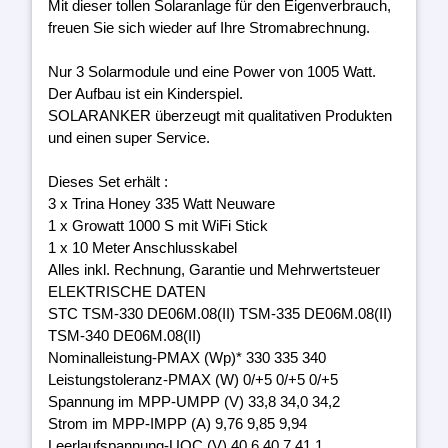
Mit dieser tollen Solaranlage für den Eigenverbrauch,
freuen Sie sich wieder auf Ihre Stromabrechnung.
Nur 3 Solarmodule und eine Power von 1005 Watt.
Der Aufbau ist ein Kinderspiel.
SOLARANKER überzeugt mit qualitativen Produkten
und einen super Service.
Dieses Set erhält :
3 x Trina Honey 335 Watt Neuware
1 x Growatt 1000 S mit WiFi Stick
1 x 10 Meter Anschlusskabel
Alles inkl. Rechnung, Garantie und Mehrwertsteuer
ELEKTRISCHE DATEN
STC TSM-330 DE06M.08(II) TSM-335 DE06M.08(II)
TSM-340 DE06M.08(II)
Nominalleistung-PMAX (Wp)* 330 335 340
Leistungstoleranz-PMAX (W) 0/+5 0/+5 0/+5
Spannung im MPP-UMPP (V) 33,8 34,0 34,2
Strom im MPP-IMPP (A) 9,76 9,85 9,94
Leerlaufspannung-UOC (V) 40,6 40,7 41,1