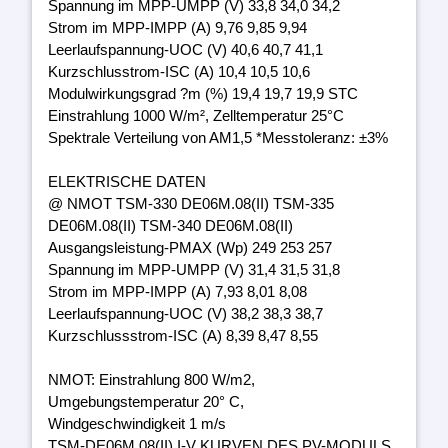
Spannung im MPP-UMPP (V) 33,8 34,0 34,2
Strom im MPP-IMPP (A) 9,76 9,85 9,94
Leerlaufspannung-UOC (V) 40,6 40,7 41,1
Kurzschlusstrom-ISC (A) 10,4 10,5 10,6
Modulwirkungsgrad ?m (%) 19,4 19,7 19,9 STC
Einstrahlung 1000 W/m², Zelltemperatur 25°C
Spektrale Verteilung von AM1,5 *Messtoleranz: ±3%
ELEKTRISCHE DATEN
@ NMOT TSM-330 DE06M.08(II) TSM-335
DE06M.08(II) TSM-340 DE06M.08(II)
Ausgangsleistung-PMAX (Wp) 249 253 257
Spannung im MPP-UMPP (V) 31,4 31,5 31,8
Strom im MPP-IMPP (A) 7,93 8,01 8,08
Leerlaufspannung-UOC (V) 38,2 38,3 38,7
Kurzschlussstrom-ISC (A) 8,39 8,47 8,55
NMOT: Einstrahlung 800 W/m2,
Umgebungstemperatur 20° C,
Windgeschwindigkeit 1 m/s
TSM-DE06M.08(II) I-V KURVEN DES PV-MODULS