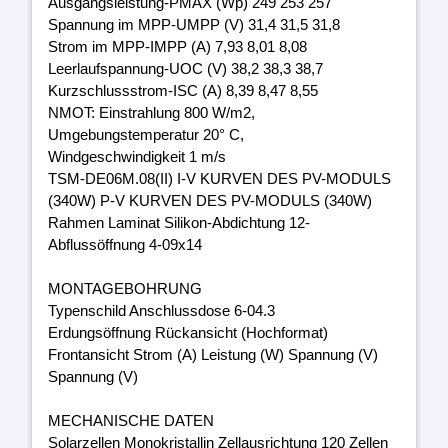
Ausgangsleistung-PMAX (Wp) 249 253 257
Spannung im MPP-UMPP (V) 31,4 31,5 31,8
Strom im MPP-IMPP (A) 7,93 8,01 8,08
Leerlaufspannung-UOC (V) 38,2 38,3 38,7
Kurzschlussstrom-ISC (A) 8,39 8,47 8,55
NMOT: Einstrahlung 800 W/m2,
Umgebungstemperatur 20° C,
Windgeschwindigkeit 1 m/s
TSM-DE06M.08(II) I-V KURVEN DES PV-MODULS
(340W) P-V KURVEN DES PV-MODULS (340W)
Rahmen Laminat Silikon-Abdichtung 12-
Abflussöffnung 4-09x14
MONTAGEBOHRUNG
Typenschild Anschlussdose 6-04.3
Erdungsöffnung Rückansicht (Hochformat)
Frontansicht Strom (A) Leistung (W) Spannung (V)
Spannung (V)
MECHANISCHE DATEN
Solarzellen Monokristallin Zellausrichtung 120 Zellen