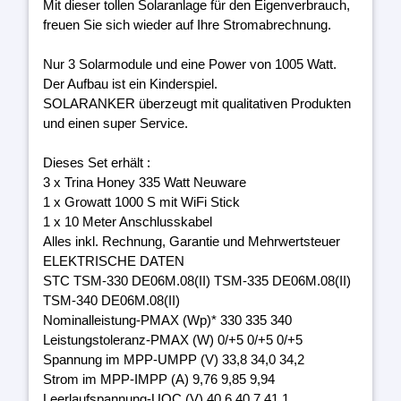
Mit dieser tollen Solaranlage für den Eigenverbrauch,
freuen Sie sich wieder auf Ihre Stromabrechnung.
Nur 3 Solarmodule und eine Power von 1005 Watt.
Der Aufbau ist ein Kinderspiel.
SOLARANKER überzeugt mit qualitativen Produkten
und einen super Service.
Dieses Set erhält :
3 x Trina Honey 335 Watt Neuware
1 x Growatt 1000 S mit WiFi Stick
1 x 10 Meter Anschlusskabel
Alles inkl. Rechnung, Garantie und Mehrwertsteuer
ELEKTRISCHE DATEN
STC TSM-330 DE06M.08(II) TSM-335 DE06M.08(II)
TSM-340 DE06M.08(II)
Nominalleistung-PMAX (Wp)* 330 335 340
Leistungstoleranz-PMAX (W) 0/+5 0/+5 0/+5
Spannung im MPP-UMPP (V) 33,8 34,0 34,2
Strom im MPP-IMPP (A) 9,76 9,85 9,94
Leerlaufspannung-UOC (V) 40,6 40,7 41,1