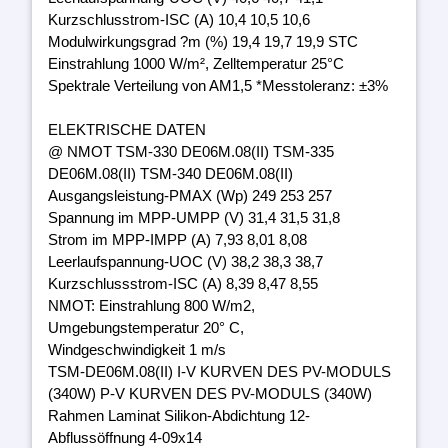
Kurzschlusstrom-ISC (A) 10,4 10,5 10,6
Modulwirkungsgrad ?m (%) 19,4 19,7 19,9 STC
Einstrahlung 1000 W/m², Zelltemperatur 25°C
Spektrale Verteilung von AM1,5 *Messtoleranz: ±3%
ELEKTRISCHE DATEN
@ NMOT TSM-330 DE06M.08(II) TSM-335
DE06M.08(II) TSM-340 DE06M.08(II)
Ausgangsleistung-PMAX (Wp) 249 253 257
Spannung im MPP-UMPP (V) 31,4 31,5 31,8
Strom im MPP-IMPP (A) 7,93 8,01 8,08
Leerlaufspannung-UOC (V) 38,2 38,3 38,7
Kurzschlussstrom-ISC (A) 8,39 8,47 8,55
NMOT: Einstrahlung 800 W/m2,
Umgebungstemperatur 20° C,
Windgeschwindigkeit 1 m/s
TSM-DE06M.08(II) I-V KURVEN DES PV-MODULS
(340W) P-V KURVEN DES PV-MODULS (340W)
Rahmen Laminat Silikon-Abdichtung 12-
Abflussöffnung 4-09x14