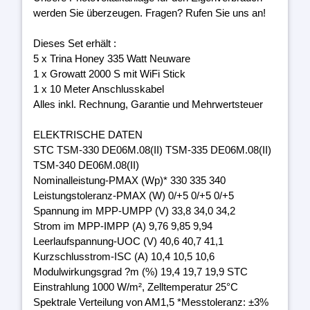
werden Sie überzeugen. Fragen? Rufen Sie uns an!
Dieses Set erhält :
5 x Trina Honey 335 Watt Neuware
1 x Growatt 2000 S mit WiFi Stick
1 x 10 Meter Anschlusskabel
Alles inkl. Rechnung, Garantie und Mehrwertsteuer
ELEKTRISCHE DATEN
STC TSM-330 DE06M.08(II) TSM-335 DE06M.08(II)
TSM-340 DE06M.08(II)
Nominalleistung-PMAX (Wp)* 330 335 340
Leistungstoleranz-PMAX (W) 0/+5 0/+5 0/+5
Spannung im MPP-UMPP (V) 33,8 34,0 34,2
Strom im MPP-IMPP (A) 9,76 9,85 9,94
Leerlaufspannung-UOC (V) 40,6 40,7 41,1
Kurzschlusstrom-ISC (A) 10,4 10,5 10,6
Modulwirkungsgrad ?m (%) 19,4 19,7 19,9 STC
Einstrahlung 1000 W/m², Zelltemperatur 25°C
Spektrale Verteilung von AM1,5 *Messtoleranz: ±3%