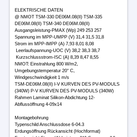
ELEKTRISCHE DATEN
@ NMOT TSM-330 DE06M.08(II) TSM-335
DE06M.08(II) TSM-340 DE06M.08(II)
Ausgangsleistung-PMAX (Wp) 249 253 257
Spannung im MPP-UMPP (V) 31,4 31,5 31,8
Strom im MPP-IMPP (A) 7,93 8,01 8,08
Leerlaufspannung-UOC (V) 38,2 38,3 38,7
Kurzschlussstrom-ISC (A) 8,39 8,47 8,55
NMOT: Einstrahlung 800 W/m2,
Umgebungstemperatur 20° C,
Windgeschwindigkeit 1 m/s
TSM-DE06M.08(II) I-V KURVEN DES PV-MODULS
(340W) P-V KURVEN DES PV-MODULS (340W)
Rahmen Laminat Silikon-Abdichtung 12-
Abflussöffnung 4-09x14
Montagebohrung
Typenschild Anschlussdose 6-04.3
Erdungsöffnung Rückansicht (Hochformat)