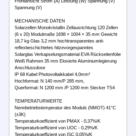
Frontansicht Strom (A) Leistung (W) Spannung (V)
Spannung (V)
MECHANISCHE DATEN
Solarzellen Monokristallin Zellausrichtung 120 Zellen
(6 x 20) Modulmaße 1698 × 1004 × 35 mm Gewicht
18,7 kg Glas 3,2 mm hochtransparentes anti-
reflexbeschichtetes hitzevorgespanntes
Solarglas Verkapselungsmaterial EVA Rückseitenfolie
Weiß Rahmen 35 mm Eloxierte Aluminiumlegierung
Anschlussdose
IP 68 Kabel Photovoltaikkabel 4,0mm²
Hochformat: N 140 mm/P 285 mm,
Querformat: N 1200 mm /P 1200 mm Stecker TS4
TEMPERATURWERTE
Nennbetriebstemperatur des Moduls (NMOT) 41°C
(±3K)
Temperaturkoeffizient von PMAX - 0,37%/K
Temperaturkoeffizient von UOC - 0,29%/K
Temperaturkoeffizient von ISC 0,05%/K