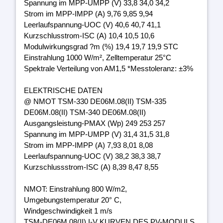
Spannung im MPP-UMPP (V) 33,8 34,0 34,2
Strom im MPP-IMPP (A) 9,76 9,85 9,94
Leerlaufspannung-UOC (V) 40,6 40,7 41,1
Kurzschlusstrom-ISC (A) 10,4 10,5 10,6
Modulwirkungsgrad ?m (%) 19,4 19,7 19,9 STC
Einstrahlung 1000 W/m², Zelltemperatur 25°C
Spektrale Verteilung von AM1,5 *Messtoleranz: ±3%
ELEKTRISCHE DATEN
@ NMOT TSM-330 DE06M.08(II) TSM-335
DE06M.08(II) TSM-340 DE06M.08(II)
Ausgangsleistung-PMAX (Wp) 249 253 257
Spannung im MPP-UMPP (V) 31,4 31,5 31,8
Strom im MPP-IMPP (A) 7,93 8,01 8,08
Leerlaufspannung-UOC (V) 38,2 38,3 38,7
Kurzschlussstrom-ISC (A) 8,39 8,47 8,55
NMOT: Einstrahlung 800 W/m2,
Umgebungstemperatur 20° C,
Windgeschwindigkeit 1 m/s
TSM-DE06M.08(II) I-V KURVEN DES PV-MODULS