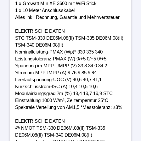
1 x Growatt MIn XE 3600 mit WiFi Stick
1 x 10 Meter Anschlusskabel
Alles inkl. Rechnung, Garantie und Mehrwertsteuer
ELEKTRISCHE DATEN
STC TSM-330 DE06M.08(II) TSM-335 DE06M.08(II)
TSM-340 DE06M.08(II)
Nominalleistung-PMAX (Wp)* 330 335 340
Leistungstoleranz-PMAX (W) 0/+5 0/+5 0/+5
Spannung im MPP-UMPP (V) 33,8 34,0 34,2
Strom im MPP-IMPP (A) 9,76 9,85 9,94
Leerlaufspannung-UOC (V) 40,6 40,7 41,1
Kurzschlusstrom-ISC (A) 10,4 10,5 10,6
Modulwirkungsgrad ?m (%) 19,4 19,7 19,9 STC
Einstrahlung 1000 W/m², Zelltemperatur 25°C
Spektrale Verteilung von AM1,5 *Messtoleranz: ±3%
ELEKTRISCHE DATEN
@ NMOT TSM-330 DE06M.08(II) TSM-335
DE06M.08(II) TSM-340 DE06M.08(II)