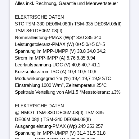
Alles inkl. Rechnung, Garantie und Mehrwertsteuer
ELEKTRISCHE DATEN
STC TSM-330 DE06M.08(II) TSM-335 DE06M.08(II)
TSM-340 DE06M.08(II)
Nominalleistung-PMAX (Wp)* 330 335 340
Leistungstoleranz-PMAX (W) 0/+5 0/+5 0/+5
Spannung im MPP-UMPP (V) 33,8 34,0 34,2
Strom im MPP-IMPP (A) 9,76 9,85 9,94
Leerlaufspannung-UOC (V) 40,6 40,7 41,1
Kurzschlusstrom-ISC (A) 10,4 10,5 10,6
Modulwirkungsgrad ?m (%) 19,4 19,7 19,9 STC
Einstrahlung 1000 W/m², Zelltemperatur 25°C
Spektrale Verteilung von AM1,5 *Messtoleranz: ±3%
ELEKTRISCHE DATEN
@ NMOT TSM-330 DE06M.08(II) TSM-335
DE06M.08(II) TSM-340 DE06M.08(II)
Ausgangsleistung-PMAX (Wp) 249 253 257
Spannung im MPP-UMPP (V) 31,4 31,5 31,8