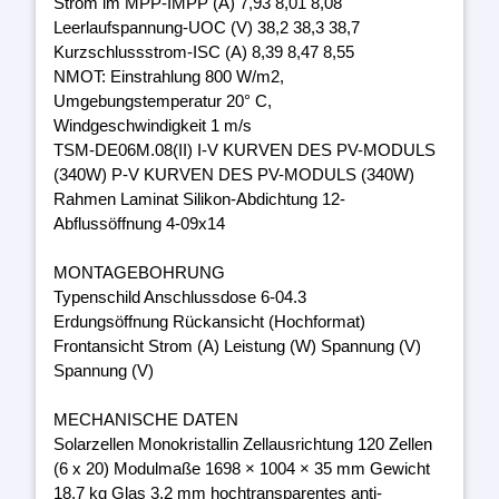
Strom im MPP-IMPP (A) 7,93 8,01 8,08
Leerlaufspannung-UOC (V) 38,2 38,3 38,7
Kurzschlussstrom-ISC (A) 8,39 8,47 8,55
NMOT: Einstrahlung 800 W/m2,
Umgebungstemperatur 20° C,
Windgeschwindigkeit 1 m/s
TSM-DE06M.08(II) I-V KURVEN DES PV-MODULS
(340W) P-V KURVEN DES PV-MODULS (340W)
Rahmen Laminat Silikon-Abdichtung 12-
Abflussöffnung 4-09x14
MONTAGEBOHRUNG
Typenschild Anschlussdose 6-04.3
Erdungsöffnung Rückansicht (Hochformat)
Frontansicht Strom (A) Leistung (W) Spannung (V)
Spannung (V)
MECHANISCHE DATEN
Solarzellen Monokristallin Zellausrichtung 120 Zellen
(6 x 20) Modulmaße 1698 × 1004 × 35 mm Gewicht
18,7 kg Glas 3,2 mm hochtransparentes anti-