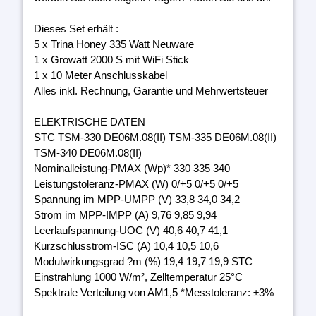
Dieses Set erhält :
5 x Trina Honey 335 Watt Neuware
1 x Growatt 2000 S mit WiFi Stick
1 x 10 Meter Anschlusskabel
Alles inkl. Rechnung, Garantie und Mehrwertsteuer
ELEKTRISCHE DATEN
STC TSM-330 DE06M.08(II) TSM-335 DE06M.08(II)
TSM-340 DE06M.08(II)
Nominalleistung-PMAX (Wp)* 330 335 340
Leistungstoleranz-PMAX (W) 0/+5 0/+5 0/+5
Spannung im MPP-UMPP (V) 33,8 34,0 34,2
Strom im MPP-IMPP (A) 9,76 9,85 9,94
Leerlaufspannung-UOC (V) 40,6 40,7 41,1
Kurzschlusstrom-ISC (A) 10,4 10,5 10,6
Modulwirkungsgrad ?m (%) 19,4 19,7 19,9 STC
Einstrahlung 1000 W/m², Zelltemperatur 25°C
Spektrale Verteilung von AM1,5 *Messtoleranz: ±3%