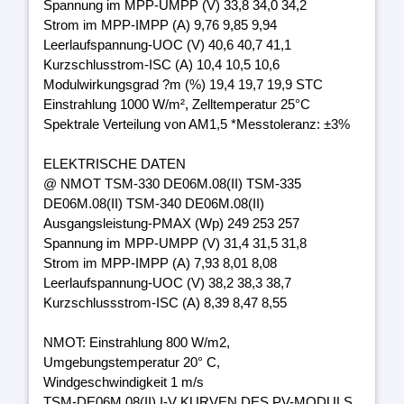
Spannung im MPP-UMPP (V) 33,8 34,0 34,2
Strom im MPP-IMPP (A) 9,76 9,85 9,94
Leerlaufspannung-UOC (V) 40,6 40,7 41,1
Kurzschlusstrom-ISC (A) 10,4 10,5 10,6
Modulwirkungsgrad ?m (%) 19,4 19,7 19,9 STC
Einstrahlung 1000 W/m², Zelltemperatur 25°C
Spektrale Verteilung von AM1,5 *Messtoleranz: ±3%
ELEKTRISCHE DATEN
@ NMOT TSM-330 DE06M.08(II) TSM-335
DE06M.08(II) TSM-340 DE06M.08(II)
Ausgangsleistung-PMAX (Wp) 249 253 257
Spannung im MPP-UMPP (V) 31,4 31,5 31,8
Strom im MPP-IMPP (A) 7,93 8,01 8,08
Leerlaufspannung-UOC (V) 38,2 38,3 38,7
Kurzschlussstrom-ISC (A) 8,39 8,47 8,55
NMOT: Einstrahlung 800 W/m2,
Umgebungstemperatur 20° C,
Windgeschwindigkeit 1 m/s
TSM-DE06M.08(II) I-V KURVEN DES PV-MODULS