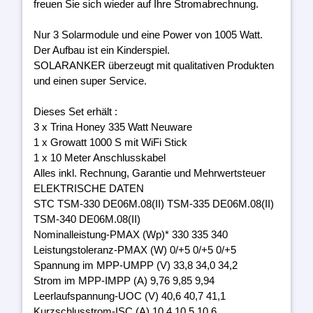
freuen Sie sich wieder auf Ihre Stromabrechnung.
Nur 3 Solarmodule und eine Power von 1005 Watt.
Der Aufbau ist ein Kinderspiel.
SOLARANKER überzeugt mit qualitativen Produkten
und einen super Service.
Dieses Set erhält :
3 x Trina Honey 335 Watt Neuware
1 x Growatt 1000 S mit WiFi Stick
1 x 10 Meter Anschlusskabel
Alles inkl. Rechnung, Garantie und Mehrwertsteuer
ELEKTRISCHE DATEN
STC TSM-330 DE06M.08(II) TSM-335 DE06M.08(II)
TSM-340 DE06M.08(II)
Nominalleistung-PMAX (Wp)* 330 335 340
Leistungstoleranz-PMAX (W) 0/+5 0/+5 0/+5
Spannung im MPP-UMPP (V) 33,8 34,0 34,2
Strom im MPP-IMPP (A) 9,76 9,85 9,94
Leerlaufspannung-UOC (V) 40,6 40,7 41,1
Kurzschlusstrom-ISC (A) 10,4 10,5 10,6