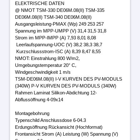
ELEKTRISCHE DATEN
@ NMOT TSM-330 DE06M.08(II) TSM-335
DE06M.08(II) TSM-340 DE06M.08(II)
Ausgangsleistung-PMAX (Wp) 249 253 257
Spannung im MPP-UMPP (V) 31,4 31,5 31,8
Strom im MPP-IMPP (A) 7,93 8,01 8,08
Leerlaufspannung-UOC (V) 38,2 38,3 38,7
Kurzschlussstrom-ISC (A) 8,39 8,47 8,55
NMOT: Einstrahlung 800 W/m2,
Umgebungstemperatur 20° C,
Windgeschwindigkeit 1 m/s
TSM-DE06M.08(II) I-V KURVEN DES PV-MODULS
(340W) P-V KURVEN DES PV-MODULS (340W)
Rahmen Laminat Silikon-Abdichtung 12-
Abflussöffnung 4-09x14
Montagebohrung
Typenschild Anschlussdose 6-04.3
Erdungsöffnung Rückansicht (Hochformat)
Frontansicht Strom (A) Leistung (W) Spannung (V)