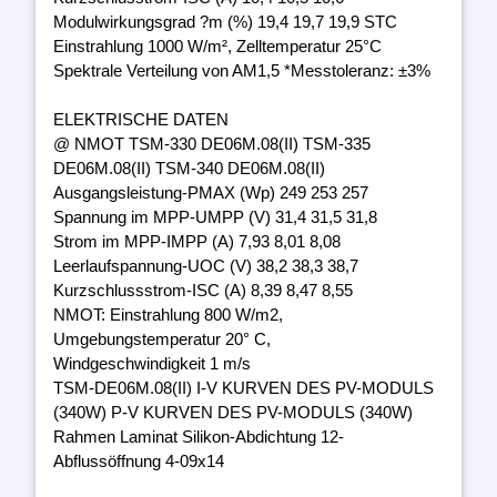
Modulwirkungsgrad ?m (%) 19,4 19,7 19,9 STC
Einstrahlung 1000 W/m², Zelltemperatur 25°C
Spektrale Verteilung von AM1,5 *Messtoleranz: ±3%
ELEKTRISCHE DATEN
@ NMOT TSM-330 DE06M.08(II) TSM-335
DE06M.08(II) TSM-340 DE06M.08(II)
Ausgangsleistung-PMAX (Wp) 249 253 257
Spannung im MPP-UMPP (V) 31,4 31,5 31,8
Strom im MPP-IMPP (A) 7,93 8,01 8,08
Leerlaufspannung-UOC (V) 38,2 38,3 38,7
Kurzschlussstrom-ISC (A) 8,39 8,47 8,55
NMOT: Einstrahlung 800 W/m2,
Umgebungstemperatur 20° C,
Windgeschwindigkeit 1 m/s
TSM-DE06M.08(II) I-V KURVEN DES PV-MODULS
(340W) P-V KURVEN DES PV-MODULS (340W)
Rahmen Laminat Silikon-Abdichtung 12-
Abflussöffnung 4-09x14