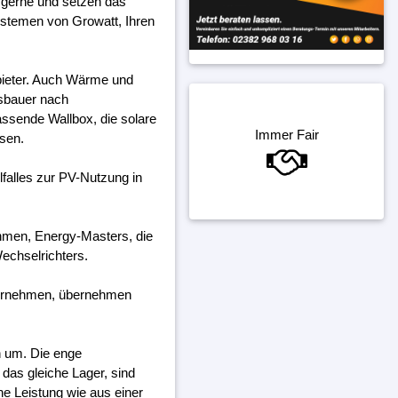
e gerne und setzen das
systemen von Growatt, Ihren
bieter. Auch Wärme und
gsbauer nach
assende Wallbox, die solare
Immer Fair
ssen.
falles zur PV-Nutzung in
ehmen, Energy-Masters, die
echselrichters.
ternehmen, übernehmen
h um. Die enge
das gleiche Lager, sind
ine Leistung wie aus einer