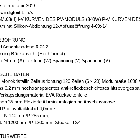
temperatur 20° C,
indigkeit 1 m/s
M.08(II) I-V KURVEN DES PV-MODULS (340W) P-V KURVEN D
inat Silikon-Abdichtung 12-Abflussöffnung 4-09x14;
EBOHRUNG
d Anschlussdose 6-04.3
nung Rückansicht (Hochformat)
ht Strom (A) Leistung (W) Spannung (V) Spannung (V)
SCHE DATEN
n Monokristallin Zellausrichtung 120 Zellen (6 x 20) Modulmaße 169
as 3,2 mm hochtransparentes anti-reflexbeschichtetes hitzevorgespa
Verkapselungsmaterial EVA Rückseitenfolie
en 35 mm Eloxierte Aluminiumlegierung Anschlussdose
l Photovoltaikkabel 4,0mm²
t: N 140 mm/P 285 mm,
t: N 1200 mm /P 1200 mm Stecker TS4
ATURWERTE