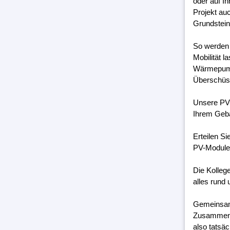
oder auf I
Projekt au
Grundstein
So werden 
Mobilität 
Wärmepumpe
Überschüss
Unsere PV-
Ihrem Geb
Erteilen S
PV-Module 
Die Kolleg
alles rund 
Gemeinsam 
Zusammenar
also tatsäc