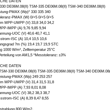
SCHE DATEN
30 DE06M.08(II) TSM-335 DE06M.08(II) TSM-340 DE06M.08(II)
istung-PMAX (Wp)* 330 335 340
oleranz-PMAX (W) 0/+5 0/+5 0/+5
im MPP-UMPP (V) 33,8 34,0 34,2
PP-IMPP (A) 9,76 9,85 9,94
annung-UOC (V) 40,6 40,7 41,1
strom-ISC (A) 10,4 10,5 10,6
ungsgrad ?m (%) 19,4 19,7 19,9 STC
ng 1000 W/m², Zelltemperatur 25°C
Verteilung von AM1,5 *Messtoleranz: ±3%
SCHE DATEN
M-330 DE06M.08(II) TSM-335 DE06M.08(II) TSM-340 DE06M.08(I
eistung-PMAX (Wp) 249 253 257
im MPP-UMPP (V) 31,4 31,5 31,8
PP-IMPP (A) 7,93 8,01 8,08
annung-UOC (V) 38,2 38,3 38,7
sstrom-ISC (A) 8,39 8,47 8,55
strahlung 800 W/m2,