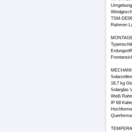
Umgebungs
Windgeschw
TSM-DE06
Rahmen Lam
MONTAG
Typenschil
Erdungsöff
Frontansic
MECHANI
Solarzelle
18,7 kg Gl
Solarglas 
Weiß Rahm
IP 68 Kabe
Hochforma
Querforma
TEMPER