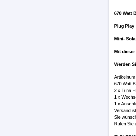
670 Watt 
Plug Play
Mini- Sola
Mit dieser
Werden S
Artikelnum
670 Watt B
2 x Trina 
1 x Wechs
1 x Anschl
Versand is
Sie wünsch
Rufen Sie 