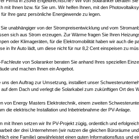
hrer Firma in 25348 Engelbrechtsche? Wir von Solaranker beraten Si
ch mit Ihnen bzw. für Sie um. Wir helfen Ihnen, mit den Photovoltaik
 für Ihre ganz persönliche Energiewende zu legen.
Sie unabhängiger von der Strompreisentwicklung und vom Stroman
lassen sich aus Strom erzeugen. Zur Wärme fragen Sie Ihren Heizun
n oder Klimageräten, für die Elektromobilität haben wir auch die p
e in Ihr Auto lädt, um diese nicht für nur 8,2 Cent einspeisen zu mü
Fachleute von Solaranker beraten Sie anhand Ihres speziellen Einzel
äude und machen Ihnen ein Angebot.
ie uns den Auftrag zur Umsetzung, installiert unser Schwesteruntern
auf dem Dach und verlegt die Solarkabel zum zukünftigen Ort des W
en von Energy Masters Elektrotechnik, einem zweiten Schwesterun
um die elektrische Installation und Inbetriebnahme der PV-Anlage.
mit Ihnen setzen wir Ihr PV-Projekt zügig, ordentlich und erfolgreic
beit der drei Unternehmen (wir nutzen die gleichen Büroräume und 
hlich eine Familie) gewährleistet einen guten Informationsfluss und e