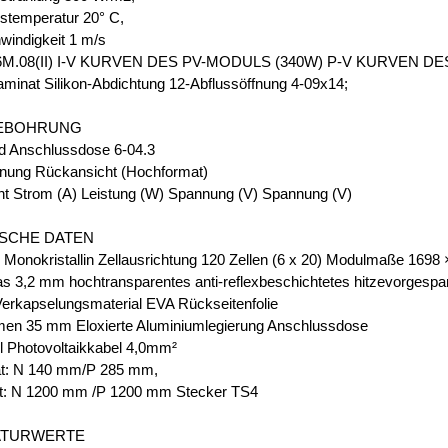
temperatur 20° C,
indigkeit 1 m/s
M.08(II) I-V KURVEN DES PV-MODULS (340W) P-V KURVEN D
inat Silikon-Abdichtung 12-Abflussöffnung 4-09x14;
EBOHRUNG
d Anschlussdose 6-04.3
nung Rückansicht (Hochformat)
ht Strom (A) Leistung (W) Spannung (V) Spannung (V)
SCHE DATEN
n Monokristallin Zellausrichtung 120 Zellen (6 x 20) Modulmaße 169
as 3,2 mm hochtransparentes anti-reflexbeschichtetes hitzevorgespa
Verkapselungsmaterial EVA Rückseitenfolie
en 35 mm Eloxierte Aluminiumlegierung Anschlussdose
l Photovoltaikkabel 4,0mm²
t: N 140 mm/P 285 mm,
t: N 1200 mm /P 1200 mm Stecker TS4
ATURWERTE