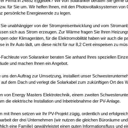
hrer Firma in 24852 Eggebek? Wir von Solaranker beraten Sie gerne 
bzw. für Sie um. Wir helfen Ihnen, mit den Photovoltaiksystemen von 
anz persönliche Energiewende zu legen.
Sie unabhängiger von der Strompreisentwicklung und vom Stroman
lassen sich aus Strom erzeugen. Zur Wärme fragen Sie Ihren Heizun
n oder Klimageräten, für die Elektromobilität haben wir auch die p
e in Ihr Auto lädt, um diese nicht für nur 8,2 Cent einspeisen zu mü
Fachleute von Solaranker beraten Sie anhand Ihres speziellen Einzel
äude und machen Ihnen ein Angebot.
ie uns den Auftrag zur Umsetzung, installiert unser Schwesteruntern
auf dem Dach und verlegt die Solarkabel zum zukünftigen Ort des W
en von Energy Masters Elektrotechnik, einem zweiten Schwesterun
um die elektrische Installation und Inbetriebnahme der PV-Anlage.
mit Ihnen setzen wir Ihr PV-Projekt zügig, ordentlich und erfolgreic
beit der drei Unternehmen (wir nutzen die gleichen Büroräume und 
hlich eine Familie) gewährleistet einen guten Informationsfluss und e