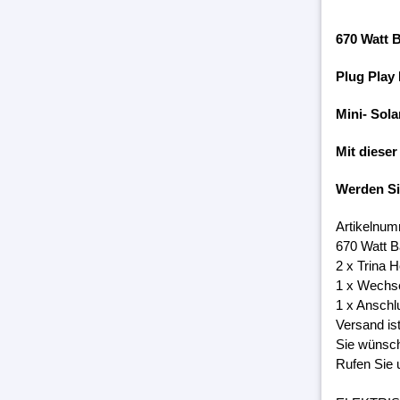
670 Watt 
Plug Play
Mini- Sola
Mit dieser
Werden S
Artikelnum
670 Watt 
2 x Trina 
1 x Wechs
1 x Anschl
Versand is
Sie wünsch
Rufen Sie 