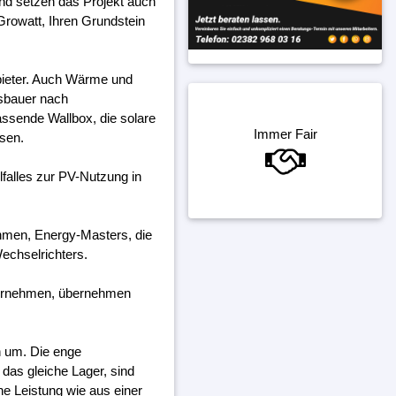
und setzen das Projekt auch
Growatt, Ihren Grundstein
bieter. Auch Wärme und
gsbauer nach
assende Wallbox, die solare
Immer Fair
ssen.
falles zur PV-Nutzung in
ehmen, Energy-Masters, die
echselrichters.
ternehmen, übernehmen
h um. Die enge
das gleiche Lager, sind
ine Leistung wie aus einer