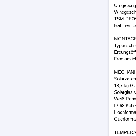
Umgebungs
Windgeschw
TSM-DE06
Rahmen Lam
MONTAG
Typenschil
Erdungsöff
Frontansic
MECHANI
Solarzelle
18,7 kg Gl
Solarglas 
Weiß Rahm
IP 68 Kabe
Hochforma
Querforma
TEMPER