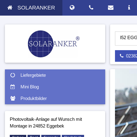
SOLARANKER
 ANLAGE AUF WUNSCH MIT MONTAGE IN 24852 EGGEBEK - S
02382 
Liefergebiete
Mini Blog
Produktbilder
Photovoltaik-Anlage auf Wunsch mit
Montage in 24852 Eggebek