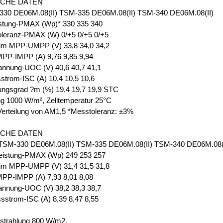
SCHE DATEN
30 DE06M.08(II) TSM-335 DE06M.08(II) TSM-340 DE06M.08(II)
istung-PMAX (Wp)* 330 335 340
oleranz-PMAX (W) 0/+5 0/+5 0/+5
im MPP-UMPP (V) 33,8 34,0 34,2
PP-IMPP (A) 9,76 9,85 9,94
annung-UOC (V) 40,6 40,7 41,1
strom-ISC (A) 10,4 10,5 10,6
ungsgrad ?m (%) 19,4 19,7 19,9 STC
ng 1000 W/m², Zelltemperatur 25°C
Verteilung von AM1,5 *Messtoleranz: ±3%
SCHE DATEN
M-330 DE06M.08(II) TSM-335 DE06M.08(II) TSM-340 DE06M.08(I
eistung-PMAX (Wp) 249 253 257
im MPP-UMPP (V) 31,4 31,5 31,8
PP-IMPP (A) 7,93 8,01 8,08
annung-UOC (V) 38,2 38,3 38,7
sstrom-ISC (A) 8,39 8,47 8,55
strahlung 800 W/m2,