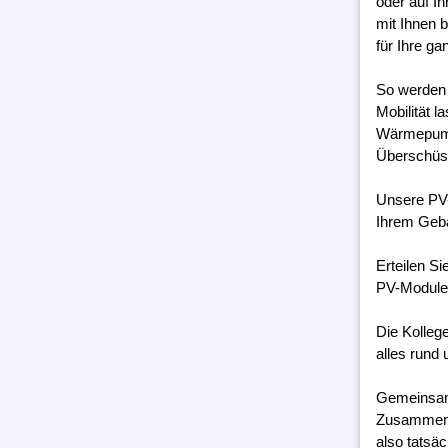
oder auf I
mit Ihnen 
für Ihre g
So werden 
Mobilität 
Wärmepumpe
Überschüss
Unsere PV-
Ihrem Geb
Erteilen S
PV-Module 
Die Kolleg
alles rund 
Gemeinsam 
Zusammenar
also tatsäc