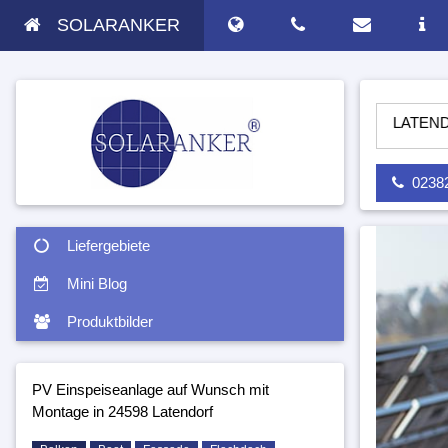
SOLARANKER
NLAGE AUF WUNSCH MIT MONTAGE IN 24598 LATENDORF - SO
02382 
Liefergebiete
Mini Blog
Produktbilder
PV Einspeiseanlage auf Wunsch mit
Montage in 24598 Latendorf