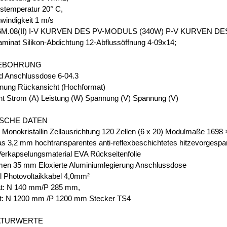
temperatur 20° C,
indigkeit 1 m/s
M.08(II) I-V KURVEN DES PV-MODULS (340W) P-V KURVEN D
inat Silikon-Abdichtung 12-Abflussöffnung 4-09x14;
EBOHRUNG
d Anschlussdose 6-04.3
nung Rückansicht (Hochformat)
ht Strom (A) Leistung (W) Spannung (V) Spannung (V)
SCHE DATEN
n Monokristallin Zellausrichtung 120 Zellen (6 x 20) Modulmaße 169
as 3,2 mm hochtransparentes anti-reflexbeschichtetes hitzevorgespa
Verkapselungsmaterial EVA Rückseitenfolie
en 35 mm Eloxierte Aluminiumlegierung Anschlussdose
l Photovoltaikkabel 4,0mm²
t: N 140 mm/P 285 mm,
t: N 1200 mm /P 1200 mm Stecker TS4
ATURWERTE