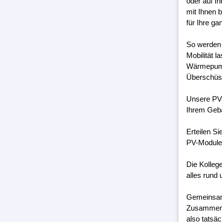
oder auf I
mit Ihnen 
für Ihre g
So werden 
Mobilität 
Wärmepumpe
Überschüss
Unsere PV-
Ihrem Geb
Erteilen S
PV-Module 
Die Kolleg
alles rund 
Gemeinsam 
Zusammenar
also tatsäc