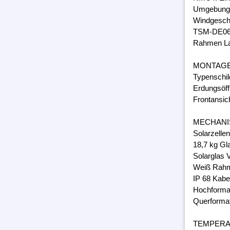
Umgebungs
Windgeschw
TSM-DE06
Rahmen Lam
MONTAG
Typenschil
Erdungsöff
Frontansic
MECHANI
Solarzelle
18,7 kg Gl
Solarglas 
Weiß Rahm
IP 68 Kabe
Hochforma
Querforma
TEMPER