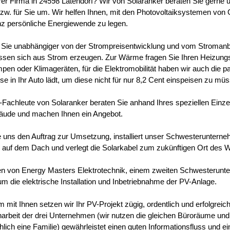
hrer Firma in 24598 Latendorf? Wir von Solaranker beraten Sie gerne 
bzw. für Sie um. Wir helfen Ihnen, mit den Photovoltaiksystemen von 
anz persönliche Energiewende zu legen.
Sie unabhängiger von der Strompreisentwicklung und vom Stroman
lassen sich aus Strom erzeugen. Zur Wärme fragen Sie Ihren Heizun
n oder Klimageräten, für die Elektromobilität haben wir auch die p
e in Ihr Auto lädt, um diese nicht für nur 8,2 Cent einspeisen zu mü
Fachleute von Solaranker beraten Sie anhand Ihres speziellen Einzel
äude und machen Ihnen ein Angebot.
ie uns den Auftrag zur Umsetzung, installiert unser Schwesteruntern
auf dem Dach und verlegt die Solarkabel zum zukünftigen Ort des W
en von Energy Masters Elektrotechnik, einem zweiten Schwesterun
um die elektrische Installation und Inbetriebnahme der PV-Anlage.
mit Ihnen setzen wir Ihr PV-Projekt zügig, ordentlich und erfolgreic
beit der drei Unternehmen (wir nutzen die gleichen Büroräume und 
hlich eine Familie) gewährleistet einen guten Informationsfluss und e