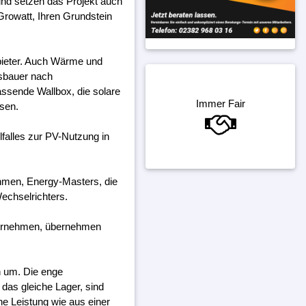
und setzen das Projekt auch
Growatt, Ihren Grundstein
bieter. Auch Wärme und
gsbauer nach
assende Wallbox, die solare
Immer Fair
ssen.
falles zur PV-Nutzung in
ehmen, Energy-Masters, die
echselrichters.
ternehmen, übernehmen
h um. Die enge
das gleiche Lager, sind
ine Leistung wie aus einer