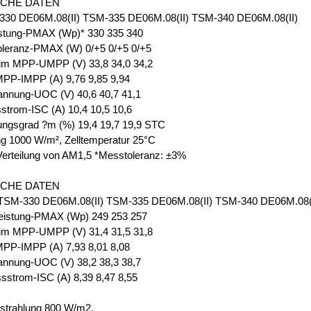
SCHE DATEN
30 DE06M.08(II) TSM-335 DE06M.08(II) TSM-340 DE06M.08(II)
istung-PMAX (Wp)* 330 335 340
oleranz-PMAX (W) 0/+5 0/+5 0/+5
im MPP-UMPP (V) 33,8 34,0 34,2
PP-IMPP (A) 9,76 9,85 9,94
annung-UOC (V) 40,6 40,7 41,1
strom-ISC (A) 10,4 10,5 10,6
ungsgrad ?m (%) 19,4 19,7 19,9 STC
ng 1000 W/m², Zelltemperatur 25°C
Verteilung von AM1,5 *Messtoleranz: ±3%
SCHE DATEN
M-330 DE06M.08(II) TSM-335 DE06M.08(II) TSM-340 DE06M.08(I
eistung-PMAX (Wp) 249 253 257
im MPP-UMPP (V) 31,4 31,5 31,8
PP-IMPP (A) 7,93 8,01 8,08
annung-UOC (V) 38,2 38,3 38,7
sstrom-ISC (A) 8,39 8,47 8,55
strahlung 800 W/m2,