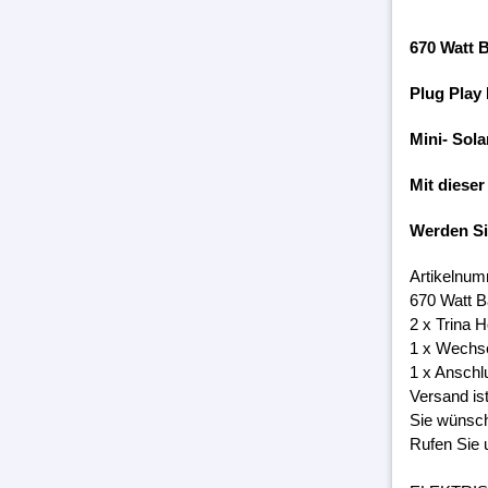
670 Watt 
Plug Play
Mini- Sola
Mit dieser
Werden S
Artikelnum
670 Watt B
2 x Trina 
1 x Wechs
1 x Anschl
Versand is
Sie wünsch
Rufen Sie 