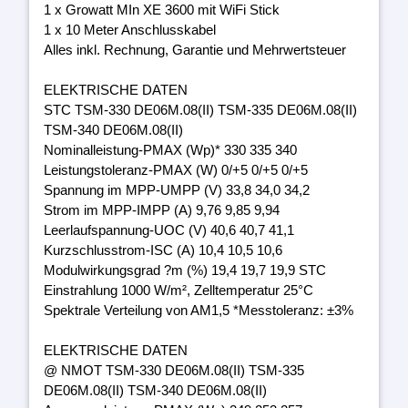
1 x Growatt MIn XE 3600 mit WiFi Stick
1 x 10 Meter Anschlusskabel
Alles inkl. Rechnung, Garantie und Mehrwertsteuer
ELEKTRISCHE DATEN
STC TSM-330 DE06M.08(II) TSM-335 DE06M.08(II)
TSM-340 DE06M.08(II)
Nominalleistung-PMAX (Wp)* 330 335 340
Leistungstoleranz-PMAX (W) 0/+5 0/+5 0/+5
Spannung im MPP-UMPP (V) 33,8 34,0 34,2
Strom im MPP-IMPP (A) 9,76 9,85 9,94
Leerlaufspannung-UOC (V) 40,6 40,7 41,1
Kurzschlusstrom-ISC (A) 10,4 10,5 10,6
Modulwirkungsgrad ?m (%) 19,4 19,7 19,9 STC
Einstrahlung 1000 W/m², Zelltemperatur 25°C
Spektrale Verteilung von AM1,5 *Messtoleranz: ±3%
ELEKTRISCHE DATEN
@ NMOT TSM-330 DE06M.08(II) TSM-335
DE06M.08(II) TSM-340 DE06M.08(II)