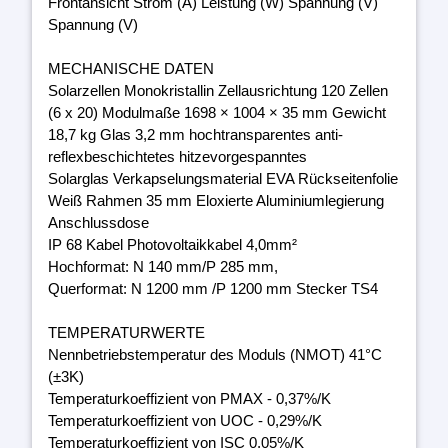
Frontansicht Strom (A) Leistung (W) Spannung (V)
Spannung (V)
MECHANISCHE DATEN
Solarzellen Monokristallin Zellausrichtung 120 Zellen
(6 x 20) Modulmaße 1698 × 1004 × 35 mm Gewicht
18,7 kg Glas 3,2 mm hochtransparentes anti-
reflexbeschichtetes hitzevorgespanntes
Solarglas Verkapselungsmaterial EVA Rückseitenfolie
Weiß Rahmen 35 mm Eloxierte Aluminiumlegierung
Anschlussdose
IP 68 Kabel Photovoltaikkabel 4,0mm²
Hochformat: N 140 mm/P 285 mm,
Querformat: N 1200 mm /P 1200 mm Stecker TS4
TEMPERATURWERTE
Nennbetriebstemperatur des Moduls (NMOT) 41°C
(±3K)
Temperaturkoeffizient von PMAX - 0,37%/K
Temperaturkoeffizient von UOC - 0,29%/K
Temperaturkoeffizient von ISC 0,05%/K