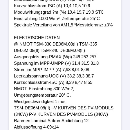
Kurzschlusstrom-ISC (A) 10,4 10,5 10,6
Modulwirkungsgrad ?m (%) 19,4 19,7 19,9 STC
Einstrahlung 1000 W/m², Zelltemperatur 25°C
Spektrale Verteilung von AM1,5 *Messtoleranz: ±3%
ELEKTRISCHE DATEN
@ NMOT TSM-330 DE06M.08(II) TSM-335
DE06M.08(II) TSM-340 DE06M.08(II)
Ausgangsleistung-PMAX (Wp) 249 253 257
Spannung im MPP-UMPP (V) 31,4 31,5 31,8
Strom im MPP-IMPP (A) 7,93 8,01 8,08
Leerlaufspannung-UOC (V) 38,2 38,3 38,7
Kurzschlussstrom-ISC (A) 8,39 8,47 8,55
NMOT: Einstrahlung 800 W/m2,
Umgebungstemperatur 20° C,
Windgeschwindigkeit 1 m/s
TSM-DE06M.08(II) I-V KURVEN DES PV-MODULS
(340W) P-V KURVEN DES PV-MODULS (340W)
Rahmen Laminat Silikon-Abdichtung 12-
Abflussöffnung 4-09x14