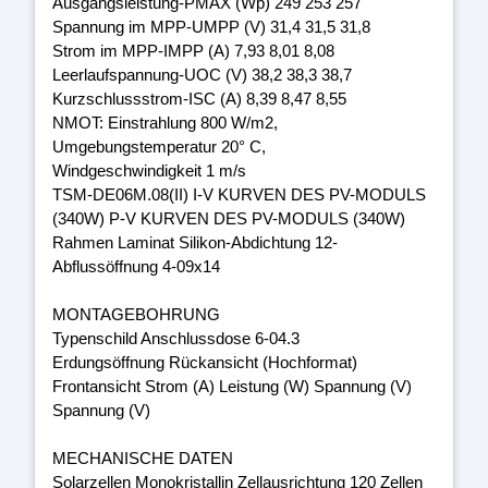
Ausgangsleistung-PMAX (Wp) 249 253 257
Spannung im MPP-UMPP (V) 31,4 31,5 31,8
Strom im MPP-IMPP (A) 7,93 8,01 8,08
Leerlaufspannung-UOC (V) 38,2 38,3 38,7
Kurzschlussstrom-ISC (A) 8,39 8,47 8,55
NMOT: Einstrahlung 800 W/m2,
Umgebungstemperatur 20° C,
Windgeschwindigkeit 1 m/s
TSM-DE06M.08(II) I-V KURVEN DES PV-MODULS
(340W) P-V KURVEN DES PV-MODULS (340W)
Rahmen Laminat Silikon-Abdichtung 12-
Abflussöffnung 4-09x14
MONTAGEBOHRUNG
Typenschild Anschlussdose 6-04.3
Erdungsöffnung Rückansicht (Hochformat)
Frontansicht Strom (A) Leistung (W) Spannung (V)
Spannung (V)
MECHANISCHE DATEN
Solarzellen Monokristallin Zellausrichtung 120 Zellen