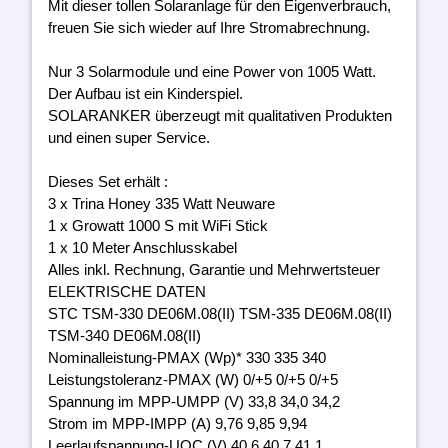
Mit dieser tollen Solaranlage für den Eigenverbrauch,
freuen Sie sich wieder auf Ihre Stromabrechnung.
Nur 3 Solarmodule und eine Power von 1005 Watt.
Der Aufbau ist ein Kinderspiel.
SOLARANKER überzeugt mit qualitativen Produkten
und einen super Service.
Dieses Set erhält :
3 x Trina Honey 335 Watt Neuware
1 x Growatt 1000 S mit WiFi Stick
1 x 10 Meter Anschlusskabel
Alles inkl. Rechnung, Garantie und Mehrwertsteuer
ELEKTRISCHE DATEN
STC TSM-330 DE06M.08(II) TSM-335 DE06M.08(II)
TSM-340 DE06M.08(II)
Nominalleistung-PMAX (Wp)* 330 335 340
Leistungstoleranz-PMAX (W) 0/+5 0/+5 0/+5
Spannung im MPP-UMPP (V) 33,8 34,0 34,2
Strom im MPP-IMPP (A) 9,76 9,85 9,94
Leerlaufspannung-UOC (V) 40,6 40,7 41,1