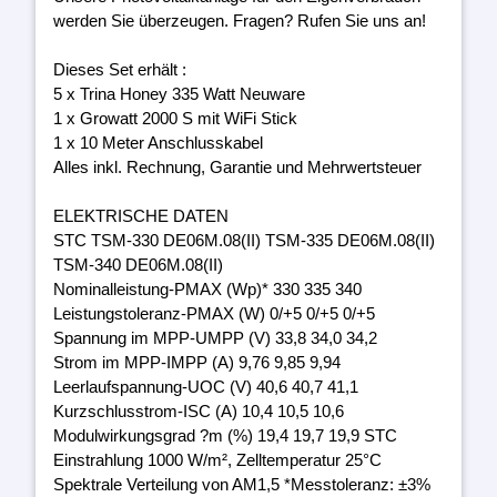
werden Sie überzeugen. Fragen? Rufen Sie uns an!
Dieses Set erhält :
5 x Trina Honey 335 Watt Neuware
1 x Growatt 2000 S mit WiFi Stick
1 x 10 Meter Anschlusskabel
Alles inkl. Rechnung, Garantie und Mehrwertsteuer
ELEKTRISCHE DATEN
STC TSM-330 DE06M.08(II) TSM-335 DE06M.08(II)
TSM-340 DE06M.08(II)
Nominalleistung-PMAX (Wp)* 330 335 340
Leistungstoleranz-PMAX (W) 0/+5 0/+5 0/+5
Spannung im MPP-UMPP (V) 33,8 34,0 34,2
Strom im MPP-IMPP (A) 9,76 9,85 9,94
Leerlaufspannung-UOC (V) 40,6 40,7 41,1
Kurzschlusstrom-ISC (A) 10,4 10,5 10,6
Modulwirkungsgrad ?m (%) 19,4 19,7 19,9 STC
Einstrahlung 1000 W/m², Zelltemperatur 25°C
Spektrale Verteilung von AM1,5 *Messtoleranz: ±3%