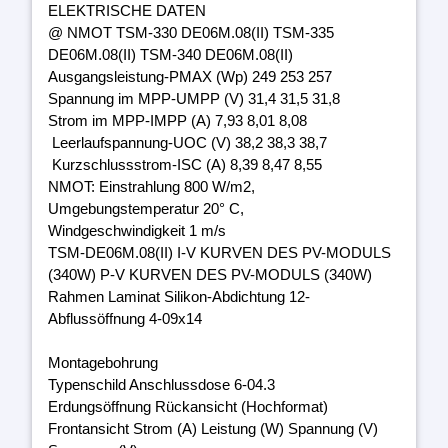
ELEKTRISCHE DATEN
@ NMOT TSM-330 DE06M.08(II) TSM-335
DE06M.08(II) TSM-340 DE06M.08(II)
Ausgangsleistung-PMAX (Wp) 249 253 257
Spannung im MPP-UMPP (V) 31,4 31,5 31,8
Strom im MPP-IMPP (A) 7,93 8,01 8,08
Leerlaufspannung-UOC (V) 38,2 38,3 38,7
Kurzschlussstrom-ISC (A) 8,39 8,47 8,55
NMOT: Einstrahlung 800 W/m2,
Umgebungstemperatur 20° C,
Windgeschwindigkeit 1 m/s
TSM-DE06M.08(II) I-V KURVEN DES PV-MODULS
(340W) P-V KURVEN DES PV-MODULS (340W)
Rahmen Laminat Silikon-Abdichtung 12-
Abflussöffnung 4-09x14
Montagebohrung
Typenschild Anschlussdose 6-04.3
Erdungsöffnung Rückansicht (Hochformat)
Frontansicht Strom (A) Leistung (W) Spannung (V)