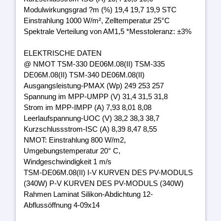
Modulwirkungsgrad ?m (%) 19,4 19,7 19,9 STC
Einstrahlung 1000 W/m², Zelltemperatur 25°C
Spektrale Verteilung von AM1,5 *Messtoleranz: ±3%
ELEKTRISCHE DATEN
@ NMOT TSM-330 DE06M.08(II) TSM-335
DE06M.08(II) TSM-340 DE06M.08(II)
Ausgangsleistung-PMAX (Wp) 249 253 257
Spannung im MPP-UMPP (V) 31,4 31,5 31,8
Strom im MPP-IMPP (A) 7,93 8,01 8,08
Leerlaufspannung-UOC (V) 38,2 38,3 38,7
Kurzschlussstrom-ISC (A) 8,39 8,47 8,55
NMOT: Einstrahlung 800 W/m2,
Umgebungstemperatur 20° C,
Windgeschwindigkeit 1 m/s
TSM-DE06M.08(II) I-V KURVEN DES PV-MODULS
(340W) P-V KURVEN DES PV-MODULS (340W)
Rahmen Laminat Silikon-Abdichtung 12-
Abflussöffnung 4-09x14