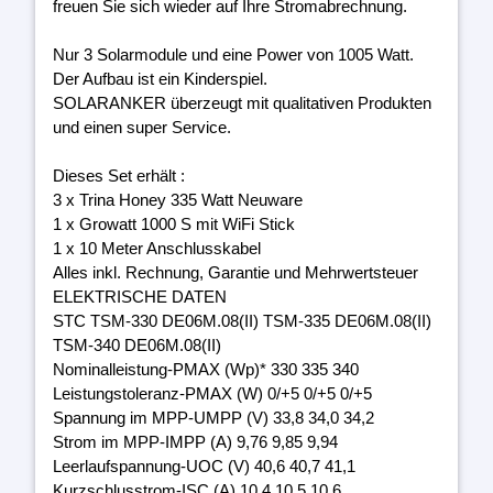
freuen Sie sich wieder auf Ihre Stromabrechnung.
Nur 3 Solarmodule und eine Power von 1005 Watt.
Der Aufbau ist ein Kinderspiel.
SOLARANKER überzeugt mit qualitativen Produkten
und einen super Service.
Dieses Set erhält :
3 x Trina Honey 335 Watt Neuware
1 x Growatt 1000 S mit WiFi Stick
1 x 10 Meter Anschlusskabel
Alles inkl. Rechnung, Garantie und Mehrwertsteuer
ELEKTRISCHE DATEN
STC TSM-330 DE06M.08(II) TSM-335 DE06M.08(II)
TSM-340 DE06M.08(II)
Nominalleistung-PMAX (Wp)* 330 335 340
Leistungstoleranz-PMAX (W) 0/+5 0/+5 0/+5
Spannung im MPP-UMPP (V) 33,8 34,0 34,2
Strom im MPP-IMPP (A) 9,76 9,85 9,94
Leerlaufspannung-UOC (V) 40,6 40,7 41,1
Kurzschlusstrom-ISC (A) 10,4 10,5 10,6