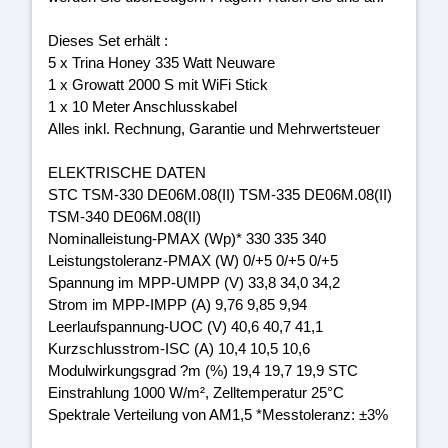
Dieses Set erhält :
5 x Trina Honey 335 Watt Neuware
1 x Growatt 2000 S mit WiFi Stick
1 x 10 Meter Anschlusskabel
Alles inkl. Rechnung, Garantie und Mehrwertsteuer
ELEKTRISCHE DATEN
STC TSM-330 DE06M.08(II) TSM-335 DE06M.08(II)
TSM-340 DE06M.08(II)
Nominalleistung-PMAX (Wp)* 330 335 340
Leistungstoleranz-PMAX (W) 0/+5 0/+5 0/+5
Spannung im MPP-UMPP (V) 33,8 34,0 34,2
Strom im MPP-IMPP (A) 9,76 9,85 9,94
Leerlaufspannung-UOC (V) 40,6 40,7 41,1
Kurzschlusstrom-ISC (A) 10,4 10,5 10,6
Modulwirkungsgrad ?m (%) 19,4 19,7 19,9 STC
Einstrahlung 1000 W/m², Zelltemperatur 25°C
Spektrale Verteilung von AM1,5 *Messtoleranz: ±3%