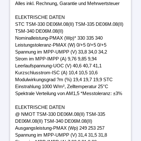
Alles inkl. Rechnung, Garantie und Mehrwertsteuer
ELEKTRISCHE DATEN
STC TSM-330 DE06M.08(II) TSM-335 DE06M.08(II)
TSM-340 DE06M.08(II)
Nominalleistung-PMAX (Wp)* 330 335 340
Leistungstoleranz-PMAX (W) 0/+5 0/+5 0/+5
Spannung im MPP-UMPP (V) 33,8 34,0 34,2
Strom im MPP-IMPP (A) 9,76 9,85 9,94
Leerlaufspannung-UOC (V) 40,6 40,7 41,1
Kurzschlusstrom-ISC (A) 10,4 10,5 10,6
Modulwirkungsgrad ?m (%) 19,4 19,7 19,9 STC
Einstrahlung 1000 W/m², Zelltemperatur 25°C
Spektrale Verteilung von AM1,5 *Messtoleranz: ±3%
ELEKTRISCHE DATEN
@ NMOT TSM-330 DE06M.08(II) TSM-335
DE06M.08(II) TSM-340 DE06M.08(II)
Ausgangsleistung-PMAX (Wp) 249 253 257
Spannung im MPP-UMPP (V) 31,4 31,5 31,8