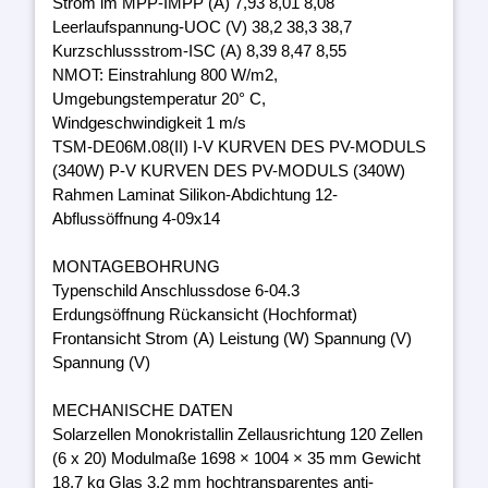
Strom im MPP-IMPP (A) 7,93 8,01 8,08
Leerlaufspannung-UOC (V) 38,2 38,3 38,7
Kurzschlussstrom-ISC (A) 8,39 8,47 8,55
NMOT: Einstrahlung 800 W/m2,
Umgebungstemperatur 20° C,
Windgeschwindigkeit 1 m/s
TSM-DE06M.08(II) I-V KURVEN DES PV-MODULS
(340W) P-V KURVEN DES PV-MODULS (340W)
Rahmen Laminat Silikon-Abdichtung 12-
Abflussöffnung 4-09x14
MONTAGEBOHRUNG
Typenschild Anschlussdose 6-04.3
Erdungsöffnung Rückansicht (Hochformat)
Frontansicht Strom (A) Leistung (W) Spannung (V)
Spannung (V)
MECHANISCHE DATEN
Solarzellen Monokristallin Zellausrichtung 120 Zellen
(6 x 20) Modulmaße 1698 × 1004 × 35 mm Gewicht
18,7 kg Glas 3,2 mm hochtransparentes anti-