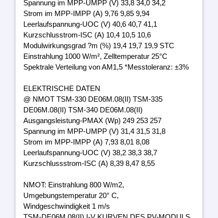
Spannung im MPP-UMPP (V) 33,8 34,0 34,2
Strom im MPP-IMPP (A) 9,76 9,85 9,94
Leerlaufspannung-UOC (V) 40,6 40,7 41,1
Kurzschlusstrom-ISC (A) 10,4 10,5 10,6
Modulwirkungsgrad ?m (%) 19,4 19,7 19,9 STC
Einstrahlung 1000 W/m², Zelltemperatur 25°C
Spektrale Verteilung von AM1,5 *Messtoleranz: ±3%
ELEKTRISCHE DATEN
@ NMOT TSM-330 DE06M.08(II) TSM-335
DE06M.08(II) TSM-340 DE06M.08(II)
Ausgangsleistung-PMAX (Wp) 249 253 257
Spannung im MPP-UMPP (V) 31,4 31,5 31,8
Strom im MPP-IMPP (A) 7,93 8,01 8,08
Leerlaufspannung-UOC (V) 38,2 38,3 38,7
Kurzschlussstrom-ISC (A) 8,39 8,47 8,55
NMOT: Einstrahlung 800 W/m2,
Umgebungstemperatur 20° C,
Windgeschwindigkeit 1 m/s
TSM-DE06M.08(II) I-V KURVEN DES PV-MODULS