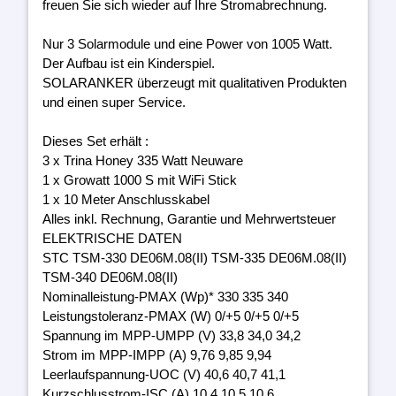
freuen Sie sich wieder auf Ihre Stromabrechnung.
Nur 3 Solarmodule und eine Power von 1005 Watt.
Der Aufbau ist ein Kinderspiel.
SOLARANKER überzeugt mit qualitativen Produkten
und einen super Service.
Dieses Set erhält :
3 x Trina Honey 335 Watt Neuware
1 x Growatt 1000 S mit WiFi Stick
1 x 10 Meter Anschlusskabel
Alles inkl. Rechnung, Garantie und Mehrwertsteuer
ELEKTRISCHE DATEN
STC TSM-330 DE06M.08(II) TSM-335 DE06M.08(II)
TSM-340 DE06M.08(II)
Nominalleistung-PMAX (Wp)* 330 335 340
Leistungstoleranz-PMAX (W) 0/+5 0/+5 0/+5
Spannung im MPP-UMPP (V) 33,8 34,0 34,2
Strom im MPP-IMPP (A) 9,76 9,85 9,94
Leerlaufspannung-UOC (V) 40,6 40,7 41,1
Kurzschlusstrom-ISC (A) 10,4 10,5 10,6