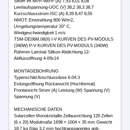
Strom im MPP-IMPP (A) 7,93 8,01 8,08
Leerlaufspannung-UOC (V) 38,2 38,3 38,7
Kurzschlussstrom-ISC (A) 8,39 8,47 8,55
NMOT: Einstrahlung 800 W/m2,
Umgebungstemperatur 20° C,
Windgeschwindigkeit 1 m/s
TSM-DE06M.08(II) I-V KURVEN DES PV-MODULS
(340W) P-V KURVEN DES PV-MODULS (340W)
Rahmen Laminat Silikon-Abdichtung 12-
Abflussöffnung 4-09x14
MONTAGEBOHRUNG
Typenschild Anschlussdose 6-04.3
Erdungsöffnung Rückansicht (Hochformat)
Frontansicht Strom (A) Leistung (W) Spannung (V)
Spannung (V)
MECHANISCHE DATEN
Solarzellen Monokristallin Zellausrichtung 120 Zellen
(6 x 20) Modulmaße 1698 × 1004 × 35 mm Gewicht
18,7 kg Glas 3,2 mm hochtransparentes anti-