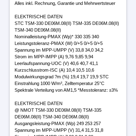
Alles inkl. Rechnung, Garantie und Mehrwertsteuer
ELEKTRISCHE DATEN
STC TSM-330 DE06M.08(II) TSM-335 DE06M.08(II)
TSM-340 DE06M.08(II)
Nominalleistung-PMAX (Wp)* 330 335 340
Leistungstoleranz-PMAX (W) 0/+5 0/+5 0/+5
Spannung im MPP-UMPP (V) 33,8 34,0 34,2
Strom im MPP-IMPP (A) 9,76 9,85 9,94
Leerlaufspannung-UOC (V) 40,6 40,7 41,1
Kurzschlusstrom-ISC (A) 10,4 10,5 10,6
Modulwirkungsgrad ?m (%) 19,4 19,7 19,9 STC
Einstrahlung 1000 W/m², Zelltemperatur 25°C
Spektrale Verteilung von AM1,5 *Messtoleranz: ±3%
ELEKTRISCHE DATEN
@ NMOT TSM-330 DE06M.08(II) TSM-335
DE06M.08(II) TSM-340 DE06M.08(II)
Ausgangsleistung-PMAX (Wp) 249 253 257
Spannung im MPP-UMPP (V) 31,4 31,5 31,8