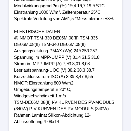
Modulwirkungsgrad ?m (%) 19,4 19,7 19,9 STC
Einstrahlung 1000 W/m², Zelltemperatur 25°C
Spektrale Verteilung von AM1,5 *Messtoleranz: ±3%
ELEKTRISCHE DATEN
@ NMOT TSM-330 DE06M.08(II) TSM-335
DE06M.08(II) TSM-340 DE06M.08(II)
Ausgangsleistung-PMAX (Wp) 249 253 257
Spannung im MPP-UMPP (V) 31,4 31,5 31,8
Strom im MPP-IMPP (A) 7,93 8,01 8,08
Leerlaufspannung-UOC (V) 38,2 38,3 38,7
Kurzschlussstrom-ISC (A) 8,39 8,47 8,55
NMOT: Einstrahlung 800 W/m2,
Umgebungstemperatur 20° C,
Windgeschwindigkeit 1 m/s
TSM-DE06M.08(II) I-V KURVEN DES PV-MODULS
(340W) P-V KURVEN DES PV-MODULS (340W)
Rahmen Laminat Silikon-Abdichtung 12-
Abflussöffnung 4-09x14