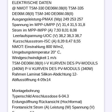
ELEKTRISCHE DATEN
@ NMOT TSM-330 DE06M.08(II) TSM-335
DE06M.08(II) TSM-340 DE06M.08(II)
Ausgangsleistung-PMAX (Wp) 249 253 257
Spannung im MPP-UMPP (V) 31,4 31,5 31,8
Strom im MPP-IMPP (A) 7,93 8,01 8,08
Leerlaufspannung-UOC (V) 38,2 38,3 38,7
Kurzschlussstrom-ISC (A) 8,39 8,47 8,55
NMOT: Einstrahlung 800 W/m2,
Umgebungstemperatur 20° C,
Windgeschwindigkeit 1 m/s
TSM-DE06M.08(II) I-V KURVEN DES PV-MODULS
(340W) P-V KURVEN DES PV-MODULS (340W)
Rahmen Laminat Silikon-Abdichtung 12-
Abflussöffnung 4-09x14
Montagebohrung
Typenschild Anschlussdose 6-04.3
Erdungsöffnung Rückansicht (Hochformat)
Frontansicht Strom (A) Leistung (W) Spannung (V)