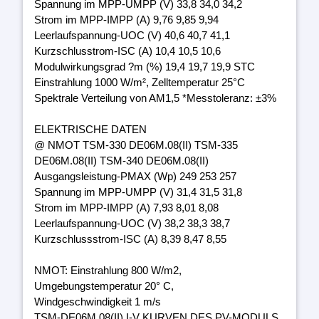
Spannung im MPP-UMPP (V) 33,8 34,0 34,2
Strom im MPP-IMPP (A) 9,76 9,85 9,94
Leerlaufspannung-UOC (V) 40,6 40,7 41,1
Kurzschlusstrom-ISC (A) 10,4 10,5 10,6
Modulwirkungsgrad ?m (%) 19,4 19,7 19,9 STC
Einstrahlung 1000 W/m², Zelltemperatur 25°C
Spektrale Verteilung von AM1,5 *Messtoleranz: ±3%
ELEKTRISCHE DATEN
@ NMOT TSM-330 DE06M.08(II) TSM-335
DE06M.08(II) TSM-340 DE06M.08(II)
Ausgangsleistung-PMAX (Wp) 249 253 257
Spannung im MPP-UMPP (V) 31,4 31,5 31,8
Strom im MPP-IMPP (A) 7,93 8,01 8,08
Leerlaufspannung-UOC (V) 38,2 38,3 38,7
Kurzschlussstrom-ISC (A) 8,39 8,47 8,55
NMOT: Einstrahlung 800 W/m2,
Umgebungstemperatur 20° C,
Windgeschwindigkeit 1 m/s
TSM-DE06M.08(II) I-V KURVEN DES PV-MODULS