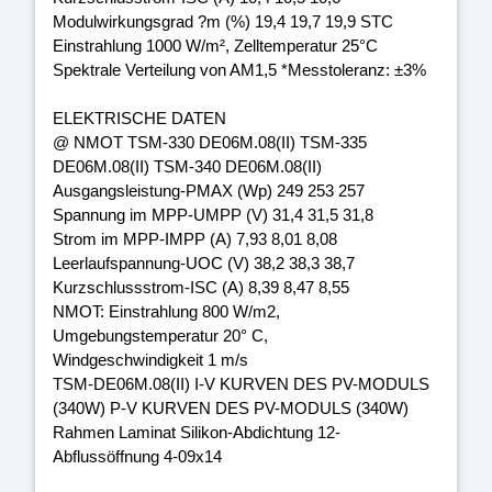
Modulwirkungsgrad ?m (%) 19,4 19,7 19,9 STC
Einstrahlung 1000 W/m², Zelltemperatur 25°C
Spektrale Verteilung von AM1,5 *Messtoleranz: ±3%
ELEKTRISCHE DATEN
@ NMOT TSM-330 DE06M.08(II) TSM-335
DE06M.08(II) TSM-340 DE06M.08(II)
Ausgangsleistung-PMAX (Wp) 249 253 257
Spannung im MPP-UMPP (V) 31,4 31,5 31,8
Strom im MPP-IMPP (A) 7,93 8,01 8,08
Leerlaufspannung-UOC (V) 38,2 38,3 38,7
Kurzschlussstrom-ISC (A) 8,39 8,47 8,55
NMOT: Einstrahlung 800 W/m2,
Umgebungstemperatur 20° C,
Windgeschwindigkeit 1 m/s
TSM-DE06M.08(II) I-V KURVEN DES PV-MODULS
(340W) P-V KURVEN DES PV-MODULS (340W)
Rahmen Laminat Silikon-Abdichtung 12-
Abflussöffnung 4-09x14