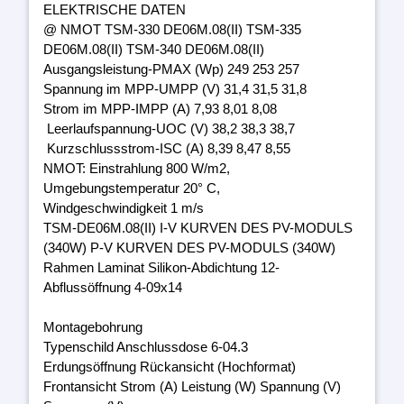
ELEKTRISCHE DATEN
@ NMOT TSM-330 DE06M.08(II) TSM-335
DE06M.08(II) TSM-340 DE06M.08(II)
Ausgangsleistung-PMAX (Wp) 249 253 257
Spannung im MPP-UMPP (V) 31,4 31,5 31,8
Strom im MPP-IMPP (A) 7,93 8,01 8,08
Leerlaufspannung-UOC (V) 38,2 38,3 38,7
Kurzschlussstrom-ISC (A) 8,39 8,47 8,55
NMOT: Einstrahlung 800 W/m2,
Umgebungstemperatur 20° C,
Windgeschwindigkeit 1 m/s
TSM-DE06M.08(II) I-V KURVEN DES PV-MODULS
(340W) P-V KURVEN DES PV-MODULS (340W)
Rahmen Laminat Silikon-Abdichtung 12-
Abflussöffnung 4-09x14
Montagebohrung
Typenschild Anschlussdose 6-04.3
Erdungsöffnung Rückansicht (Hochformat)
Frontansicht Strom (A) Leistung (W) Spannung (V)