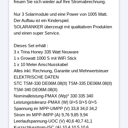
freuen Sie sich wieder auf Ihre Stromabrechnung.
Nur 3 Solarmodule und eine Power von 1005 Watt.
Der Aufbau ist ein Kinderspiel.
SOLARANKER überzeugt mit qualitativen Produkten
und einen super Service.
Dieses Set erhält :
3 x Trina Honey 335 Watt Neuware
1 x Growatt 1000 S mit WiFi Stick
1 x 10 Meter Anschlusskabel
Alles inkl. Rechnung, Garantie und Mehrwertsteuer
ELEKTRISCHE DATEN
STC TSM-330 DE06M.08(II) TSM-335 DE06M.08(II)
TSM-340 DE06M.08(II)
Nominalleistung-PMAX (Wp)* 330 335 340
Leistungstoleranz-PMAX (W) 0/+5 0/+5 0/+5
Spannung im MPP-UMPP (V) 33,8 34,0 34,2
Strom im MPP-IMPP (A) 9,76 9,85 9,94
Leerlaufspannung-UOC (V) 40,6 40,7 41,1
Kurzschlusstrom-ISC (A) 10,4 10,5 10,6