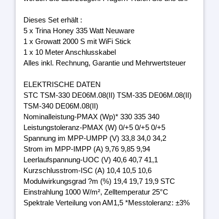
Dieses Set erhält :
5 x Trina Honey 335 Watt Neuware
1 x Growatt 2000 S mit WiFi Stick
1 x 10 Meter Anschlusskabel
Alles inkl. Rechnung, Garantie und Mehrwertsteuer
ELEKTRISCHE DATEN
STC TSM-330 DE06M.08(II) TSM-335 DE06M.08(II)
TSM-340 DE06M.08(II)
Nominalleistung-PMAX (Wp)* 330 335 340
Leistungstoleranz-PMAX (W) 0/+5 0/+5 0/+5
Spannung im MPP-UMPP (V) 33,8 34,0 34,2
Strom im MPP-IMPP (A) 9,76 9,85 9,94
Leerlaufspannung-UOC (V) 40,6 40,7 41,1
Kurzschlusstrom-ISC (A) 10,4 10,5 10,6
Modulwirkungsgrad ?m (%) 19,4 19,7 19,9 STC
Einstrahlung 1000 W/m², Zelltemperatur 25°C
Spektrale Verteilung von AM1,5 *Messtoleranz: ±3%