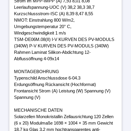
Strom im MPP-IMPP (A) 7,93 8,01 8,08
Leerlaufspannung-UOC (V) 38,2 38,3 38,7
Kurzschlussstrom-ISC (A) 8,39 8,47 8,55
NMOT: Einstrahlung 800 W/m2,
Umgebungstemperatur 20° C,
Windgeschwindigkeit 1 m/s
TSM-DE06M.08(II) I-V KURVEN DES PV-MODULS
(340W) P-V KURVEN DES PV-MODULS (340W)
Rahmen Laminat Silikon-Abdichtung 12-
Abflussöffnung 4-09x14
MONTAGEBOHRUNG
Typenschild Anschlussdose 6-04.3
Erdungsöffnung Rückansicht (Hochformat)
Frontansicht Strom (A) Leistung (W) Spannung (V)
Spannung (V)
MECHANISCHE DATEN
Solarzellen Monokristallin Zellausrichtung 120 Zellen
(6 x 20) Modulmaße 1698 × 1004 × 35 mm Gewicht
18,7 kg Glas 3,2 mm hochtransparentes anti-