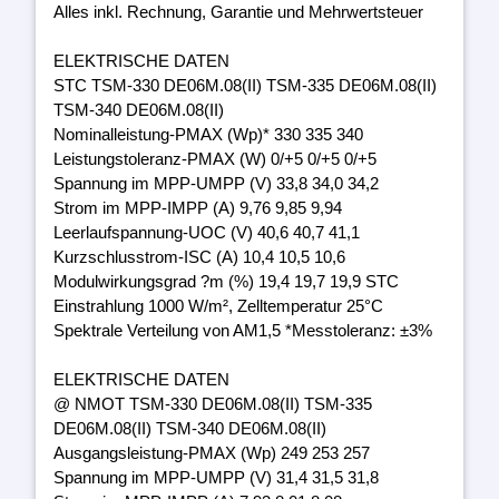
Alles inkl. Rechnung, Garantie und Mehrwertsteuer
ELEKTRISCHE DATEN
STC TSM-330 DE06M.08(II) TSM-335 DE06M.08(II)
TSM-340 DE06M.08(II)
Nominalleistung-PMAX (Wp)* 330 335 340
Leistungstoleranz-PMAX (W) 0/+5 0/+5 0/+5
Spannung im MPP-UMPP (V) 33,8 34,0 34,2
Strom im MPP-IMPP (A) 9,76 9,85 9,94
Leerlaufspannung-UOC (V) 40,6 40,7 41,1
Kurzschlusstrom-ISC (A) 10,4 10,5 10,6
Modulwirkungsgrad ?m (%) 19,4 19,7 19,9 STC
Einstrahlung 1000 W/m², Zelltemperatur 25°C
Spektrale Verteilung von AM1,5 *Messtoleranz: ±3%
ELEKTRISCHE DATEN
@ NMOT TSM-330 DE06M.08(II) TSM-335
DE06M.08(II) TSM-340 DE06M.08(II)
Ausgangsleistung-PMAX (Wp) 249 253 257
Spannung im MPP-UMPP (V) 31,4 31,5 31,8