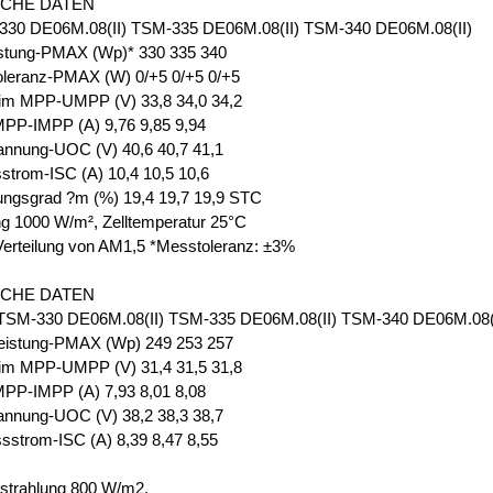
SCHE DATEN
30 DE06M.08(II) TSM-335 DE06M.08(II) TSM-340 DE06M.08(II)
istung-PMAX (Wp)* 330 335 340
oleranz-PMAX (W) 0/+5 0/+5 0/+5
im MPP-UMPP (V) 33,8 34,0 34,2
PP-IMPP (A) 9,76 9,85 9,94
annung-UOC (V) 40,6 40,7 41,1
strom-ISC (A) 10,4 10,5 10,6
ungsgrad ?m (%) 19,4 19,7 19,9 STC
ng 1000 W/m², Zelltemperatur 25°C
Verteilung von AM1,5 *Messtoleranz: ±3%
SCHE DATEN
M-330 DE06M.08(II) TSM-335 DE06M.08(II) TSM-340 DE06M.08(I
eistung-PMAX (Wp) 249 253 257
im MPP-UMPP (V) 31,4 31,5 31,8
PP-IMPP (A) 7,93 8,01 8,08
annung-UOC (V) 38,2 38,3 38,7
sstrom-ISC (A) 8,39 8,47 8,55
strahlung 800 W/m2,