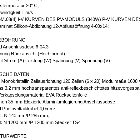
temperatur 20° C,
indigkeit 1 m/s
M.08(II) I-V KURVEN DES PV-MODULS (340W) P-V KURVEN D
inat Silikon-Abdichtung 12-Abflussöffnung 4-09x14;
EBOHRUNG
d Anschlussdose 6-04.3
nung Rückansicht (Hochformat)
ht Strom (A) Leistung (W) Spannung (V) Spannung (V)
SCHE DATEN
n Monokristallin Zellausrichtung 120 Zellen (6 x 20) Modulmaße 169
as 3,2 mm hochtransparentes anti-reflexbeschichtetes hitzevorgespa
Verkapselungsmaterial EVA Rückseitenfolie
en 35 mm Eloxierte Aluminiumlegierung Anschlussdose
l Photovoltaikkabel 4,0mm²
t: N 140 mm/P 285 mm,
t: N 1200 mm /P 1200 mm Stecker TS4
ATURWERTE