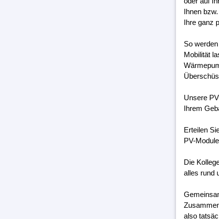
oder auf I
Ihnen bzw.
Ihre ganz 
So werden 
Mobilität 
Wärmepumpe
Überschüss
Unsere PV-
Ihrem Geb
Erteilen S
PV-Module 
Die Kolleg
alles rund 
Gemeinsam 
Zusammenar
also tatsäc