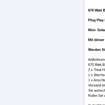
670 Watt 
Plug Play
Mini- Sola
Mit dieser
Werden S
Artikelnum
670 Watt B
2 x Trina 
1 x Wechs
1 x Anschl
Versand is
Sie wünsch
Rufen Sie 