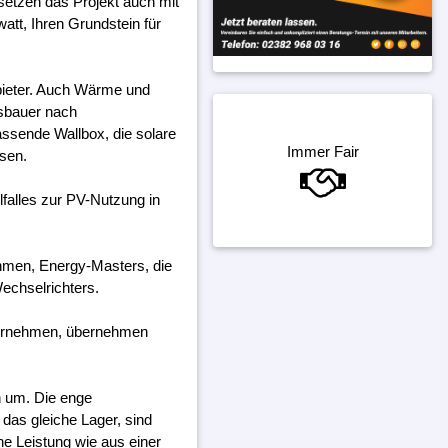
 setzen das Projekt auch mit
att, Ihren Grundstein für
bieter. Auch Wärme und
gsbauer nach
assende Wallbox, die solare
Immer Fair
ssen.
falles zur PV-Nutzung in
ehmen, Energy-Masters, die
echselrichters.
ternehmen, übernehmen
h um. Die enge
das gleiche Lager, sind
ine Leistung wie aus einer