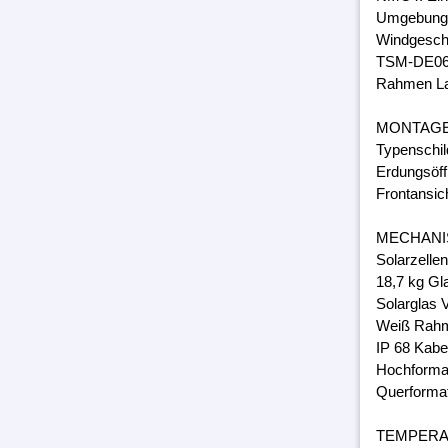
Umgebungs
Windgeschw
TSM-DE06
Rahmen Lam
MONTAG
Typenschil
Erdungsöff
Frontansic
MECHANI
Solarzelle
18,7 kg Gl
Solarglas 
Weiß Rahm
IP 68 Kabe
Hochforma
Querforma
TEMPER