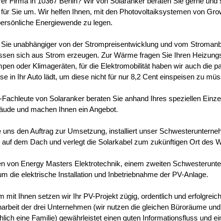
hrer Firma in 10367 Berlin? Wir von Solaranker beraten Sie gerne und
 für Sie um. Wir helfen Ihnen, mit den Photovoltaiksystemen von Grow
persönliche Energiewende zu legen.
Sie unabhängiger von der Strompreisentwicklung und vom Stroman
lassen sich aus Strom erzeugen. Zur Wärme fragen Sie Ihren Heizun
n oder Klimageräten, für die Elektromobilität haben wir auch die p
e in Ihr Auto lädt, um diese nicht für nur 8,2 Cent einspeisen zu mü
Fachleute von Solaranker beraten Sie anhand Ihres speziellen Einzel
äude und machen Ihnen ein Angebot.
ie uns den Auftrag zur Umsetzung, installiert unser Schwesteruntern
auf dem Dach und verlegt die Solarkabel zum zukünftigen Ort des W
en von Energy Masters Elektrotechnik, einem zweiten Schwesterun
um die elektrische Installation und Inbetriebnahme der PV-Anlage.
mit Ihnen setzen wir Ihr PV-Projekt zügig, ordentlich und erfolgreic
beit der drei Unternehmen (wir nutzen die gleichen Büroräume und 
hlich eine Familie) gewährleistet einen guten Informationsfluss und e