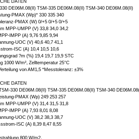
SCHE DATEN
30 DE06M.08(II) TSM-335 DE06M.08(II) TSM-340 DE06M.08(II)
istung-PMAX (Wp)* 330 335 340
oleranz-PMAX (W) 0/+5 0/+5 0/+5
im MPP-UMPP (V) 33,8 34,0 34,2
PP-IMPP (A) 9,76 9,85 9,94
annung-UOC (V) 40,6 40,7 41,1
strom-ISC (A) 10,4 10,5 10,6
ungsgrad ?m (%) 19,4 19,7 19,9 STC
ng 1000 W/m², Zelltemperatur 25°C
Verteilung von AM1,5 *Messtoleranz: ±3%
SCHE DATEN
M-330 DE06M.08(II) TSM-335 DE06M.08(II) TSM-340 DE06M.08(I
eistung-PMAX (Wp) 249 253 257
im MPP-UMPP (V) 31,4 31,5 31,8
PP-IMPP (A) 7,93 8,01 8,08
annung-UOC (V) 38,2 38,3 38,7
sstrom-ISC (A) 8,39 8,47 8,55
strahlung 800 W/m2,