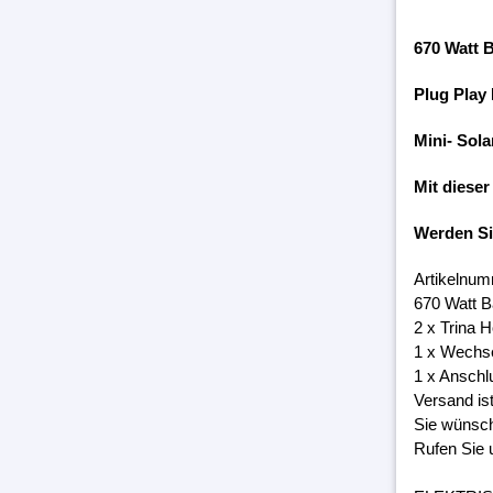
670 Watt 
Plug Play
Mini- Sola
Mit dieser
Werden S
Artikelnum
670 Watt B
2 x Trina 
1 x Wechs
1 x Anschl
Versand is
Sie wünsch
Rufen Sie 