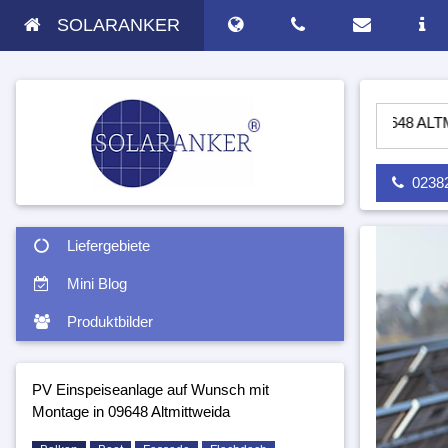
SOLARANKER
-PV ANLAGE AUF WUNSCH MIT MONTAGE IN 09648 ALTMITTWE
02382 
Liefergebiete
Mini Blog
Produktbilder
PV Einspeiseanlage auf Wunsch mit
Montage in 09648 Altmittweida