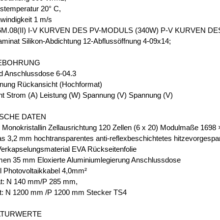
temperatur 20° C,
indigkeit 1 m/s
M.08(II) I-V KURVEN DES PV-MODULS (340W) P-V KURVEN D
inat Silikon-Abdichtung 12-Abflussöffnung 4-09x14;
EBOHRUNG
d Anschlussdose 6-04.3
nung Rückansicht (Hochformat)
ht Strom (A) Leistung (W) Spannung (V) Spannung (V)
SCHE DATEN
n Monokristallin Zellausrichtung 120 Zellen (6 x 20) Modulmaße 169
as 3,2 mm hochtransparentes anti-reflexbeschichtetes hitzevorgespa
Verkapselungsmaterial EVA Rückseitenfolie
en 35 mm Eloxierte Aluminiumlegierung Anschlussdose
l Photovoltaikkabel 4,0mm²
t: N 140 mm/P 285 mm,
t: N 1200 mm /P 1200 mm Stecker TS4
ATURWERTE