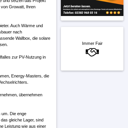
ne und setzen das Projekt
 von Growatt, Ihren
bieter. Auch Wärme und
gsbauer nach
assende Wallbox, die solare
Immer Fair
ssen.
falles zur PV-Nutzung in
ehmen, Energy-Masters, die
echselrichters.
ternehmen, übernehmen
h um. Die enge
das gleiche Lager, sind
ine Leistung wie aus einer