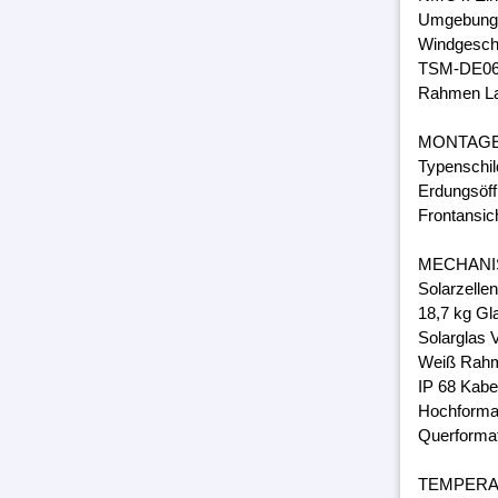
Umgebungs
Windgeschw
TSM-DE06
Rahmen Lam
MONTAG
Typenschil
Erdungsöff
Frontansic
MECHANI
Solarzelle
18,7 kg Gl
Solarglas 
Weiß Rahm
IP 68 Kabe
Hochforma
Querforma
TEMPER