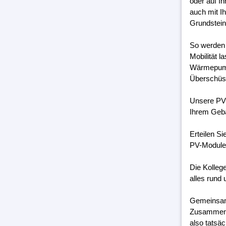
oder auf I
auch mit I
Grundstein
So werden 
Mobilität 
Wärmepumpe
Überschüss
Unsere PV-
Ihrem Geb
Erteilen S
PV-Module 
Die Kolleg
alles rund 
Gemeinsam 
Zusammenar
also tatsäc