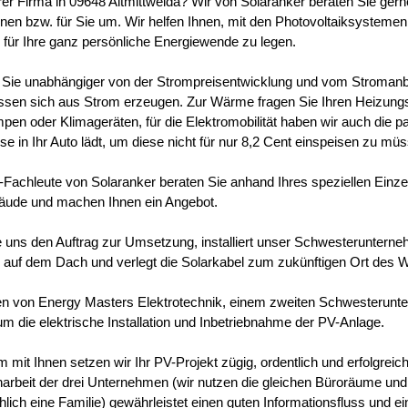
hrer Firma in 09648 Altmittweida? Wir von Solaranker beraten Sie ger
hnen bzw. für Sie um. Wir helfen Ihnen, mit den Photovoltaiksystemen
 für Ihre ganz persönliche Energiewende zu legen.
Sie unabhängiger von der Strompreisentwicklung und vom Stroman
lassen sich aus Strom erzeugen. Zur Wärme fragen Sie Ihren Heizun
n oder Klimageräten, für die Elektromobilität haben wir auch die p
e in Ihr Auto lädt, um diese nicht für nur 8,2 Cent einspeisen zu mü
Fachleute von Solaranker beraten Sie anhand Ihres speziellen Einzel
äude und machen Ihnen ein Angebot.
ie uns den Auftrag zur Umsetzung, installiert unser Schwesteruntern
auf dem Dach und verlegt die Solarkabel zum zukünftigen Ort des W
en von Energy Masters Elektrotechnik, einem zweiten Schwesterun
um die elektrische Installation und Inbetriebnahme der PV-Anlage.
mit Ihnen setzen wir Ihr PV-Projekt zügig, ordentlich und erfolgreic
beit der drei Unternehmen (wir nutzen die gleichen Büroräume und 
hlich eine Familie) gewährleistet einen guten Informationsfluss und e