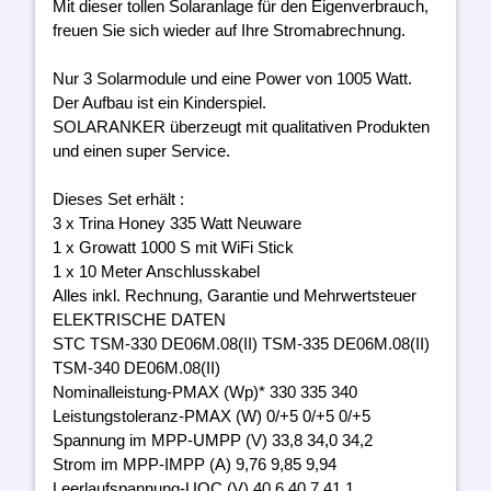
Mit dieser tollen Solaranlage für den Eigenverbrauch,
freuen Sie sich wieder auf Ihre Stromabrechnung.
Nur 3 Solarmodule und eine Power von 1005 Watt.
Der Aufbau ist ein Kinderspiel.
SOLARANKER überzeugt mit qualitativen Produkten
und einen super Service.
Dieses Set erhält :
3 x Trina Honey 335 Watt Neuware
1 x Growatt 1000 S mit WiFi Stick
1 x 10 Meter Anschlusskabel
Alles inkl. Rechnung, Garantie und Mehrwertsteuer
ELEKTRISCHE DATEN
STC TSM-330 DE06M.08(II) TSM-335 DE06M.08(II)
TSM-340 DE06M.08(II)
Nominalleistung-PMAX (Wp)* 330 335 340
Leistungstoleranz-PMAX (W) 0/+5 0/+5 0/+5
Spannung im MPP-UMPP (V) 33,8 34,0 34,2
Strom im MPP-IMPP (A) 9,76 9,85 9,94
Leerlaufspannung-UOC (V) 40,6 40,7 41,1