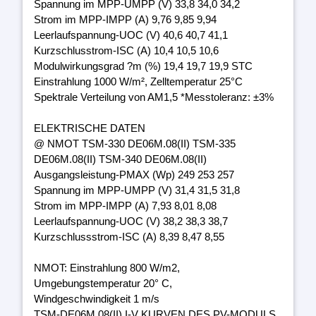
Spannung im MPP-UMPP (V) 33,8 34,0 34,2
Strom im MPP-IMPP (A) 9,76 9,85 9,94
Leerlaufspannung-UOC (V) 40,6 40,7 41,1
Kurzschlusstrom-ISC (A) 10,4 10,5 10,6
Modulwirkungsgrad ?m (%) 19,4 19,7 19,9 STC
Einstrahlung 1000 W/m², Zelltemperatur 25°C
Spektrale Verteilung von AM1,5 *Messtoleranz: ±3%
ELEKTRISCHE DATEN
@ NMOT TSM-330 DE06M.08(II) TSM-335
DE06M.08(II) TSM-340 DE06M.08(II)
Ausgangsleistung-PMAX (Wp) 249 253 257
Spannung im MPP-UMPP (V) 31,4 31,5 31,8
Strom im MPP-IMPP (A) 7,93 8,01 8,08
Leerlaufspannung-UOC (V) 38,2 38,3 38,7
Kurzschlussstrom-ISC (A) 8,39 8,47 8,55
NMOT: Einstrahlung 800 W/m2,
Umgebungstemperatur 20° C,
Windgeschwindigkeit 1 m/s
TSM-DE06M.08(II) I-V KURVEN DES PV-MODULS