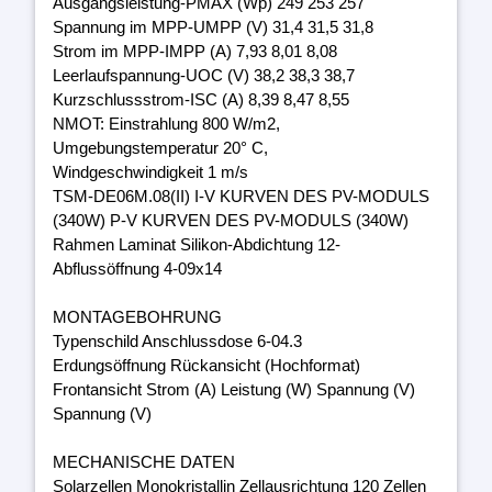
Ausgangsleistung-PMAX (Wp) 249 253 257
Spannung im MPP-UMPP (V) 31,4 31,5 31,8
Strom im MPP-IMPP (A) 7,93 8,01 8,08
Leerlaufspannung-UOC (V) 38,2 38,3 38,7
Kurzschlussstrom-ISC (A) 8,39 8,47 8,55
NMOT: Einstrahlung 800 W/m2,
Umgebungstemperatur 20° C,
Windgeschwindigkeit 1 m/s
TSM-DE06M.08(II) I-V KURVEN DES PV-MODULS
(340W) P-V KURVEN DES PV-MODULS (340W)
Rahmen Laminat Silikon-Abdichtung 12-
Abflussöffnung 4-09x14
MONTAGEBOHRUNG
Typenschild Anschlussdose 6-04.3
Erdungsöffnung Rückansicht (Hochformat)
Frontansicht Strom (A) Leistung (W) Spannung (V)
Spannung (V)
MECHANISCHE DATEN
Solarzellen Monokristallin Zellausrichtung 120 Zellen