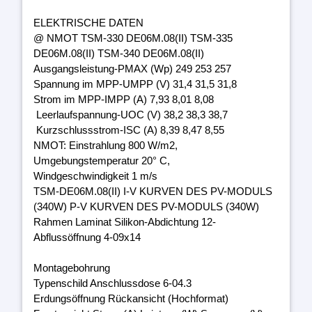
ELEKTRISCHE DATEN
@ NMOT TSM-330 DE06M.08(II) TSM-335
DE06M.08(II) TSM-340 DE06M.08(II)
Ausgangsleistung-PMAX (Wp) 249 253 257
Spannung im MPP-UMPP (V) 31,4 31,5 31,8
Strom im MPP-IMPP (A) 7,93 8,01 8,08
Leerlaufspannung-UOC (V) 38,2 38,3 38,7
Kurzschlussstrom-ISC (A) 8,39 8,47 8,55
NMOT: Einstrahlung 800 W/m2,
Umgebungstemperatur 20° C,
Windgeschwindigkeit 1 m/s
TSM-DE06M.08(II) I-V KURVEN DES PV-MODULS
(340W) P-V KURVEN DES PV-MODULS (340W)
Rahmen Laminat Silikon-Abdichtung 12-
Abflussöffnung 4-09x14
Montagebohrung
Typenschild Anschlussdose 6-04.3
Erdungsöffnung Rückansicht (Hochformat)