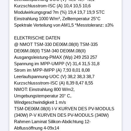
Kurzschlusstrom-ISC (A) 10,4 10,5 10,6
Modulwirkungsgrad ?m (%) 19,4 19,7 19,9 STC
Einstrahlung 1000 W/m², Zelltemperatur 25°C
Spektrale Verteilung von AM1,5 *Messtoleranz: ±3%
ELEKTRISCHE DATEN
@ NMOT TSM-330 DE06M.08(II) TSM-335
DE06M.08(II) TSM-340 DE06M.08(II)
Ausgangsleistung-PMAX (Wp) 249 253 257
Spannung im MPP-UMPP (V) 31,4 31,5 31,8
Strom im MPP-IMPP (A) 7,93 8,01 8,08
Leerlaufspannung-UOC (V) 38,2 38,3 38,7
Kurzschlussstrom-ISC (A) 8,39 8,47 8,55
NMOT: Einstrahlung 800 W/m2,
Umgebungstemperatur 20° C,
Windgeschwindigkeit 1 m/s
TSM-DE06M.08(II) I-V KURVEN DES PV-MODULS
(340W) P-V KURVEN DES PV-MODULS (340W)
Rahmen Laminat Silikon-Abdichtung 12-
Abflussöffnung 4-09x14