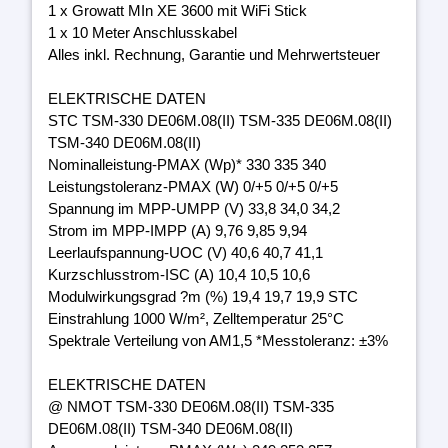
1 x Growatt MIn XE 3600 mit WiFi Stick
1 x 10 Meter Anschlusskabel
Alles inkl. Rechnung, Garantie und Mehrwertsteuer
ELEKTRISCHE DATEN
STC TSM-330 DE06M.08(II) TSM-335 DE06M.08(II)
TSM-340 DE06M.08(II)
Nominalleistung-PMAX (Wp)* 330 335 340
Leistungstoleranz-PMAX (W) 0/+5 0/+5 0/+5
Spannung im MPP-UMPP (V) 33,8 34,0 34,2
Strom im MPP-IMPP (A) 9,76 9,85 9,94
Leerlaufspannung-UOC (V) 40,6 40,7 41,1
Kurzschlusstrom-ISC (A) 10,4 10,5 10,6
Modulwirkungsgrad ?m (%) 19,4 19,7 19,9 STC
Einstrahlung 1000 W/m², Zelltemperatur 25°C
Spektrale Verteilung von AM1,5 *Messtoleranz: ±3%
ELEKTRISCHE DATEN
@ NMOT TSM-330 DE06M.08(II) TSM-335
DE06M.08(II) TSM-340 DE06M.08(II)