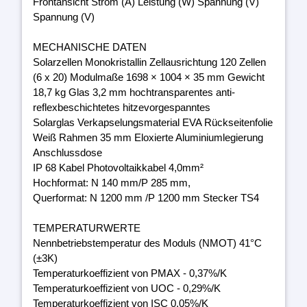
Frontansicht Strom (A) Leistung (W) Spannung (V)
Spannung (V)
MECHANISCHE DATEN
Solarzellen Monokristallin Zellausrichtung 120 Zellen
(6 x 20) Modulmaße 1698 × 1004 × 35 mm Gewicht
18,7 kg Glas 3,2 mm hochtransparentes anti-
reflexbeschichtetes hitzevorgespanntes
Solarglas Verkapselungsmaterial EVA Rückseitenfolie
Weiß Rahmen 35 mm Eloxierte Aluminiumlegierung
Anschlussdose
IP 68 Kabel Photovoltaikkabel 4,0mm²
Hochformat: N 140 mm/P 285 mm,
Querformat: N 1200 mm /P 1200 mm Stecker TS4
TEMPERATURWERTE
Nennbetriebstemperatur des Moduls (NMOT) 41°C
(±3K)
Temperaturkoeffizient von PMAX - 0,37%/K
Temperaturkoeffizient von UOC - 0,29%/K
Temperaturkoeffizient von ISC 0,05%/K