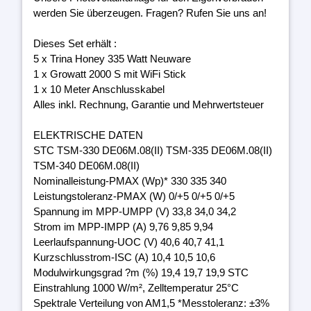
werden Sie überzeugen. Fragen? Rufen Sie uns an!
Dieses Set erhält :
5 x Trina Honey 335 Watt Neuware
1 x Growatt 2000 S mit WiFi Stick
1 x 10 Meter Anschlusskabel
Alles inkl. Rechnung, Garantie und Mehrwertsteuer
ELEKTRISCHE DATEN
STC TSM-330 DE06M.08(II) TSM-335 DE06M.08(II)
TSM-340 DE06M.08(II)
Nominalleistung-PMAX (Wp)* 330 335 340
Leistungstoleranz-PMAX (W) 0/+5 0/+5 0/+5
Spannung im MPP-UMPP (V) 33,8 34,0 34,2
Strom im MPP-IMPP (A) 9,76 9,85 9,94
Leerlaufspannung-UOC (V) 40,6 40,7 41,1
Kurzschlusstrom-ISC (A) 10,4 10,5 10,6
Modulwirkungsgrad ?m (%) 19,4 19,7 19,9 STC
Einstrahlung 1000 W/m², Zelltemperatur 25°C
Spektrale Verteilung von AM1,5 *Messtoleranz: ±3%