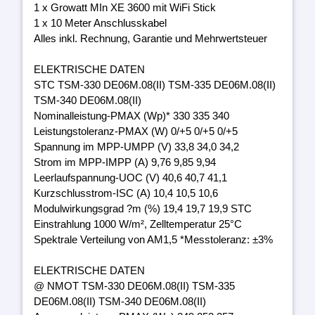
1 x Growatt MIn XE 3600 mit WiFi Stick
1 x 10 Meter Anschlusskabel
Alles inkl. Rechnung, Garantie und Mehrwertsteuer
ELEKTRISCHE DATEN
STC TSM-330 DE06M.08(II) TSM-335 DE06M.08(II)
TSM-340 DE06M.08(II)
Nominalleistung-PMAX (Wp)* 330 335 340
Leistungstoleranz-PMAX (W) 0/+5 0/+5 0/+5
Spannung im MPP-UMPP (V) 33,8 34,0 34,2
Strom im MPP-IMPP (A) 9,76 9,85 9,94
Leerlaufspannung-UOC (V) 40,6 40,7 41,1
Kurzschlusstrom-ISC (A) 10,4 10,5 10,6
Modulwirkungsgrad ?m (%) 19,4 19,7 19,9 STC
Einstrahlung 1000 W/m², Zelltemperatur 25°C
Spektrale Verteilung von AM1,5 *Messtoleranz: ±3%
ELEKTRISCHE DATEN
@ NMOT TSM-330 DE06M.08(II) TSM-335
DE06M.08(II) TSM-340 DE06M.08(II)