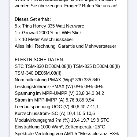
werden Sie überzeugen. Fragen? Rufen Sie uns an!
Dieses Set erhält :
5 x Trina Honey 335 Watt Neuware
1 x Growatt 2000 S mit WiFi Stick
1 x 10 Meter Anschlusskabel
Alles inkl. Rechnung, Garantie und Mehrwertsteuer
ELEKTRISCHE DATEN
STC TSM-330 DE06M.08(II) TSM-335 DE06M.08(II)
TSM-340 DE06M.08(II)
Nominalleistung-PMAX (Wp)* 330 335 340
Leistungstoleranz-PMAX (W) 0/+5 0/+5 0/+5
Spannung im MPP-UMPP (V) 33,8 34,0 34,2
Strom im MPP-IMPP (A) 9,76 9,85 9,94
Leerlaufspannung-UOC (V) 40,6 40,7 41,1
Kurzschlusstrom-ISC (A) 10,4 10,5 10,6
Modulwirkungsgrad ?m (%) 19,4 19,7 19,9 STC
Einstrahlung 1000 W/m², Zelltemperatur 25°C
Spektrale Verteilung von AM1,5 *Messtoleranz: ±3%