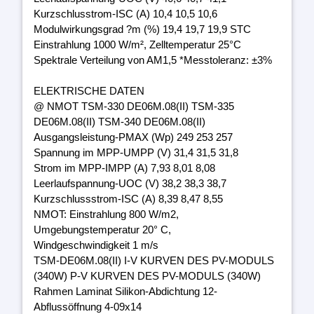
Kurzschlusstrom-ISC (A) 10,4 10,5 10,6
Modulwirkungsgrad ?m (%) 19,4 19,7 19,9 STC
Einstrahlung 1000 W/m², Zelltemperatur 25°C
Spektrale Verteilung von AM1,5 *Messtoleranz: ±3%
ELEKTRISCHE DATEN
@ NMOT TSM-330 DE06M.08(II) TSM-335
DE06M.08(II) TSM-340 DE06M.08(II)
Ausgangsleistung-PMAX (Wp) 249 253 257
Spannung im MPP-UMPP (V) 31,4 31,5 31,8
Strom im MPP-IMPP (A) 7,93 8,01 8,08
Leerlaufspannung-UOC (V) 38,2 38,3 38,7
Kurzschlussstrom-ISC (A) 8,39 8,47 8,55
NMOT: Einstrahlung 800 W/m2,
Umgebungstemperatur 20° C,
Windgeschwindigkeit 1 m/s
TSM-DE06M.08(II) I-V KURVEN DES PV-MODULS
(340W) P-V KURVEN DES PV-MODULS (340W)
Rahmen Laminat Silikon-Abdichtung 12-
Abflussöffnung 4-09x14