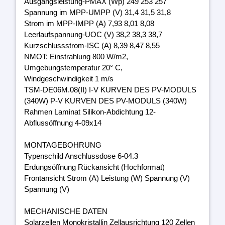
Ausgangsleistung-PMAX (Wp) 249 253 257
Spannung im MPP-UMPP (V) 31,4 31,5 31,8
Strom im MPP-IMPP (A) 7,93 8,01 8,08
Leerlaufspannung-UOC (V) 38,2 38,3 38,7
Kurzschlussstrom-ISC (A) 8,39 8,47 8,55
NMOT: Einstrahlung 800 W/m2,
Umgebungstemperatur 20° C,
Windgeschwindigkeit 1 m/s
TSM-DE06M.08(II) I-V KURVEN DES PV-MODULS
(340W) P-V KURVEN DES PV-MODULS (340W)
Rahmen Laminat Silikon-Abdichtung 12-
Abflussöffnung 4-09x14
MONTAGEBOHRUNG
Typenschild Anschlussdose 6-04.3
Erdungsöffnung Rückansicht (Hochformat)
Frontansicht Strom (A) Leistung (W) Spannung (V)
Spannung (V)
MECHANISCHE DATEN
Solarzellen Monokristallin Zellausrichtung 120 Zellen