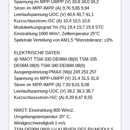
Spannung im MPP-UMPP (V) 33,8 34,0 34,2
Strom im MPP-IMPP (A) 9,76 9,85 9,94
Leerlaufspannung-UOC (V) 40,6 40,7 41,1
Kurzschlusstrom-ISC (A) 10,4 10,5 10,6
Modulwirkungsgrad ?m (%) 19,4 19,7 19,9 STC
Einstrahlung 1000 W/m², Zelltemperatur 25°C
Spektrale Verteilung von AM1,5 *Messtoleranz: ±3%
ELEKTRISCHE DATEN
@ NMOT TSM-330 DE06M.08(II) TSM-335
DE06M.08(II) TSM-340 DE06M.08(II)
Ausgangsleistung-PMAX (Wp) 249 253 257
Spannung im MPP-UMPP (V) 31,4 31,5 31,8
Strom im MPP-IMPP (A) 7,93 8,01 8,08
Leerlaufspannung-UOC (V) 38,2 38,3 38,7
Kurzschlussstrom-ISC (A) 8,39 8,47 8,55
NMOT: Einstrahlung 800 W/m2,
Umgebungstemperatur 20° C,
Windgeschwindigkeit 1 m/s
TSM-DE06M.08(II) I-V KURVEN DES PV-MODULS