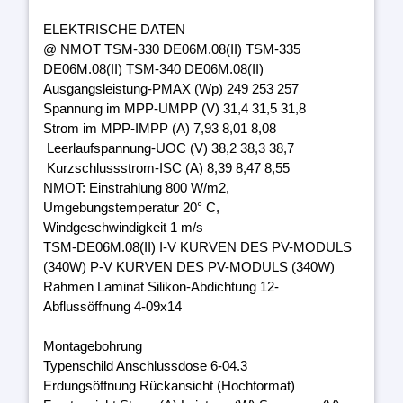
ELEKTRISCHE DATEN
@ NMOT TSM-330 DE06M.08(II) TSM-335
DE06M.08(II) TSM-340 DE06M.08(II)
Ausgangsleistung-PMAX (Wp) 249 253 257
Spannung im MPP-UMPP (V) 31,4 31,5 31,8
Strom im MPP-IMPP (A) 7,93 8,01 8,08
Leerlaufspannung-UOC (V) 38,2 38,3 38,7
Kurzschlussstrom-ISC (A) 8,39 8,47 8,55
NMOT: Einstrahlung 800 W/m2,
Umgebungstemperatur 20° C,
Windgeschwindigkeit 1 m/s
TSM-DE06M.08(II) I-V KURVEN DES PV-MODULS
(340W) P-V KURVEN DES PV-MODULS (340W)
Rahmen Laminat Silikon-Abdichtung 12-
Abflussöffnung 4-09x14
Montagebohrung
Typenschild Anschlussdose 6-04.3
Erdungsöffnung Rückansicht (Hochformat)