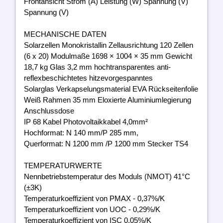
Frontansicht Strom (A) Leistung (W) Spannung (V)
Spannung (V)
MECHANISCHE DATEN
Solarzellen Monokristallin Zellausrichtung 120 Zellen
(6 x 20) Modulmaße 1698 × 1004 × 35 mm Gewicht
18,7 kg Glas 3,2 mm hochtransparentes anti-
reflexbeschichtetes hitzevorgespanntes
Solarglas Verkapselungsmaterial EVA Rückseitenfolie
Weiß Rahmen 35 mm Eloxierte Aluminiumlegierung
Anschlussdose
IP 68 Kabel Photovoltaikkabel 4,0mm²
Hochformat: N 140 mm/P 285 mm,
Querformat: N 1200 mm /P 1200 mm Stecker TS4
TEMPERATURWERTE
Nennbetriebstemperatur des Moduls (NMOT) 41°C
(±3K)
Temperaturkoeffizient von PMAX - 0,37%/K
Temperaturkoeffizient von UOC - 0,29%/K
Temperaturkoeffizient von ISC 0,05%/K