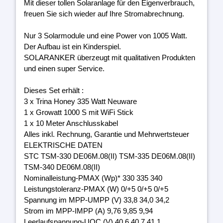
Mit dieser tollen Solaranlage für den Eigenverbrauch,
freuen Sie sich wieder auf Ihre Stromabrechnung.
Nur 3 Solarmodule und eine Power von 1005 Watt.
Der Aufbau ist ein Kinderspiel.
SOLARANKER überzeugt mit qualitativen Produkten
und einen super Service.
Dieses Set erhält :
3 x Trina Honey 335 Watt Neuware
1 x Growatt 1000 S mit WiFi Stick
1 x 10 Meter Anschlusskabel
Alles inkl. Rechnung, Garantie und Mehrwertsteuer
ELEKTRISCHE DATEN
STC TSM-330 DE06M.08(II) TSM-335 DE06M.08(II)
TSM-340 DE06M.08(II)
Nominalleistung-PMAX (Wp)* 330 335 340
Leistungstoleranz-PMAX (W) 0/+5 0/+5 0/+5
Spannung im MPP-UMPP (V) 33,8 34,0 34,2
Strom im MPP-IMPP (A) 9,76 9,85 9,94
Leerlaufspannung-UOC (V) 40,6 40,7 41,1