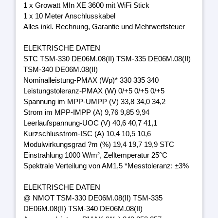
1 x Growatt MIn XE 3600 mit WiFi Stick
1 x 10 Meter Anschlusskabel
Alles inkl. Rechnung, Garantie und Mehrwertsteuer
ELEKTRISCHE DATEN
STC TSM-330 DE06M.08(II) TSM-335 DE06M.08(II)
TSM-340 DE06M.08(II)
Nominalleistung-PMAX (Wp)* 330 335 340
Leistungstoleranz-PMAX (W) 0/+5 0/+5 0/+5
Spannung im MPP-UMPP (V) 33,8 34,0 34,2
Strom im MPP-IMPP (A) 9,76 9,85 9,94
Leerlaufspannung-UOC (V) 40,6 40,7 41,1
Kurzschlusstrom-ISC (A) 10,4 10,5 10,6
Modulwirkungsgrad ?m (%) 19,4 19,7 19,9 STC
Einstrahlung 1000 W/m², Zelltemperatur 25°C
Spektrale Verteilung von AM1,5 *Messtoleranz: ±3%
ELEKTRISCHE DATEN
@ NMOT TSM-330 DE06M.08(II) TSM-335
DE06M.08(II) TSM-340 DE06M.08(II)