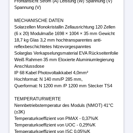
Frontansicht Strom (A) Leistung (W) Spannung (V)
Spannung (V)
MECHANISCHE DATEN
Solarzellen Monokristallin Zellausrichtung 120 Zellen
(6 x 20) Modulmaße 1698 × 1004 × 35 mm Gewicht
18,7 kg Glas 3,2 mm hochtransparentes anti-
reflexbeschichtetes hitzevorgespanntes
Solarglas Verkapselungsmaterial EVA Rückseitenfolie
Weiß Rahmen 35 mm Eloxierte Aluminiumlegierung
Anschlussdose
IP 68 Kabel Photovoltaikkabel 4,0mm²
Hochformat: N 140 mm/P 285 mm,
Querformat: N 1200 mm /P 1200 mm Stecker TS4
TEMPERATURWERTE
Nennbetriebstemperatur des Moduls (NMOT) 41°C
(±3K)
Temperaturkoeffizient von PMAX - 0,37%/K
Temperaturkoeffizient von UOC - 0,29%/K
Temperaturkoeffizient von ISC 0,05%/K