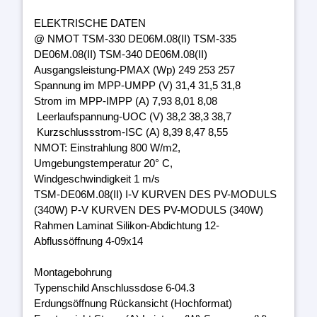
ELEKTRISCHE DATEN
@ NMOT TSM-330 DE06M.08(II) TSM-335
DE06M.08(II) TSM-340 DE06M.08(II)
Ausgangsleistung-PMAX (Wp) 249 253 257
Spannung im MPP-UMPP (V) 31,4 31,5 31,8
Strom im MPP-IMPP (A) 7,93 8,01 8,08
Leerlaufspannung-UOC (V) 38,2 38,3 38,7
Kurzschlussstrom-ISC (A) 8,39 8,47 8,55
NMOT: Einstrahlung 800 W/m2,
Umgebungstemperatur 20° C,
Windgeschwindigkeit 1 m/s
TSM-DE06M.08(II) I-V KURVEN DES PV-MODULS
(340W) P-V KURVEN DES PV-MODULS (340W)
Rahmen Laminat Silikon-Abdichtung 12-
Abflussöffnung 4-09x14
Montagebohrung
Typenschild Anschlussdose 6-04.3
Erdungsöffnung Rückansicht (Hochformat)