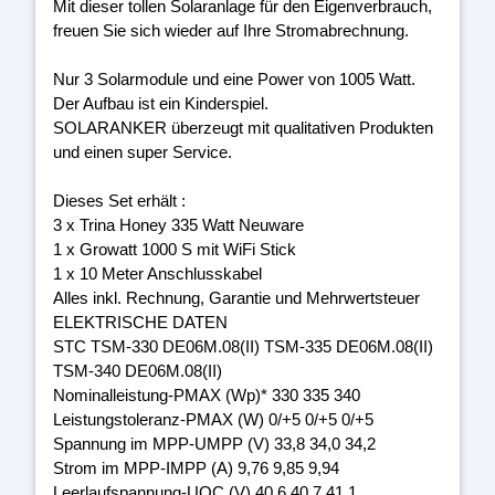
Mit dieser tollen Solaranlage für den Eigenverbrauch,
freuen Sie sich wieder auf Ihre Stromabrechnung.
Nur 3 Solarmodule und eine Power von 1005 Watt.
Der Aufbau ist ein Kinderspiel.
SOLARANKER überzeugt mit qualitativen Produkten
und einen super Service.
Dieses Set erhält :
3 x Trina Honey 335 Watt Neuware
1 x Growatt 1000 S mit WiFi Stick
1 x 10 Meter Anschlusskabel
Alles inkl. Rechnung, Garantie und Mehrwertsteuer
ELEKTRISCHE DATEN
STC TSM-330 DE06M.08(II) TSM-335 DE06M.08(II)
TSM-340 DE06M.08(II)
Nominalleistung-PMAX (Wp)* 330 335 340
Leistungstoleranz-PMAX (W) 0/+5 0/+5 0/+5
Spannung im MPP-UMPP (V) 33,8 34,0 34,2
Strom im MPP-IMPP (A) 9,76 9,85 9,94
Leerlaufspannung-UOC (V) 40,6 40,7 41,1