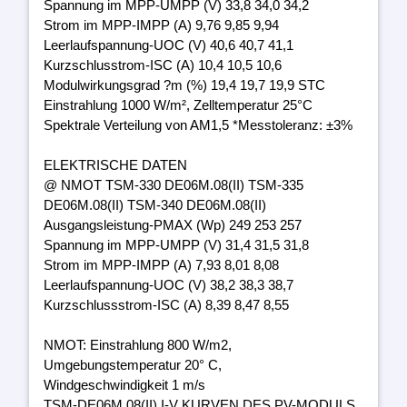
Spannung im MPP-UMPP (V) 33,8 34,0 34,2
Strom im MPP-IMPP (A) 9,76 9,85 9,94
Leerlaufspannung-UOC (V) 40,6 40,7 41,1
Kurzschlusstrom-ISC (A) 10,4 10,5 10,6
Modulwirkungsgrad ?m (%) 19,4 19,7 19,9 STC
Einstrahlung 1000 W/m², Zelltemperatur 25°C
Spektrale Verteilung von AM1,5 *Messtoleranz: ±3%
ELEKTRISCHE DATEN
@ NMOT TSM-330 DE06M.08(II) TSM-335
DE06M.08(II) TSM-340 DE06M.08(II)
Ausgangsleistung-PMAX (Wp) 249 253 257
Spannung im MPP-UMPP (V) 31,4 31,5 31,8
Strom im MPP-IMPP (A) 7,93 8,01 8,08
Leerlaufspannung-UOC (V) 38,2 38,3 38,7
Kurzschlussstrom-ISC (A) 8,39 8,47 8,55
NMOT: Einstrahlung 800 W/m2,
Umgebungstemperatur 20° C,
Windgeschwindigkeit 1 m/s
TSM-DE06M.08(II) I-V KURVEN DES PV-MODULS