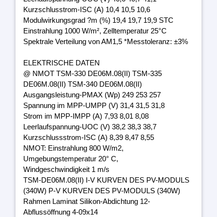
Kurzschlusstrom-ISC (A) 10,4 10,5 10,6
Modulwirkungsgrad ?m (%) 19,4 19,7 19,9 STC
Einstrahlung 1000 W/m², Zelltemperatur 25°C
Spektrale Verteilung von AM1,5 *Messtoleranz: ±3%
ELEKTRISCHE DATEN
@ NMOT TSM-330 DE06M.08(II) TSM-335
DE06M.08(II) TSM-340 DE06M.08(II)
Ausgangsleistung-PMAX (Wp) 249 253 257
Spannung im MPP-UMPP (V) 31,4 31,5 31,8
Strom im MPP-IMPP (A) 7,93 8,01 8,08
Leerlaufspannung-UOC (V) 38,2 38,3 38,7
Kurzschlussstrom-ISC (A) 8,39 8,47 8,55
NMOT: Einstrahlung 800 W/m2,
Umgebungstemperatur 20° C,
Windgeschwindigkeit 1 m/s
TSM-DE06M.08(II) I-V KURVEN DES PV-MODULS
(340W) P-V KURVEN DES PV-MODULS (340W)
Rahmen Laminat Silikon-Abdichtung 12-
Abflussöffnung 4-09x14