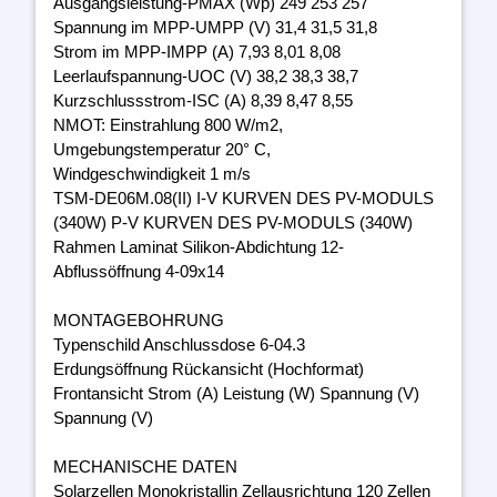
Ausgangsleistung-PMAX (Wp) 249 253 257
Spannung im MPP-UMPP (V) 31,4 31,5 31,8
Strom im MPP-IMPP (A) 7,93 8,01 8,08
Leerlaufspannung-UOC (V) 38,2 38,3 38,7
Kurzschlussstrom-ISC (A) 8,39 8,47 8,55
NMOT: Einstrahlung 800 W/m2,
Umgebungstemperatur 20° C,
Windgeschwindigkeit 1 m/s
TSM-DE06M.08(II) I-V KURVEN DES PV-MODULS
(340W) P-V KURVEN DES PV-MODULS (340W)
Rahmen Laminat Silikon-Abdichtung 12-
Abflussöffnung 4-09x14
MONTAGEBOHRUNG
Typenschild Anschlussdose 6-04.3
Erdungsöffnung Rückansicht (Hochformat)
Frontansicht Strom (A) Leistung (W) Spannung (V)
Spannung (V)
MECHANISCHE DATEN
Solarzellen Monokristallin Zellausrichtung 120 Zellen