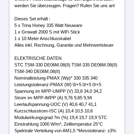
werden Sie überzeugen. Fragen? Rufen Sie uns an!
Dieses Set erhält :
5 x Trina Honey 335 Watt Neuware
1 x Growatt 2000 S mit WiFi Stick
1 x 10 Meter Anschlusskabel
Alles inkl. Rechnung, Garantie und Mehrwertsteuer
ELEKTRISCHE DATEN
STC TSM-330 DE06M.08(II) TSM-335 DE06M.08(II)
TSM-340 DE06M.08(II)
Nominalleistung-PMAX (Wp)* 330 335 340
Leistungstoleranz-PMAX (W) 0/+5 0/+5 0/+5
Spannung im MPP-UMPP (V) 33,8 34,0 34,2
Strom im MPP-IMPP (A) 9,76 9,85 9,94
Leerlaufspannung-UOC (V) 40,6 40,7 41,1
Kurzschlusstrom-ISC (A) 10,4 10,5 10,6
Modulwirkungsgrad ?m (%) 19,4 19,7 19,9 STC
Einstrahlung 1000 W/m², Zelltemperatur 25°C
Spektrale Verteilung von AM1,5 *Messtoleranz: ±3%