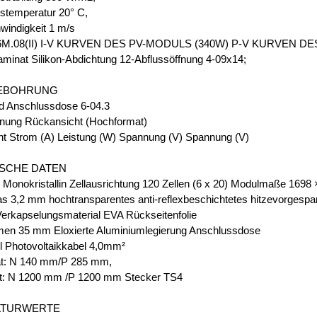
temperatur 20° C,
indigkeit 1 m/s
M.08(II) I-V KURVEN DES PV-MODULS (340W) P-V KURVEN D
inat Silikon-Abdichtung 12-Abflussöffnung 4-09x14;
EBOHRUNG
d Anschlussdose 6-04.3
nung Rückansicht (Hochformat)
ht Strom (A) Leistung (W) Spannung (V) Spannung (V)
SCHE DATEN
n Monokristallin Zellausrichtung 120 Zellen (6 x 20) Modulmaße 169
as 3,2 mm hochtransparentes anti-reflexbeschichtetes hitzevorgespa
Verkapselungsmaterial EVA Rückseitenfolie
en 35 mm Eloxierte Aluminiumlegierung Anschlussdose
l Photovoltaikkabel 4,0mm²
t: N 140 mm/P 285 mm,
t: N 1200 mm /P 1200 mm Stecker TS4
ATURWERTE