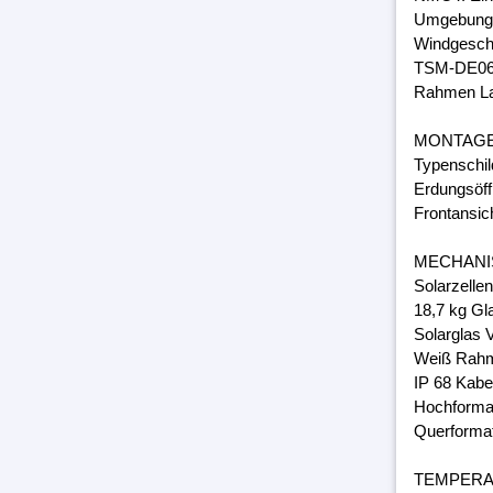
Umgebungs
Windgeschw
TSM-DE06
Rahmen Lam
MONTAG
Typenschil
Erdungsöff
Frontansic
MECHANI
Solarzelle
18,7 kg Gl
Solarglas 
Weiß Rahm
IP 68 Kabe
Hochforma
Querforma
TEMPER