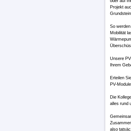
oder auf I
Projekt au
Grundstein
So werden 
Mobilität 
Wärmepumpe
Überschüss
Unsere PV-
Ihrem Geb
Erteilen S
PV-Module 
Die Kolleg
alles rund 
Gemeinsam 
Zusammenar
also tatsäc