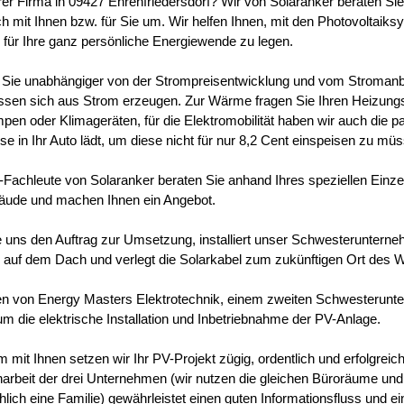
hrer Firma in 09427 Ehrenfriedersdorf? Wir von Solaranker beraten Si
ch mit Ihnen bzw. für Sie um. Wir helfen Ihnen, mit den Photovoltaik
 für Ihre ganz persönliche Energiewende zu legen.
Sie unabhängiger von der Strompreisentwicklung und vom Stroman
lassen sich aus Strom erzeugen. Zur Wärme fragen Sie Ihren Heizun
n oder Klimageräten, für die Elektromobilität haben wir auch die p
e in Ihr Auto lädt, um diese nicht für nur 8,2 Cent einspeisen zu mü
Fachleute von Solaranker beraten Sie anhand Ihres speziellen Einzel
äude und machen Ihnen ein Angebot.
ie uns den Auftrag zur Umsetzung, installiert unser Schwesteruntern
auf dem Dach und verlegt die Solarkabel zum zukünftigen Ort des W
en von Energy Masters Elektrotechnik, einem zweiten Schwesterun
um die elektrische Installation und Inbetriebnahme der PV-Anlage.
mit Ihnen setzen wir Ihr PV-Projekt zügig, ordentlich und erfolgreic
beit der drei Unternehmen (wir nutzen die gleichen Büroräume und 
hlich eine Familie) gewährleistet einen guten Informationsfluss und e