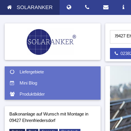
SOLARANKER
PV ANLAGE AUF WUNSCH MIT MONTAGE IN 09427 EHRENFRIE
02382 
Liefergebiete
Mini Blog
Produktbilder
Balkonanlage auf Wunsch mit Montage in
09427 Ehrenfriedersdorf