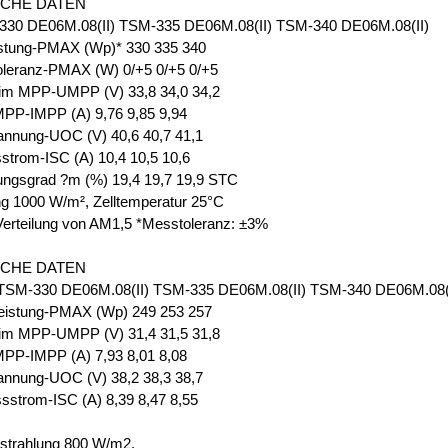
SCHE DATEN
30 DE06M.08(II) TSM-335 DE06M.08(II) TSM-340 DE06M.08(II)
istung-PMAX (Wp)* 330 335 340
oleranz-PMAX (W) 0/+5 0/+5 0/+5
im MPP-UMPP (V) 33,8 34,0 34,2
PP-IMPP (A) 9,76 9,85 9,94
annung-UOC (V) 40,6 40,7 41,1
strom-ISC (A) 10,4 10,5 10,6
ungsgrad ?m (%) 19,4 19,7 19,9 STC
ng 1000 W/m², Zelltemperatur 25°C
Verteilung von AM1,5 *Messtoleranz: ±3%
SCHE DATEN
M-330 DE06M.08(II) TSM-335 DE06M.08(II) TSM-340 DE06M.08(I
eistung-PMAX (Wp) 249 253 257
im MPP-UMPP (V) 31,4 31,5 31,8
PP-IMPP (A) 7,93 8,01 8,08
annung-UOC (V) 38,2 38,3 38,7
sstrom-ISC (A) 8,39 8,47 8,55
strahlung 800 W/m2,