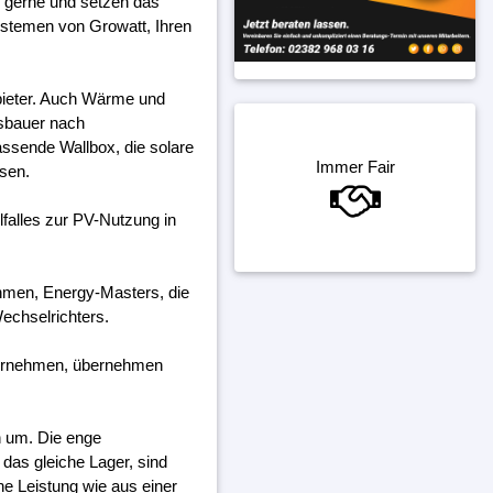
e gerne und setzen das
systemen von Growatt, Ihren
bieter. Auch Wärme und
gsbauer nach
assende Wallbox, die solare
Immer Fair
ssen.
falles zur PV-Nutzung in
ehmen, Energy-Masters, die
echselrichters.
ternehmen, übernehmen
h um. Die enge
das gleiche Lager, sind
ine Leistung wie aus einer