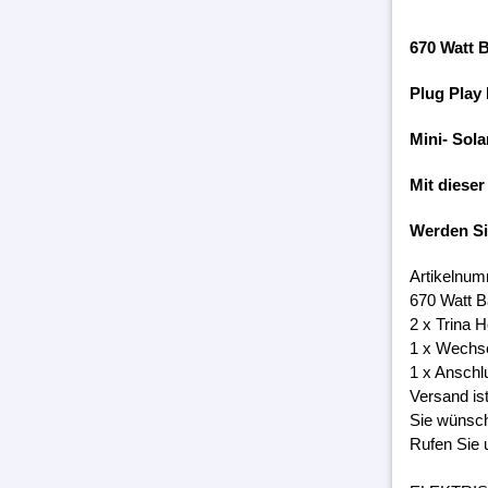
670 Watt 
Plug Play
Mini- Sola
Mit dieser
Werden S
Artikelnum
670 Watt B
2 x Trina 
1 x Wechs
1 x Anschl
Versand is
Sie wünsch
Rufen Sie 