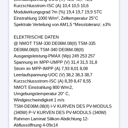
Kurzschlusstrom-ISC (A) 10,4 10,5 10,6
Modulwirkungsgrad ?m (%) 19,4 19,7 19,9 STC
Einstrahlung 1000 W/m², Zelltemperatur 25°C
Spektrale Verteilung von AM1,5 *Messtoleranz: ±3%
ELEKTRISCHE DATEN
@ NMOT TSM-330 DE06M.08(II) TSM-335
DE06M.08(II) TSM-340 DE06M.08(II)
Ausgangsleistung-PMAX (Wp) 249 253 257
Spannung im MPP-UMPP (V) 31,4 31,5 31,8
Strom im MPP-IMPP (A) 7,93 8,01 8,08
Leerlaufspannung-UOC (V) 38,2 38,3 38,7
Kurzschlussstrom-ISC (A) 8,39 8,47 8,55
NMOT: Einstrahlung 800 W/m2,
Umgebungstemperatur 20° C,
Windgeschwindigkeit 1 m/s
TSM-DE06M.08(II) I-V KURVEN DES PV-MODULS
(340W) P-V KURVEN DES PV-MODULS (340W)
Rahmen Laminat Silikon-Abdichtung 12-
Abflussöffnung 4-09x14