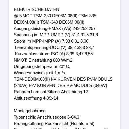
ELEKTRISCHE DATEN
@ NMOT TSM-330 DE06M.08(II) TSM-335
DE06M.08(II) TSM-340 DE06M.08(II)
Ausgangsleistung-PMAX (Wp) 249 253 257
Spannung im MPP-UMPP (V) 31,4 31,5 31,8
Strom im MPP-IMPP (A) 7,93 8,01 8,08
Leerlaufspannung-UOC (V) 38,2 38,3 38,7
Kurzschlussstrom-ISC (A) 8,39 8,47 8,55
NMOT: Einstrahlung 800 W/m2,
Umgebungstemperatur 20° C,
Windgeschwindigkeit 1 m/s
TSM-DE06M.08(II) I-V KURVEN DES PV-MODULS
(340W) P-V KURVEN DES PV-MODULS (340W)
Rahmen Laminat Silikon-Abdichtung 12-
Abflussöffnung 4-09x14
Montagebohrung
Typenschild Anschlussdose 6-04.3
Erdungsöffnung Rückansicht (Hochformat)