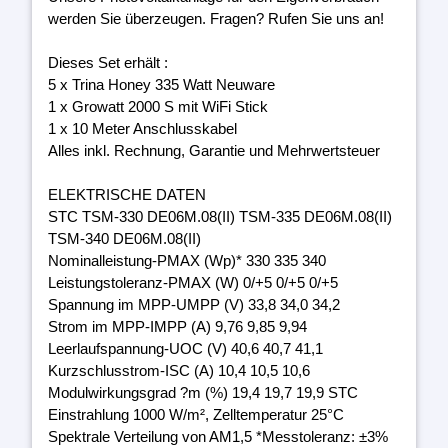
werden Sie überzeugen. Fragen? Rufen Sie uns an!
Dieses Set erhält :
5 x Trina Honey 335 Watt Neuware
1 x Growatt 2000 S mit WiFi Stick
1 x 10 Meter Anschlusskabel
Alles inkl. Rechnung, Garantie und Mehrwertsteuer
ELEKTRISCHE DATEN
STC TSM-330 DE06M.08(II) TSM-335 DE06M.08(II)
TSM-340 DE06M.08(II)
Nominalleistung-PMAX (Wp)* 330 335 340
Leistungstoleranz-PMAX (W) 0/+5 0/+5 0/+5
Spannung im MPP-UMPP (V) 33,8 34,0 34,2
Strom im MPP-IMPP (A) 9,76 9,85 9,94
Leerlaufspannung-UOC (V) 40,6 40,7 41,1
Kurzschlusstrom-ISC (A) 10,4 10,5 10,6
Modulwirkungsgrad ?m (%) 19,4 19,7 19,9 STC
Einstrahlung 1000 W/m², Zelltemperatur 25°C
Spektrale Verteilung von AM1,5 *Messtoleranz: ±3%