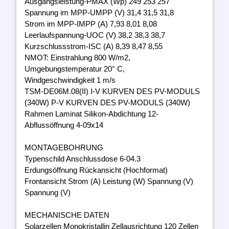
Ausgangsleistung-PMAX (Wp) 249 253 257
Spannung im MPP-UMPP (V) 31,4 31,5 31,8
Strom im MPP-IMPP (A) 7,93 8,01 8,08
Leerlaufspannung-UOC (V) 38,2 38,3 38,7
Kurzschlussstrom-ISC (A) 8,39 8,47 8,55
NMOT: Einstrahlung 800 W/m2,
Umgebungstemperatur 20° C,
Windgeschwindigkeit 1 m/s
TSM-DE06M.08(II) I-V KURVEN DES PV-MODULS
(340W) P-V KURVEN DES PV-MODULS (340W)
Rahmen Laminat Silikon-Abdichtung 12-
Abflussöffnung 4-09x14
MONTAGEBOHRUNG
Typenschild Anschlussdose 6-04.3
Erdungsöffnung Rückansicht (Hochformat)
Frontansicht Strom (A) Leistung (W) Spannung (V)
Spannung (V)
MECHANISCHE DATEN
Solarzellen Monokristallin Zellausrichtung 120 Zellen