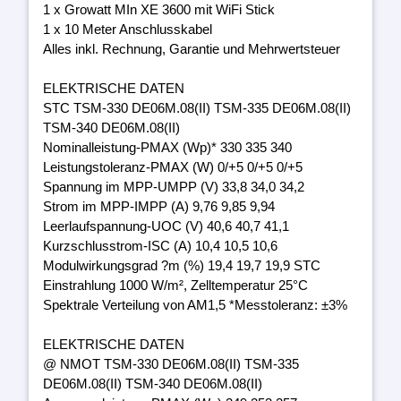
1 x Growatt MIn XE 3600 mit WiFi Stick
1 x 10 Meter Anschlusskabel
Alles inkl. Rechnung, Garantie und Mehrwertsteuer
ELEKTRISCHE DATEN
STC TSM-330 DE06M.08(II) TSM-335 DE06M.08(II)
TSM-340 DE06M.08(II)
Nominalleistung-PMAX (Wp)* 330 335 340
Leistungstoleranz-PMAX (W) 0/+5 0/+5 0/+5
Spannung im MPP-UMPP (V) 33,8 34,0 34,2
Strom im MPP-IMPP (A) 9,76 9,85 9,94
Leerlaufspannung-UOC (V) 40,6 40,7 41,1
Kurzschlusstrom-ISC (A) 10,4 10,5 10,6
Modulwirkungsgrad ?m (%) 19,4 19,7 19,9 STC
Einstrahlung 1000 W/m², Zelltemperatur 25°C
Spektrale Verteilung von AM1,5 *Messtoleranz: ±3%
ELEKTRISCHE DATEN
@ NMOT TSM-330 DE06M.08(II) TSM-335
DE06M.08(II) TSM-340 DE06M.08(II)