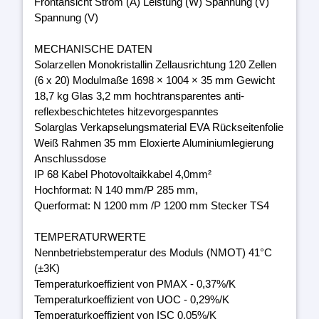
Frontansicht Strom (A) Leistung (W) Spannung (V)
Spannung (V)
MECHANISCHE DATEN
Solarzellen Monokristallin Zellausrichtung 120 Zellen
(6 x 20) Modulmaße 1698 × 1004 × 35 mm Gewicht
18,7 kg Glas 3,2 mm hochtransparentes anti-
reflexbeschichtetes hitzevorgespanntes
Solarglas Verkapselungsmaterial EVA Rückseitenfolie
Weiß Rahmen 35 mm Eloxierte Aluminiumlegierung
Anschlussdose
IP 68 Kabel Photovoltaikkabel 4,0mm²
Hochformat: N 140 mm/P 285 mm,
Querformat: N 1200 mm /P 1200 mm Stecker TS4
TEMPERATURWERTE
Nennbetriebstemperatur des Moduls (NMOT) 41°C
(±3K)
Temperaturkoeffizient von PMAX - 0,37%/K
Temperaturkoeffizient von UOC - 0,29%/K
Temperaturkoeffizient von ISC 0,05%/K