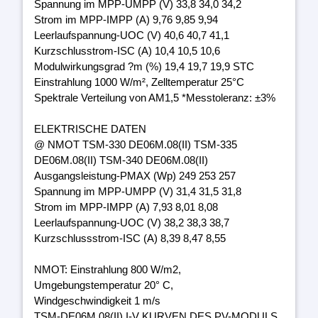
Spannung im MPP-UMPP (V) 33,8 34,0 34,2
Strom im MPP-IMPP (A) 9,76 9,85 9,94
Leerlaufspannung-UOC (V) 40,6 40,7 41,1
Kurzschlusstrom-ISC (A) 10,4 10,5 10,6
Modulwirkungsgrad ?m (%) 19,4 19,7 19,9 STC
Einstrahlung 1000 W/m², Zelltemperatur 25°C
Spektrale Verteilung von AM1,5 *Messtoleranz: ±3%
ELEKTRISCHE DATEN
@ NMOT TSM-330 DE06M.08(II) TSM-335
DE06M.08(II) TSM-340 DE06M.08(II)
Ausgangsleistung-PMAX (Wp) 249 253 257
Spannung im MPP-UMPP (V) 31,4 31,5 31,8
Strom im MPP-IMPP (A) 7,93 8,01 8,08
Leerlaufspannung-UOC (V) 38,2 38,3 38,7
Kurzschlussstrom-ISC (A) 8,39 8,47 8,55
NMOT: Einstrahlung 800 W/m2,
Umgebungstemperatur 20° C,
Windgeschwindigkeit 1 m/s
TSM-DE06M.08(II) I-V KURVEN DES PV-MODULS