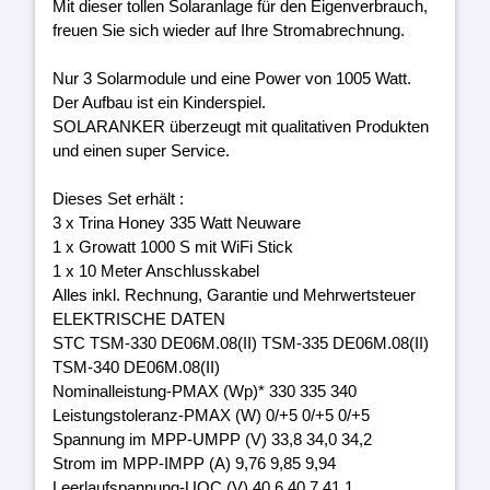
Mit dieser tollen Solaranlage für den Eigenverbrauch,
freuen Sie sich wieder auf Ihre Stromabrechnung.
Nur 3 Solarmodule und eine Power von 1005 Watt.
Der Aufbau ist ein Kinderspiel.
SOLARANKER überzeugt mit qualitativen Produkten
und einen super Service.
Dieses Set erhält :
3 x Trina Honey 335 Watt Neuware
1 x Growatt 1000 S mit WiFi Stick
1 x 10 Meter Anschlusskabel
Alles inkl. Rechnung, Garantie und Mehrwertsteuer
ELEKTRISCHE DATEN
STC TSM-330 DE06M.08(II) TSM-335 DE06M.08(II)
TSM-340 DE06M.08(II)
Nominalleistung-PMAX (Wp)* 330 335 340
Leistungstoleranz-PMAX (W) 0/+5 0/+5 0/+5
Spannung im MPP-UMPP (V) 33,8 34,0 34,2
Strom im MPP-IMPP (A) 9,76 9,85 9,94
Leerlaufspannung-UOC (V) 40,6 40,7 41,1