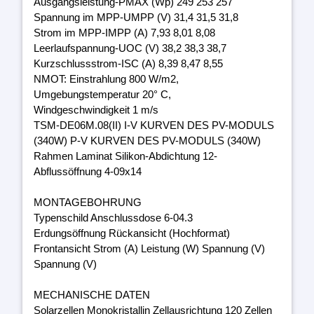
Ausgangsleistung-PMAX (Wp) 249 253 257
Spannung im MPP-UMPP (V) 31,4 31,5 31,8
Strom im MPP-IMPP (A) 7,93 8,01 8,08
Leerlaufspannung-UOC (V) 38,2 38,3 38,7
Kurzschlussstrom-ISC (A) 8,39 8,47 8,55
NMOT: Einstrahlung 800 W/m2,
Umgebungstemperatur 20° C,
Windgeschwindigkeit 1 m/s
TSM-DE06M.08(II) I-V KURVEN DES PV-MODULS
(340W) P-V KURVEN DES PV-MODULS (340W)
Rahmen Laminat Silikon-Abdichtung 12-
Abflussöffnung 4-09x14
MONTAGEBOHRUNG
Typenschild Anschlussdose 6-04.3
Erdungsöffnung Rückansicht (Hochformat)
Frontansicht Strom (A) Leistung (W) Spannung (V)
Spannung (V)
MECHANISCHE DATEN
Solarzellen Monokristallin Zellausrichtung 120 Zellen