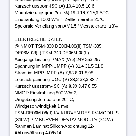
Kurzschlusstrom-ISC (A) 10,4 10,5 10,6
Modulwirkungsgrad ?m (%) 19,4 19,7 19,9 STC
Einstrahlung 1000 W/m², Zelltemperatur 25°C
Spektrale Verteilung von AM1,5 *Messtoleranz: ±3%
ELEKTRISCHE DATEN
@ NMOT TSM-330 DE06M.08(II) TSM-335
DE06M.08(II) TSM-340 DE06M.08(II)
Ausgangsleistung-PMAX (Wp) 249 253 257
Spannung im MPP-UMPP (V) 31,4 31,5 31,8
Strom im MPP-IMPP (A) 7,93 8,01 8,08
Leerlaufspannung-UOC (V) 38,2 38,3 38,7
Kurzschlussstrom-ISC (A) 8,39 8,47 8,55
NMOT: Einstrahlung 800 W/m2,
Umgebungstemperatur 20° C,
Windgeschwindigkeit 1 m/s
TSM-DE06M.08(II) I-V KURVEN DES PV-MODULS
(340W) P-V KURVEN DES PV-MODULS (340W)
Rahmen Laminat Silikon-Abdichtung 12-
Abflussöffnung 4-09x14