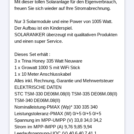
Mit dieser tollen Solaranlage für den Eigenverbrauch,
freuen Sie sich wieder auf Ihre Stromabrechnung.
Nur 3 Solarmodule und eine Power von 1005 Watt.
Der Aufbau ist ein Kinderspiel.
SOLARANKER überzeugt mit qualitativen Produkten
und einen super Service.
Dieses Set erhält :
3 x Trina Honey 335 Watt Neuware
1 x Growatt 1000 S mit WiFi Stick
1 x 10 Meter Anschlusskabel
Alles inkl. Rechnung, Garantie und Mehrwertsteuer
ELEKTRISCHE DATEN
STC TSM-330 DE06M.08(II) TSM-335 DE06M.08(II)
TSM-340 DE06M.08(II)
Nominalleistung-PMAX (Wp)* 330 335 340
Leistungstoleranz-PMAX (W) 0/+5 0/+5 0/+5
Spannung im MPP-UMPP (V) 33,8 34,0 34,2
Strom im MPP-IMPP (A) 9,76 9,85 9,94
Leerlaufspannung-UOC (V) 40,6 40,7 41,1