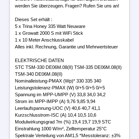
werden Sie überzeugen. Fragen? Rufen Sie uns an!
Dieses Set erhält :
5 x Trina Honey 335 Watt Neuware
1 x Growatt 2000 S mit WiFi Stick
1 x 10 Meter Anschlusskabel
Alles inkl. Rechnung, Garantie und Mehrwertsteuer
ELEKTRISCHE DATEN
STC TSM-330 DE06M.08(II) TSM-335 DE06M.08(II)
TSM-340 DE06M.08(II)
Nominalleistung-PMAX (Wp)* 330 335 340
Leistungstoleranz-PMAX (W) 0/+5 0/+5 0/+5
Spannung im MPP-UMPP (V) 33,8 34,0 34,2
Strom im MPP-IMPP (A) 9,76 9,85 9,94
Leerlaufspannung-UOC (V) 40,6 40,7 41,1
Kurzschlusstrom-ISC (A) 10,4 10,5 10,6
Modulwirkungsgrad ?m (%) 19,4 19,7 19,9 STC
Einstrahlung 1000 W/m², Zelltemperatur 25°C
Spektrale Verteilung von AM1,5 *Messtoleranz: ±3%