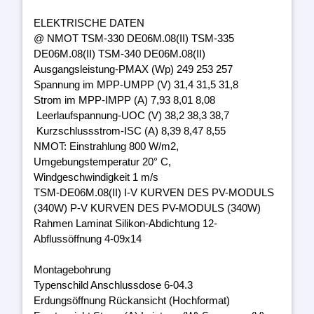
ELEKTRISCHE DATEN
@ NMOT TSM-330 DE06M.08(II) TSM-335
DE06M.08(II) TSM-340 DE06M.08(II)
Ausgangsleistung-PMAX (Wp) 249 253 257
Spannung im MPP-UMPP (V) 31,4 31,5 31,8
Strom im MPP-IMPP (A) 7,93 8,01 8,08
Leerlaufspannung-UOC (V) 38,2 38,3 38,7
Kurzschlussstrom-ISC (A) 8,39 8,47 8,55
NMOT: Einstrahlung 800 W/m2,
Umgebungstemperatur 20° C,
Windgeschwindigkeit 1 m/s
TSM-DE06M.08(II) I-V KURVEN DES PV-MODULS
(340W) P-V KURVEN DES PV-MODULS (340W)
Rahmen Laminat Silikon-Abdichtung 12-
Abflussöffnung 4-09x14
Montagebohrung
Typenschild Anschlussdose 6-04.3
Erdungsöffnung Rückansicht (Hochformat)