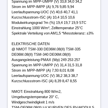
Spannung im MPP-UMPP (V) 33,8 34,0 34,2
Strom im MPP-IMPP (A) 9,76 9,85 9,94
Leerlaufspannung-UOC (V) 40,6 40,7 41,1
Kurzschlusstrom-ISC (A) 10,4 10,5 10,6
Modulwirkungsgrad ?m (%) 19,4 19,7 19,9 STC
Einstrahlung 1000 W/m², Zelltemperatur 25°C
Spektrale Verteilung von AM1,5 *Messtoleranz: ±3%
ELEKTRISCHE DATEN
@ NMOT TSM-330 DE06M.08(II) TSM-335
DE06M.08(II) TSM-340 DE06M.08(II)
Ausgangsleistung-PMAX (Wp) 249 253 257
Spannung im MPP-UMPP (V) 31,4 31,5 31,8
Strom im MPP-IMPP (A) 7,93 8,01 8,08
Leerlaufspannung-UOC (V) 38,2 38,3 38,7
Kurzschlussstrom-ISC (A) 8,39 8,47 8,55
NMOT: Einstrahlung 800 W/m2,
Umgebungstemperatur 20° C,
Windgeschwindigkeit 1 m/s
TSM-DE06M.08(II) I-V KURVEN DES PV-MODULS