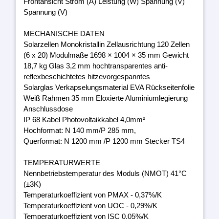
Frontansicht Strom (A) Leistung (W) Spannung (V)
Spannung (V)
MECHANISCHE DATEN
Solarzellen Monokristallin Zellausrichtung 120 Zellen
(6 x 20) Modulmaße 1698 × 1004 × 35 mm Gewicht
18,7 kg Glas 3,2 mm hochtransparentes anti-
reflexbeschichtetes hitzevorgespanntes
Solarglas Verkapselungsmaterial EVA Rückseitenfolie
Weiß Rahmen 35 mm Eloxierte Aluminiumlegierung
Anschlussdose
IP 68 Kabel Photovoltaikkabel 4,0mm²
Hochformat: N 140 mm/P 285 mm,
Querformat: N 1200 mm /P 1200 mm Stecker TS4
TEMPERATURWERTE
Nennbetriebstemperatur des Moduls (NMOT) 41°C
(±3K)
Temperaturkoeffizient von PMAX - 0,37%/K
Temperaturkoeffizient von UOC - 0,29%/K
Temperaturkoeffizient von ISC 0,05%/K