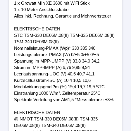
1 x Growatt MIn XE 3600 mit WiFi Stick
1 x 10 Meter Anschlusskabel
Alles inkl. Rechnung, Garantie und Mehrwertsteuer
ELEKTRISCHE DATEN
STC TSM-330 DE06M.08(II) TSM-335 DE06M.08(II)
TSM-340 DE06M.08(II)
Nominalleistung-PMAX (Wp)* 330 335 340
Leistungstoleranz-PMAX (W) 0/+5 0/+5 0/+5
Spannung im MPP-UMPP (V) 33,8 34,0 34,2
Strom im MPP-IMPP (A) 9,76 9,85 9,94
Leerlaufspannung-UOC (V) 40,6 40,7 41,1
Kurzschlusstrom-ISC (A) 10,4 10,5 10,6
Modulwirkungsgrad ?m (%) 19,4 19,7 19,9 STC
Einstrahlung 1000 W/m², Zelltemperatur 25°C
Spektrale Verteilung von AM1,5 *Messtoleranz: ±3%
ELEKTRISCHE DATEN
@ NMOT TSM-330 DE06M.08(II) TSM-335
DE06M.08(II) TSM-340 DE06M.08(II)