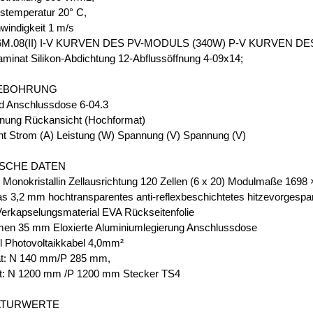
temperatur 20° C,
indigkeit 1 m/s
M.08(II) I-V KURVEN DES PV-MODULS (340W) P-V KURVEN D
inat Silikon-Abdichtung 12-Abflussöffnung 4-09x14;
EBOHRUNG
d Anschlussdose 6-04.3
nung Rückansicht (Hochformat)
ht Strom (A) Leistung (W) Spannung (V) Spannung (V)
SCHE DATEN
n Monokristallin Zellausrichtung 120 Zellen (6 x 20) Modulmaße 169
as 3,2 mm hochtransparentes anti-reflexbeschichtetes hitzevorgespa
Verkapselungsmaterial EVA Rückseitenfolie
en 35 mm Eloxierte Aluminiumlegierung Anschlussdose
l Photovoltaikkabel 4,0mm²
t: N 140 mm/P 285 mm,
t: N 1200 mm /P 1200 mm Stecker TS4
ATURWERTE