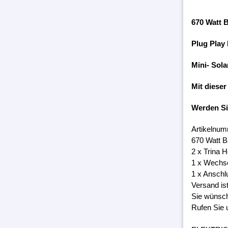
670 Watt 
Plug Play
Mini- Sola
Mit dieser
Werden S
Artikelnum
670 Watt 
2 x Trina 
1 x Wechs
1 x Anschl
Versand is
Sie wünsch
Rufen Sie 