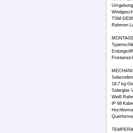
Umgebungs
Windgeschw
TSM-DE06
Rahmen Lam
MONTAG
Typenschil
Erdungsöff
Frontansic
MECHANI
Solarzelle
18,7 kg Gl
Solarglas 
Weiß Rahm
IP 68 Kabe
Hochforma
Querforma
TEMPER