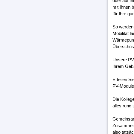
oder auf I
mit Ihnen 
für Ihre g
So werden 
Mobilität 
Wärmepumpe
Überschüss
Unsere PV-
Ihrem Geb
Erteilen S
PV-Module 
Die Kolleg
alles rund 
Gemeinsam 
Zusammenar
also tatsäc