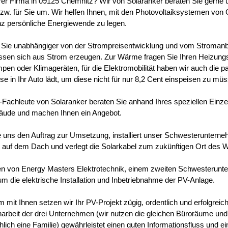
hrer Firma in 09125 Chemnitz? Wir von Solaranker beraten Sie gerne 
bzw. für Sie um. Wir helfen Ihnen, mit den Photovoltaiksystemen von 
anz persönliche Energiewende zu legen.
Sie unabhängiger von der Strompreisentwicklung und vom Stroman
lassen sich aus Strom erzeugen. Zur Wärme fragen Sie Ihren Heizun
n oder Klimageräten, für die Elektromobilität haben wir auch die p
e in Ihr Auto lädt, um diese nicht für nur 8,2 Cent einspeisen zu mü
Fachleute von Solaranker beraten Sie anhand Ihres speziellen Einzel
äude und machen Ihnen ein Angebot.
ie uns den Auftrag zur Umsetzung, installiert unser Schwesteruntern
auf dem Dach und verlegt die Solarkabel zum zukünftigen Ort des W
en von Energy Masters Elektrotechnik, einem zweiten Schwesterun
um die elektrische Installation und Inbetriebnahme der PV-Anlage.
mit Ihnen setzen wir Ihr PV-Projekt zügig, ordentlich und erfolgreic
beit der drei Unternehmen (wir nutzen die gleichen Büroräume und 
hlich eine Familie) gewährleistet einen guten Informationsfluss und e