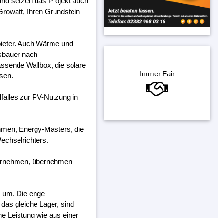
und setzen das Projekt auch
Growatt, Ihren Grundstein
bieter. Auch Wärme und
gsbauer nach
assende Wallbox, die solare
Immer Fair
ssen.
falles zur PV-Nutzung in
ehmen, Energy-Masters, die
echselrichters.
ternehmen, übernehmen
h um. Die enge
das gleiche Lager, sind
ine Leistung wie aus einer