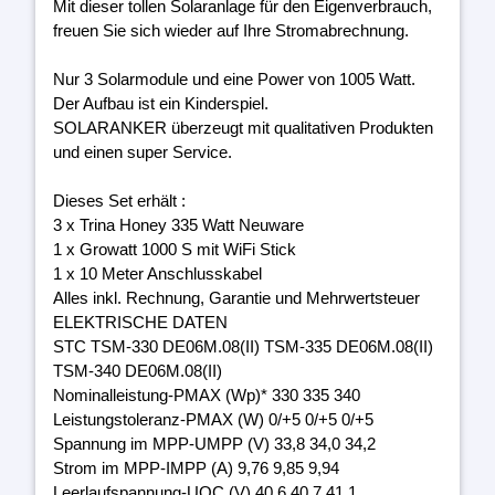
Mit dieser tollen Solaranlage für den Eigenverbrauch,
freuen Sie sich wieder auf Ihre Stromabrechnung.
Nur 3 Solarmodule und eine Power von 1005 Watt.
Der Aufbau ist ein Kinderspiel.
SOLARANKER überzeugt mit qualitativen Produkten
und einen super Service.
Dieses Set erhält :
3 x Trina Honey 335 Watt Neuware
1 x Growatt 1000 S mit WiFi Stick
1 x 10 Meter Anschlusskabel
Alles inkl. Rechnung, Garantie und Mehrwertsteuer
ELEKTRISCHE DATEN
STC TSM-330 DE06M.08(II) TSM-335 DE06M.08(II)
TSM-340 DE06M.08(II)
Nominalleistung-PMAX (Wp)* 330 335 340
Leistungstoleranz-PMAX (W) 0/+5 0/+5 0/+5
Spannung im MPP-UMPP (V) 33,8 34,0 34,2
Strom im MPP-IMPP (A) 9,76 9,85 9,94
Leerlaufspannung-UOC (V) 40,6 40,7 41,1