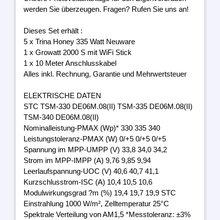
werden Sie überzeugen. Fragen? Rufen Sie uns an!
Dieses Set erhält :
5 x Trina Honey 335 Watt Neuware
1 x Growatt 2000 S mit WiFi Stick
1 x 10 Meter Anschlusskabel
Alles inkl. Rechnung, Garantie und Mehrwertsteuer
ELEKTRISCHE DATEN
STC TSM-330 DE06M.08(II) TSM-335 DE06M.08(II)
TSM-340 DE06M.08(II)
Nominalleistung-PMAX (Wp)* 330 335 340
Leistungstoleranz-PMAX (W) 0/+5 0/+5 0/+5
Spannung im MPP-UMPP (V) 33,8 34,0 34,2
Strom im MPP-IMPP (A) 9,76 9,85 9,94
Leerlaufspannung-UOC (V) 40,6 40,7 41,1
Kurzschlusstrom-ISC (A) 10,4 10,5 10,6
Modulwirkungsgrad ?m (%) 19,4 19,7 19,9 STC
Einstrahlung 1000 W/m², Zelltemperatur 25°C
Spektrale Verteilung von AM1,5 *Messtoleranz: ±3%