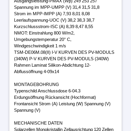
Ausgangsleistung-PMAX (Wp) 249 253 257
Spannung im MPP-UMPP (V) 31,4 31,5 31,8
Strom im MPP-IMPP (A) 7,93 8,01 8,08
Leerlaufspannung-UOC (V) 38,2 38,3 38,7
Kurzschlussstrom-ISC (A) 8,39 8,47 8,55
NMOT: Einstrahlung 800 W/m2,
Umgebungstemperatur 20° C,
Windgeschwindigkeit 1 m/s
TSM-DE06M.08(II) I-V KURVEN DES PV-MODULS
(340W) P-V KURVEN DES PV-MODULS (340W)
Rahmen Laminat Silikon-Abdichtung 12-
Abflussöffnung 4-09x14
MONTAGEBOHRUNG
Typenschild Anschlussdose 6-04.3
Erdungsöffnung Rückansicht (Hochformat)
Frontansicht Strom (A) Leistung (W) Spannung (V)
Spannung (V)
MECHANISCHE DATEN
Solarzellen Monokristallin Zellausrichtung 120 Zellen