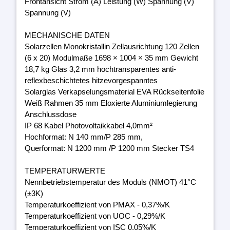
Frontansicht Strom (A) Leistung (W) Spannung (V)
Spannung (V)
MECHANISCHE DATEN
Solarzellen Monokristallin Zellausrichtung 120 Zellen
(6 x 20) Modulmaße 1698 × 1004 × 35 mm Gewicht
18,7 kg Glas 3,2 mm hochtransparentes anti-
reflexbeschichtetes hitzevorgespanntes
Solarglas Verkapselungsmaterial EVA Rückseitenfolie
Weiß Rahmen 35 mm Eloxierte Aluminiumlegierung
Anschlussdose
IP 68 Kabel Photovoltaikkabel 4,0mm²
Hochformat: N 140 mm/P 285 mm,
Querformat: N 1200 mm /P 1200 mm Stecker TS4
TEMPERATURWERTE
Nennbetriebstemperatur des Moduls (NMOT) 41°C
(±3K)
Temperaturkoeffizient von PMAX - 0,37%/K
Temperaturkoeffizient von UOC - 0,29%/K
Temperaturkoeffizient von ISC 0,05%/K