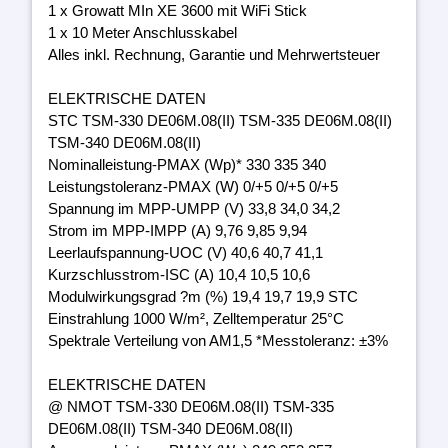
1 x Growatt MIn XE 3600 mit WiFi Stick
1 x 10 Meter Anschlusskabel
Alles inkl. Rechnung, Garantie und Mehrwertsteuer
ELEKTRISCHE DATEN
STC TSM-330 DE06M.08(II) TSM-335 DE06M.08(II)
TSM-340 DE06M.08(II)
Nominalleistung-PMAX (Wp)* 330 335 340
Leistungstoleranz-PMAX (W) 0/+5 0/+5 0/+5
Spannung im MPP-UMPP (V) 33,8 34,0 34,2
Strom im MPP-IMPP (A) 9,76 9,85 9,94
Leerlaufspannung-UOC (V) 40,6 40,7 41,1
Kurzschlusstrom-ISC (A) 10,4 10,5 10,6
Modulwirkungsgrad ?m (%) 19,4 19,7 19,9 STC
Einstrahlung 1000 W/m², Zelltemperatur 25°C
Spektrale Verteilung von AM1,5 *Messtoleranz: ±3%
ELEKTRISCHE DATEN
@ NMOT TSM-330 DE06M.08(II) TSM-335
DE06M.08(II) TSM-340 DE06M.08(II)