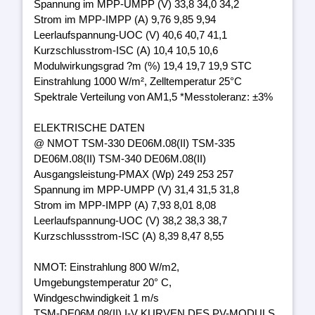
Spannung im MPP-UMPP (V) 33,8 34,0 34,2
Strom im MPP-IMPP (A) 9,76 9,85 9,94
Leerlaufspannung-UOC (V) 40,6 40,7 41,1
Kurzschlusstrom-ISC (A) 10,4 10,5 10,6
Modulwirkungsgrad ?m (%) 19,4 19,7 19,9 STC
Einstrahlung 1000 W/m², Zelltemperatur 25°C
Spektrale Verteilung von AM1,5 *Messtoleranz: ±3%
ELEKTRISCHE DATEN
@ NMOT TSM-330 DE06M.08(II) TSM-335
DE06M.08(II) TSM-340 DE06M.08(II)
Ausgangsleistung-PMAX (Wp) 249 253 257
Spannung im MPP-UMPP (V) 31,4 31,5 31,8
Strom im MPP-IMPP (A) 7,93 8,01 8,08
Leerlaufspannung-UOC (V) 38,2 38,3 38,7
Kurzschlussstrom-ISC (A) 8,39 8,47 8,55
NMOT: Einstrahlung 800 W/m2,
Umgebungstemperatur 20° C,
Windgeschwindigkeit 1 m/s
TSM-DE06M.08(II) I-V KURVEN DES PV-MODULS