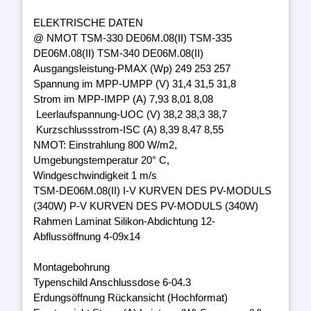
ELEKTRISCHE DATEN
@ NMOT TSM-330 DE06M.08(II) TSM-335
DE06M.08(II) TSM-340 DE06M.08(II)
Ausgangsleistung-PMAX (Wp) 249 253 257
Spannung im MPP-UMPP (V) 31,4 31,5 31,8
Strom im MPP-IMPP (A) 7,93 8,01 8,08
Leerlaufspannung-UOC (V) 38,2 38,3 38,7
Kurzschlussstrom-ISC (A) 8,39 8,47 8,55
NMOT: Einstrahlung 800 W/m2,
Umgebungstemperatur 20° C,
Windgeschwindigkeit 1 m/s
TSM-DE06M.08(II) I-V KURVEN DES PV-MODULS
(340W) P-V KURVEN DES PV-MODULS (340W)
Rahmen Laminat Silikon-Abdichtung 12-
Abflussöffnung 4-09x14
Montagebohrung
Typenschild Anschlussdose 6-04.3
Erdungsöffnung Rückansicht (Hochformat)