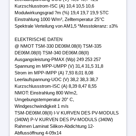
Kurzschlusstrom-ISC (A) 10,4 10,5 10,6
Modulwirkungsgrad ?m (%) 19,4 19,7 19,9 STC
Einstrahlung 1000 W/m², Zelltemperatur 25°C
Spektrale Verteilung von AM1,5 *Messtoleranz: ±3%
ELEKTRISCHE DATEN
@ NMOT TSM-330 DE06M.08(II) TSM-335
DE06M.08(II) TSM-340 DE06M.08(II)
Ausgangsleistung-PMAX (Wp) 249 253 257
Spannung im MPP-UMPP (V) 31,4 31,5 31,8
Strom im MPP-IMPP (A) 7,93 8,01 8,08
Leerlaufspannung-UOC (V) 38,2 38,3 38,7
Kurzschlussstrom-ISC (A) 8,39 8,47 8,55
NMOT: Einstrahlung 800 W/m2,
Umgebungstemperatur 20° C,
Windgeschwindigkeit 1 m/s
TSM-DE06M.08(II) I-V KURVEN DES PV-MODULS
(340W) P-V KURVEN DES PV-MODULS (340W)
Rahmen Laminat Silikon-Abdichtung 12-
Abflussöffnung 4-09x14