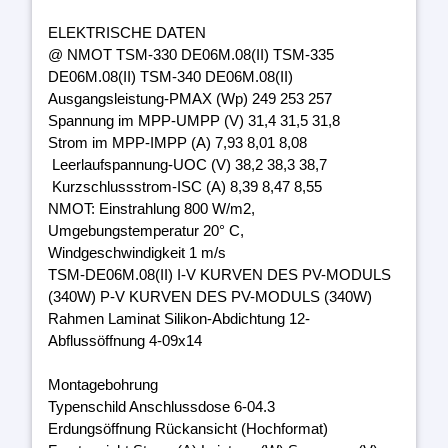
ELEKTRISCHE DATEN
@ NMOT TSM-330 DE06M.08(II) TSM-335
DE06M.08(II) TSM-340 DE06M.08(II)
Ausgangsleistung-PMAX (Wp) 249 253 257
Spannung im MPP-UMPP (V) 31,4 31,5 31,8
Strom im MPP-IMPP (A) 7,93 8,01 8,08
Leerlaufspannung-UOC (V) 38,2 38,3 38,7
Kurzschlussstrom-ISC (A) 8,39 8,47 8,55
NMOT: Einstrahlung 800 W/m2,
Umgebungstemperatur 20° C,
Windgeschwindigkeit 1 m/s
TSM-DE06M.08(II) I-V KURVEN DES PV-MODULS
(340W) P-V KURVEN DES PV-MODULS (340W)
Rahmen Laminat Silikon-Abdichtung 12-
Abflussöffnung 4-09x14
Montagebohrung
Typenschild Anschlussdose 6-04.3
Erdungsöffnung Rückansicht (Hochformat)