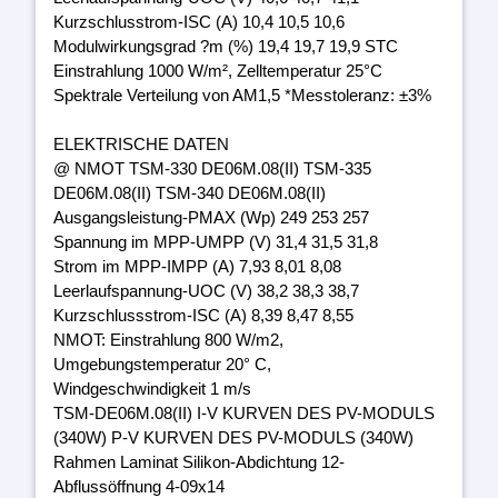
Kurzschlusstrom-ISC (A) 10,4 10,5 10,6
Modulwirkungsgrad ?m (%) 19,4 19,7 19,9 STC
Einstrahlung 1000 W/m², Zelltemperatur 25°C
Spektrale Verteilung von AM1,5 *Messtoleranz: ±3%
ELEKTRISCHE DATEN
@ NMOT TSM-330 DE06M.08(II) TSM-335
DE06M.08(II) TSM-340 DE06M.08(II)
Ausgangsleistung-PMAX (Wp) 249 253 257
Spannung im MPP-UMPP (V) 31,4 31,5 31,8
Strom im MPP-IMPP (A) 7,93 8,01 8,08
Leerlaufspannung-UOC (V) 38,2 38,3 38,7
Kurzschlussstrom-ISC (A) 8,39 8,47 8,55
NMOT: Einstrahlung 800 W/m2,
Umgebungstemperatur 20° C,
Windgeschwindigkeit 1 m/s
TSM-DE06M.08(II) I-V KURVEN DES PV-MODULS
(340W) P-V KURVEN DES PV-MODULS (340W)
Rahmen Laminat Silikon-Abdichtung 12-
Abflussöffnung 4-09x14