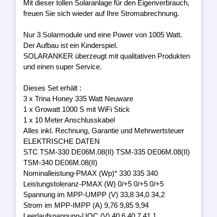
Mit dieser tollen Solaranlage für den Eigenverbrauch,
freuen Sie sich wieder auf Ihre Stromabrechnung.
Nur 3 Solarmodule und eine Power von 1005 Watt.
Der Aufbau ist ein Kinderspiel.
SOLARANKER überzeugt mit qualitativen Produkten
und einen super Service.
Dieses Set erhält :
3 x Trina Honey 335 Watt Neuware
1 x Growatt 1000 S mit WiFi Stick
1 x 10 Meter Anschlusskabel
Alles inkl. Rechnung, Garantie und Mehrwertsteuer
ELEKTRISCHE DATEN
STC TSM-330 DE06M.08(II) TSM-335 DE06M.08(II)
TSM-340 DE06M.08(II)
Nominalleistung-PMAX (Wp)* 330 335 340
Leistungstoleranz-PMAX (W) 0/+5 0/+5 0/+5
Spannung im MPP-UMPP (V) 33,8 34,0 34,2
Strom im MPP-IMPP (A) 9,76 9,85 9,94
Leerlaufspannung-UOC (V) 40,6 40,7 41,1