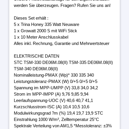
werden Sie überzeugen. Fragen? Rufen Sie uns an!
Dieses Set erhält :
5 x Trina Honey 335 Watt Neuware
1 x Growatt 2000 S mit WiFi Stick
1 x 10 Meter Anschlusskabel
Alles inkl. Rechnung, Garantie und Mehrwertsteuer
ELEKTRISCHE DATEN
STC TSM-330 DE06M.08(II) TSM-335 DE06M.08(II)
TSM-340 DE06M.08(II)
Nominalleistung-PMAX (Wp)* 330 335 340
Leistungstoleranz-PMAX (W) 0/+5 0/+5 0/+5
Spannung im MPP-UMPP (V) 33,8 34,0 34,2
Strom im MPP-IMPP (A) 9,76 9,85 9,94
Leerlaufspannung-UOC (V) 40,6 40,7 41,1
Kurzschlusstrom-ISC (A) 10,4 10,5 10,6
Modulwirkungsgrad ?m (%) 19,4 19,7 19,9 STC
Einstrahlung 1000 W/m², Zelltemperatur 25°C
Spektrale Verteilung von AM1,5 *Messtoleranz: ±3%