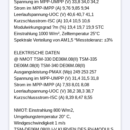
Spannung im MPP-UMPP (V) 33,8 34,0 34,2
Strom im MPP-IMPP (A) 9,76 9,85 9,94
Leerlaufspannung-UOC (V) 40,6 40,7 41,1
Kurzschlusstrom-ISC (A) 10,4 10,5 10,6
Modulwirkungsgrad ?m (%) 19,4 19,7 19,9 STC
Einstrahlung 1000 W/m², Zelltemperatur 25°C
Spektrale Verteilung von AM1,5 *Messtoleranz: ±3%
ELEKTRISCHE DATEN
@ NMOT TSM-330 DE06M.08(II) TSM-335
DE06M.08(II) TSM-340 DE06M.08(II)
Ausgangsleistung-PMAX (Wp) 249 253 257
Spannung im MPP-UMPP (V) 31,4 31,5 31,8
Strom im MPP-IMPP (A) 7,93 8,01 8,08
Leerlaufspannung-UOC (V) 38,2 38,3 38,7
Kurzschlussstrom-ISC (A) 8,39 8,47 8,55
NMOT: Einstrahlung 800 W/m2,
Umgebungstemperatur 20° C,
Windgeschwindigkeit 1 m/s
TSM-DE06M.08(II) I-V KURVEN DES PV-MODULS