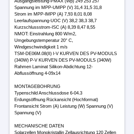
Ausgangsleistung-PMAX (Wp) 249 253 257
Spannung im MPP-UMPP (V) 31,4 31,5 31,8
Strom im MPP-IMPP (A) 7,93 8,01 8,08
Leerlaufspannung-UOC (V) 38,2 38,3 38,7
Kurzschlussstrom-ISC (A) 8,39 8,47 8,55
NMOT: Einstrahlung 800 W/m2,
Umgebungstemperatur 20° C,
Windgeschwindigkeit 1 m/s
TSM-DE06M.08(II) I-V KURVEN DES PV-MODULS
(340W) P-V KURVEN DES PV-MODULS (340W)
Rahmen Laminat Silikon-Abdichtung 12-
Abflussöffnung 4-09x14
MONTAGEBOHRUNG
Typenschild Anschlussdose 6-04.3
Erdungsöffnung Rückansicht (Hochformat)
Frontansicht Strom (A) Leistung (W) Spannung (V)
Spannung (V)
MECHANISCHE DATEN
Solarzellen Monokristallin Zellausrichtung 120 Zellen