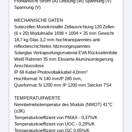
Frontansicht Strom (A) Leistung (W) Spannung (V)
Spannung (V)
MECHANISCHE DATEN
Solarzellen Monokristallin Zellausrichtung 120 Zellen
(6 x 20) Modulmaße 1698 × 1004 × 35 mm Gewicht
18,7 kg Glas 3,2 mm hochtransparentes anti-
reflexbeschichtetes hitzevorgespanntes
Solarglas Verkapselungsmaterial EVA Rückseitenfolie
Weiß Rahmen 35 mm Eloxierte Aluminiumlegierung
Anschlussdose
IP 68 Kabel Photovoltaikkabel 4,0mm²
Hochformat: N 140 mm/P 285 mm,
Querformat: N 1200 mm /P 1200 mm Stecker TS4
TEMPERATURWERTE
Nennbetriebstemperatur des Moduls (NMOT) 41°C
(±3K)
Temperaturkoeffizient von PMAX - 0,37%/K
Temperaturkoeffizient von UOC - 0,29%/K
Temperaturkoeffizient von ISC 0,05%/K