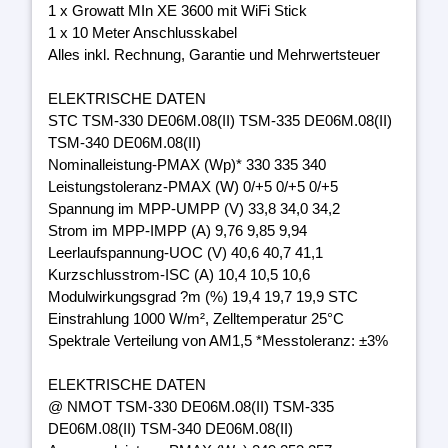
1 x Growatt MIn XE 3600 mit WiFi Stick
1 x 10 Meter Anschlusskabel
Alles inkl. Rechnung, Garantie und Mehrwertsteuer
ELEKTRISCHE DATEN
STC TSM-330 DE06M.08(II) TSM-335 DE06M.08(II)
TSM-340 DE06M.08(II)
Nominalleistung-PMAX (Wp)* 330 335 340
Leistungstoleranz-PMAX (W) 0/+5 0/+5 0/+5
Spannung im MPP-UMPP (V) 33,8 34,0 34,2
Strom im MPP-IMPP (A) 9,76 9,85 9,94
Leerlaufspannung-UOC (V) 40,6 40,7 41,1
Kurzschlusstrom-ISC (A) 10,4 10,5 10,6
Modulwirkungsgrad ?m (%) 19,4 19,7 19,9 STC
Einstrahlung 1000 W/m², Zelltemperatur 25°C
Spektrale Verteilung von AM1,5 *Messtoleranz: ±3%
ELEKTRISCHE DATEN
@ NMOT TSM-330 DE06M.08(II) TSM-335
DE06M.08(II) TSM-340 DE06M.08(II)