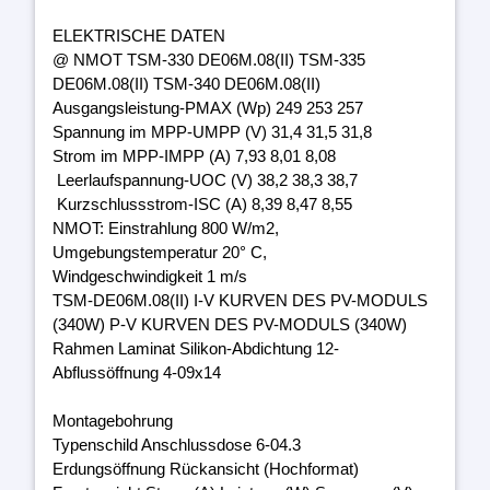
ELEKTRISCHE DATEN
@ NMOT TSM-330 DE06M.08(II) TSM-335
DE06M.08(II) TSM-340 DE06M.08(II)
Ausgangsleistung-PMAX (Wp) 249 253 257
Spannung im MPP-UMPP (V) 31,4 31,5 31,8
Strom im MPP-IMPP (A) 7,93 8,01 8,08
Leerlaufspannung-UOC (V) 38,2 38,3 38,7
Kurzschlussstrom-ISC (A) 8,39 8,47 8,55
NMOT: Einstrahlung 800 W/m2,
Umgebungstemperatur 20° C,
Windgeschwindigkeit 1 m/s
TSM-DE06M.08(II) I-V KURVEN DES PV-MODULS
(340W) P-V KURVEN DES PV-MODULS (340W)
Rahmen Laminat Silikon-Abdichtung 12-
Abflussöffnung 4-09x14
Montagebohrung
Typenschild Anschlussdose 6-04.3
Erdungsöffnung Rückansicht (Hochformat)