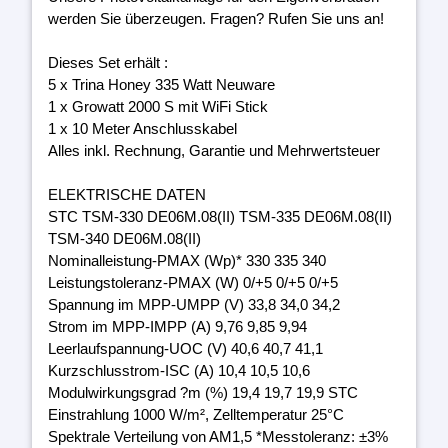
werden Sie überzeugen. Fragen? Rufen Sie uns an!
Dieses Set erhält :
5 x Trina Honey 335 Watt Neuware
1 x Growatt 2000 S mit WiFi Stick
1 x 10 Meter Anschlusskabel
Alles inkl. Rechnung, Garantie und Mehrwertsteuer
ELEKTRISCHE DATEN
STC TSM-330 DE06M.08(II) TSM-335 DE06M.08(II)
TSM-340 DE06M.08(II)
Nominalleistung-PMAX (Wp)* 330 335 340
Leistungstoleranz-PMAX (W) 0/+5 0/+5 0/+5
Spannung im MPP-UMPP (V) 33,8 34,0 34,2
Strom im MPP-IMPP (A) 9,76 9,85 9,94
Leerlaufspannung-UOC (V) 40,6 40,7 41,1
Kurzschlusstrom-ISC (A) 10,4 10,5 10,6
Modulwirkungsgrad ?m (%) 19,4 19,7 19,9 STC
Einstrahlung 1000 W/m², Zelltemperatur 25°C
Spektrale Verteilung von AM1,5 *Messtoleranz: ±3%