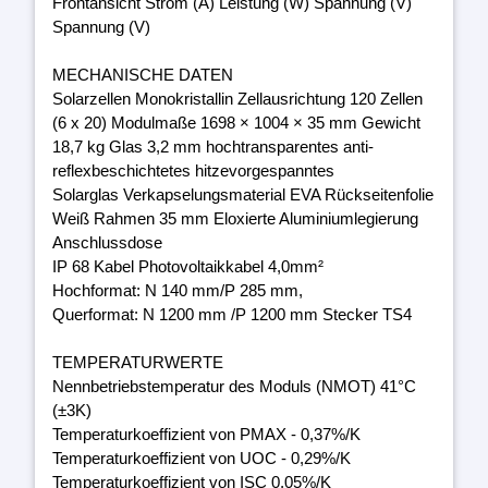
Frontansicht Strom (A) Leistung (W) Spannung (V)
Spannung (V)
MECHANISCHE DATEN
Solarzellen Monokristallin Zellausrichtung 120 Zellen
(6 x 20) Modulmaße 1698 × 1004 × 35 mm Gewicht
18,7 kg Glas 3,2 mm hochtransparentes anti-
reflexbeschichtetes hitzevorgespanntes
Solarglas Verkapselungsmaterial EVA Rückseitenfolie
Weiß Rahmen 35 mm Eloxierte Aluminiumlegierung
Anschlussdose
IP 68 Kabel Photovoltaikkabel 4,0mm²
Hochformat: N 140 mm/P 285 mm,
Querformat: N 1200 mm /P 1200 mm Stecker TS4
TEMPERATURWERTE
Nennbetriebstemperatur des Moduls (NMOT) 41°C
(±3K)
Temperaturkoeffizient von PMAX - 0,37%/K
Temperaturkoeffizient von UOC - 0,29%/K
Temperaturkoeffizient von ISC 0,05%/K