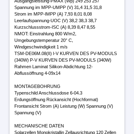
Ausgangsleistung-PMAX (Wp) 249 253 257
Spannung im MPP-UMPP (V) 31,4 31,5 31,8
Strom im MPP-IMPP (A) 7,93 8,01 8,08
Leerlaufspannung-UOC (V) 38,2 38,3 38,7
Kurzschlussstrom-ISC (A) 8,39 8,47 8,55
NMOT: Einstrahlung 800 W/m2,
Umgebungstemperatur 20° C,
Windgeschwindigkeit 1 m/s
TSM-DE06M.08(II) I-V KURVEN DES PV-MODULS
(340W) P-V KURVEN DES PV-MODULS (340W)
Rahmen Laminat Silikon-Abdichtung 12-
Abflussöffnung 4-09x14
MONTAGEBOHRUNG
Typenschild Anschlussdose 6-04.3
Erdungsöffnung Rückansicht (Hochformat)
Frontansicht Strom (A) Leistung (W) Spannung (V)
Spannung (V)
MECHANISCHE DATEN
Solarzellen Monokristallin Zellausrichtung 120 Zellen