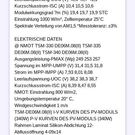
Kurzschlusstrom-ISC (A) 10,4 10,5 10,6
Modulwirkungsgrad ?m (%) 19,4 19,7 19,9 STC
Einstrahlung 1000 W/m², Zelltemperatur 25°C
Spektrale Verteilung von AM1,5 *Messtoleranz: ±3%
ELEKTRISCHE DATEN
@ NMOT TSM-330 DE06M.08(II) TSM-335
DE06M.08(II) TSM-340 DE06M.08(II)
Ausgangsleistung-PMAX (Wp) 249 253 257
Spannung im MPP-UMPP (V) 31,4 31,5 31,8
Strom im MPP-IMPP (A) 7,93 8,01 8,08
Leerlaufspannung-UOC (V) 38,2 38,3 38,7
Kurzschlussstrom-ISC (A) 8,39 8,47 8,55
NMOT: Einstrahlung 800 W/m2,
Umgebungstemperatur 20° C,
Windgeschwindigkeit 1 m/s
TSM-DE06M.08(II) I-V KURVEN DES PV-MODULS
(340W) P-V KURVEN DES PV-MODULS (340W)
Rahmen Laminat Silikon-Abdichtung 12-
Abflussöffnung 4-09x14