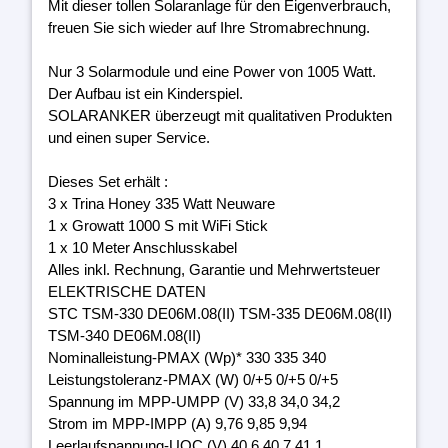
Mit dieser tollen Solaranlage für den Eigenverbrauch,
freuen Sie sich wieder auf Ihre Stromabrechnung.
Nur 3 Solarmodule und eine Power von 1005 Watt.
Der Aufbau ist ein Kinderspiel.
SOLARANKER überzeugt mit qualitativen Produkten
und einen super Service.
Dieses Set erhält :
3 x Trina Honey 335 Watt Neuware
1 x Growatt 1000 S mit WiFi Stick
1 x 10 Meter Anschlusskabel
Alles inkl. Rechnung, Garantie und Mehrwertsteuer
ELEKTRISCHE DATEN
STC TSM-330 DE06M.08(II) TSM-335 DE06M.08(II)
TSM-340 DE06M.08(II)
Nominalleistung-PMAX (Wp)* 330 335 340
Leistungstoleranz-PMAX (W) 0/+5 0/+5 0/+5
Spannung im MPP-UMPP (V) 33,8 34,0 34,2
Strom im MPP-IMPP (A) 9,76 9,85 9,94
Leerlaufspannung-UOC (V) 40,6 40,7 41,1