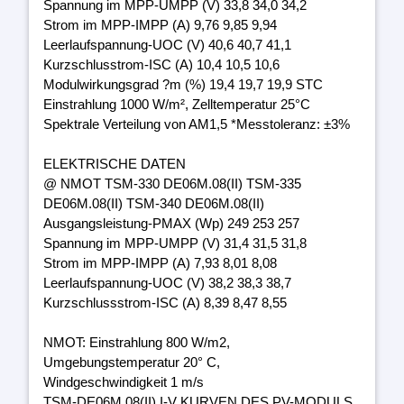
Spannung im MPP-UMPP (V) 33,8 34,0 34,2
Strom im MPP-IMPP (A) 9,76 9,85 9,94
Leerlaufspannung-UOC (V) 40,6 40,7 41,1
Kurzschlusstrom-ISC (A) 10,4 10,5 10,6
Modulwirkungsgrad ?m (%) 19,4 19,7 19,9 STC
Einstrahlung 1000 W/m², Zelltemperatur 25°C
Spektrale Verteilung von AM1,5 *Messtoleranz: ±3%
ELEKTRISCHE DATEN
@ NMOT TSM-330 DE06M.08(II) TSM-335
DE06M.08(II) TSM-340 DE06M.08(II)
Ausgangsleistung-PMAX (Wp) 249 253 257
Spannung im MPP-UMPP (V) 31,4 31,5 31,8
Strom im MPP-IMPP (A) 7,93 8,01 8,08
Leerlaufspannung-UOC (V) 38,2 38,3 38,7
Kurzschlussstrom-ISC (A) 8,39 8,47 8,55
NMOT: Einstrahlung 800 W/m2,
Umgebungstemperatur 20° C,
Windgeschwindigkeit 1 m/s
TSM-DE06M.08(II) I-V KURVEN DES PV-MODULS