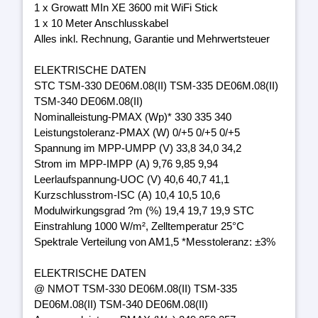
1 x Growatt MIn XE 3600 mit WiFi Stick
1 x 10 Meter Anschlusskabel
Alles inkl. Rechnung, Garantie und Mehrwertsteuer
ELEKTRISCHE DATEN
STC TSM-330 DE06M.08(II) TSM-335 DE06M.08(II)
TSM-340 DE06M.08(II)
Nominalleistung-PMAX (Wp)* 330 335 340
Leistungstoleranz-PMAX (W) 0/+5 0/+5 0/+5
Spannung im MPP-UMPP (V) 33,8 34,0 34,2
Strom im MPP-IMPP (A) 9,76 9,85 9,94
Leerlaufspannung-UOC (V) 40,6 40,7 41,1
Kurzschlusstrom-ISC (A) 10,4 10,5 10,6
Modulwirkungsgrad ?m (%) 19,4 19,7 19,9 STC
Einstrahlung 1000 W/m², Zelltemperatur 25°C
Spektrale Verteilung von AM1,5 *Messtoleranz: ±3%
ELEKTRISCHE DATEN
@ NMOT TSM-330 DE06M.08(II) TSM-335
DE06M.08(II) TSM-340 DE06M.08(II)