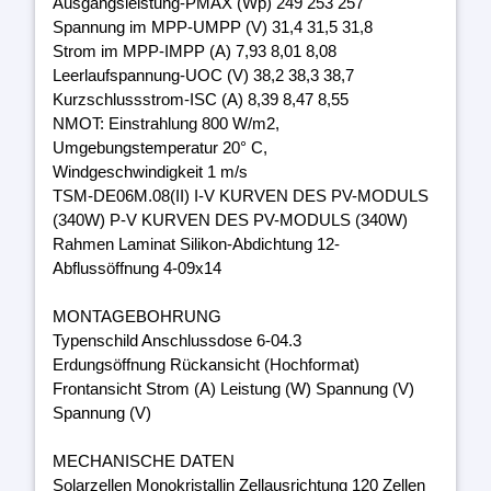
Ausgangsleistung-PMAX (Wp) 249 253 257
Spannung im MPP-UMPP (V) 31,4 31,5 31,8
Strom im MPP-IMPP (A) 7,93 8,01 8,08
Leerlaufspannung-UOC (V) 38,2 38,3 38,7
Kurzschlussstrom-ISC (A) 8,39 8,47 8,55
NMOT: Einstrahlung 800 W/m2,
Umgebungstemperatur 20° C,
Windgeschwindigkeit 1 m/s
TSM-DE06M.08(II) I-V KURVEN DES PV-MODULS
(340W) P-V KURVEN DES PV-MODULS (340W)
Rahmen Laminat Silikon-Abdichtung 12-
Abflussöffnung 4-09x14
MONTAGEBOHRUNG
Typenschild Anschlussdose 6-04.3
Erdungsöffnung Rückansicht (Hochformat)
Frontansicht Strom (A) Leistung (W) Spannung (V)
Spannung (V)
MECHANISCHE DATEN
Solarzellen Monokristallin Zellausrichtung 120 Zellen