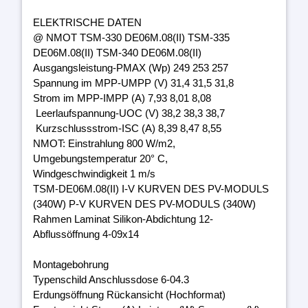
ELEKTRISCHE DATEN
@ NMOT TSM-330 DE06M.08(II) TSM-335
DE06M.08(II) TSM-340 DE06M.08(II)
Ausgangsleistung-PMAX (Wp) 249 253 257
Spannung im MPP-UMPP (V) 31,4 31,5 31,8
Strom im MPP-IMPP (A) 7,93 8,01 8,08
Leerlaufspannung-UOC (V) 38,2 38,3 38,7
Kurzschlussstrom-ISC (A) 8,39 8,47 8,55
NMOT: Einstrahlung 800 W/m2,
Umgebungstemperatur 20° C,
Windgeschwindigkeit 1 m/s
TSM-DE06M.08(II) I-V KURVEN DES PV-MODULS
(340W) P-V KURVEN DES PV-MODULS (340W)
Rahmen Laminat Silikon-Abdichtung 12-
Abflussöffnung 4-09x14
Montagebohrung
Typenschild Anschlussdose 6-04.3
Erdungsöffnung Rückansicht (Hochformat)