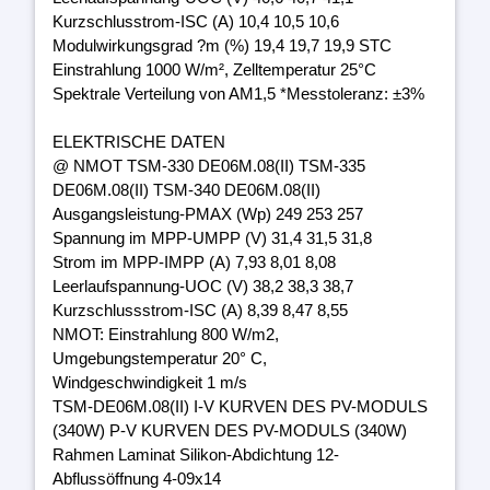
Kurzschlusstrom-ISC (A) 10,4 10,5 10,6
Modulwirkungsgrad ?m (%) 19,4 19,7 19,9 STC
Einstrahlung 1000 W/m², Zelltemperatur 25°C
Spektrale Verteilung von AM1,5 *Messtoleranz: ±3%
ELEKTRISCHE DATEN
@ NMOT TSM-330 DE06M.08(II) TSM-335
DE06M.08(II) TSM-340 DE06M.08(II)
Ausgangsleistung-PMAX (Wp) 249 253 257
Spannung im MPP-UMPP (V) 31,4 31,5 31,8
Strom im MPP-IMPP (A) 7,93 8,01 8,08
Leerlaufspannung-UOC (V) 38,2 38,3 38,7
Kurzschlussstrom-ISC (A) 8,39 8,47 8,55
NMOT: Einstrahlung 800 W/m2,
Umgebungstemperatur 20° C,
Windgeschwindigkeit 1 m/s
TSM-DE06M.08(II) I-V KURVEN DES PV-MODULS
(340W) P-V KURVEN DES PV-MODULS (340W)
Rahmen Laminat Silikon-Abdichtung 12-
Abflussöffnung 4-09x14