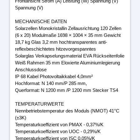
Frontansicht Strom (A) Leistung (W) Spannung (V)
Spannung (V)
MECHANISCHE DATEN
Solarzellen Monokristallin Zellausrichtung 120 Zellen
(6 x 20) Modulmaße 1698 × 1004 × 35 mm Gewicht
18,7 kg Glas 3,2 mm hochtransparentes anti-
reflexbeschichtetes hitzevorgespanntes
Solarglas Verkapselungsmaterial EVA Rückseitenfolie
Weiß Rahmen 35 mm Eloxierte Aluminiumlegierung
Anschlussdose
IP 68 Kabel Photovoltaikkabel 4,0mm²
Hochformat: N 140 mm/P 285 mm,
Querformat: N 1200 mm /P 1200 mm Stecker TS4
TEMPERATURWERTE
Nennbetriebstemperatur des Moduls (NMOT) 41°C
(±3K)
Temperaturkoeffizient von PMAX - 0,37%/K
Temperaturkoeffizient von UOC - 0,29%/K
Temperaturkoeffizient von ISC 0,05%/K