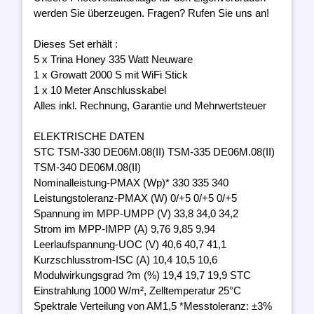
werden Sie überzeugen. Fragen? Rufen Sie uns an!
Dieses Set erhält :
5 x Trina Honey 335 Watt Neuware
1 x Growatt 2000 S mit WiFi Stick
1 x 10 Meter Anschlusskabel
Alles inkl. Rechnung, Garantie und Mehrwertsteuer
ELEKTRISCHE DATEN
STC TSM-330 DE06M.08(II) TSM-335 DE06M.08(II)
TSM-340 DE06M.08(II)
Nominalleistung-PMAX (Wp)* 330 335 340
Leistungstoleranz-PMAX (W) 0/+5 0/+5 0/+5
Spannung im MPP-UMPP (V) 33,8 34,0 34,2
Strom im MPP-IMPP (A) 9,76 9,85 9,94
Leerlaufspannung-UOC (V) 40,6 40,7 41,1
Kurzschlusstrom-ISC (A) 10,4 10,5 10,6
Modulwirkungsgrad ?m (%) 19,4 19,7 19,9 STC
Einstrahlung 1000 W/m², Zelltemperatur 25°C
Spektrale Verteilung von AM1,5 *Messtoleranz: ±3%