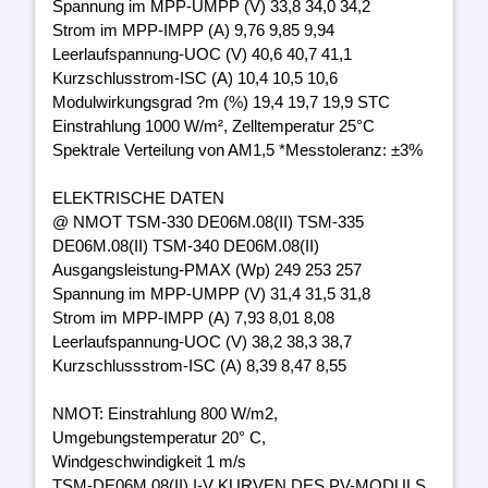
Spannung im MPP-UMPP (V) 33,8 34,0 34,2
Strom im MPP-IMPP (A) 9,76 9,85 9,94
Leerlaufspannung-UOC (V) 40,6 40,7 41,1
Kurzschlusstrom-ISC (A) 10,4 10,5 10,6
Modulwirkungsgrad ?m (%) 19,4 19,7 19,9 STC
Einstrahlung 1000 W/m², Zelltemperatur 25°C
Spektrale Verteilung von AM1,5 *Messtoleranz: ±3%
ELEKTRISCHE DATEN
@ NMOT TSM-330 DE06M.08(II) TSM-335
DE06M.08(II) TSM-340 DE06M.08(II)
Ausgangsleistung-PMAX (Wp) 249 253 257
Spannung im MPP-UMPP (V) 31,4 31,5 31,8
Strom im MPP-IMPP (A) 7,93 8,01 8,08
Leerlaufspannung-UOC (V) 38,2 38,3 38,7
Kurzschlussstrom-ISC (A) 8,39 8,47 8,55
NMOT: Einstrahlung 800 W/m2,
Umgebungstemperatur 20° C,
Windgeschwindigkeit 1 m/s
TSM-DE06M.08(II) I-V KURVEN DES PV-MODULS