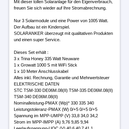
Mit dieser tollen Solaranlage für den Eigenverbrauch,
freuen Sie sich wieder auf Ihre Stromabrechnung.
Nur 3 Solarmodule und eine Power von 1005 Watt.
Der Aufbau ist ein Kinderspiel.
SOLARANKER überzeugt mit qualitativen Produkten
und einen super Service.
Dieses Set erhält :
3 x Trina Honey 335 Watt Neuware
1 x Growatt 1000 S mit WiFi Stick
1 x 10 Meter Anschlusskabel
Alles inkl. Rechnung, Garantie und Mehrwertsteuer
ELEKTRISCHE DATEN
STC TSM-330 DE06M.08(II) TSM-335 DE06M.08(II)
TSM-340 DE06M.08(II)
Nominalleistung-PMAX (Wp)* 330 335 340
Leistungstoleranz-PMAX (W) 0/+5 0/+5 0/+5
Spannung im MPP-UMPP (V) 33,8 34,0 34,2
Strom im MPP-IMPP (A) 9,76 9,85 9,94
Leerlaufspannung-UOC (V) 40,6 40,7 41,1