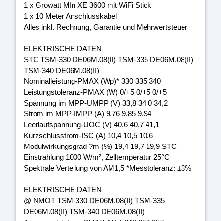
1 x Growatt MIn XE 3600 mit WiFi Stick
1 x 10 Meter Anschlusskabel
Alles inkl. Rechnung, Garantie und Mehrwertsteuer
ELEKTRISCHE DATEN
STC TSM-330 DE06M.08(II) TSM-335 DE06M.08(II)
TSM-340 DE06M.08(II)
Nominalleistung-PMAX (Wp)* 330 335 340
Leistungstoleranz-PMAX (W) 0/+5 0/+5 0/+5
Spannung im MPP-UMPP (V) 33,8 34,0 34,2
Strom im MPP-IMPP (A) 9,76 9,85 9,94
Leerlaufspannung-UOC (V) 40,6 40,7 41,1
Kurzschlusstrom-ISC (A) 10,4 10,5 10,6
Modulwirkungsgrad ?m (%) 19,4 19,7 19,9 STC
Einstrahlung 1000 W/m², Zelltemperatur 25°C
Spektrale Verteilung von AM1,5 *Messtoleranz: ±3%
ELEKTRISCHE DATEN
@ NMOT TSM-330 DE06M.08(II) TSM-335
DE06M.08(II) TSM-340 DE06M.08(II)