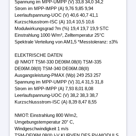
Spannung im MPP-UMPP (V) 33,8 34,0 34,2
Strom im MPP-IMPP (A) 9,76 9,85 9,94
Leerlaufspannung-UOC (V) 40,6 40,7 41,1
Kurzschlusstrom-ISC (A) 10,4 10,5 10,6
Modulwirkungsgrad ?m (%) 19,4 19,7 19,9 STC
Einstrahlung 1000 W/m², Zelltemperatur 25°C
Spektrale Verteilung von AM1,5 *Messtoleranz: ±3%
ELEKTRISCHE DATEN
@ NMOT TSM-330 DE06M.08(II) TSM-335
DE06M.08(II) TSM-340 DE06M.08(II)
Ausgangsleistung-PMAX (Wp) 249 253 257
Spannung im MPP-UMPP (V) 31,4 31,5 31,8
Strom im MPP-IMPP (A) 7,93 8,01 8,08
Leerlaufspannung-UOC (V) 38,2 38,3 38,7
Kurzschlussstrom-ISC (A) 8,39 8,47 8,55
NMOT: Einstrahlung 800 W/m2,
Umgebungstemperatur 20° C,
Windgeschwindigkeit 1 m/s
TSM-DE06M.08(II) I-V KURVEN DES PV-MODULS