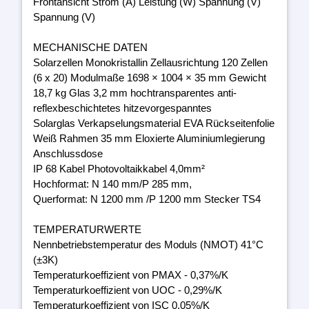
Frontansicht Strom (A) Leistung (W) Spannung (V)
Spannung (V)
MECHANISCHE DATEN
Solarzellen Monokristallin Zellausrichtung 120 Zellen
(6 x 20) Modulmaße 1698 × 1004 × 35 mm Gewicht
18,7 kg Glas 3,2 mm hochtransparentes anti-
reflexbeschichtetes hitzevorgespanntes
Solarglas Verkapselungsmaterial EVA Rückseitenfolie
Weiß Rahmen 35 mm Eloxierte Aluminiumlegierung
Anschlussdose
IP 68 Kabel Photovoltaikkabel 4,0mm²
Hochformat: N 140 mm/P 285 mm,
Querformat: N 1200 mm /P 1200 mm Stecker TS4
TEMPERATURWERTE
Nennbetriebstemperatur des Moduls (NMOT) 41°C
(±3K)
Temperaturkoeffizient von PMAX - 0,37%/K
Temperaturkoeffizient von UOC - 0,29%/K
Temperaturkoeffizient von ISC 0,05%/K