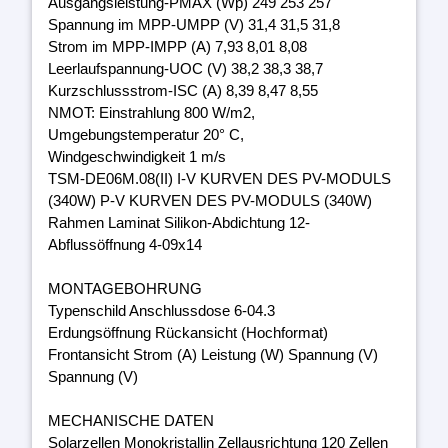
Ausgangsleistung-PMAX (Wp) 249 253 257
Spannung im MPP-UMPP (V) 31,4 31,5 31,8
Strom im MPP-IMPP (A) 7,93 8,01 8,08
Leerlaufspannung-UOC (V) 38,2 38,3 38,7
Kurzschlussstrom-ISC (A) 8,39 8,47 8,55
NMOT: Einstrahlung 800 W/m2,
Umgebungstemperatur 20° C,
Windgeschwindigkeit 1 m/s
TSM-DE06M.08(II) I-V KURVEN DES PV-MODULS
(340W) P-V KURVEN DES PV-MODULS (340W)
Rahmen Laminat Silikon-Abdichtung 12-
Abflussöffnung 4-09x14
MONTAGEBOHRUNG
Typenschild Anschlussdose 6-04.3
Erdungsöffnung Rückansicht (Hochformat)
Frontansicht Strom (A) Leistung (W) Spannung (V)
Spannung (V)
MECHANISCHE DATEN
Solarzellen Monokristallin Zellausrichtung 120 Zellen