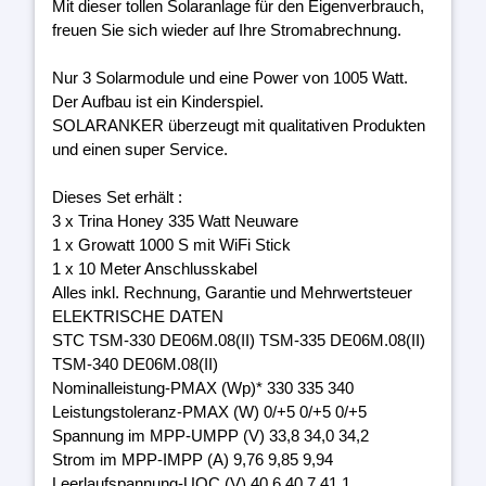
Mit dieser tollen Solaranlage für den Eigenverbrauch,
freuen Sie sich wieder auf Ihre Stromabrechnung.
Nur 3 Solarmodule und eine Power von 1005 Watt.
Der Aufbau ist ein Kinderspiel.
SOLARANKER überzeugt mit qualitativen Produkten
und einen super Service.
Dieses Set erhält :
3 x Trina Honey 335 Watt Neuware
1 x Growatt 1000 S mit WiFi Stick
1 x 10 Meter Anschlusskabel
Alles inkl. Rechnung, Garantie und Mehrwertsteuer
ELEKTRISCHE DATEN
STC TSM-330 DE06M.08(II) TSM-335 DE06M.08(II)
TSM-340 DE06M.08(II)
Nominalleistung-PMAX (Wp)* 330 335 340
Leistungstoleranz-PMAX (W) 0/+5 0/+5 0/+5
Spannung im MPP-UMPP (V) 33,8 34,0 34,2
Strom im MPP-IMPP (A) 9,76 9,85 9,94
Leerlaufspannung-UOC (V) 40,6 40,7 41,1