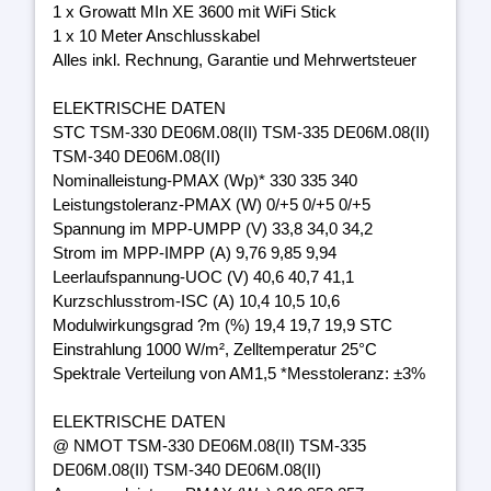
1 x Growatt MIn XE 3600 mit WiFi Stick
1 x 10 Meter Anschlusskabel
Alles inkl. Rechnung, Garantie und Mehrwertsteuer
ELEKTRISCHE DATEN
STC TSM-330 DE06M.08(II) TSM-335 DE06M.08(II)
TSM-340 DE06M.08(II)
Nominalleistung-PMAX (Wp)* 330 335 340
Leistungstoleranz-PMAX (W) 0/+5 0/+5 0/+5
Spannung im MPP-UMPP (V) 33,8 34,0 34,2
Strom im MPP-IMPP (A) 9,76 9,85 9,94
Leerlaufspannung-UOC (V) 40,6 40,7 41,1
Kurzschlusstrom-ISC (A) 10,4 10,5 10,6
Modulwirkungsgrad ?m (%) 19,4 19,7 19,9 STC
Einstrahlung 1000 W/m², Zelltemperatur 25°C
Spektrale Verteilung von AM1,5 *Messtoleranz: ±3%
ELEKTRISCHE DATEN
@ NMOT TSM-330 DE06M.08(II) TSM-335
DE06M.08(II) TSM-340 DE06M.08(II)