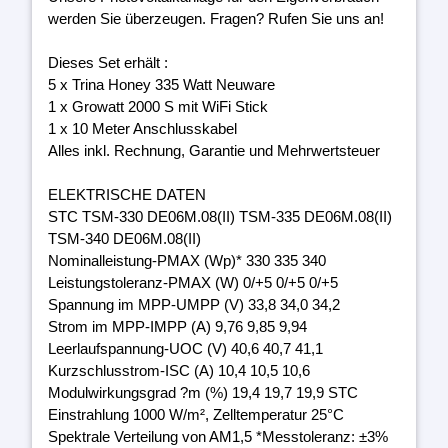
werden Sie überzeugen. Fragen? Rufen Sie uns an!
Dieses Set erhält :
5 x Trina Honey 335 Watt Neuware
1 x Growatt 2000 S mit WiFi Stick
1 x 10 Meter Anschlusskabel
Alles inkl. Rechnung, Garantie und Mehrwertsteuer
ELEKTRISCHE DATEN
STC TSM-330 DE06M.08(II) TSM-335 DE06M.08(II)
TSM-340 DE06M.08(II)
Nominalleistung-PMAX (Wp)* 330 335 340
Leistungstoleranz-PMAX (W) 0/+5 0/+5 0/+5
Spannung im MPP-UMPP (V) 33,8 34,0 34,2
Strom im MPP-IMPP (A) 9,76 9,85 9,94
Leerlaufspannung-UOC (V) 40,6 40,7 41,1
Kurzschlusstrom-ISC (A) 10,4 10,5 10,6
Modulwirkungsgrad ?m (%) 19,4 19,7 19,9 STC
Einstrahlung 1000 W/m², Zelltemperatur 25°C
Spektrale Verteilung von AM1,5 *Messtoleranz: ±3%