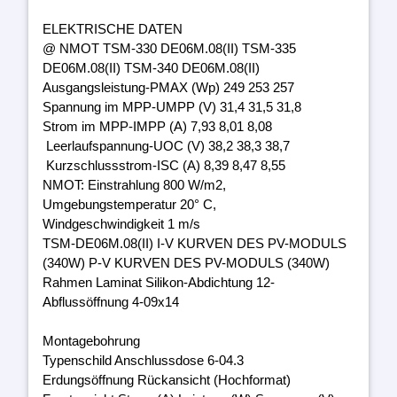
ELEKTRISCHE DATEN
@ NMOT TSM-330 DE06M.08(II) TSM-335
DE06M.08(II) TSM-340 DE06M.08(II)
Ausgangsleistung-PMAX (Wp) 249 253 257
Spannung im MPP-UMPP (V) 31,4 31,5 31,8
Strom im MPP-IMPP (A) 7,93 8,01 8,08
Leerlaufspannung-UOC (V) 38,2 38,3 38,7
Kurzschlussstrom-ISC (A) 8,39 8,47 8,55
NMOT: Einstrahlung 800 W/m2,
Umgebungstemperatur 20° C,
Windgeschwindigkeit 1 m/s
TSM-DE06M.08(II) I-V KURVEN DES PV-MODULS
(340W) P-V KURVEN DES PV-MODULS (340W)
Rahmen Laminat Silikon-Abdichtung 12-
Abflussöffnung 4-09x14
Montagebohrung
Typenschild Anschlussdose 6-04.3
Erdungsöffnung Rückansicht (Hochformat)