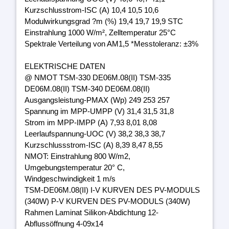
Kurzschlusstrom-ISC (A) 10,4 10,5 10,6
Modulwirkungsgrad ?m (%) 19,4 19,7 19,9 STC
Einstrahlung 1000 W/m², Zelltemperatur 25°C
Spektrale Verteilung von AM1,5 *Messtoleranz: ±3%
ELEKTRISCHE DATEN
@ NMOT TSM-330 DE06M.08(II) TSM-335
DE06M.08(II) TSM-340 DE06M.08(II)
Ausgangsleistung-PMAX (Wp) 249 253 257
Spannung im MPP-UMPP (V) 31,4 31,5 31,8
Strom im MPP-IMPP (A) 7,93 8,01 8,08
Leerlaufspannung-UOC (V) 38,2 38,3 38,7
Kurzschlussstrom-ISC (A) 8,39 8,47 8,55
NMOT: Einstrahlung 800 W/m2,
Umgebungstemperatur 20° C,
Windgeschwindigkeit 1 m/s
TSM-DE06M.08(II) I-V KURVEN DES PV-MODULS
(340W) P-V KURVEN DES PV-MODULS (340W)
Rahmen Laminat Silikon-Abdichtung 12-
Abflussöffnung 4-09x14