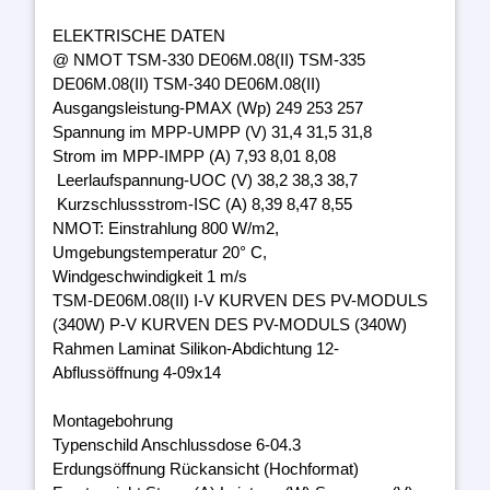
ELEKTRISCHE DATEN
@ NMOT TSM-330 DE06M.08(II) TSM-335
DE06M.08(II) TSM-340 DE06M.08(II)
Ausgangsleistung-PMAX (Wp) 249 253 257
Spannung im MPP-UMPP (V) 31,4 31,5 31,8
Strom im MPP-IMPP (A) 7,93 8,01 8,08
Leerlaufspannung-UOC (V) 38,2 38,3 38,7
Kurzschlussstrom-ISC (A) 8,39 8,47 8,55
NMOT: Einstrahlung 800 W/m2,
Umgebungstemperatur 20° C,
Windgeschwindigkeit 1 m/s
TSM-DE06M.08(II) I-V KURVEN DES PV-MODULS
(340W) P-V KURVEN DES PV-MODULS (340W)
Rahmen Laminat Silikon-Abdichtung 12-
Abflussöffnung 4-09x14
Montagebohrung
Typenschild Anschlussdose 6-04.3
Erdungsöffnung Rückansicht (Hochformat)