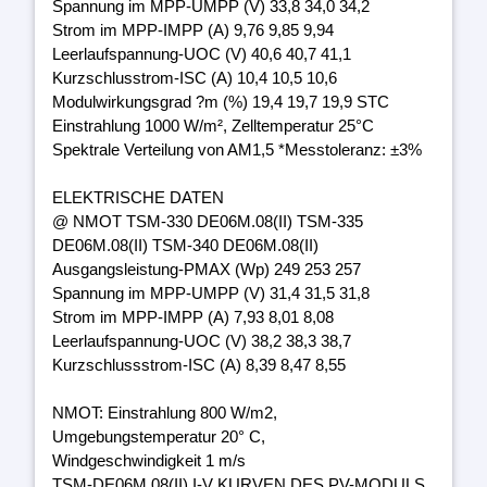
Spannung im MPP-UMPP (V) 33,8 34,0 34,2
Strom im MPP-IMPP (A) 9,76 9,85 9,94
Leerlaufspannung-UOC (V) 40,6 40,7 41,1
Kurzschlusstrom-ISC (A) 10,4 10,5 10,6
Modulwirkungsgrad ?m (%) 19,4 19,7 19,9 STC
Einstrahlung 1000 W/m², Zelltemperatur 25°C
Spektrale Verteilung von AM1,5 *Messtoleranz: ±3%
ELEKTRISCHE DATEN
@ NMOT TSM-330 DE06M.08(II) TSM-335
DE06M.08(II) TSM-340 DE06M.08(II)
Ausgangsleistung-PMAX (Wp) 249 253 257
Spannung im MPP-UMPP (V) 31,4 31,5 31,8
Strom im MPP-IMPP (A) 7,93 8,01 8,08
Leerlaufspannung-UOC (V) 38,2 38,3 38,7
Kurzschlussstrom-ISC (A) 8,39 8,47 8,55
NMOT: Einstrahlung 800 W/m2,
Umgebungstemperatur 20° C,
Windgeschwindigkeit 1 m/s
TSM-DE06M.08(II) I-V KURVEN DES PV-MODULS