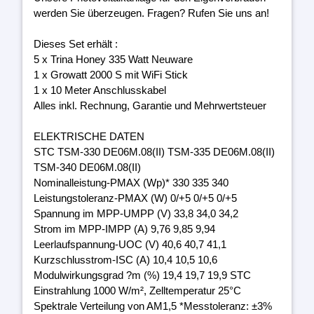
werden Sie überzeugen. Fragen? Rufen Sie uns an!
Dieses Set erhält :
5 x Trina Honey 335 Watt Neuware
1 x Growatt 2000 S mit WiFi Stick
1 x 10 Meter Anschlusskabel
Alles inkl. Rechnung, Garantie und Mehrwertsteuer
ELEKTRISCHE DATEN
STC TSM-330 DE06M.08(II) TSM-335 DE06M.08(II)
TSM-340 DE06M.08(II)
Nominalleistung-PMAX (Wp)* 330 335 340
Leistungstoleranz-PMAX (W) 0/+5 0/+5 0/+5
Spannung im MPP-UMPP (V) 33,8 34,0 34,2
Strom im MPP-IMPP (A) 9,76 9,85 9,94
Leerlaufspannung-UOC (V) 40,6 40,7 41,1
Kurzschlusstrom-ISC (A) 10,4 10,5 10,6
Modulwirkungsgrad ?m (%) 19,4 19,7 19,9 STC
Einstrahlung 1000 W/m², Zelltemperatur 25°C
Spektrale Verteilung von AM1,5 *Messtoleranz: ±3%