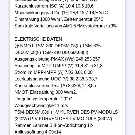
Kurzschlusstrom-ISC (A) 10,4 10,5 10,6
Modulwirkungsgrad ?m (%) 19,4 19,7 19,9 STC
Einstrahlung 1000 W/m², Zelltemperatur 25°C
Spektrale Verteilung von AM1,5 *Messtoleranz: ±3%
ELEKTRISCHE DATEN
@ NMOT TSM-330 DE06M.08(II) TSM-335
DE06M.08(II) TSM-340 DE06M.08(II)
Ausgangsleistung-PMAX (Wp) 249 253 257
Spannung im MPP-UMPP (V) 31,4 31,5 31,8
Strom im MPP-IMPP (A) 7,93 8,01 8,08
Leerlaufspannung-UOC (V) 38,2 38,3 38,7
Kurzschlussstrom-ISC (A) 8,39 8,47 8,55
NMOT: Einstrahlung 800 W/m2,
Umgebungstemperatur 20° C,
Windgeschwindigkeit 1 m/s
TSM-DE06M.08(II) I-V KURVEN DES PV-MODULS
(340W) P-V KURVEN DES PV-MODULS (340W)
Rahmen Laminat Silikon-Abdichtung 12-
Abflussöffnung 4-09x14