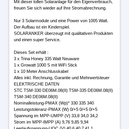
Mit dieser tollen Solaranlage für den Eigenverbrauch,
freuen Sie sich wieder auf Ihre Stromabrechnung.
Nur 3 Solarmodule und eine Power von 1005 Watt.
Der Aufbau ist ein Kinderspiel.
SOLARANKER überzeugt mit qualitativen Produkten
und einen super Service.
Dieses Set erhält :
3 x Trina Honey 335 Watt Neuware
1 x Growatt 1000 S mit WiFi Stick
1 x 10 Meter Anschlusskabel
Alles inkl. Rechnung, Garantie und Mehrwertsteuer
ELEKTRISCHE DATEN
STC TSM-330 DE06M.08(II) TSM-335 DE06M.08(II)
TSM-340 DE06M.08(II)
Nominalleistung-PMAX (Wp)* 330 335 340
Leistungstoleranz-PMAX (W) 0/+5 0/+5 0/+5
Spannung im MPP-UMPP (V) 33,8 34,0 34,2
Strom im MPP-IMPP (A) 9,76 9,85 9,94
Leerlaufspannung-UOC (V) 40,6 40,7 41,1