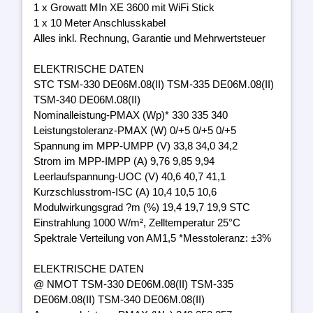
1 x Growatt MIn XE 3600 mit WiFi Stick
1 x 10 Meter Anschlusskabel
Alles inkl. Rechnung, Garantie und Mehrwertsteuer
ELEKTRISCHE DATEN
STC TSM-330 DE06M.08(II) TSM-335 DE06M.08(II)
TSM-340 DE06M.08(II)
Nominalleistung-PMAX (Wp)* 330 335 340
Leistungstoleranz-PMAX (W) 0/+5 0/+5 0/+5
Spannung im MPP-UMPP (V) 33,8 34,0 34,2
Strom im MPP-IMPP (A) 9,76 9,85 9,94
Leerlaufspannung-UOC (V) 40,6 40,7 41,1
Kurzschlusstrom-ISC (A) 10,4 10,5 10,6
Modulwirkungsgrad ?m (%) 19,4 19,7 19,9 STC
Einstrahlung 1000 W/m², Zelltemperatur 25°C
Spektrale Verteilung von AM1,5 *Messtoleranz: ±3%
ELEKTRISCHE DATEN
@ NMOT TSM-330 DE06M.08(II) TSM-335
DE06M.08(II) TSM-340 DE06M.08(II)