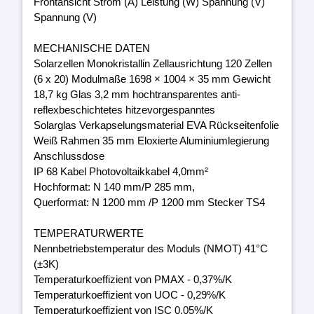
Frontansicht Strom (A) Leistung (W) Spannung (V)
Spannung (V)
MECHANISCHE DATEN
Solarzellen Monokristallin Zellausrichtung 120 Zellen
(6 x 20) Modulmaße 1698 × 1004 × 35 mm Gewicht
18,7 kg Glas 3,2 mm hochtransparentes anti-
reflexbeschichtetes hitzevorgespanntes
Solarglas Verkapselungsmaterial EVA Rückseitenfolie
Weiß Rahmen 35 mm Eloxierte Aluminiumlegierung
Anschlussdose
IP 68 Kabel Photovoltaikkabel 4,0mm²
Hochformat: N 140 mm/P 285 mm,
Querformat: N 1200 mm /P 1200 mm Stecker TS4
TEMPERATURWERTE
Nennbetriebstemperatur des Moduls (NMOT) 41°C
(±3K)
Temperaturkoeffizient von PMAX - 0,37%/K
Temperaturkoeffizient von UOC - 0,29%/K
Temperaturkoeffizient von ISC 0,05%/K