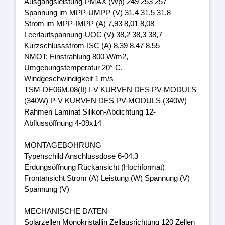
Ausgangsleistung-PMAX (Wp) 249 253 257
Spannung im MPP-UMPP (V) 31,4 31,5 31,8
Strom im MPP-IMPP (A) 7,93 8,01 8,08
Leerlaufspannung-UOC (V) 38,2 38,3 38,7
Kurzschlussstrom-ISC (A) 8,39 8,47 8,55
NMOT: Einstrahlung 800 W/m2,
Umgebungstemperatur 20° C,
Windgeschwindigkeit 1 m/s
TSM-DE06M.08(II) I-V KURVEN DES PV-MODULS
(340W) P-V KURVEN DES PV-MODULS (340W)
Rahmen Laminat Silikon-Abdichtung 12-
Abflussöffnung 4-09x14
MONTAGEBOHRUNG
Typenschild Anschlussdose 6-04.3
Erdungsöffnung Rückansicht (Hochformat)
Frontansicht Strom (A) Leistung (W) Spannung (V)
Spannung (V)
MECHANISCHE DATEN
Solarzellen Monokristallin Zellausrichtung 120 Zellen