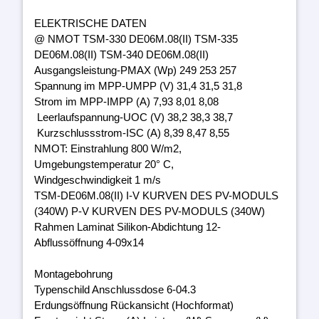
ELEKTRISCHE DATEN
@ NMOT TSM-330 DE06M.08(II) TSM-335
DE06M.08(II) TSM-340 DE06M.08(II)
Ausgangsleistung-PMAX (Wp) 249 253 257
Spannung im MPP-UMPP (V) 31,4 31,5 31,8
Strom im MPP-IMPP (A) 7,93 8,01 8,08
Leerlaufspannung-UOC (V) 38,2 38,3 38,7
Kurzschlussstrom-ISC (A) 8,39 8,47 8,55
NMOT: Einstrahlung 800 W/m2,
Umgebungstemperatur 20° C,
Windgeschwindigkeit 1 m/s
TSM-DE06M.08(II) I-V KURVEN DES PV-MODULS
(340W) P-V KURVEN DES PV-MODULS (340W)
Rahmen Laminat Silikon-Abdichtung 12-
Abflussöffnung 4-09x14
Montagebohrung
Typenschild Anschlussdose 6-04.3
Erdungsöffnung Rückansicht (Hochformat)