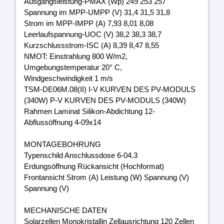
Ausgangsleistung-PMAX (Wp) 249 253 257
Spannung im MPP-UMPP (V) 31,4 31,5 31,8
Strom im MPP-IMPP (A) 7,93 8,01 8,08
Leerlaufspannung-UOC (V) 38,2 38,3 38,7
Kurzschlussstrom-ISC (A) 8,39 8,47 8,55
NMOT: Einstrahlung 800 W/m2,
Umgebungstemperatur 20° C,
Windgeschwindigkeit 1 m/s
TSM-DE06M.08(II) I-V KURVEN DES PV-MODULS
(340W) P-V KURVEN DES PV-MODULS (340W)
Rahmen Laminat Silikon-Abdichtung 12-
Abflussöffnung 4-09x14
MONTAGEBOHRUNG
Typenschild Anschlussdose 6-04.3
Erdungsöffnung Rückansicht (Hochformat)
Frontansicht Strom (A) Leistung (W) Spannung (V)
Spannung (V)
MECHANISCHE DATEN
Solarzellen Monokristallin Zellausrichtung 120 Zellen