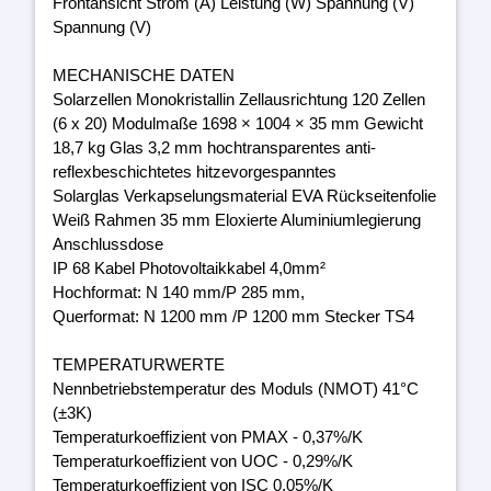
Frontansicht Strom (A) Leistung (W) Spannung (V)
Spannung (V)
MECHANISCHE DATEN
Solarzellen Monokristallin Zellausrichtung 120 Zellen
(6 x 20) Modulmaße 1698 × 1004 × 35 mm Gewicht
18,7 kg Glas 3,2 mm hochtransparentes anti-
reflexbeschichtetes hitzevorgespanntes
Solarglas Verkapselungsmaterial EVA Rückseitenfolie
Weiß Rahmen 35 mm Eloxierte Aluminiumlegierung
Anschlussdose
IP 68 Kabel Photovoltaikkabel 4,0mm²
Hochformat: N 140 mm/P 285 mm,
Querformat: N 1200 mm /P 1200 mm Stecker TS4
TEMPERATURWERTE
Nennbetriebstemperatur des Moduls (NMOT) 41°C
(±3K)
Temperaturkoeffizient von PMAX - 0,37%/K
Temperaturkoeffizient von UOC - 0,29%/K
Temperaturkoeffizient von ISC 0,05%/K