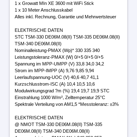
1 x Growatt MIn XE 3600 mit WiFi Stick
1 x 10 Meter Anschlusskabel
Alles inkl. Rechnung, Garantie und Mehrwertsteuer
ELEKTRISCHE DATEN
STC TSM-330 DE06M.08(II) TSM-335 DE06M.08(II)
TSM-340 DE06M.08(II)
Nominalleistung-PMAX (Wp)* 330 335 340
Leistungstoleranz-PMAX (W) 0/+5 0/+5 0/+5
Spannung im MPP-UMPP (V) 33,8 34,0 34,2
Strom im MPP-IMPP (A) 9,76 9,85 9,94
Leerlaufspannung-UOC (V) 40,6 40,7 41,1
Kurzschlusstrom-ISC (A) 10,4 10,5 10,6
Modulwirkungsgrad ?m (%) 19,4 19,7 19,9 STC
Einstrahlung 1000 W/m², Zelltemperatur 25°C
Spektrale Verteilung von AM1,5 *Messtoleranz: ±3%
ELEKTRISCHE DATEN
@ NMOT TSM-330 DE06M.08(II) TSM-335
DE06M.08(II) TSM-340 DE06M.08(II)