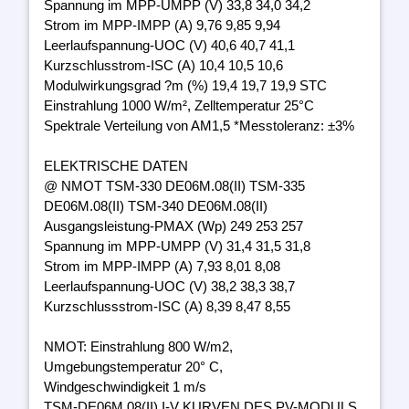
Spannung im MPP-UMPP (V) 33,8 34,0 34,2
Strom im MPP-IMPP (A) 9,76 9,85 9,94
Leerlaufspannung-UOC (V) 40,6 40,7 41,1
Kurzschlusstrom-ISC (A) 10,4 10,5 10,6
Modulwirkungsgrad ?m (%) 19,4 19,7 19,9 STC
Einstrahlung 1000 W/m², Zelltemperatur 25°C
Spektrale Verteilung von AM1,5 *Messtoleranz: ±3%
ELEKTRISCHE DATEN
@ NMOT TSM-330 DE06M.08(II) TSM-335
DE06M.08(II) TSM-340 DE06M.08(II)
Ausgangsleistung-PMAX (Wp) 249 253 257
Spannung im MPP-UMPP (V) 31,4 31,5 31,8
Strom im MPP-IMPP (A) 7,93 8,01 8,08
Leerlaufspannung-UOC (V) 38,2 38,3 38,7
Kurzschlussstrom-ISC (A) 8,39 8,47 8,55
NMOT: Einstrahlung 800 W/m2,
Umgebungstemperatur 20° C,
Windgeschwindigkeit 1 m/s
TSM-DE06M.08(II) I-V KURVEN DES PV-MODULS