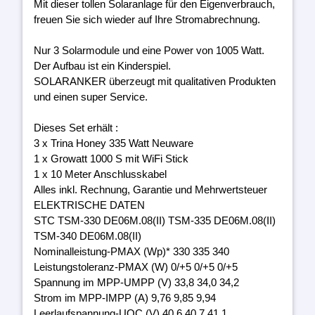
Mit dieser tollen Solaranlage für den Eigenverbrauch,
freuen Sie sich wieder auf Ihre Stromabrechnung.
Nur 3 Solarmodule und eine Power von 1005 Watt.
Der Aufbau ist ein Kinderspiel.
SOLARANKER überzeugt mit qualitativen Produkten
und einen super Service.
Dieses Set erhält :
3 x Trina Honey 335 Watt Neuware
1 x Growatt 1000 S mit WiFi Stick
1 x 10 Meter Anschlusskabel
Alles inkl. Rechnung, Garantie und Mehrwertsteuer
ELEKTRISCHE DATEN
STC TSM-330 DE06M.08(II) TSM-335 DE06M.08(II)
TSM-340 DE06M.08(II)
Nominalleistung-PMAX (Wp)* 330 335 340
Leistungstoleranz-PMAX (W) 0/+5 0/+5 0/+5
Spannung im MPP-UMPP (V) 33,8 34,0 34,2
Strom im MPP-IMPP (A) 9,76 9,85 9,94
Leerlaufspannung-UOC (V) 40,6 40,7 41,1