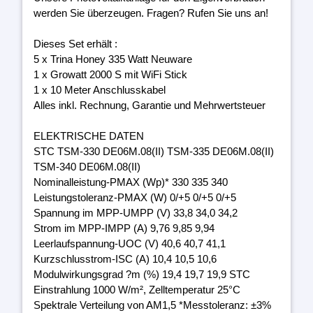
werden Sie überzeugen. Fragen? Rufen Sie uns an!
Dieses Set erhält :
5 x Trina Honey 335 Watt Neuware
1 x Growatt 2000 S mit WiFi Stick
1 x 10 Meter Anschlusskabel
Alles inkl. Rechnung, Garantie und Mehrwertsteuer
ELEKTRISCHE DATEN
STC TSM-330 DE06M.08(II) TSM-335 DE06M.08(II)
TSM-340 DE06M.08(II)
Nominalleistung-PMAX (Wp)* 330 335 340
Leistungstoleranz-PMAX (W) 0/+5 0/+5 0/+5
Spannung im MPP-UMPP (V) 33,8 34,0 34,2
Strom im MPP-IMPP (A) 9,76 9,85 9,94
Leerlaufspannung-UOC (V) 40,6 40,7 41,1
Kurzschlusstrom-ISC (A) 10,4 10,5 10,6
Modulwirkungsgrad ?m (%) 19,4 19,7 19,9 STC
Einstrahlung 1000 W/m², Zelltemperatur 25°C
Spektrale Verteilung von AM1,5 *Messtoleranz: ±3%