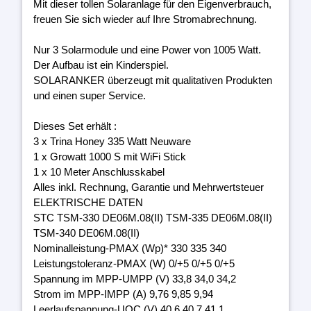
Mit dieser tollen Solaranlage für den Eigenverbrauch,
freuen Sie sich wieder auf Ihre Stromabrechnung.
Nur 3 Solarmodule und eine Power von 1005 Watt.
Der Aufbau ist ein Kinderspiel.
SOLARANKER überzeugt mit qualitativen Produkten
und einen super Service.
Dieses Set erhält :
3 x Trina Honey 335 Watt Neuware
1 x Growatt 1000 S mit WiFi Stick
1 x 10 Meter Anschlusskabel
Alles inkl. Rechnung, Garantie und Mehrwertsteuer
ELEKTRISCHE DATEN
STC TSM-330 DE06M.08(II) TSM-335 DE06M.08(II)
TSM-340 DE06M.08(II)
Nominalleistung-PMAX (Wp)* 330 335 340
Leistungstoleranz-PMAX (W) 0/+5 0/+5 0/+5
Spannung im MPP-UMPP (V) 33,8 34,0 34,2
Strom im MPP-IMPP (A) 9,76 9,85 9,94
Leerlaufspannung-UOC (V) 40,6 40,7 41,1