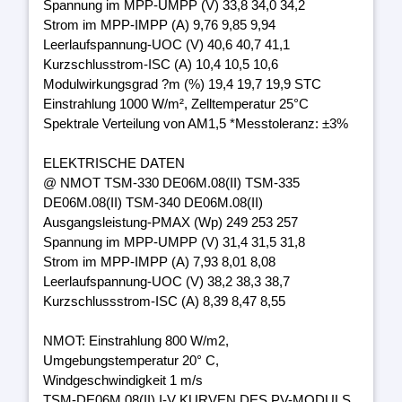
Spannung im MPP-UMPP (V) 33,8 34,0 34,2
Strom im MPP-IMPP (A) 9,76 9,85 9,94
Leerlaufspannung-UOC (V) 40,6 40,7 41,1
Kurzschlusstrom-ISC (A) 10,4 10,5 10,6
Modulwirkungsgrad ?m (%) 19,4 19,7 19,9 STC
Einstrahlung 1000 W/m², Zelltemperatur 25°C
Spektrale Verteilung von AM1,5 *Messtoleranz: ±3%
ELEKTRISCHE DATEN
@ NMOT TSM-330 DE06M.08(II) TSM-335
DE06M.08(II) TSM-340 DE06M.08(II)
Ausgangsleistung-PMAX (Wp) 249 253 257
Spannung im MPP-UMPP (V) 31,4 31,5 31,8
Strom im MPP-IMPP (A) 7,93 8,01 8,08
Leerlaufspannung-UOC (V) 38,2 38,3 38,7
Kurzschlussstrom-ISC (A) 8,39 8,47 8,55
NMOT: Einstrahlung 800 W/m2,
Umgebungstemperatur 20° C,
Windgeschwindigkeit 1 m/s
TSM-DE06M.08(II) I-V KURVEN DES PV-MODULS