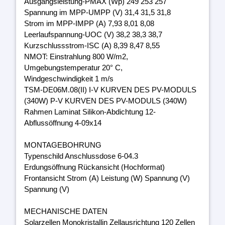
Ausgangsleistung-PMAX (Wp) 249 253 257
Spannung im MPP-UMPP (V) 31,4 31,5 31,8
Strom im MPP-IMPP (A) 7,93 8,01 8,08
Leerlaufspannung-UOC (V) 38,2 38,3 38,7
Kurzschlussstrom-ISC (A) 8,39 8,47 8,55
NMOT: Einstrahlung 800 W/m2,
Umgebungstemperatur 20° C,
Windgeschwindigkeit 1 m/s
TSM-DE06M.08(II) I-V KURVEN DES PV-MODULS
(340W) P-V KURVEN DES PV-MODULS (340W)
Rahmen Laminat Silikon-Abdichtung 12-
Abflussöffnung 4-09x14
MONTAGEBOHRUNG
Typenschild Anschlussdose 6-04.3
Erdungsöffnung Rückansicht (Hochformat)
Frontansicht Strom (A) Leistung (W) Spannung (V)
Spannung (V)
MECHANISCHE DATEN
Solarzellen Monokristallin Zellausrichtung 120 Zellen