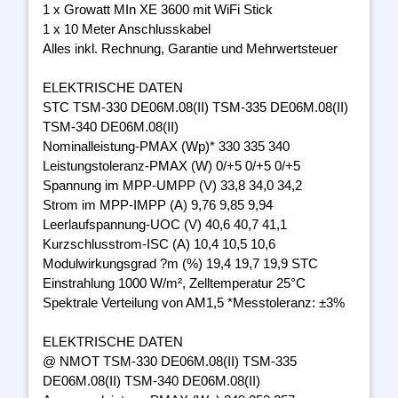
1 x Growatt MIn XE 3600 mit WiFi Stick
1 x 10 Meter Anschlusskabel
Alles inkl. Rechnung, Garantie und Mehrwertsteuer
ELEKTRISCHE DATEN
STC TSM-330 DE06M.08(II) TSM-335 DE06M.08(II)
TSM-340 DE06M.08(II)
Nominalleistung-PMAX (Wp)* 330 335 340
Leistungstoleranz-PMAX (W) 0/+5 0/+5 0/+5
Spannung im MPP-UMPP (V) 33,8 34,0 34,2
Strom im MPP-IMPP (A) 9,76 9,85 9,94
Leerlaufspannung-UOC (V) 40,6 40,7 41,1
Kurzschlusstrom-ISC (A) 10,4 10,5 10,6
Modulwirkungsgrad ?m (%) 19,4 19,7 19,9 STC
Einstrahlung 1000 W/m², Zelltemperatur 25°C
Spektrale Verteilung von AM1,5 *Messtoleranz: ±3%
ELEKTRISCHE DATEN
@ NMOT TSM-330 DE06M.08(II) TSM-335
DE06M.08(II) TSM-340 DE06M.08(II)