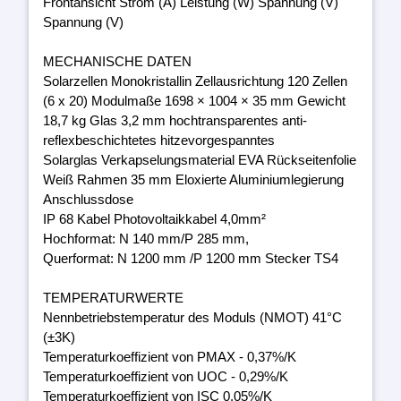
Frontansicht Strom (A) Leistung (W) Spannung (V)
Spannung (V)
MECHANISCHE DATEN
Solarzellen Monokristallin Zellausrichtung 120 Zellen
(6 x 20) Modulmaße 1698 × 1004 × 35 mm Gewicht
18,7 kg Glas 3,2 mm hochtransparentes anti-
reflexbeschichtetes hitzevorgespanntes
Solarglas Verkapselungsmaterial EVA Rückseitenfolie
Weiß Rahmen 35 mm Eloxierte Aluminiumlegierung
Anschlussdose
IP 68 Kabel Photovoltaikkabel 4,0mm²
Hochformat: N 140 mm/P 285 mm,
Querformat: N 1200 mm /P 1200 mm Stecker TS4
TEMPERATURWERTE
Nennbetriebstemperatur des Moduls (NMOT) 41°C
(±3K)
Temperaturkoeffizient von PMAX - 0,37%/K
Temperaturkoeffizient von UOC - 0,29%/K
Temperaturkoeffizient von ISC 0,05%/K