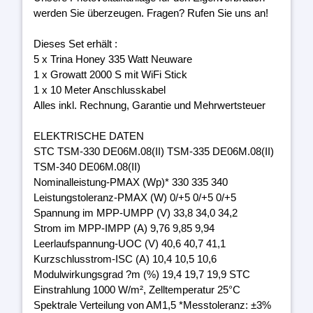
werden Sie überzeugen. Fragen? Rufen Sie uns an!
Dieses Set erhält :
5 x Trina Honey 335 Watt Neuware
1 x Growatt 2000 S mit WiFi Stick
1 x 10 Meter Anschlusskabel
Alles inkl. Rechnung, Garantie und Mehrwertsteuer
ELEKTRISCHE DATEN
STC TSM-330 DE06M.08(II) TSM-335 DE06M.08(II)
TSM-340 DE06M.08(II)
Nominalleistung-PMAX (Wp)* 330 335 340
Leistungstoleranz-PMAX (W) 0/+5 0/+5 0/+5
Spannung im MPP-UMPP (V) 33,8 34,0 34,2
Strom im MPP-IMPP (A) 9,76 9,85 9,94
Leerlaufspannung-UOC (V) 40,6 40,7 41,1
Kurzschlusstrom-ISC (A) 10,4 10,5 10,6
Modulwirkungsgrad ?m (%) 19,4 19,7 19,9 STC
Einstrahlung 1000 W/m², Zelltemperatur 25°C
Spektrale Verteilung von AM1,5 *Messtoleranz: ±3%