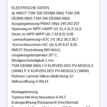
ELEKTRISCHE DATEN
@ NMOT TSM-330 DE06M.08(II) TSM-335
DE06M.08(II) TSM-340 DE06M.08(II)
Ausgangsleistung-PMAX (Wp) 249 253 257
Spannung im MPP-UMPP (V) 31,4 31,5 31,8
Strom im MPP-IMPP (A) 7,93 8,01 8,08
Leerlaufspannung-UOC (V) 38,2 38,3 38,7
Kurzschlussstrom-ISC (A) 8,39 8,47 8,55
NMOT: Einstrahlung 800 W/m2,
Umgebungstemperatur 20° C,
Windgeschwindigkeit 1 m/s
TSM-DE06M.08(II) I-V KURVEN DES PV-MODULS
(340W) P-V KURVEN DES PV-MODULS (340W)
Rahmen Laminat Silikon-Abdichtung 12-
Abflussöffnung 4-09x14
Montagebohrung
Typenschild Anschlussdose 6-04.3
Erdungsöffnung Rückansicht (Hochformat)