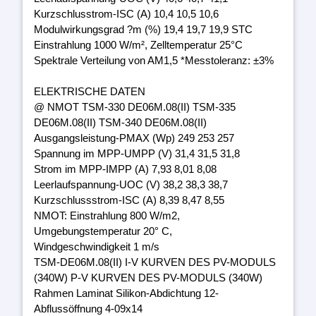
Kurzschlusstrom-ISC (A) 10,4 10,5 10,6
Modulwirkungsgrad ?m (%) 19,4 19,7 19,9 STC
Einstrahlung 1000 W/m², Zelltemperatur 25°C
Spektrale Verteilung von AM1,5 *Messtoleranz: ±3%
ELEKTRISCHE DATEN
@ NMOT TSM-330 DE06M.08(II) TSM-335
DE06M.08(II) TSM-340 DE06M.08(II)
Ausgangsleistung-PMAX (Wp) 249 253 257
Spannung im MPP-UMPP (V) 31,4 31,5 31,8
Strom im MPP-IMPP (A) 7,93 8,01 8,08
Leerlaufspannung-UOC (V) 38,2 38,3 38,7
Kurzschlussstrom-ISC (A) 8,39 8,47 8,55
NMOT: Einstrahlung 800 W/m2,
Umgebungstemperatur 20° C,
Windgeschwindigkeit 1 m/s
TSM-DE06M.08(II) I-V KURVEN DES PV-MODULS
(340W) P-V KURVEN DES PV-MODULS (340W)
Rahmen Laminat Silikon-Abdichtung 12-
Abflussöffnung 4-09x14