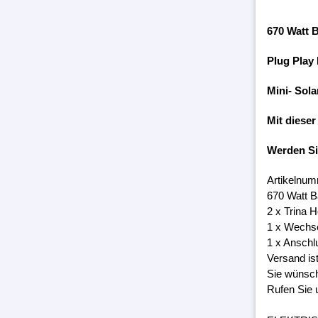
670 Watt 
Plug Play
Mini- Sola
Mit dieser
Werden S
Artikelnum
670 Watt B
2 x Trina 
1 x Wechs
1 x Anschl
Versand is
Sie wünsch
Rufen Sie 