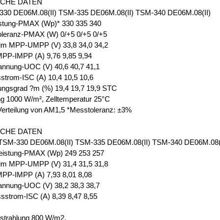
SCHE DATEN
30 DE06M.08(II) TSM-335 DE06M.08(II) TSM-340 DE06M.08(II)
istung-PMAX (Wp)* 330 335 340
oleranz-PMAX (W) 0/+5 0/+5 0/+5
im MPP-UMPP (V) 33,8 34,0 34,2
PP-IMPP (A) 9,76 9,85 9,94
annung-UOC (V) 40,6 40,7 41,1
strom-ISC (A) 10,4 10,5 10,6
ungsgrad ?m (%) 19,4 19,7 19,9 STC
ng 1000 W/m², Zelltemperatur 25°C
Verteilung von AM1,5 *Messtoleranz: ±3%
SCHE DATEN
M-330 DE06M.08(II) TSM-335 DE06M.08(II) TSM-340 DE06M.08(I
eistung-PMAX (Wp) 249 253 257
im MPP-UMPP (V) 31,4 31,5 31,8
PP-IMPP (A) 7,93 8,01 8,08
annung-UOC (V) 38,2 38,3 38,7
sstrom-ISC (A) 8,39 8,47 8,55
strahlung 800 W/m2,