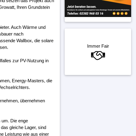
und setzen das Projekt auch
Growatt, Ihren Grundstein
bieter. Auch Wärme und
gsbauer nach
assende Wallbox, die solare
Immer Fair
ssen.
falles zur PV-Nutzung in
ehmen, Energy-Masters, die
echselrichters.
ternehmen, übernehmen
h um. Die enge
das gleiche Lager, sind
ine Leistung wie aus einer