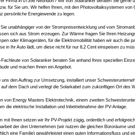
hrer Firma in 07356 Neundorf? Wir von Solaranker beraten Sie gerne 
bzw. für Sie um. Wir helfen Ihnen, mit den Photovoltaiksystemen von 
anz persönliche Energiewende zu legen.
Sie unabhängiger von der Strompreisentwicklung und vom Stroman
lassen sich aus Strom erzeugen. Zur Wärme fragen Sie Ihren Heizun
n oder Klimageräten, für die Elektromobilität haben wir auch die p
e in Ihr Auto lädt, um diese nicht für nur 8,2 Cent einspeisen zu mü
Fachleute von Solaranker beraten Sie anhand Ihres speziellen Einzel
äude und machen Ihnen ein Angebot.
ie uns den Auftrag zur Umsetzung, installiert unser Schwesteruntern
auf dem Dach und verlegt die Solarkabel zum zukünftigen Ort des W
en von Energy Masters Elektrotechnik, einem zweiten Schwesterun
um die elektrische Installation und Inbetriebnahme der PV-Anlage.
mit Ihnen setzen wir Ihr PV-Projekt zügig, ordentlich und erfolgreic
beit der drei Unternehmen (wir nutzen die gleichen Büroräume und 
hlich eine Familie) gewährleistet einen guten Informationsfluss und e