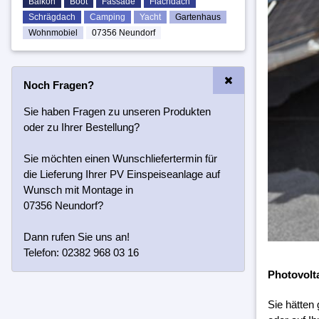
Balkon
Boot
Fassade
Flachdach
Schrägdach
Camping
Yacht
Gartenhaus
Wohnmobiel
07356 Neundorf
Noch Fragen?
Sie haben Fragen zu unseren Produkten
oder zu Ihrer Bestellung?
Sie möchten einen Wunschliefertermin für
die Lieferung Ihrer PV Einspeiseanlage auf
Wunsch mit Montage in
07356 Neundorf?
Dann rufen Sie uns an!
Telefon: 02382 968 03 16
Photovolt
Sie hätten