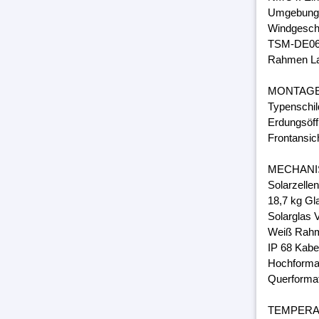
Umgebungs
Windgeschw
TSM-DE06
Rahmen Lam
MONTAG
Typenschil
Erdungsöff
Frontansic
MECHANI
Solarzelle
18,7 kg Gl
Solarglas 
Weiß Rahm
IP 68 Kabe
Hochforma
Querforma
TEMPER