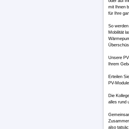
oder auf I
mit Ihnen 
für Ihre g
So werden 
Mobilität 
Wärmepumpe
Überschüss
Unsere PV-
Ihrem Geb
Erteilen S
PV-Module 
Die Kolleg
alles rund 
Gemeinsam 
Zusammenar
also tatsäc