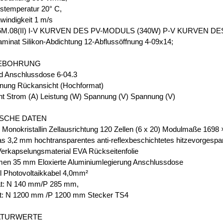
temperatur 20° C,
indigkeit 1 m/s
M.08(II) I-V KURVEN DES PV-MODULS (340W) P-V KURVEN D
inat Silikon-Abdichtung 12-Abflussöffnung 4-09x14;
EBOHRUNG
d Anschlussdose 6-04.3
nung Rückansicht (Hochformat)
ht Strom (A) Leistung (W) Spannung (V) Spannung (V)
SCHE DATEN
n Monokristallin Zellausrichtung 120 Zellen (6 x 20) Modulmaße 169
as 3,2 mm hochtransparentes anti-reflexbeschichtetes hitzevorgespa
Verkapselungsmaterial EVA Rückseitenfolie
en 35 mm Eloxierte Aluminiumlegierung Anschlussdose
l Photovoltaikkabel 4,0mm²
t: N 140 mm/P 285 mm,
t: N 1200 mm /P 1200 mm Stecker TS4
ATURWERTE