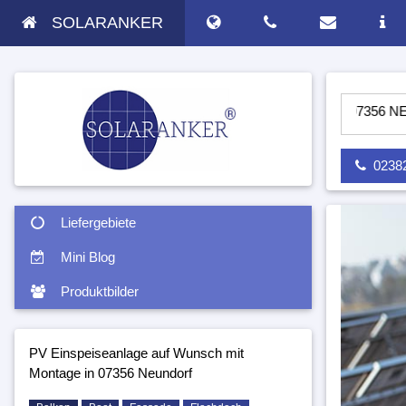
SOLARANKER
PV ANLAGE AUF WUNSCH MIT MONTAGE IN 07356 NEUNDORF -
02382 
Liefergebiete
Mini Blog
Produktbilder
PV Einspeiseanlage auf Wunsch mit
Montage in 07356 Neundorf