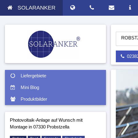
SOLARANKER
LAGE AUF WUNSCH MIT MONTAGE IN 07330 PROBSTZELLA - S
02382 
Liefergebiete
Mini Blog
Produktbilder
Photovoltaik-Anlage auf Wunsch mit
Montage in 07330 Probstzella