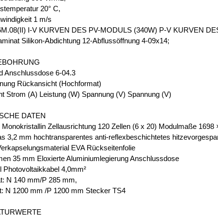
temperatur 20° C,
indigkeit 1 m/s
M.08(II) I-V KURVEN DES PV-MODULS (340W) P-V KURVEN D
inat Silikon-Abdichtung 12-Abflussöffnung 4-09x14;
EBOHRUNG
d Anschlussdose 6-04.3
nung Rückansicht (Hochformat)
ht Strom (A) Leistung (W) Spannung (V) Spannung (V)
SCHE DATEN
n Monokristallin Zellausrichtung 120 Zellen (6 x 20) Modulmaße 169
as 3,2 mm hochtransparentes anti-reflexbeschichtetes hitzevorgespa
Verkapselungsmaterial EVA Rückseitenfolie
en 35 mm Eloxierte Aluminiumlegierung Anschlussdose
l Photovoltaikkabel 4,0mm²
t: N 140 mm/P 285 mm,
t: N 1200 mm /P 1200 mm Stecker TS4
ATURWERTE