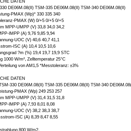
SCHE DATEN
30 DE06M.08(II) TSM-335 DE06M.08(II) TSM-340 DE06M.08(II)
istung-PMAX (Wp)* 330 335 340
oleranz-PMAX (W) 0/+5 0/+5 0/+5
im MPP-UMPP (V) 33,8 34,0 34,2
PP-IMPP (A) 9,76 9,85 9,94
annung-UOC (V) 40,6 40,7 41,1
strom-ISC (A) 10,4 10,5 10,6
ungsgrad ?m (%) 19,4 19,7 19,9 STC
ng 1000 W/m², Zelltemperatur 25°C
Verteilung von AM1,5 *Messtoleranz: ±3%
SCHE DATEN
M-330 DE06M.08(II) TSM-335 DE06M.08(II) TSM-340 DE06M.08(I
eistung-PMAX (Wp) 249 253 257
im MPP-UMPP (V) 31,4 31,5 31,8
PP-IMPP (A) 7,93 8,01 8,08
annung-UOC (V) 38,2 38,3 38,7
sstrom-ISC (A) 8,39 8,47 8,55
strahlung 800 W/m2,