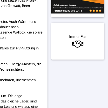
e und setzen das Projekt
 von Growatt, Ihren
bieter. Auch Wärme und
gsbauer nach
assende Wallbox, die solare
Immer Fair
ssen.
falles zur PV-Nutzung in
ehmen, Energy-Masters, die
echselrichters.
ternehmen, übernehmen
h um. Die enge
das gleiche Lager, sind
ine Leistung wie aus einer