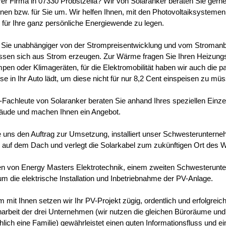
hrer Firma in 07330 Probstzella? Wir von Solaranker beraten Sie gern
hnen bzw. für Sie um. Wir helfen Ihnen, mit den Photovoltaiksystemen
 für Ihre ganz persönliche Energiewende zu legen.
Sie unabhängiger von der Strompreisentwicklung und vom Stroman
lassen sich aus Strom erzeugen. Zur Wärme fragen Sie Ihren Heizun
n oder Klimageräten, für die Elektromobilität haben wir auch die p
e in Ihr Auto lädt, um diese nicht für nur 8,2 Cent einspeisen zu mü
Fachleute von Solaranker beraten Sie anhand Ihres speziellen Einzel
äude und machen Ihnen ein Angebot.
ie uns den Auftrag zur Umsetzung, installiert unser Schwesteruntern
auf dem Dach und verlegt die Solarkabel zum zukünftigen Ort des W
en von Energy Masters Elektrotechnik, einem zweiten Schwesterun
um die elektrische Installation und Inbetriebnahme der PV-Anlage.
mit Ihnen setzen wir Ihr PV-Projekt zügig, ordentlich und erfolgreic
beit der drei Unternehmen (wir nutzen die gleichen Büroräume und 
hlich eine Familie) gewährleistet einen guten Informationsfluss und e