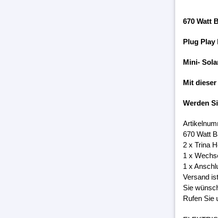
670 Watt 
Plug Play
Mini- Sola
Mit dieser
Werden S
Artikelnum
670 Watt B
2 x Trina 
1 x Wechs
1 x Anschl
Versand is
Sie wünsch
Rufen Sie 