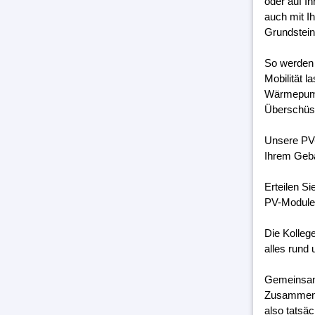
oder auf I
auch mit I
Grundstein
So werden 
Mobilität 
Wärmepumpe
Überschüss
Unsere PV-
Ihrem Geb
Erteilen S
PV-Module 
Die Kolleg
alles rund 
Gemeinsam 
Zusammenar
also tatsäc