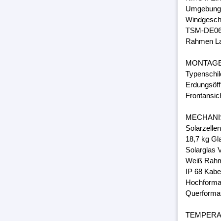
Umgebungs
Windgeschw
TSM-DE06
Rahmen Lam
MONTAG
Typenschil
Erdungsöff
Frontansic
MECHANI
Solarzelle
18,7 kg Gl
Solarglas 
Weiß Rahm
IP 68 Kabe
Hochforma
Querforma
TEMPER