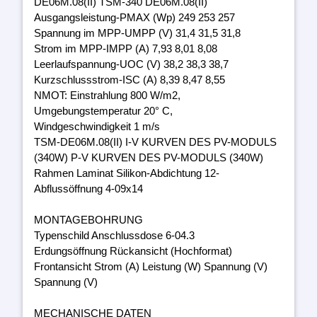
DE06M.08(II) TSM-340 DE06M.08(II)
Ausgangsleistung-PMAX (Wp) 249 253 257
Spannung im MPP-UMPP (V) 31,4 31,5 31,8
Strom im MPP-IMPP (A) 7,93 8,01 8,08
Leerlaufspannung-UOC (V) 38,2 38,3 38,7
Kurzschlussstrom-ISC (A) 8,39 8,47 8,55
NMOT: Einstrahlung 800 W/m2,
Umgebungstemperatur 20° C,
Windgeschwindigkeit 1 m/s
TSM-DE06M.08(II) I-V KURVEN DES PV-MODULS
(340W) P-V KURVEN DES PV-MODULS (340W)
Rahmen Laminat Silikon-Abdichtung 12-
Abflussöffnung 4-09x14
MONTAGEBOHRUNG
Typenschild Anschlussdose 6-04.3
Erdungsöffnung Rückansicht (Hochformat)
Frontansicht Strom (A) Leistung (W) Spannung (V)
Spannung (V)
MECHANISCHE DATEN