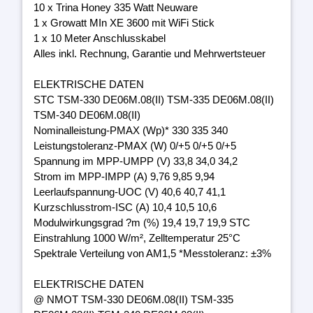
10 x Trina Honey 335 Watt Neuware
1 x Growatt MIn XE 3600 mit WiFi Stick
1 x 10 Meter Anschlusskabel
Alles inkl. Rechnung, Garantie und Mehrwertsteuer
ELEKTRISCHE DATEN
STC TSM-330 DE06M.08(II) TSM-335 DE06M.08(II)
TSM-340 DE06M.08(II)
Nominalleistung-PMAX (Wp)* 330 335 340
Leistungstoleranz-PMAX (W) 0/+5 0/+5 0/+5
Spannung im MPP-UMPP (V) 33,8 34,0 34,2
Strom im MPP-IMPP (A) 9,76 9,85 9,94
Leerlaufspannung-UOC (V) 40,6 40,7 41,1
Kurzschlusstrom-ISC (A) 10,4 10,5 10,6
Modulwirkungsgrad ?m (%) 19,4 19,7 19,9 STC
Einstrahlung 1000 W/m², Zelltemperatur 25°C
Spektrale Verteilung von AM1,5 *Messtoleranz: ±3%
ELEKTRISCHE DATEN
@ NMOT TSM-330 DE06M.08(II) TSM-335