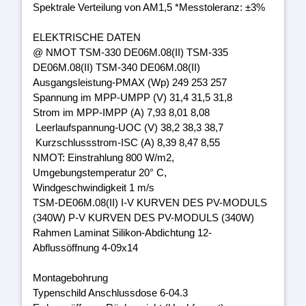
Spektrale Verteilung von AM1,5 *Messtoleranz: ±3%
ELEKTRISCHE DATEN
@ NMOT TSM-330 DE06M.08(II) TSM-335
DE06M.08(II) TSM-340 DE06M.08(II)
Ausgangsleistung-PMAX (Wp) 249 253 257
Spannung im MPP-UMPP (V) 31,4 31,5 31,8
Strom im MPP-IMPP (A) 7,93 8,01 8,08
Leerlaufspannung-UOC (V) 38,2 38,3 38,7
Kurzschlussstrom-ISC (A) 8,39 8,47 8,55
NMOT: Einstrahlung 800 W/m2,
Umgebungstemperatur 20° C,
Windgeschwindigkeit 1 m/s
TSM-DE06M.08(II) I-V KURVEN DES PV-MODULS
(340W) P-V KURVEN DES PV-MODULS (340W)
Rahmen Laminat Silikon-Abdichtung 12-
Abflussöffnung 4-09x14
Montagebohrung
Typenschild Anschlussdose 6-04.3