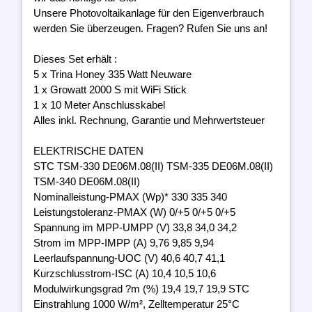
Unsere Photovoltaikanlage für den Eigenverbrauch
werden Sie überzeugen. Fragen? Rufen Sie uns an!
Dieses Set erhält :
5 x Trina Honey 335 Watt Neuware
1 x Growatt 2000 S mit WiFi Stick
1 x 10 Meter Anschlusskabel
Alles inkl. Rechnung, Garantie und Mehrwertsteuer
ELEKTRISCHE DATEN
STC TSM-330 DE06M.08(II) TSM-335 DE06M.08(II)
TSM-340 DE06M.08(II)
Nominalleistung-PMAX (Wp)* 330 335 340
Leistungstoleranz-PMAX (W) 0/+5 0/+5 0/+5
Spannung im MPP-UMPP (V) 33,8 34,0 34,2
Strom im MPP-IMPP (A) 9,76 9,85 9,94
Leerlaufspannung-UOC (V) 40,6 40,7 41,1
Kurzschlusstrom-ISC (A) 10,4 10,5 10,6
Modulwirkungsgrad ?m (%) 19,4 19,7 19,9 STC
Einstrahlung 1000 W/m², Zelltemperatur 25°C