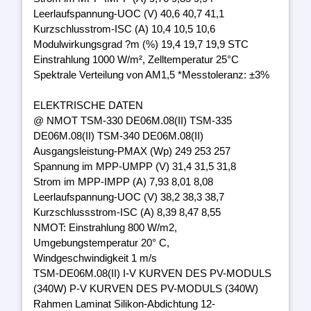
Leerlaufspannung-UOC (V) 40,6 40,7 41,1
Kurzschlusstrom-ISC (A) 10,4 10,5 10,6
Modulwirkungsgrad ?m (%) 19,4 19,7 19,9 STC
Einstrahlung 1000 W/m², Zelltemperatur 25°C
Spektrale Verteilung von AM1,5 *Messtoleranz: ±3%
ELEKTRISCHE DATEN
@ NMOT TSM-330 DE06M.08(II) TSM-335
DE06M.08(II) TSM-340 DE06M.08(II)
Ausgangsleistung-PMAX (Wp) 249 253 257
Spannung im MPP-UMPP (V) 31,4 31,5 31,8
Strom im MPP-IMPP (A) 7,93 8,01 8,08
Leerlaufspannung-UOC (V) 38,2 38,3 38,7
Kurzschlussstrom-ISC (A) 8,39 8,47 8,55
NMOT: Einstrahlung 800 W/m2,
Umgebungstemperatur 20° C,
Windgeschwindigkeit 1 m/s
TSM-DE06M.08(II) I-V KURVEN DES PV-MODULS
(340W) P-V KURVEN DES PV-MODULS (340W)
Rahmen Laminat Silikon-Abdichtung 12-