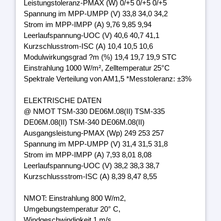
Leistungstoleranz-PMAX (W) 0/+5 0/+5 0/+5
Spannung im MPP-UMPP (V) 33,8 34,0 34,2
Strom im MPP-IMPP (A) 9,76 9,85 9,94
Leerlaufspannung-UOC (V) 40,6 40,7 41,1
Kurzschlusstrom-ISC (A) 10,4 10,5 10,6
Modulwirkungsgrad ?m (%) 19,4 19,7 19,9 STC
Einstrahlung 1000 W/m², Zelltemperatur 25°C
Spektrale Verteilung von AM1,5 *Messtoleranz: ±3%
ELEKTRISCHE DATEN
@ NMOT TSM-330 DE06M.08(II) TSM-335
DE06M.08(II) TSM-340 DE06M.08(II)
Ausgangsleistung-PMAX (Wp) 249 253 257
Spannung im MPP-UMPP (V) 31,4 31,5 31,8
Strom im MPP-IMPP (A) 7,93 8,01 8,08
Leerlaufspannung-UOC (V) 38,2 38,3 38,7
Kurzschlussstrom-ISC (A) 8,39 8,47 8,55
NMOT: Einstrahlung 800 W/m2,
Umgebungstemperatur 20° C,
Windgeschwindigkeit 1 m/s