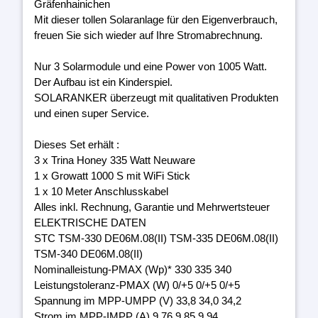
Gräfenhainichen
Mit dieser tollen Solaranlage für den Eigenverbrauch,
freuen Sie sich wieder auf Ihre Stromabrechnung.
Nur 3 Solarmodule und eine Power von 1005 Watt.
Der Aufbau ist ein Kinderspiel.
SOLARANKER überzeugt mit qualitativen Produkten
und einen super Service.
Dieses Set erhält :
3 x Trina Honey 335 Watt Neuware
1 x Growatt 1000 S mit WiFi Stick
1 x 10 Meter Anschlusskabel
Alles inkl. Rechnung, Garantie und Mehrwertsteuer
ELEKTRISCHE DATEN
STC TSM-330 DE06M.08(II) TSM-335 DE06M.08(II)
TSM-340 DE06M.08(II)
Nominalleistung-PMAX (Wp)* 330 335 340
Leistungstoleranz-PMAX (W) 0/+5 0/+5 0/+5
Spannung im MPP-UMPP (V) 33,8 34,0 34,2
Strom im MPP-IMPP (A) 9,76 9,85 9,94