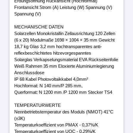
Erdungsöffnung Rückansicht (Hochformat)
Frontansicht Strom (A) Leistung (W) Spannung (V)
Spannung (V)
MECHANISCHE DATEN
Solarzellen Monokristallin Zellausrichtung 120 Zellen
(6 x 20) Modulmaße 1698 × 1004 × 35 mm Gewicht
18,7 kg Glas 3,2 mm hochtransparentes anti-
reflexbeschichtetes hitzevorgespanntes
Solarglas Verkapselungsmaterial EVA Rückseitenfolie
Weiß Rahmen 35 mm Eloxierte Aluminiumlegierung
Anschlussdose
IP 68 Kabel Photovoltaikkabel 4,0mm²
Hochformat: N 140 mm/P 285 mm,
Querformat: N 1200 mm /P 1200 mm Stecker TS4
TEMPERATURWERTE
Nennbetriebstemperatur des Moduls (NMOT) 41°C
(±3K)
Temperaturkoeffizient von PMAX - 0,37%/K
Temperaturkoeffizient von UOC - 0,29%/K