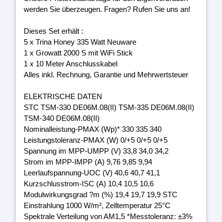
werden Sie überzeugen. Fragen? Rufen Sie uns an!
Dieses Set erhält :
5 x Trina Honey 335 Watt Neuware
1 x Growatt 2000 S mit WiFi Stick
1 x 10 Meter Anschlusskabel
Alles inkl. Rechnung, Garantie und Mehrwertsteuer
ELEKTRISCHE DATEN
STC TSM-330 DE06M.08(II) TSM-335 DE06M.08(II)
TSM-340 DE06M.08(II)
Nominalleistung-PMAX (Wp)* 330 335 340
Leistungstoleranz-PMAX (W) 0/+5 0/+5 0/+5
Spannung im MPP-UMPP (V) 33,8 34,0 34,2
Strom im MPP-IMPP (A) 9,76 9,85 9,94
Leerlaufspannung-UOC (V) 40,6 40,7 41,1
Kurzschlusstrom-ISC (A) 10,4 10,5 10,6
Modulwirkungsgrad ?m (%) 19,4 19,7 19,9 STC
Einstrahlung 1000 W/m², Zelltemperatur 25°C
Spektrale Verteilung von AM1,5 *Messtoleranz: ±3%