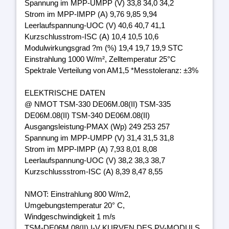
Spannung im MPP-UMPP (V) 33,8 34,0 34,2
Strom im MPP-IMPP (A) 9,76 9,85 9,94
Leerlaufspannung-UOC (V) 40,6 40,7 41,1
Kurzschlusstrom-ISC (A) 10,4 10,5 10,6
Modulwirkungsgrad ?m (%) 19,4 19,7 19,9 STC
Einstrahlung 1000 W/m², Zelltemperatur 25°C
Spektrale Verteilung von AM1,5 *Messtoleranz: ±3%
ELEKTRISCHE DATEN
@ NMOT TSM-330 DE06M.08(II) TSM-335
DE06M.08(II) TSM-340 DE06M.08(II)
Ausgangsleistung-PMAX (Wp) 249 253 257
Spannung im MPP-UMPP (V) 31,4 31,5 31,8
Strom im MPP-IMPP (A) 7,93 8,01 8,08
Leerlaufspannung-UOC (V) 38,2 38,3 38,7
Kurzschlussstrom-ISC (A) 8,39 8,47 8,55
NMOT: Einstrahlung 800 W/m2,
Umgebungstemperatur 20° C,
Windgeschwindigkeit 1 m/s
TSM-DE06M.08(II) I-V KURVEN DES PV-MODULS