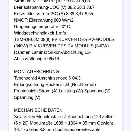
Strom im MPP-IMPP (A) 7,93 8,01 8,08
Leerlaufspannung-UOC (V) 38,2 38,3 38,7
Kurzschlussstrom-ISC (A) 8,39 8,47 8,55
NMOT: Einstrahlung 800 W/m2,
Umgebungstemperatur 20° C,
Windgeschwindigkeit 1 m/s
TSM-DE06M.08(II) I-V KURVEN DES PV-MODULS
(340W) P-V KURVEN DES PV-MODULS (340W)
Rahmen Laminat Silikon-Abdichtung 12-
Abflussöffnung 4-09x14
MONTAGEBOHRUNG
Typenschild Anschlussdose 6-04.3
Erdungsöffnung Rückansicht (Hochformat)
Frontansicht Strom (A) Leistung (W) Spannung (V)
Spannung (V)
MECHANISCHE DATEN
Solarzellen Monokristallin Zellausrichtung 120 Zellen
(6 x 20) Modulmaße 1698 × 1004 × 35 mm Gewicht
18,7 kg Glas 3,2 mm hochtransparentes anti-