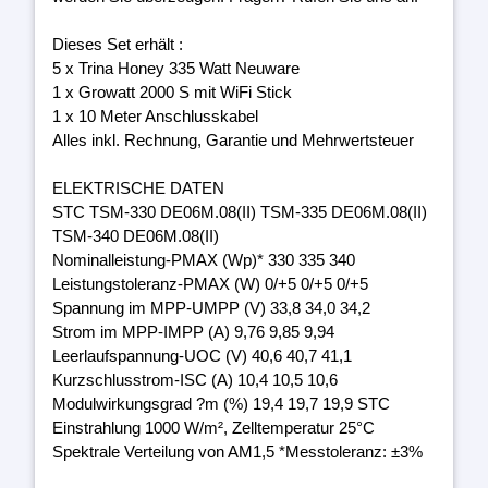
Dieses Set erhält :
5 x Trina Honey 335 Watt Neuware
1 x Growatt 2000 S mit WiFi Stick
1 x 10 Meter Anschlusskabel
Alles inkl. Rechnung, Garantie und Mehrwertsteuer
ELEKTRISCHE DATEN
STC TSM-330 DE06M.08(II) TSM-335 DE06M.08(II)
TSM-340 DE06M.08(II)
Nominalleistung-PMAX (Wp)* 330 335 340
Leistungstoleranz-PMAX (W) 0/+5 0/+5 0/+5
Spannung im MPP-UMPP (V) 33,8 34,0 34,2
Strom im MPP-IMPP (A) 9,76 9,85 9,94
Leerlaufspannung-UOC (V) 40,6 40,7 41,1
Kurzschlusstrom-ISC (A) 10,4 10,5 10,6
Modulwirkungsgrad ?m (%) 19,4 19,7 19,9 STC
Einstrahlung 1000 W/m², Zelltemperatur 25°C
Spektrale Verteilung von AM1,5 *Messtoleranz: ±3%