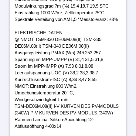
Modulwirkungsgrad ?m (%) 19,4 19,7 19,9 STC
Einstrahlung 1000 W/m², Zelltemperatur 25°C
Spektrale Verteilung von AM1,5 *Messtoleranz: ±3%
ELEKTRISCHE DATEN
@ NMOT TSM-330 DE06M.08(II) TSM-335
DE06M.08(II) TSM-340 DE06M.08(II)
Ausgangsleistung-PMAX (Wp) 249 253 257
Spannung im MPP-UMPP (V) 31,4 31,5 31,8
Strom im MPP-IMPP (A) 7,93 8,01 8,08
Leerlaufspannung-UOC (V) 38,2 38,3 38,7
Kurzschlussstrom-ISC (A) 8,39 8,47 8,55
NMOT: Einstrahlung 800 W/m2,
Umgebungstemperatur 20° C,
Windgeschwindigkeit 1 m/s
TSM-DE06M.08(II) I-V KURVEN DES PV-MODULS
(340W) P-V KURVEN DES PV-MODULS (340W)
Rahmen Laminat Silikon-Abdichtung 12-
Abflussöffnung 4-09x14