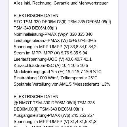
Alles inkl. Rechnung, Garantie und Mehrwertsteuer
ELEKTRISCHE DATEN
STC TSM-330 DE06M.08(II) TSM-335 DE06M.08(II)
TSM-340 DE06M.08(II)
Nominalleistung-PMAX (Wp)* 330 335 340
Leistungstoleranz-PMAX (W) 0/+5 0/+5 0/+5
Spannung im MPP-UMPP (V) 33,8 34,0 34,2
Strom im MPP-IMPP (A) 9,76 9,85 9,94
Leerlaufspannung-UOC (V) 40,6 40,7 41,1
Kurzschlusstrom-ISC (A) 10,4 10,5 10,6
Modulwirkungsgrad ?m (%) 19,4 19,7 19,9 STC
Einstrahlung 1000 W/m², Zelltemperatur 25°C
Spektrale Verteilung von AM1,5 *Messtoleranz: ±3%
ELEKTRISCHE DATEN
@ NMOT TSM-330 DE06M.08(II) TSM-335
DE06M.08(II) TSM-340 DE06M.08(II)
Ausgangsleistung-PMAX (Wp) 249 253 257
Spannung im MPP-UMPP (V) 31,4 31,5 31,8