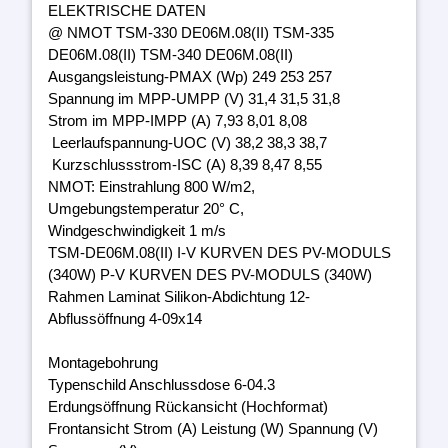
ELEKTRISCHE DATEN
@ NMOT TSM-330 DE06M.08(II) TSM-335
DE06M.08(II) TSM-340 DE06M.08(II)
Ausgangsleistung-PMAX (Wp) 249 253 257
Spannung im MPP-UMPP (V) 31,4 31,5 31,8
Strom im MPP-IMPP (A) 7,93 8,01 8,08
Leerlaufspannung-UOC (V) 38,2 38,3 38,7
Kurzschlussstrom-ISC (A) 8,39 8,47 8,55
NMOT: Einstrahlung 800 W/m2,
Umgebungstemperatur 20° C,
Windgeschwindigkeit 1 m/s
TSM-DE06M.08(II) I-V KURVEN DES PV-MODULS
(340W) P-V KURVEN DES PV-MODULS (340W)
Rahmen Laminat Silikon-Abdichtung 12-
Abflussöffnung 4-09x14
Montagebohrung
Typenschild Anschlussdose 6-04.3
Erdungsöffnung Rückansicht (Hochformat)
Frontansicht Strom (A) Leistung (W) Spannung (V)