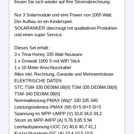
freuen Sie sich wieder auf Ihre Stromabrechnung.
Nur 3 Solarmodule und eine Power von 1005 Watt.
Der Aufbau ist ein Kinderspiel.
SOLARANKER überzeugt mit qualitativen Produkten
und einen super Service.
Dieses Set erhält :
3 x Trina Honey 335 Watt Neuware
1 x Growatt 1000 S mit WiFi Stick
1 x 10 Meter Anschlusskabel
Alles inkl. Rechnung, Garantie und Mehrwertsteuer
ELEKTRISCHE DATEN
STC TSM-330 DE06M.08(II) TSM-335 DE06M.08(II)
TSM-340 DE06M.08(II)
Nominalleistung-PMAX (Wp)* 330 335 340
Leistungstoleranz-PMAX (W) 0/+5 0/+5 0/+5
Spannung im MPP-UMPP (V) 33,8 34,0 34,2
Strom im MPP-IMPP (A) 9,76 9,85 9,94
Leerlaufspannung-UOC (V) 40,6 40,7 41,1
Kurzschlusstrom-ISC (A) 10,4 10,5 10,6