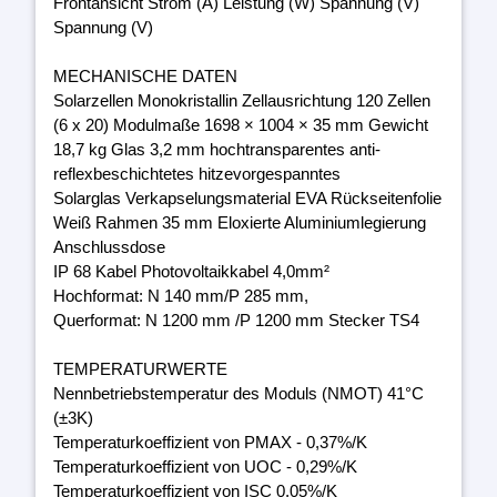
Frontansicht Strom (A) Leistung (W) Spannung (V)
Spannung (V)
MECHANISCHE DATEN
Solarzellen Monokristallin Zellausrichtung 120 Zellen
(6 x 20) Modulmaße 1698 × 1004 × 35 mm Gewicht
18,7 kg Glas 3,2 mm hochtransparentes anti-
reflexbeschichtetes hitzevorgespanntes
Solarglas Verkapselungsmaterial EVA Rückseitenfolie
Weiß Rahmen 35 mm Eloxierte Aluminiumlegierung
Anschlussdose
IP 68 Kabel Photovoltaikkabel 4,0mm²
Hochformat: N 140 mm/P 285 mm,
Querformat: N 1200 mm /P 1200 mm Stecker TS4
TEMPERATURWERTE
Nennbetriebstemperatur des Moduls (NMOT) 41°C
(±3K)
Temperaturkoeffizient von PMAX - 0,37%/K
Temperaturkoeffizient von UOC - 0,29%/K
Temperaturkoeffizient von ISC 0,05%/K