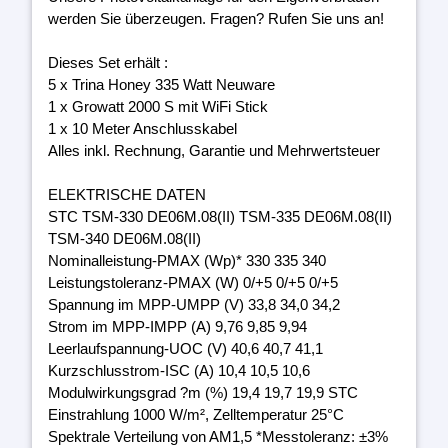
werden Sie überzeugen. Fragen? Rufen Sie uns an!
Dieses Set erhält :
5 x Trina Honey 335 Watt Neuware
1 x Growatt 2000 S mit WiFi Stick
1 x 10 Meter Anschlusskabel
Alles inkl. Rechnung, Garantie und Mehrwertsteuer
ELEKTRISCHE DATEN
STC TSM-330 DE06M.08(II) TSM-335 DE06M.08(II)
TSM-340 DE06M.08(II)
Nominalleistung-PMAX (Wp)* 330 335 340
Leistungstoleranz-PMAX (W) 0/+5 0/+5 0/+5
Spannung im MPP-UMPP (V) 33,8 34,0 34,2
Strom im MPP-IMPP (A) 9,76 9,85 9,94
Leerlaufspannung-UOC (V) 40,6 40,7 41,1
Kurzschlusstrom-ISC (A) 10,4 10,5 10,6
Modulwirkungsgrad ?m (%) 19,4 19,7 19,9 STC
Einstrahlung 1000 W/m², Zelltemperatur 25°C
Spektrale Verteilung von AM1,5 *Messtoleranz: ±3%