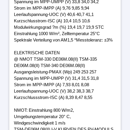
Spannung im MPP-UMPP (V) 33,8 34,0 34,2
Strom im MPP-IMPP (A) 9,76 9,85 9,94
Leerlaufspannung-UOC (V) 40,6 40,7 41,1
Kurzschlusstrom-ISC (A) 10,4 10,5 10,6
Modulwirkungsgrad ?m (%) 19,4 19,7 19,9 STC
Einstrahlung 1000 W/m², Zelltemperatur 25°C
Spektrale Verteilung von AM1,5 *Messtoleranz: ±3%
ELEKTRISCHE DATEN
@ NMOT TSM-330 DE06M.08(II) TSM-335
DE06M.08(II) TSM-340 DE06M.08(II)
Ausgangsleistung-PMAX (Wp) 249 253 257
Spannung im MPP-UMPP (V) 31,4 31,5 31,8
Strom im MPP-IMPP (A) 7,93 8,01 8,08
Leerlaufspannung-UOC (V) 38,2 38,3 38,7
Kurzschlussstrom-ISC (A) 8,39 8,47 8,55
NMOT: Einstrahlung 800 W/m2,
Umgebungstemperatur 20° C,
Windgeschwindigkeit 1 m/s
TSM-DE06M.08(II) I-V KURVEN DES PV-MODULS