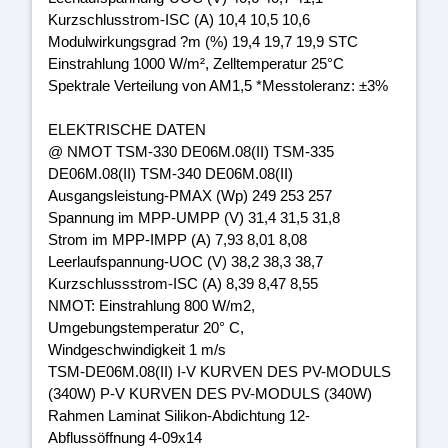
Kurzschlusstrom-ISC (A) 10,4 10,5 10,6
Modulwirkungsgrad ?m (%) 19,4 19,7 19,9 STC
Einstrahlung 1000 W/m², Zelltemperatur 25°C
Spektrale Verteilung von AM1,5 *Messtoleranz: ±3%
ELEKTRISCHE DATEN
@ NMOT TSM-330 DE06M.08(II) TSM-335
DE06M.08(II) TSM-340 DE06M.08(II)
Ausgangsleistung-PMAX (Wp) 249 253 257
Spannung im MPP-UMPP (V) 31,4 31,5 31,8
Strom im MPP-IMPP (A) 7,93 8,01 8,08
Leerlaufspannung-UOC (V) 38,2 38,3 38,7
Kurzschlussstrom-ISC (A) 8,39 8,47 8,55
NMOT: Einstrahlung 800 W/m2,
Umgebungstemperatur 20° C,
Windgeschwindigkeit 1 m/s
TSM-DE06M.08(II) I-V KURVEN DES PV-MODULS
(340W) P-V KURVEN DES PV-MODULS (340W)
Rahmen Laminat Silikon-Abdichtung 12-
Abflussöffnung 4-09x14