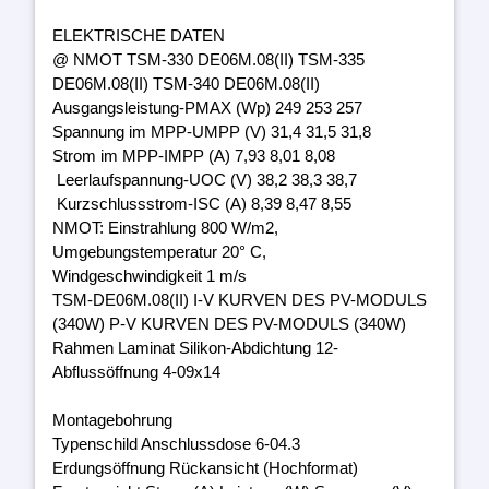
ELEKTRISCHE DATEN
@ NMOT TSM-330 DE06M.08(II) TSM-335
DE06M.08(II) TSM-340 DE06M.08(II)
Ausgangsleistung-PMAX (Wp) 249 253 257
Spannung im MPP-UMPP (V) 31,4 31,5 31,8
Strom im MPP-IMPP (A) 7,93 8,01 8,08
Leerlaufspannung-UOC (V) 38,2 38,3 38,7
Kurzschlussstrom-ISC (A) 8,39 8,47 8,55
NMOT: Einstrahlung 800 W/m2,
Umgebungstemperatur 20° C,
Windgeschwindigkeit 1 m/s
TSM-DE06M.08(II) I-V KURVEN DES PV-MODULS
(340W) P-V KURVEN DES PV-MODULS (340W)
Rahmen Laminat Silikon-Abdichtung 12-
Abflussöffnung 4-09x14
Montagebohrung
Typenschild Anschlussdose 6-04.3
Erdungsöffnung Rückansicht (Hochformat)