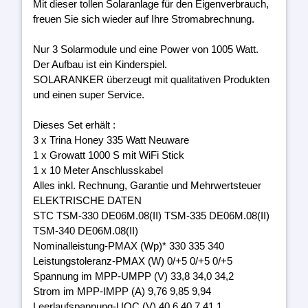
Mit dieser tollen Solaranlage für den Eigenverbrauch,
freuen Sie sich wieder auf Ihre Stromabrechnung.
Nur 3 Solarmodule und eine Power von 1005 Watt.
Der Aufbau ist ein Kinderspiel.
SOLARANKER überzeugt mit qualitativen Produkten
und einen super Service.
Dieses Set erhält :
3 x Trina Honey 335 Watt Neuware
1 x Growatt 1000 S mit WiFi Stick
1 x 10 Meter Anschlusskabel
Alles inkl. Rechnung, Garantie und Mehrwertsteuer
ELEKTRISCHE DATEN
STC TSM-330 DE06M.08(II) TSM-335 DE06M.08(II)
TSM-340 DE06M.08(II)
Nominalleistung-PMAX (Wp)* 330 335 340
Leistungstoleranz-PMAX (W) 0/+5 0/+5 0/+5
Spannung im MPP-UMPP (V) 33,8 34,0 34,2
Strom im MPP-IMPP (A) 9,76 9,85 9,94
Leerlaufspannung-UOC (V) 40,6 40,7 41,1