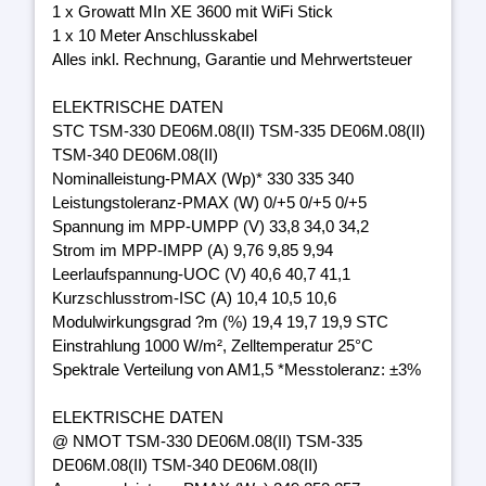
1 x Growatt MIn XE 3600 mit WiFi Stick
1 x 10 Meter Anschlusskabel
Alles inkl. Rechnung, Garantie und Mehrwertsteuer
ELEKTRISCHE DATEN
STC TSM-330 DE06M.08(II) TSM-335 DE06M.08(II)
TSM-340 DE06M.08(II)
Nominalleistung-PMAX (Wp)* 330 335 340
Leistungstoleranz-PMAX (W) 0/+5 0/+5 0/+5
Spannung im MPP-UMPP (V) 33,8 34,0 34,2
Strom im MPP-IMPP (A) 9,76 9,85 9,94
Leerlaufspannung-UOC (V) 40,6 40,7 41,1
Kurzschlusstrom-ISC (A) 10,4 10,5 10,6
Modulwirkungsgrad ?m (%) 19,4 19,7 19,9 STC
Einstrahlung 1000 W/m², Zelltemperatur 25°C
Spektrale Verteilung von AM1,5 *Messtoleranz: ±3%
ELEKTRISCHE DATEN
@ NMOT TSM-330 DE06M.08(II) TSM-335
DE06M.08(II) TSM-340 DE06M.08(II)