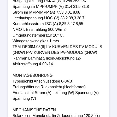
Ausgangsleistung-PMAX (Wp) 249 253 257
Spannung im MPP-UMPP (V) 31,4 31,5 31,8
Strom im MPP-IMPP (A) 7,93 8,01 8,08
Leerlaufspannung-UOC (V) 38,2 38,3 38,7
Kurzschlussstrom-ISC (A) 8,39 8,47 8,55
NMOT: Einstrahlung 800 W/m2,
Umgebungstemperatur 20° C,
Windgeschwindigkeit 1 m/s
TSM-DE06M.08(II) I-V KURVEN DES PV-MODULS
(340W) P-V KURVEN DES PV-MODULS (340W)
Rahmen Laminat Silikon-Abdichtung 12-
Abflussöffnung 4-09x14
MONTAGEBOHRUNG
Typenschild Anschlussdose 6-04.3
Erdungsöffnung Rückansicht (Hochformat)
Frontansicht Strom (A) Leistung (W) Spannung (V)
Spannung (V)
MECHANISCHE DATEN
Solarzellen Monokristallin Zellausrichtung 120 Zellen