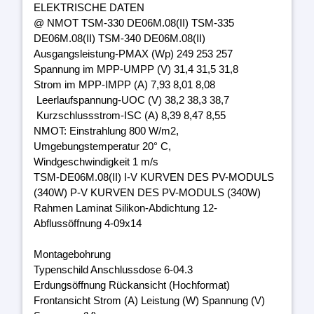
ELEKTRISCHE DATEN
@ NMOT TSM-330 DE06M.08(II) TSM-335
DE06M.08(II) TSM-340 DE06M.08(II)
Ausgangsleistung-PMAX (Wp) 249 253 257
Spannung im MPP-UMPP (V) 31,4 31,5 31,8
Strom im MPP-IMPP (A) 7,93 8,01 8,08
Leerlaufspannung-UOC (V) 38,2 38,3 38,7
Kurzschlussstrom-ISC (A) 8,39 8,47 8,55
NMOT: Einstrahlung 800 W/m2,
Umgebungstemperatur 20° C,
Windgeschwindigkeit 1 m/s
TSM-DE06M.08(II) I-V KURVEN DES PV-MODULS
(340W) P-V KURVEN DES PV-MODULS (340W)
Rahmen Laminat Silikon-Abdichtung 12-
Abflussöffnung 4-09x14
Montagebohrung
Typenschild Anschlussdose 6-04.3
Erdungsöffnung Rückansicht (Hochformat)
Frontansicht Strom (A) Leistung (W) Spannung (V)