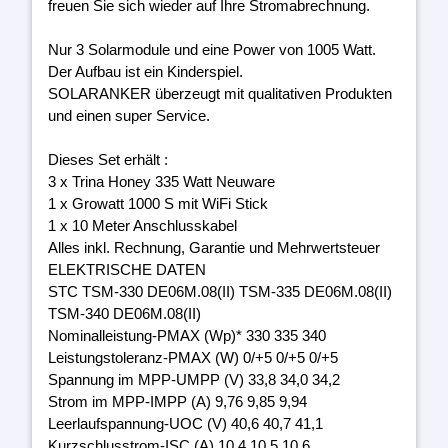
freuen Sie sich wieder auf Ihre Stromabrechnung.
Nur 3 Solarmodule und eine Power von 1005 Watt.
Der Aufbau ist ein Kinderspiel.
SOLARANKER überzeugt mit qualitativen Produkten
und einen super Service.
Dieses Set erhält :
3 x Trina Honey 335 Watt Neuware
1 x Growatt 1000 S mit WiFi Stick
1 x 10 Meter Anschlusskabel
Alles inkl. Rechnung, Garantie und Mehrwertsteuer
ELEKTRISCHE DATEN
STC TSM-330 DE06M.08(II) TSM-335 DE06M.08(II)
TSM-340 DE06M.08(II)
Nominalleistung-PMAX (Wp)* 330 335 340
Leistungstoleranz-PMAX (W) 0/+5 0/+5 0/+5
Spannung im MPP-UMPP (V) 33,8 34,0 34,2
Strom im MPP-IMPP (A) 9,76 9,85 9,94
Leerlaufspannung-UOC (V) 40,6 40,7 41,1
Kurzschlusstrom-ISC (A) 10,4 10,5 10,6