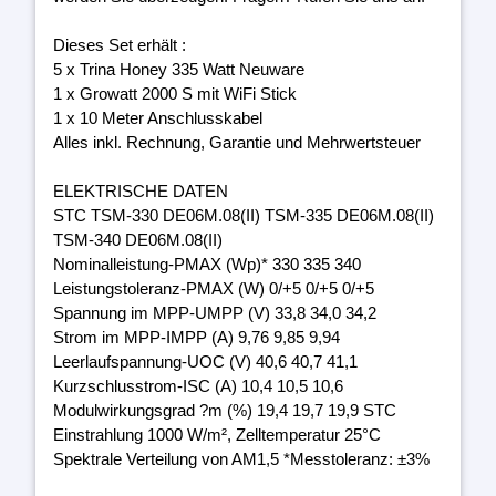
Dieses Set erhält :
5 x Trina Honey 335 Watt Neuware
1 x Growatt 2000 S mit WiFi Stick
1 x 10 Meter Anschlusskabel
Alles inkl. Rechnung, Garantie und Mehrwertsteuer
ELEKTRISCHE DATEN
STC TSM-330 DE06M.08(II) TSM-335 DE06M.08(II)
TSM-340 DE06M.08(II)
Nominalleistung-PMAX (Wp)* 330 335 340
Leistungstoleranz-PMAX (W) 0/+5 0/+5 0/+5
Spannung im MPP-UMPP (V) 33,8 34,0 34,2
Strom im MPP-IMPP (A) 9,76 9,85 9,94
Leerlaufspannung-UOC (V) 40,6 40,7 41,1
Kurzschlusstrom-ISC (A) 10,4 10,5 10,6
Modulwirkungsgrad ?m (%) 19,4 19,7 19,9 STC
Einstrahlung 1000 W/m², Zelltemperatur 25°C
Spektrale Verteilung von AM1,5 *Messtoleranz: ±3%