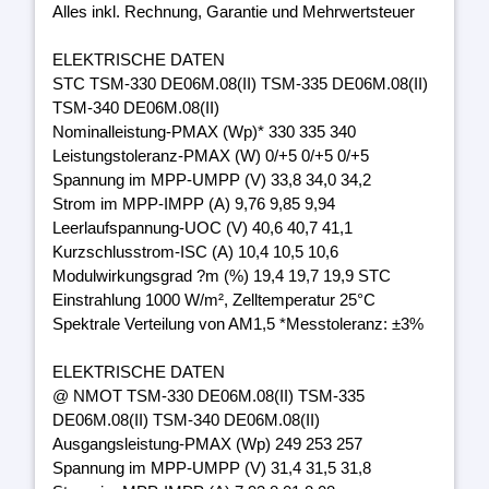
Alles inkl. Rechnung, Garantie und Mehrwertsteuer
ELEKTRISCHE DATEN
STC TSM-330 DE06M.08(II) TSM-335 DE06M.08(II)
TSM-340 DE06M.08(II)
Nominalleistung-PMAX (Wp)* 330 335 340
Leistungstoleranz-PMAX (W) 0/+5 0/+5 0/+5
Spannung im MPP-UMPP (V) 33,8 34,0 34,2
Strom im MPP-IMPP (A) 9,76 9,85 9,94
Leerlaufspannung-UOC (V) 40,6 40,7 41,1
Kurzschlusstrom-ISC (A) 10,4 10,5 10,6
Modulwirkungsgrad ?m (%) 19,4 19,7 19,9 STC
Einstrahlung 1000 W/m², Zelltemperatur 25°C
Spektrale Verteilung von AM1,5 *Messtoleranz: ±3%
ELEKTRISCHE DATEN
@ NMOT TSM-330 DE06M.08(II) TSM-335
DE06M.08(II) TSM-340 DE06M.08(II)
Ausgangsleistung-PMAX (Wp) 249 253 257
Spannung im MPP-UMPP (V) 31,4 31,5 31,8