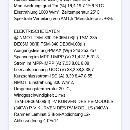
Modulwirkungsgrad ?m (%) 19,4 19,7 19,9 STC
Einstrahlung 1000 W/m², Zelltemperatur 25°C
Spektrale Verteilung von AM1,5 *Messtoleranz: ±3%
ELEKTRISCHE DATEN
@ NMOT TSM-330 DE06M.08(II) TSM-335
DE06M.08(II) TSM-340 DE06M.08(II)
Ausgangsleistung-PMAX (Wp) 249 253 257
Spannung im MPP-UMPP (V) 31,4 31,5 31,8
Strom im MPP-IMPP (A) 7,93 8,01 8,08
Leerlaufspannung-UOC (V) 38,2 38,3 38,7
Kurzschlussstrom-ISC (A) 8,39 8,47 8,55
NMOT: Einstrahlung 800 W/m2,
Umgebungstemperatur 20° C,
Windgeschwindigkeit 1 m/s
TSM-DE06M.08(II) I-V KURVEN DES PV-MODULS
(340W) P-V KURVEN DES PV-MODULS (340W)
Rahmen Laminat Silikon-Abdichtung 12-
Abflussöffnung 4-09x14