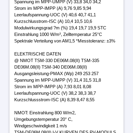
Spannung im MPP-UMPP (V) 33,8 34,0 34,2
Strom im MPP-IMPP (A) 9,76 9,85 9,94
Leerlaufspannung-UOC (V) 40,6 40,7 41,1
Kurzschlusstrom-ISC (A) 10,4 10,5 10,6
Modulwirkungsgrad ?m (%) 19,4 19,7 19,9 STC
Einstrahlung 1000 W/m², Zelltemperatur 25°C
Spektrale Verteilung von AM1,5 *Messtoleranz: ±3%
ELEKTRISCHE DATEN
@ NMOT TSM-330 DE06M.08(II) TSM-335
DE06M.08(II) TSM-340 DE06M.08(II)
Ausgangsleistung-PMAX (Wp) 249 253 257
Spannung im MPP-UMPP (V) 31,4 31,5 31,8
Strom im MPP-IMPP (A) 7,93 8,01 8,08
Leerlaufspannung-UOC (V) 38,2 38,3 38,7
Kurzschlussstrom-ISC (A) 8,39 8,47 8,55
NMOT: Einstrahlung 800 W/m2,
Umgebungstemperatur 20° C,
Windgeschwindigkeit 1 m/s
TSM-DE06M.08(II) I-V KURVEN DES PV-MODULS