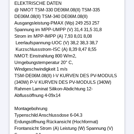
ELEKTRISCHE DATEN
@ NMOT TSM-330 DE06M.08(II) TSM-335
DE06M.08(II) TSM-340 DE06M.08(II)
Ausgangsleistung-PMAX (Wp) 249 253 257
Spannung im MPP-UMPP (V) 31,4 31,5 31,8
Strom im MPP-IMPP (A) 7,93 8,01 8,08
Leerlaufspannung-UOC (V) 38,2 38,3 38,7
Kurzschlussstrom-ISC (A) 8,39 8,47 8,55
NMOT: Einstrahlung 800 W/m2,
Umgebungstemperatur 20° C,
Windgeschwindigkeit 1 m/s
TSM-DE06M.08(II) I-V KURVEN DES PV-MODULS
(340W) P-V KURVEN DES PV-MODULS (340W)
Rahmen Laminat Silikon-Abdichtung 12-
Abflussöffnung 4-09x14
Montagebohrung
Typenschild Anschlussdose 6-04.3
Erdungsöffnung Rückansicht (Hochformat)
Frontansicht Strom (A) Leistung (W) Spannung (V)