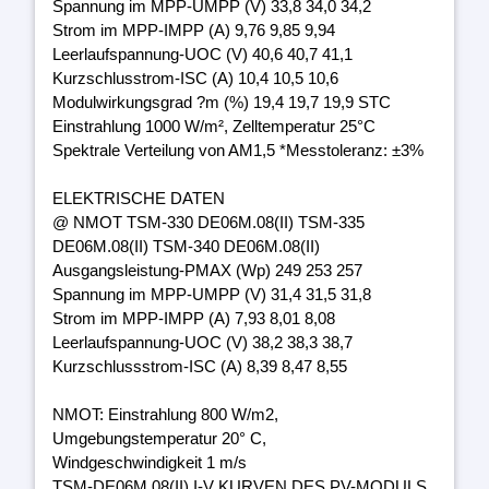
Spannung im MPP-UMPP (V) 33,8 34,0 34,2
Strom im MPP-IMPP (A) 9,76 9,85 9,94
Leerlaufspannung-UOC (V) 40,6 40,7 41,1
Kurzschlusstrom-ISC (A) 10,4 10,5 10,6
Modulwirkungsgrad ?m (%) 19,4 19,7 19,9 STC
Einstrahlung 1000 W/m², Zelltemperatur 25°C
Spektrale Verteilung von AM1,5 *Messtoleranz: ±3%
ELEKTRISCHE DATEN
@ NMOT TSM-330 DE06M.08(II) TSM-335
DE06M.08(II) TSM-340 DE06M.08(II)
Ausgangsleistung-PMAX (Wp) 249 253 257
Spannung im MPP-UMPP (V) 31,4 31,5 31,8
Strom im MPP-IMPP (A) 7,93 8,01 8,08
Leerlaufspannung-UOC (V) 38,2 38,3 38,7
Kurzschlussstrom-ISC (A) 8,39 8,47 8,55
NMOT: Einstrahlung 800 W/m2,
Umgebungstemperatur 20° C,
Windgeschwindigkeit 1 m/s
TSM-DE06M.08(II) I-V KURVEN DES PV-MODULS