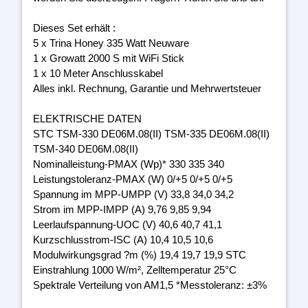
Dieses Set erhält :
5 x Trina Honey 335 Watt Neuware
1 x Growatt 2000 S mit WiFi Stick
1 x 10 Meter Anschlusskabel
Alles inkl. Rechnung, Garantie und Mehrwertsteuer
ELEKTRISCHE DATEN
STC TSM-330 DE06M.08(II) TSM-335 DE06M.08(II)
TSM-340 DE06M.08(II)
Nominalleistung-PMAX (Wp)* 330 335 340
Leistungstoleranz-PMAX (W) 0/+5 0/+5 0/+5
Spannung im MPP-UMPP (V) 33,8 34,0 34,2
Strom im MPP-IMPP (A) 9,76 9,85 9,94
Leerlaufspannung-UOC (V) 40,6 40,7 41,1
Kurzschlusstrom-ISC (A) 10,4 10,5 10,6
Modulwirkungsgrad ?m (%) 19,4 19,7 19,9 STC
Einstrahlung 1000 W/m², Zelltemperatur 25°C
Spektrale Verteilung von AM1,5 *Messtoleranz: ±3%