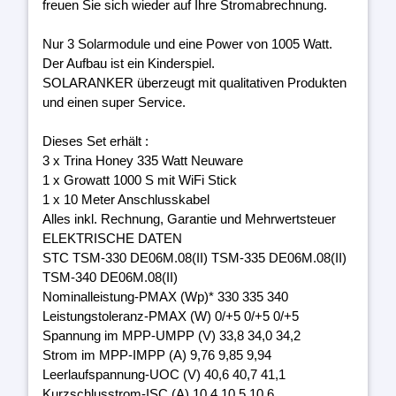
freuen Sie sich wieder auf Ihre Stromabrechnung.
Nur 3 Solarmodule und eine Power von 1005 Watt.
Der Aufbau ist ein Kinderspiel.
SOLARANKER überzeugt mit qualitativen Produkten
und einen super Service.
Dieses Set erhält :
3 x Trina Honey 335 Watt Neuware
1 x Growatt 1000 S mit WiFi Stick
1 x 10 Meter Anschlusskabel
Alles inkl. Rechnung, Garantie und Mehrwertsteuer
ELEKTRISCHE DATEN
STC TSM-330 DE06M.08(II) TSM-335 DE06M.08(II)
TSM-340 DE06M.08(II)
Nominalleistung-PMAX (Wp)* 330 335 340
Leistungstoleranz-PMAX (W) 0/+5 0/+5 0/+5
Spannung im MPP-UMPP (V) 33,8 34,0 34,2
Strom im MPP-IMPP (A) 9,76 9,85 9,94
Leerlaufspannung-UOC (V) 40,6 40,7 41,1
Kurzschlusstrom-ISC (A) 10,4 10,5 10,6