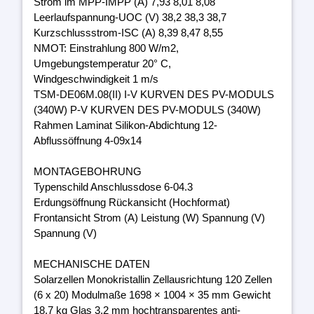
Strom im MPP-IMPP (A) 7,93 8,01 8,08
Leerlaufspannung-UOC (V) 38,2 38,3 38,7
Kurzschlussstrom-ISC (A) 8,39 8,47 8,55
NMOT: Einstrahlung 800 W/m2,
Umgebungstemperatur 20° C,
Windgeschwindigkeit 1 m/s
TSM-DE06M.08(II) I-V KURVEN DES PV-MODULS
(340W) P-V KURVEN DES PV-MODULS (340W)
Rahmen Laminat Silikon-Abdichtung 12-
Abflussöffnung 4-09x14
MONTAGEBOHRUNG
Typenschild Anschlussdose 6-04.3
Erdungsöffnung Rückansicht (Hochformat)
Frontansicht Strom (A) Leistung (W) Spannung (V)
Spannung (V)
MECHANISCHE DATEN
Solarzellen Monokristallin Zellausrichtung 120 Zellen
(6 x 20) Modulmaße 1698 × 1004 × 35 mm Gewicht
18,7 kg Glas 3,2 mm hochtransparentes anti-