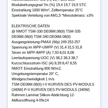
Modulwirkungsgrad ?m (%) 19,4 19,7 19,9 STC
Einstrahlung 1000 W/m², Zelltemperatur 25°C
Spektrale Verteilung von AM1,5 *Messtoleranz: ±3%
ELEKTRISCHE DATEN
@ NMOT TSM-330 DE06M.08(II) TSM-335
DE06M.08(II) TSM-340 DE06M.08(II)
Ausgangsleistung-PMAX (Wp) 249 253 257
Spannung im MPP-UMPP (V) 31,4 31,5 31,8
Strom im MPP-IMPP (A) 7,93 8,01 8,08
Leerlaufspannung-UOC (V) 38,2 38,3 38,7
Kurzschlussstrom-ISC (A) 8,39 8,47 8,55
NMOT: Einstrahlung 800 W/m2,
Umgebungstemperatur 20° C,
Windgeschwindigkeit 1 m/s
TSM-DE06M.08(II) I-V KURVEN DES PV-MODULS
(340W) P-V KURVEN DES PV-MODULS (340W)
Rahmen Laminat Silikon-Abdichtung 12-
Abflussöffnung 4-09x14