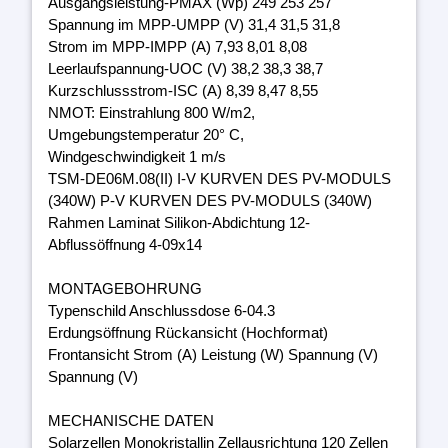
Ausgangsleistung-PMAX (Wp) 249 253 257
Spannung im MPP-UMPP (V) 31,4 31,5 31,8
Strom im MPP-IMPP (A) 7,93 8,01 8,08
Leerlaufspannung-UOC (V) 38,2 38,3 38,7
Kurzschlussstrom-ISC (A) 8,39 8,47 8,55
NMOT: Einstrahlung 800 W/m2,
Umgebungstemperatur 20° C,
Windgeschwindigkeit 1 m/s
TSM-DE06M.08(II) I-V KURVEN DES PV-MODULS
(340W) P-V KURVEN DES PV-MODULS (340W)
Rahmen Laminat Silikon-Abdichtung 12-
Abflussöffnung 4-09x14
MONTAGEBOHRUNG
Typenschild Anschlussdose 6-04.3
Erdungsöffnung Rückansicht (Hochformat)
Frontansicht Strom (A) Leistung (W) Spannung (V)
Spannung (V)
MECHANISCHE DATEN
Solarzellen Monokristallin Zellausrichtung 120 Zellen