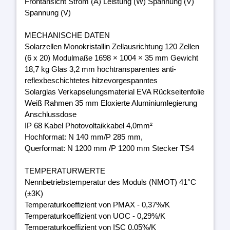
Frontansicht Strom (A) Leistung (W) Spannung (V)
Spannung (V)
MECHANISCHE DATEN
Solarzellen Monokristallin Zellausrichtung 120 Zellen
(6 x 20) Modulmaße 1698 × 1004 × 35 mm Gewicht
18,7 kg Glas 3,2 mm hochtransparentes anti-
reflexbeschichtetes hitzevorgespanntes
Solarglas Verkapselungsmaterial EVA Rückseitenfolie
Weiß Rahmen 35 mm Eloxierte Aluminiumlegierung
Anschlussdose
IP 68 Kabel Photovoltaikkabel 4,0mm²
Hochformat: N 140 mm/P 285 mm,
Querformat: N 1200 mm /P 1200 mm Stecker TS4
TEMPERATURWERTE
Nennbetriebstemperatur des Moduls (NMOT) 41°C
(±3K)
Temperaturkoeffizient von PMAX - 0,37%/K
Temperaturkoeffizient von UOC - 0,29%/K
Temperaturkoeffizient von ISC 0,05%/K