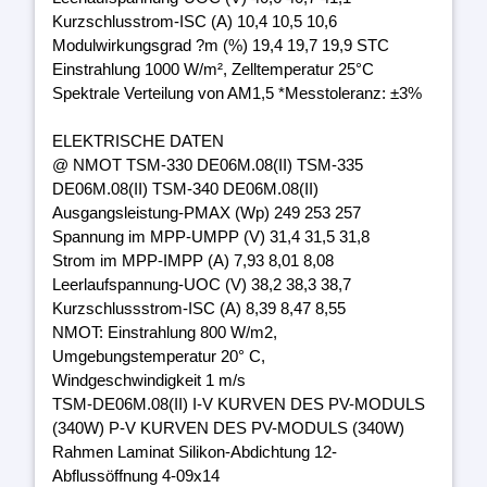
Kurzschlusstrom-ISC (A) 10,4 10,5 10,6
Modulwirkungsgrad ?m (%) 19,4 19,7 19,9 STC
Einstrahlung 1000 W/m², Zelltemperatur 25°C
Spektrale Verteilung von AM1,5 *Messtoleranz: ±3%
ELEKTRISCHE DATEN
@ NMOT TSM-330 DE06M.08(II) TSM-335
DE06M.08(II) TSM-340 DE06M.08(II)
Ausgangsleistung-PMAX (Wp) 249 253 257
Spannung im MPP-UMPP (V) 31,4 31,5 31,8
Strom im MPP-IMPP (A) 7,93 8,01 8,08
Leerlaufspannung-UOC (V) 38,2 38,3 38,7
Kurzschlussstrom-ISC (A) 8,39 8,47 8,55
NMOT: Einstrahlung 800 W/m2,
Umgebungstemperatur 20° C,
Windgeschwindigkeit 1 m/s
TSM-DE06M.08(II) I-V KURVEN DES PV-MODULS
(340W) P-V KURVEN DES PV-MODULS (340W)
Rahmen Laminat Silikon-Abdichtung 12-
Abflussöffnung 4-09x14