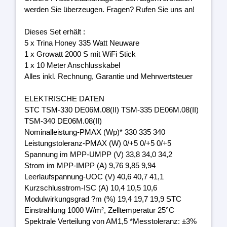
werden Sie überzeugen. Fragen? Rufen Sie uns an!
Dieses Set erhält :
5 x Trina Honey 335 Watt Neuware
1 x Growatt 2000 S mit WiFi Stick
1 x 10 Meter Anschlusskabel
Alles inkl. Rechnung, Garantie und Mehrwertsteuer
ELEKTRISCHE DATEN
STC TSM-330 DE06M.08(II) TSM-335 DE06M.08(II)
TSM-340 DE06M.08(II)
Nominalleistung-PMAX (Wp)* 330 335 340
Leistungstoleranz-PMAX (W) 0/+5 0/+5 0/+5
Spannung im MPP-UMPP (V) 33,8 34,0 34,2
Strom im MPP-IMPP (A) 9,76 9,85 9,94
Leerlaufspannung-UOC (V) 40,6 40,7 41,1
Kurzschlusstrom-ISC (A) 10,4 10,5 10,6
Modulwirkungsgrad ?m (%) 19,4 19,7 19,9 STC
Einstrahlung 1000 W/m², Zelltemperatur 25°C
Spektrale Verteilung von AM1,5 *Messtoleranz: ±3%