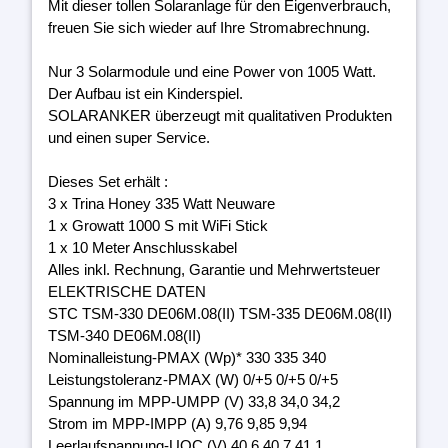
Mit dieser tollen Solaranlage für den Eigenverbrauch,
freuen Sie sich wieder auf Ihre Stromabrechnung.
Nur 3 Solarmodule und eine Power von 1005 Watt.
Der Aufbau ist ein Kinderspiel.
SOLARANKER überzeugt mit qualitativen Produkten
und einen super Service.
Dieses Set erhält :
3 x Trina Honey 335 Watt Neuware
1 x Growatt 1000 S mit WiFi Stick
1 x 10 Meter Anschlusskabel
Alles inkl. Rechnung, Garantie und Mehrwertsteuer
ELEKTRISCHE DATEN
STC TSM-330 DE06M.08(II) TSM-335 DE06M.08(II)
TSM-340 DE06M.08(II)
Nominalleistung-PMAX (Wp)* 330 335 340
Leistungstoleranz-PMAX (W) 0/+5 0/+5 0/+5
Spannung im MPP-UMPP (V) 33,8 34,0 34,2
Strom im MPP-IMPP (A) 9,76 9,85 9,94
Leerlaufspannung-UOC (V) 40,6 40,7 41,1