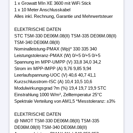
1 x Growatt MIn XE 3600 mit WiFi Stick
1 x 10 Meter Anschlusskabel
Alles inkl. Rechnung, Garantie und Mehrwertsteuer
ELEKTRISCHE DATEN
STC TSM-330 DE06M.08(II) TSM-335 DE06M.08(II)
TSM-340 DE06M.08(II)
Nominalleistung-PMAX (Wp)* 330 335 340
Leistungstoleranz-PMAX (W) 0/+5 0/+5 0/+5
Spannung im MPP-UMPP (V) 33,8 34,0 34,2
Strom im MPP-IMPP (A) 9,76 9,85 9,94
Leerlaufspannung-UOC (V) 40,6 40,7 41,1
Kurzschlusstrom-ISC (A) 10,4 10,5 10,6
Modulwirkungsgrad ?m (%) 19,4 19,7 19,9 STC
Einstrahlung 1000 W/m², Zelltemperatur 25°C
Spektrale Verteilung von AM1,5 *Messtoleranz: ±3%
ELEKTRISCHE DATEN
@ NMOT TSM-330 DE06M.08(II) TSM-335
DE06M.08(II) TSM-340 DE06M.08(II)