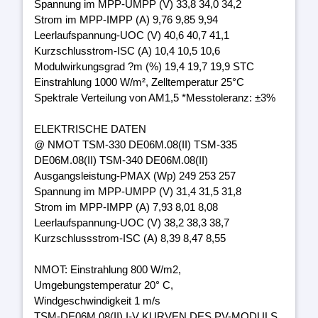
Spannung im MPP-UMPP (V) 33,8 34,0 34,2
Strom im MPP-IMPP (A) 9,76 9,85 9,94
Leerlaufspannung-UOC (V) 40,6 40,7 41,1
Kurzschlusstrom-ISC (A) 10,4 10,5 10,6
Modulwirkungsgrad ?m (%) 19,4 19,7 19,9 STC
Einstrahlung 1000 W/m², Zelltemperatur 25°C
Spektrale Verteilung von AM1,5 *Messtoleranz: ±3%
ELEKTRISCHE DATEN
@ NMOT TSM-330 DE06M.08(II) TSM-335
DE06M.08(II) TSM-340 DE06M.08(II)
Ausgangsleistung-PMAX (Wp) 249 253 257
Spannung im MPP-UMPP (V) 31,4 31,5 31,8
Strom im MPP-IMPP (A) 7,93 8,01 8,08
Leerlaufspannung-UOC (V) 38,2 38,3 38,7
Kurzschlussstrom-ISC (A) 8,39 8,47 8,55
NMOT: Einstrahlung 800 W/m2,
Umgebungstemperatur 20° C,
Windgeschwindigkeit 1 m/s
TSM-DE06M.08(II) I-V KURVEN DES PV-MODULS